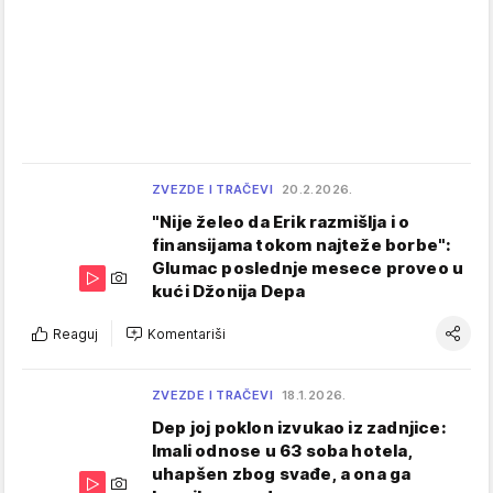
ZVEZDE I TRAČEVI
20.2.2026.
"Nije želeo da Erik razmišlja i o
finansijama tokom najteže borbe":
Glumac poslednje mesece proveo u
kući Džonija Depa
Reaguj
Komentariši
ZVEZDE I TRAČEVI
18.1.2026.
Dep joj poklon izvukao iz zadnjice:
Imali odnose u 63 soba hotela,
uhapšen zbog svađe, a ona ga