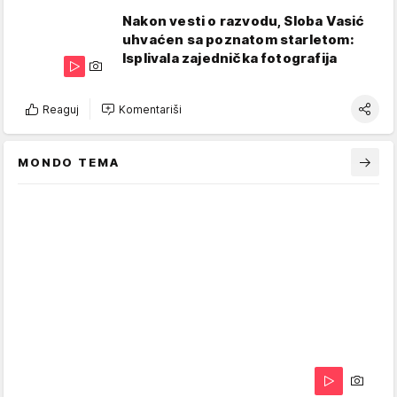
Nakon vesti o razvodu, Sloba Vasić
uhvaćen sa poznatom starletom:
Isplivala zajednička fotografija
Reaguj
Komentariši
MONDO TEMA