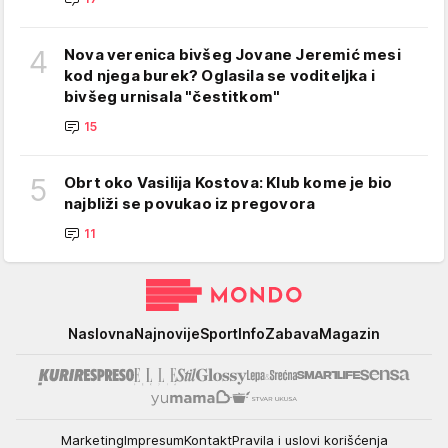
4
Nova verenica bivšeg Jovane Jeremić mesi
kod njega burek? Oglasila se voditeljka i
bivšeg urnisala "čestitkom"
15
5
Obrt oko Vasilija Kostova: Klub kome je bio
najbliži se povukao iz pregovora
11
Mondo
Naslovna
Najnovije
Sport
Info
Zabava
Magazin
Marketing
Impresum
Kontakt
Pravila i uslovi korišćenja