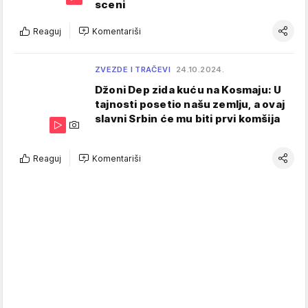
sceni
Reaguj
Komentariši
ZVEZDE I TRAČEVI
24.10.2024.
Džoni Dep zida kuću na Kosmaju: U
tajnosti posetio našu zemlju, a ovaj
slavni Srbin će mu biti prvi komšija
Reaguj
Komentariši