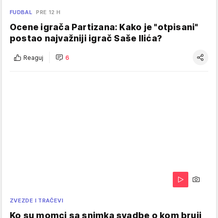
FUDBAL
PRE 12 H
Ocene igrača Partizana: Kako je "otpisani"
postao najvažniji igrač Saše Ilića?
Reaguj
6
ZVEZDE I TRAČEVI
Ko su momci sa snimka svadbe o kom bruji