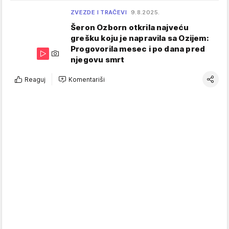
ZVEZDE I TRAČEVI
9.8.2025.
Šeron Ozborn otkrila najveću
grešku koju je napravila sa Ozijem:
Progovorila mesec i po dana pred
njegovu smrt
Reaguj
Komentariši