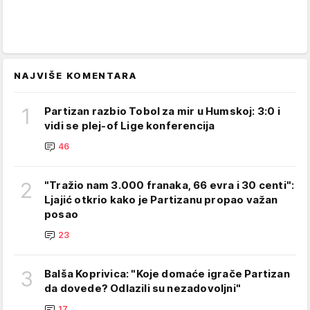
NAJVIŠE KOMENTARA
1
Partizan razbio Tobol za mir u Humskoj: 3:0 i
vidi se plej-of Lige konferencija
46
2
"Tražio nam 3.000 franaka, 66 evra i 30 centi":
Ljajić otkrio kako je Partizanu propao važan
posao
23
3
Balša Koprivica: "Koje domaće igrače Partizan
da dovede? Odlazili su nezadovoljni"
17