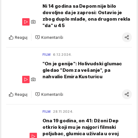
Ni 14 godina sa Depom nije bilo
dovoljno da je zaprosi: Ostavio je
zbog duplo mlađe, ona drugom rekla
"da" u 45
Reaguj
Komentariši
FILM
6.12.2024.
"On je genije": Holivudski glumac
gledao "Dom za vešanje", pa
nahvalio Emira Kusturicu
Reaguj
Komentariši
FILM
28.11.2024.
Ona 19 godina, on 41: Džoni Dep
otkrio koji mu je najgori filmski
poljubac, glumica uživala u ovoj