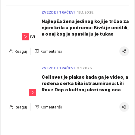
ZVEZDE I TRAČEVI
18.1.2025.
Najlepša žena jedinog koji je trčao za
njom krila u podrumu: Bivši je uništili,
a onaj kog je spasila ju je tukao
Reaguj
Komentariši
ZVEZDE I TRAČEVI
3.1.2025.
Celi svet je plakao kada ga je video, a
rođena ćerka bila istraumirana: Lili
Rouz Dep o kultnoj ulozi svog oca
Reaguj
Komentariši