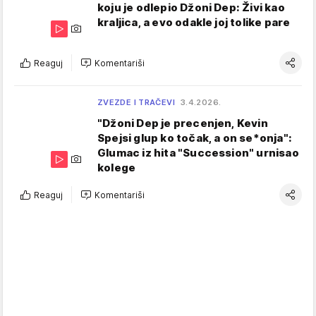
koju je odlepio Džoni Dep: Živi kao
kraljica, a evo odakle joj tolike pare
Reaguj
Komentariši
ZVEZDE I TRAČEVI
3.4.2026.
"Džoni Dep je precenjen, Kevin
Spejsi glup ko točak, a on se*onja":
Glumac iz hita "Succession" urnisao
kolege
Reaguj
Komentariši