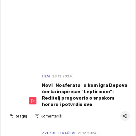
FILM
28.12.2024.
Novi "Nosferatu" u kom igra Depova
ćerka inspirisan "Leptiricom":
Reditelj progovorio o srpskom
hororu i potvrdio sve
Reaguj
Komentariši
ZVEZDE I TRAČEVI
21.12.2024.