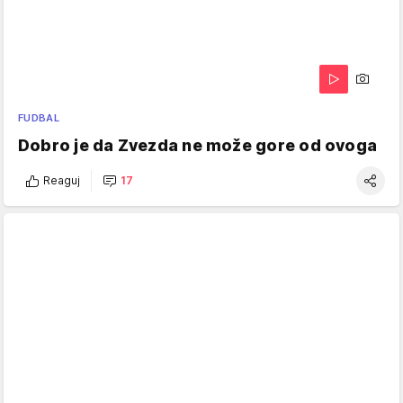
FUDBAL
Dobro je da Zvezda ne može gore od ovoga
Reaguj
17