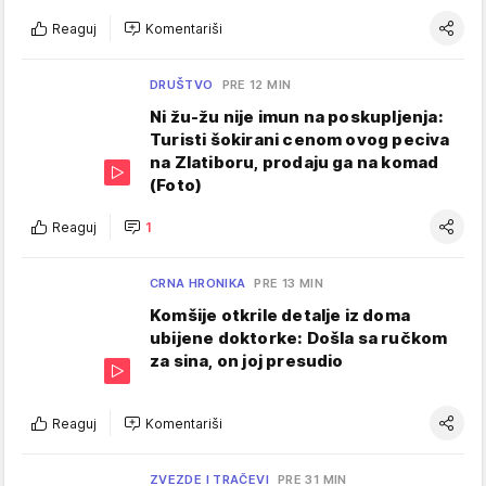
Reaguj
Komentariši
DRUŠTVO
PRE 12 MIN
Ni žu-žu nije imun na poskupljenja:
Turisti šokirani cenom ovog peciva
na Zlatiboru, prodaju ga na komad
(Foto)
Reaguj
1
CRNA HRONIKA
PRE 13 MIN
Komšije otkrile detalje iz doma
ubijene doktorke: Došla sa ručkom
za sina, on joj presudio
Reaguj
Komentariši
ZVEZDE I TRAČEVI
PRE 31 MIN