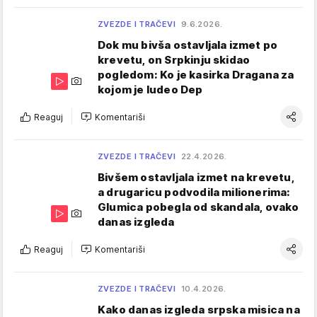
ZVEZDE I TRAČEVI
9.6.2026.
Dok mu bivša ostavljala izmet po
krevetu, on Srpkinju skidao
pogledom: Ko je kasirka Dragana za
kojom je ludeo Dep
Reaguj
Komentariši
ZVEZDE I TRAČEVI
22.4.2026.
Bivšem ostavljala izmet na krevetu,
a drugaricu podvodila milionerima:
Glumica pobegla od skandala, ovako
danas izgleda
Reaguj
Komentariši
ZVEZDE I TRAČEVI
10.4.2026.
Kako danas izgleda srpska misica na