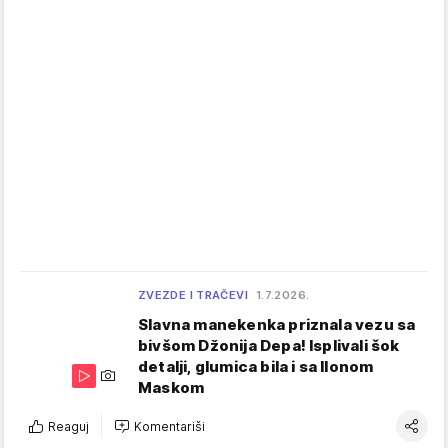
ZVEZDE I TRAČEVI
1.7.2026.
Slavna manekenka priznala vezu sa
bivšom Džonija Depa! Isplivali šok
detalji, glumica bila i sa Ilonom
Maskom
Reaguj
Komentariši