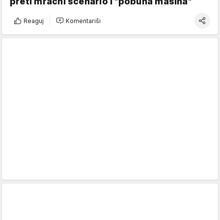
preti mračni scenario i "pobuna mašina"
Reaguj
Komentariši