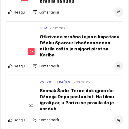
branila na sudu
Reaguj
Komentariši
FILM
27.12.2025.
Otkrivena mračna tajna o kapetanu
Džeku Sperou: Izbačena scena
otkrila zašto je najgori pirat sa
Kariba
Reaguj
Komentariši
ZVEZDE I TRAČEVI
7.10.2025.
Snimak Šarliz Teron dok ignoriše
Džonija Depa postao hit: Na filmu
igrali par, u Parizu se pravila da je
vazduh
Reaguj
Komentariši