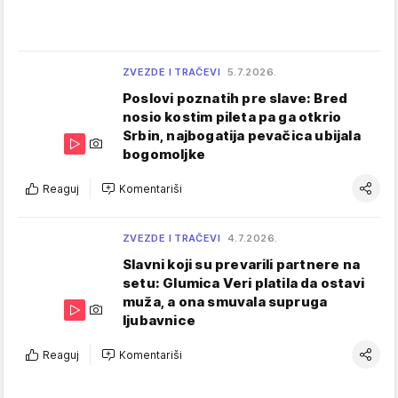
ZVEZDE I TRAČEVI
5.7.2026.
Poslovi poznatih pre slave: Bred
nosio kostim pileta pa ga otkrio
Srbin, najbogatija pevačica ubijala
bogomoljke
Reaguj
Komentariši
ZVEZDE I TRAČEVI
4.7.2026.
Slavni koji su prevarili partnere na
setu: Glumica Veri platila da ostavi
muža, a ona smuvala supruga
ljubavnice
Reaguj
Komentariši