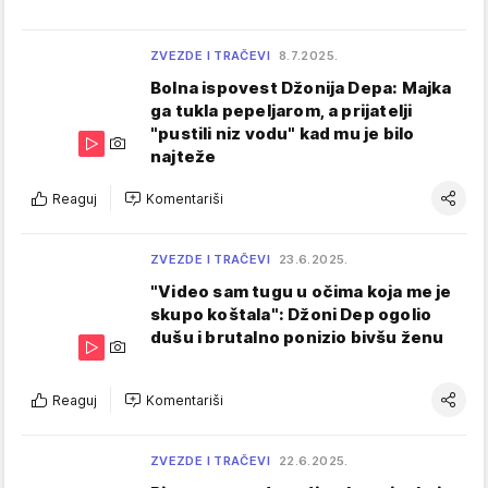
ZVEZDE I TRAČEVI
8.7.2025.
Bolna ispovest Džonija Depa: Majka
ga tukla pepeljarom, a prijatelji
"pustili niz vodu" kad mu je bilo
najteže
Reaguj
Komentariši
ZVEZDE I TRAČEVI
23.6.2025.
"Video sam tugu u očima koja me je
skupo koštala": Džoni Dep ogolio
dušu i brutalno ponizio bivšu ženu
Reaguj
Komentariši
ZVEZDE I TRAČEVI
22.6.2025.