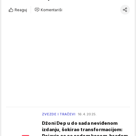
Reaguj
Komentariši
ZVEZDE I TRAČEVI
16.4.2025.
Džoni Dep u do sada neviđenom
izdanju, šokirao transformacijom:
Pojavio se sa sedom kosom, bradom,