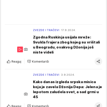
ZVEZDE I TRAČEVI
17.9.2024.
Zgodna Ruskinja usijala mreže:
Svukla frajera zbog kojeg su vrištali
u Beogradu, ovakvog Džonija još
niste videli
Reaguj
Komentariši
ZVEZDE I TRAČEVI
3.9.2024.
Kako danas izgleda srpska misica
koja je zavela Džonija Depa: Jelena je
lepotom zaludela svet, a sad grmi u
45
Reaguj
Komentariši