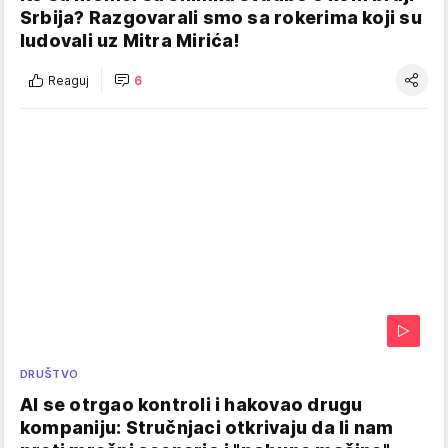
Srbija? Razgovarali smo sa rokerima koji su
ludovali uz Mitra Mirića!
Reaguj
6
DRUŠTVO
AI se otrgao kontroli i hakovao drugu
kompaniju: Stručnjaci otkrivaju da li nam