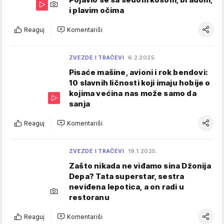
i plavim očima
Reaguj
Komentariši
ZVEZDE I TRAČEVI
6.2.2025.
Pisaće mašine, avioni i rok bendovi:
10 slavnih ličnosti koji imaju hobije o
kojima većina nas može samo da
sanja
Reaguj
Komentariši
ZVEZDE I TRAČEVI
19.1.2025.
Zašto nikada ne viđamo sina Džonija
Depa? Tata superstar, sestra
neviđena lepotica, a on radi u
restoranu
Reaguj
Komentariši