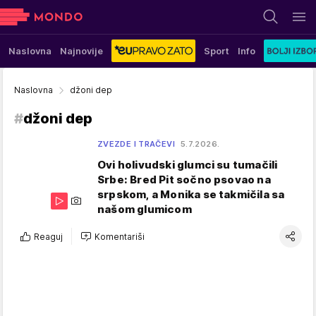
Naslovna
Najnovije
Sport
Info
Naslovna
džoni dep
#
džoni dep
ZVEZDE I TRAČEVI
5.7.2026.
Ovi holivudski glumci su tumačili
Srbe: Bred Pit sočno psovao na
srpskom, a Monika se takmičila sa
našom glumicom
Reaguj
Komentariši