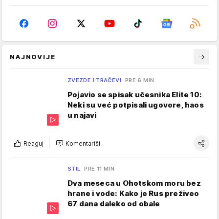
NAJNOVIJE
ZVEZDE I TRAČEVI
PRE 6 MIN
Pojavio se spisak učesnika Elite 10:
Neki su već potpisali ugovore, haos
u najavi
Reaguj
Komentariši
STIL
PRE 11 MIN
Dva meseca u Ohotskom moru bez
hrane i vode: Kako je Rus preživeo
67 dana daleko od obale