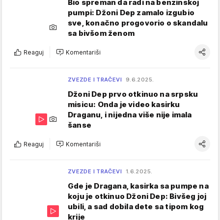
Bio spreman da radi na benzinskoj
pumpi: Džoni Dep zamalo izgubio
sve, konačno progovorio o skandalu
sa bivšom ženom
Reaguj
Komentariši
ZVEZDE I TRAČEVI
9.6.2025.
Džoni Dep prvo otkinuo na srpsku
misicu: Onda je video kasirku
Draganu, i nijedna više nije imala
šanse
Reaguj
Komentariši
ZVEZDE I TRAČEVI
1.6.2025.
Gde je Dragana, kasirka sa pumpe na
koju je otkinuo Džoni Dep: Bivšeg joj
ubili, a sad dobila dete sa tipom kog
krije