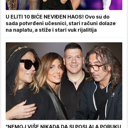
U ELITI 10 BIĆE NEVIĐEN HAOS! Ovo su do
sada potvrđeni učesnici, stari računi dolaze
na naplatu, a stiže i stari vuk rijalitija
"NEMOJ VIŠE NIKADA DA SI POSLALA PORUKU