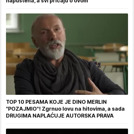
napuštena, a svi pričaju o ovom
TOP 10 PESAMA KOJE JE DINO MERLIN
"POZAJMIO"! Zgrnuo lovu na hitovima, a sada
DRUGIMA NAPLAĆUJE AUTORSKA PRAVA