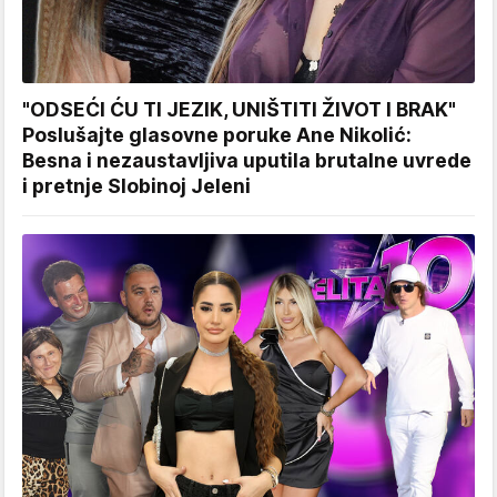
"ODSEĆI ĆU TI JEZIK, UNIŠTITI ŽIVOT I BRAK"
Poslušajte glasovne poruke Ane Nikolić:
Besna i nezaustavljiva uputila brutalne uvrede
i pretnje Slobinoj Jeleni