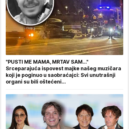
"PUSTI ME MAMA, MRTAV SAM..."
Srceparajuća ispovest majke našeg muzičara
koji je poginuo u saobraćajci: Svi unutrašnji
organi su bili oštećeni...