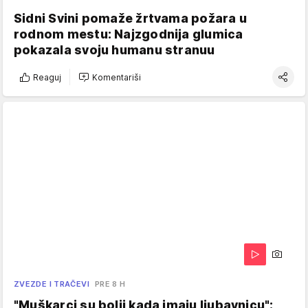
Sidni Svini pomaže žrtvama požara u
rodnom mestu: Najzgodnija glumica
pokazala svoju humanu stranuu
Reaguj
Komentariši
ZVEZDE I TRAČEVI
PRE 8 H
"Muškarci su bolji kada imaju ljubavnicu":