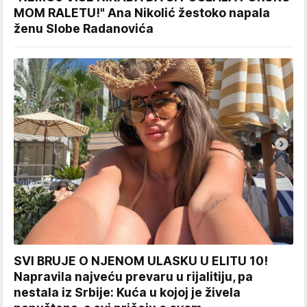
MOM RALETU!" Ana Nikolić žestoko napala
ženu Slobe Radanovića
SVI BRUJE O NJENOM ULASKU U ELITU 10!
Napravila najveću prevaru u rijalitiju, pa
nestala iz Srbije: Kuća u kojoj je živela