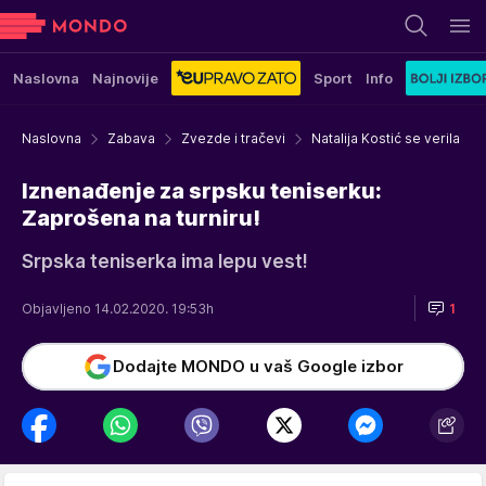
Naslovna
Najnovije
Sport
Info
Naslovna
Zabava
Zvezde i tračevi
Natalija Kostić se verila
Iznenađenje za srpsku teniserku:
Zaprošena na turniru!
Srpska teniserka ima lepu vest!
Objavljeno 14.02.2020. 19:53h
1
Dodajte MONDO u vaš Google izbor