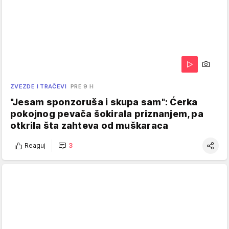
ZVEZDE I TRAČEVI
PRE 9 H
"Jesam sponzoruša i skupa sam": Ćerka
pokojnog pevača šokirala priznanjem, pa
otkrila šta zahteva od muškaraca
Reaguj
3