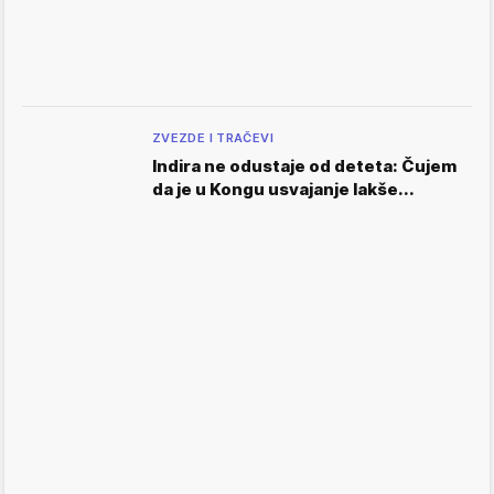
ZVEZDE I TRAČEVI
Indira ne odustaje od deteta: Čujem
da je u Kongu usvajanje lakše...