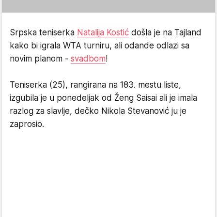
Srpska teniserka
Natalija Kostić
došla je na Tajland
kako bi igrala WTA turniru, ali odande odlazi sa
novim planom -
svadbom
!
Teniserka (25), rangirana na 183. mestu liste,
izgubila je u ponedeljak od Ženg Saisai ali je imala
razlog za slavlje, dečko Nikola Stevanović ju je
zaprosio.