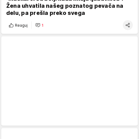
Žena uhvatila našeg poznatog pevača na
delu, pa prešla preko svega
Reaguj
1