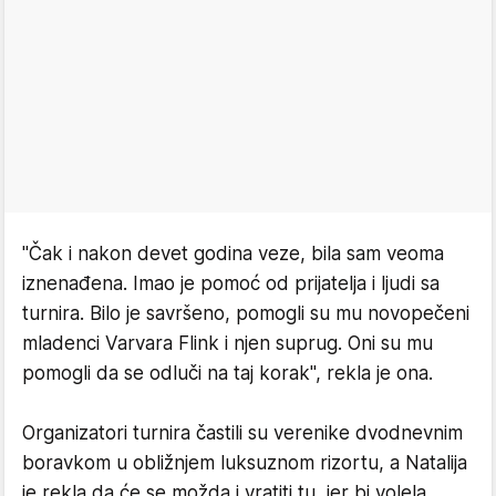
"Čak i nakon devet godina veze, bila sam veoma
iznenađena. Imao je pomoć od prijatelja i ljudi sa
turnira. Bilo je savršeno, pomogli su mu novopečeni
mladenci Varvara Flink i njen suprug. Oni su mu
pomogli da se odluči na taj korak", rekla je ona.
Organizatori turnira častili su verenike dvodnevnim
boravkom u obližnjem luksuznom rizortu, a Natalija
je rekla da će se možda i vratiti tu, jer bi volela