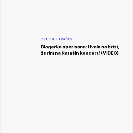
ZVEZDE I TRAČEVI
Blogerka operisana: Hvala na brizi,
žurim na Natašin koncert! (VIDEO)