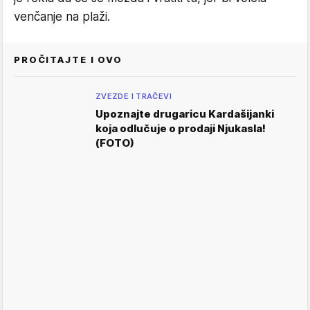
venčanje na plaži.
PROČITAJTE I OVO
ZVEZDE I TRAČEVI
Upoznajte drugaricu Kardašijanki
koja odlučuje o prodaji Njukasla!
(FOTO)