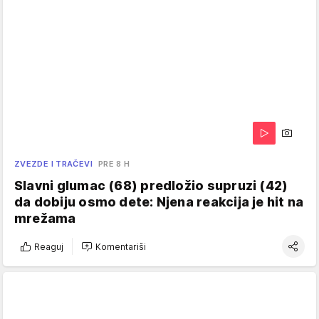
ZVEZDE I TRAČEVI
PRE 8 H
Slavni glumac (68) predložio supruzi (42)
da dobiju osmo dete: Njena reakcija je hit na
mrežama
Reaguj
Komentariši