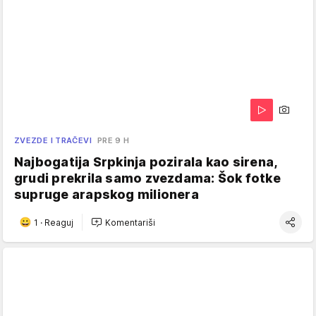
ZVEZDE I TRAČEVI
PRE 9 H
Najbogatija Srpkinja pozirala kao sirena,
grudi prekrila samo zvezdama: Šok fotke
supruge arapskog milionera
1
·
Reaguj
Komentariši