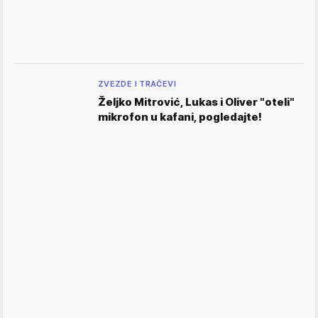
ZVEZDE I TRAČEVI
Željko Mitrović, Lukas i Oliver "oteli"
mikrofon u kafani, pogledajte!