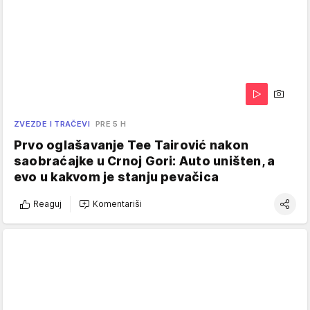
ZVEZDE I TRAČEVI
PRE 5 H
Prvo oglašavanje Tee Tairović nakon
saobraćajke u Crnoj Gori: Auto uništen, a
evo u kakvom je stanju pevačica
Reaguj
Komentariši