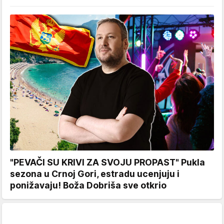
"PEVAČI SU KRIVI ZA SVOJU PROPAST" Pukla
sezona u Crnoj Gori, estradu ucenjuju i
ponižavaju! Boža Dobriša sve otkrio