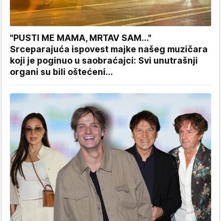
"PUSTI ME MAMA, MRTAV SAM..."
Srceparajuća ispovest majke našeg muzičara
koji je poginuo u saobraćajci: Svi unutrašnji
organi su bili oštećeni...