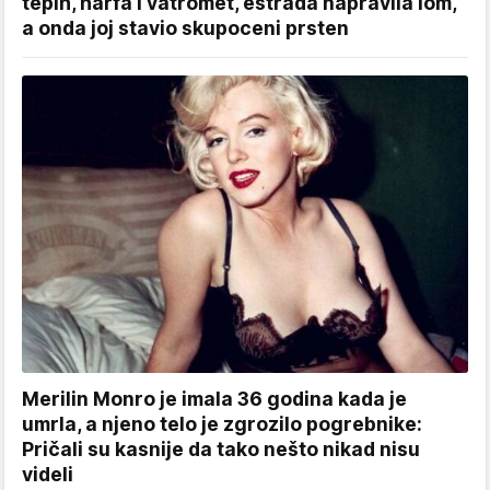
tepih, harfa i vatromet, estrada napravila lom,
a onda joj stavio skupoceni prsten
Merilin Monro je imala 36 godina kada je
umrla, a njeno telo je zgrozilo pogrebnike:
Pričali su kasnije da tako nešto nikad nisu
videli