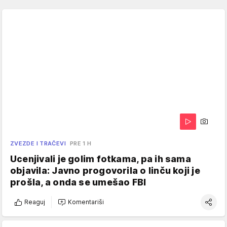
ZVEZDE I TRAČEVI
PRE 1 H
Ucenjivali je golim fotkama, pa ih sama
objavila: Javno progovorila o linču koji je
prošla, a onda se umešao FBI
Reaguj
Komentariši