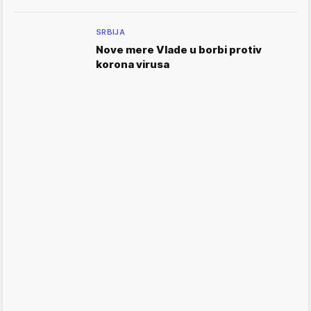
SRBIJA
Nove mere Vlade u borbi protiv
korona virusa