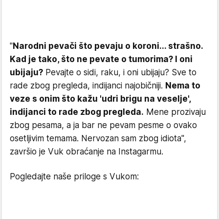
"
Narodni pevači što pevaju o koroni... strašno.
Kad je tako, što ne pevate o tumorima? I oni
ubijaju?
Pevajte o sidi, raku, i oni ubijaju? Sve to
rade zbog pregleda, indijanci najobičniji.
Nema to
veze s onim što kažu 'udri brigu na veselje',
indijanci to rade zbog pregleda.
Mene prozivaju
zbog pesama, a ja bar ne pevam pesme o ovako
osetljivim temama. Nervozan sam zbog idiota",
završio je Vuk obraćanje na Instagarmu.
Pogledajte naše priloge s Vukom: