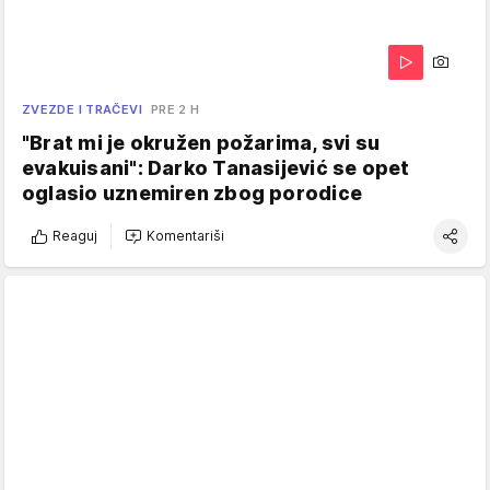
ZVEZDE I TRAČEVI
PRE 2 H
"Brat mi je okružen požarima, svi su
evakuisani": Darko Tanasijević se opet
oglasio uznemiren zbog porodice
Reaguj
Komentariši