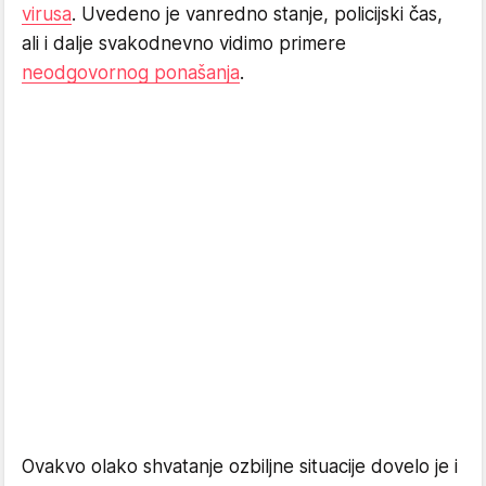
virusa
. Uvedeno je vanredno stanje, policijski čas,
ali i dalje svakodnevno vidimo primere
neodgovornog ponašanja
.
Ovakvo olako shvatanje ozbiljne situacije dovelo je i