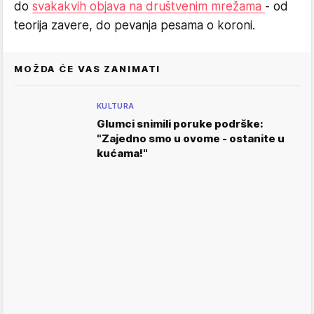
do
svakakvih objava na društvenim mrežama
- od
teorija zavere, do pevanja pesama o koroni.
MOŽDA ĆE VAS ZANIMATI
KULTURA
Glumci snimili poruke podrške:
"Zajedno smo u ovome - ostanite u
kućama!"