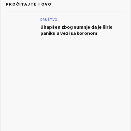
PROČITAJTE I OVO
DRUŠTVO
Uhapšen zbog sumnje da je širio
paniku u vezi sa koronom