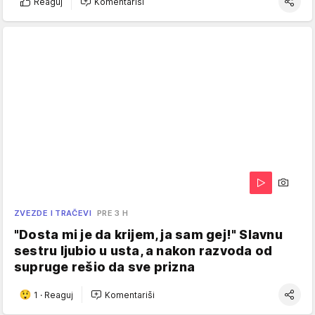
Reaguj
Komentariši
ZVEZDE I TRAČEVI
PRE 3 H
"Dosta mi je da krijem, ja sam gej!" Slavnu
sestru ljubio u usta, a nakon razvoda od
supruge rešio da sve prizna
1
·
Reaguj
Komentariši