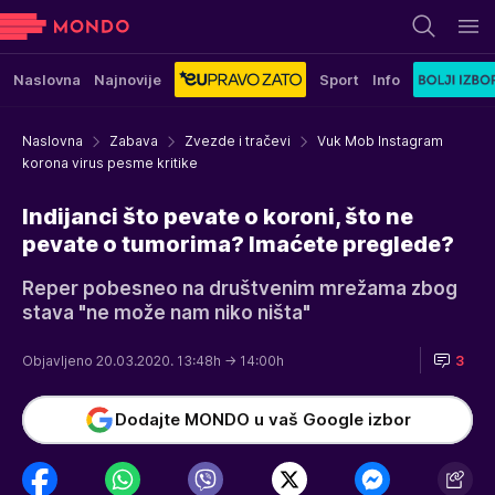
Naslovna
Najnovije
Sport
Info
Naslovna
Zabava
Zvezde i tračevi
Vuk Mob Instagram
korona virus pesme kritike
Indijanci što pevate o koroni, što ne
pevate o tumorima? Imaćete preglede?
Reper pobesneo na društvenim mrežama zbog
stava "ne može nam niko ništa"
Objavljeno 20.03.2020. 13:48h
→ 14:00h
3
Dodajte MONDO u vaš Google izbor