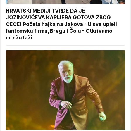
HRVATSKI MEDIJI TVRDE DA JE
JOZINOVIĆEVA KARIJERA GOTOVA ZBOG
CECE! Počela hajka na Jakova - U sve upleli
fantomsku firmu, Bregu i Čolu - Otkrivamo
mrežu laži