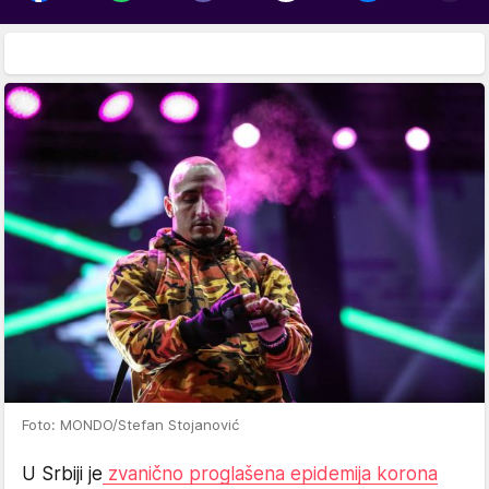
Foto: MONDO/Stefan Stojanović
U Srbiji je
zvanično proglašena epidemija korona