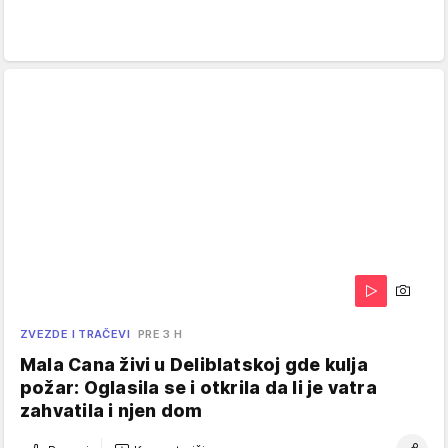
ZVEZDE I TRAČEVI
PRE 3 H
Mala Cana živi u Deliblatskoj gde kulja
požar: Oglasila se i otkrila da li je vatra
zahvatila i njen dom