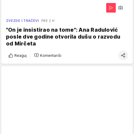
ZVEZDE I TRAČEVI
PRE 2 H
"On je insistirao na tome": Ana Radulović
posle dve godine otvorila dušu o razvodu
od Mirčeta
Reaguj
Komentariši