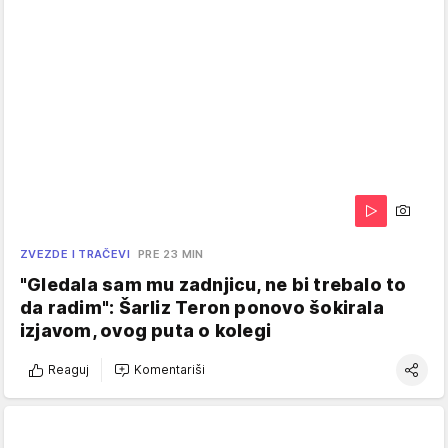
ZVEZDE I TRAČEVI
PRE 23 MIN
"Gledala sam mu zadnjicu, ne bi trebalo to
da radim": Šarliz Teron ponovo šokirala
izjavom, ovog puta o kolegi
Reaguj
Komentariši