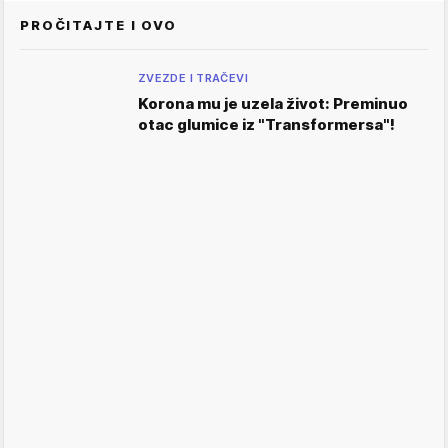
PROČITAJTE I OVO
ZVEZDE I TRAČEVI
Korona mu je uzela život: Preminuo
otac glumice iz "Transformersa"!