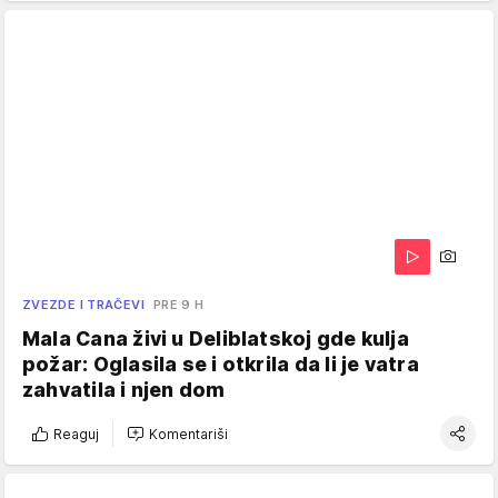
ZVEZDE I TRAČEVI
PRE 9 H
Mala Cana živi u Deliblatskoj gde kulja
požar: Oglasila se i otkrila da li je vatra
zahvatila i njen dom
Reaguj
Komentariši