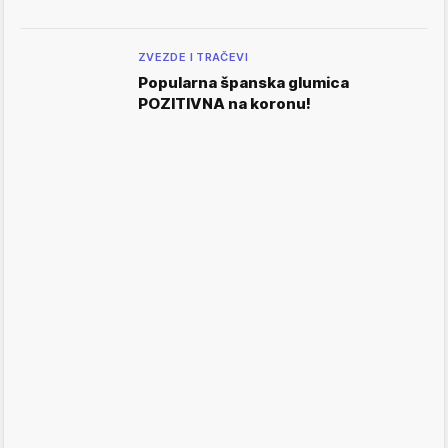
ZVEZDE I TRAČEVI
Popularna španska glumica
POZITIVNA na koronu!