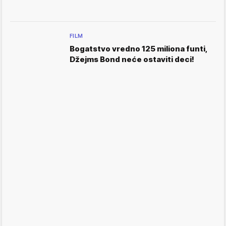
FILM
Bogatstvo vredno 125 miliona funti,
Džejms Bond neće ostaviti deci!