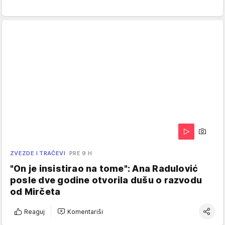
ZVEZDE I TRAČEVI
PRE 9 H
"On je insistirao na tome": Ana Radulović
posle dve godine otvorila dušu o razvodu
od Mirčeta
Reaguj
Komentariši