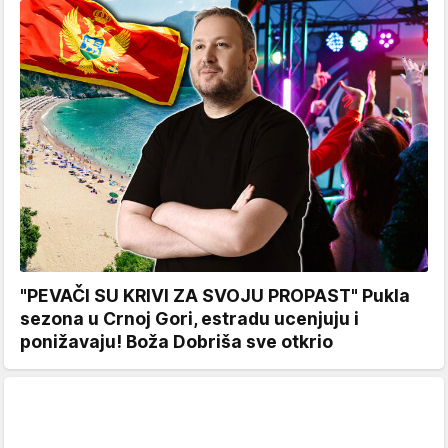
"PEVAČI SU KRIVI ZA SVOJU PROPAST" Pukla
sezona u Crnoj Gori, estradu ucenjuju i
ponižavaju! Boža Dobriša sve otkrio