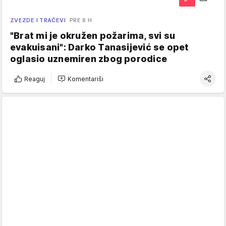
ZVEZDE I TRAČEVI
PRE 8 H
"Brat mi je okružen požarima, svi su
evakuisani": Darko Tanasijević se opet
oglasio uznemiren zbog porodice
Reaguj
Komentariši