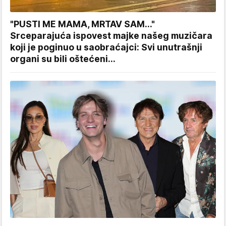
"PUSTI ME MAMA, MRTAV SAM..."
Srceparajuća ispovest majke našeg muzičara
koji je poginuo u saobraćajci: Svi unutrašnji
organi su bili oštećeni...