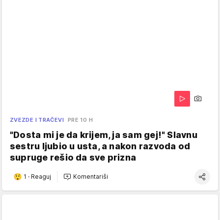
ZVEZDE I TRAČEVI
PRE 10 H
"Dosta mi je da krijem, ja sam gej!" Slavnu
sestru ljubio u usta, a nakon razvoda od
supruge rešio da sve prizna
1
·
Reaguj
Komentariši