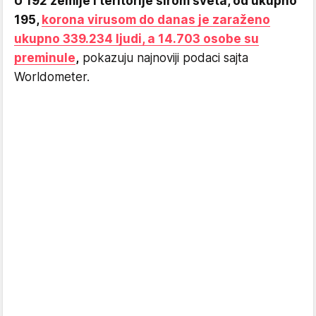
U 192 zemlje i teritorije širom sveta, od ukupno
195,
korona virusom do danas je zaraženo
ukupno 339.234 ljudi, a 14.703 osobe su
preminule
,
pokazuju najnoviji podaci sajta
Worldometer.