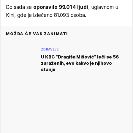
Do sada se
oporavilo 99.014 ljudi,
uglavnom u
Kini, gde je izlečeno 81.093 osoba.
MOŽDA ĆE VAS ZANIMATI
ZDRAVLJE
U KBC "Dragiša Mišović" leči se 56
zaraženih, evo kakvo je njihovo
stanje