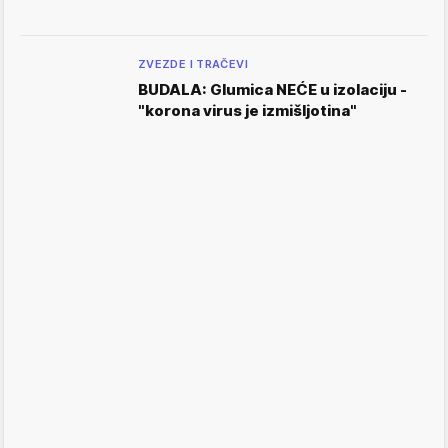
ZVEZDE I TRAČEVI
BUDALA: Glumica NEĆE u izolaciju -
"korona virus je izmišljotina"