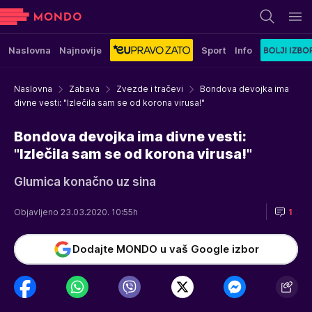
Naslovna
Najnovije
Sport
Info
Naslovna
Zabava
Zvezde i tračevi
Bondova devojka ima
divne vesti: "Izlečila sam se od korona virusa!"
Bondova devojka ima divne vesti:
"Izlečila sam se od korona virusa!"
Glumica konačno uz sina
Objavljeno 23.03.2020. 10:55h
1
Dodajte MONDO u vaš Google izbor