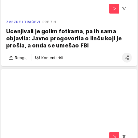
ZVEZDE I TRAČEVI
PRE 7 H
Ucenjivali je golim fotkama, pa ih sama
objavila: Javno progovorila o linču koji je
prošla, a onda se umešao FBI
Reaguj
Komentariši