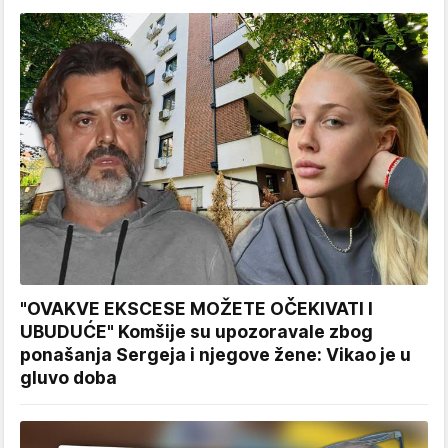
"OVAKVE EKSCESE MOŽETE OČEKIVATI I
UBUDUĆE" Komšije su upozoravale zbog
ponašanja Sergeja i njegove žene: Vikao je u
gluvo doba