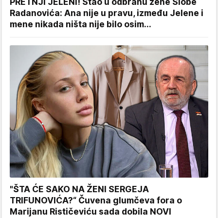
PRETNJI JELENI! Stao u odbranu žene Slobe
Radanovića: Ana nije u pravu, između Jelene i
mene nikada ništa nije bilo osim...
"ŠTA ĆE SAKO NA ŽENI SERGEJA
TRIFUNOVIĆA?“ Čuvena glumčeva fora o
Marijanu Rističeviću sada dobila NOVI