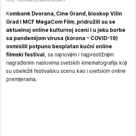
Foto: YouTube/screenshot/MCF
K
ombank Dvorana, Cine Grand, bioskop Vilin
Grad i MCF MegaCom Film, pridružili su se
aktuelnoj online kulturnoj sceni i u jeku borbe
sa pandemijom virusa (korona – COVID-19)
osmislili potpuno besplatan kućni online
filmski festival
, sa najnovijim i najprestižnijim
nagrađenim naslovima svetskih kinematografija koji
su obeležili festivalsku scenu kao i svetskim online
premijerama.