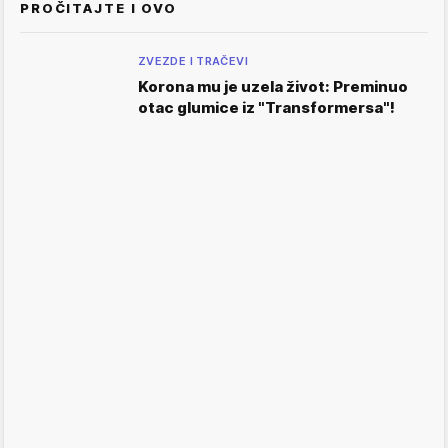
PROČITAJTE I OVO
ZVEZDE I TRAČEVI
Korona mu je uzela život: Preminuo
otac glumice iz "Transformersa"!