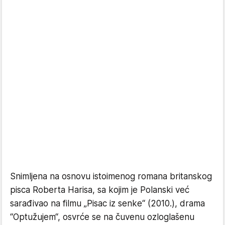
Snimljena na osnovu istoimenog romana britanskog
pisca Roberta Harisa, sa kojim je Polanski već
sarađivao na filmu „Pisac iz senke“ (2010.), drama
“Optužujem“, osvrće se na čuvenu ozloglašenu