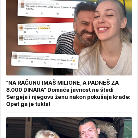
"NA RAČUNU IMAŠ MILIONE, A PADNEŠ ZA
8.000 DINARA" Domaća javnost ne štedi
Sergeja i njegovu ženu nakon pokušaja krađe:
Opet ga je tukla!