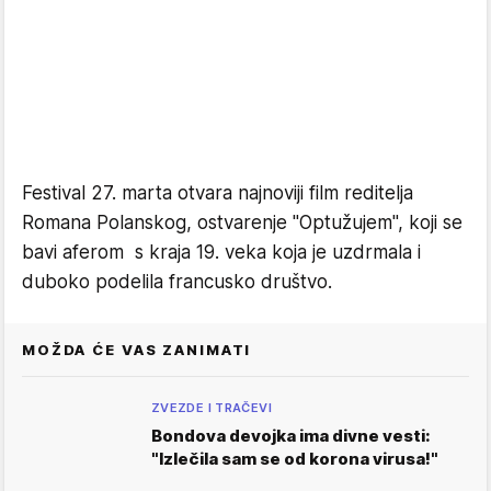
Festival 27. marta otvara najnoviji film reditelja
Romana Polanskog, ostvarenje "Optužujem", koji se
bavi aferom s kraja 19. veka koja je uzdrmala i
duboko podelila francusko društvo.
MOŽDA ĆE VAS ZANIMATI
ZVEZDE I TRAČEVI
Bondova devojka ima divne vesti:
"Izlečila sam se od korona virusa!"