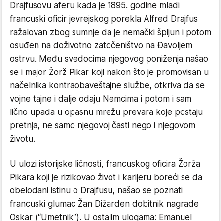
Drajfusovu aferu kada je 1895. godine mladi
francuski oficir jevrejskog porekla Alfred Drajfus
ražalovan zbog sumnje da je nemački špijun i potom
osuđen na doživotno zatočeništvo na Đavoljem
ostrvu. Među svedocima njegovog poniženja našao
se i major Žorž Pikar koji nakon što je promovisan u
načelnika kontraobaveštajne službe, otkriva da se
vojne tajne i dalje odaju Nemcima i potom i sam
lično upada u opasnu mrežu prevara koje postaju
pretnja, ne samo njegovoj časti nego i njegovom
životu.
U ulozi istorijske ličnosti, francuskog oficira Žorža
Pikara koji je rizikovao život i karijeru boreći se da
obelodani istinu o Drajfusu, našao se poznati
francuski glumac Žan Dižarden dobitnik nagrade
Oskar (“Umetnik”). U ostalim ulogama: Emanuel