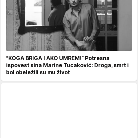
"KOGA BRIGA I AKO UMREM!“ Potresna
ispovest sina Marine Tucaković: Droga, smrt i
bol obeležili su mu život