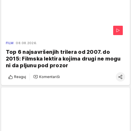
FILM
08.08.2026.
Top 6 najsavršenjih trilera od 2007. do
2015: Filmska lektira kojima drugi ne mogu
ni da pljunu pod prozor
Reaguj
Komentariši