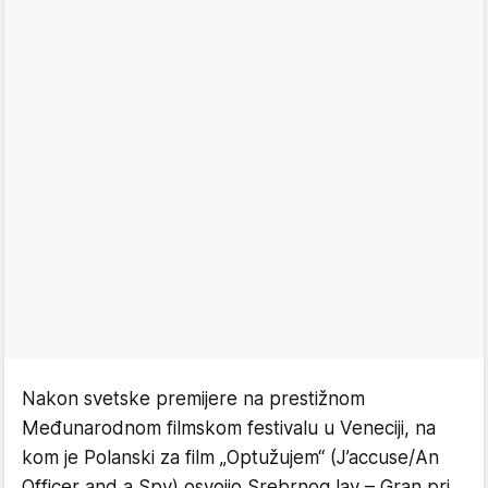
Nakon svetske premijere na prestižnom
Međunarodnom filmskom festivalu u Veneciji, na
kom je Polanski za film „Optužujem“ (J’accuse/An
Officer and a Spy) osvojio Srebrnog lav – Gran pri