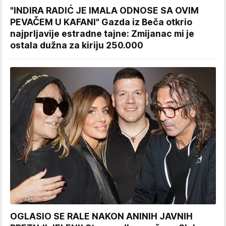
"INDIRA RADIĆ JE IMALA ODNOSE SA OVIM
PEVAČEM U KAFANI" Gazda iz Beča otkrio
najprljavije estradne tajne: Zmijanac mi je
ostala dužna za kiriju 250.000
OGLASIO SE RALE NAKON ANINIH JAVNIH