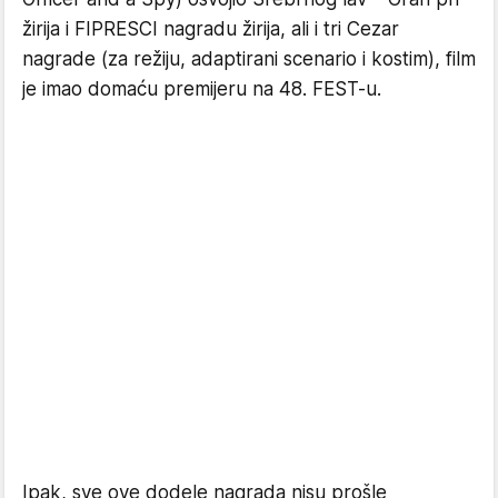
žirija i FIPRESCI nagradu žirija, ali i tri Cezar
nagrade (za režiju, adaptirani scenario i kostim), film
je imao domaću premijeru na 48. FEST-u.
Ipak, sve ove dodele nagrada nisu prošle