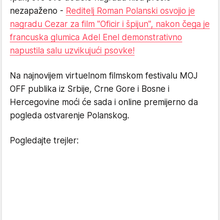
nezapaženo -
Reditelj Roman Polanski osvojio je
nagradu Cezar za film "Oficir i špijun", nakon čega je
francuska glumica Adel Enel demonstrativno
napustila salu uzvikujući psovke!
Na najnovijem virtuelnom filmskom festivalu MOJ
OFF publika iz Srbije, Crne Gore i Bosne i
Hercegovine moći će sada i online premijerno da
pogleda ostvarenje Polanskog.
Pogledajte trejler: