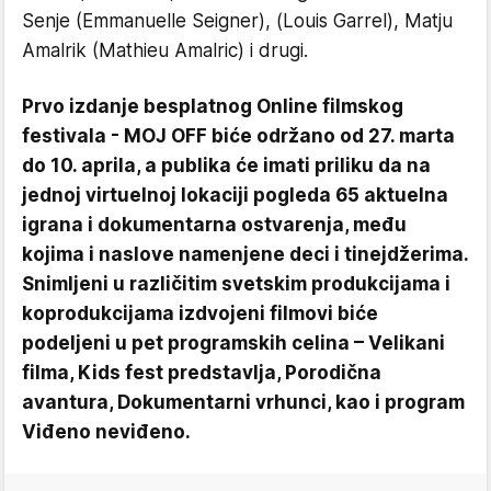
Senje (Emmanuelle Seigner), (Louis Garrel), Matju
Amalrik (Mathieu Amalric) i drugi.
Prvo izdanje besplatnog Online filmskog
festivala - MOJ OFF biće održano od 27. marta
do 10. aprila, a publika će imati priliku da na
jednoj virtuelnoj lokaciji pogleda 65 aktuelna
igrana i dokumentarna ostvarenja, među
kojima i naslove namenjene deci i tinejdžerima.
Snimljeni u različitim svetskim produkcijama i
koprodukcijama izdvojeni filmovi biće
podeljeni u pet programskih celina – Velikani
filma, Kids fest predstavlja, Porodična
avantura, Dokumentarni vrhunci, kao i program
Viđeno neviđeno.