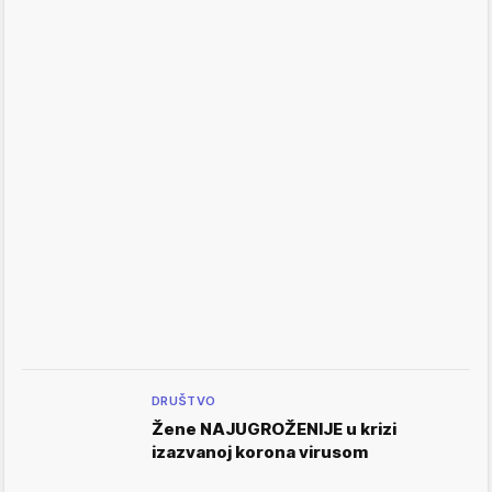
DRUŠTVO
Žene NAJUGROŽENIJE u krizi
izazvanoj korona virusom