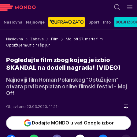
Naslovna
Najnovije
Sport
Info
Naslovna
Zabava
Film
Moj off 27. marta film
Optužujem/Oficir i špijun
Pogledajte film zbog kojeg je izbio
SKANDAL na dodeli nagrada! (VIDEO)
Najnoviji film Roman Polanskog "Optužujem"
otvara prvi besplatan online filmski festivl - Moj
Off
Objavljeno 23.03.2020. 11:21h
Dodajte MONDO u vaš Google izbor