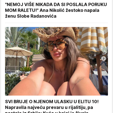
"NEMOJ VIŠE NIKADA DA SI POSLALA PORUKU
MOM RALETU!" Ana Nikolić žestoko napala
ženu Slobe Radanovića
SVI BRUJE O NJENOM ULASKU U ELITU 10!
Napravila najveću prevaru u rijalitiju, pa