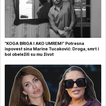
"KOGA BRIGA I AKO UMREM!“ Potresna
ispovest sina Marine Tucaković: Droga, smrt i
bol obeležili su mu život