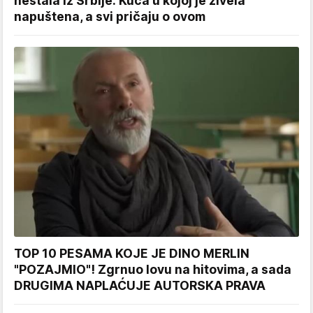
nestala iz Srbije: Kuća u kojoj je živela
napuštena, a svi pričaju o ovom
TOP 10 PESAMA KOJE JE DINO MERLIN
"POZAJMIO"! Zgrnuo lovu na hitovima, a sada
DRUGIMA NAPLAĆUJE AUTORSKA PRAVA