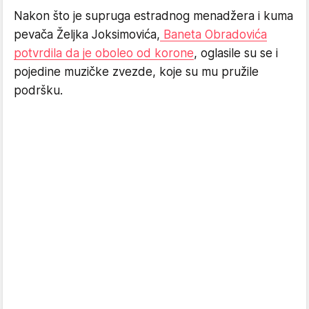
Nakon što je supruga estradnog menadžera i kuma
pevača Željka Joksimovića,
Baneta Obradovića
potvrdila da je oboleo od korone
, oglasile su se i
pojedine muzičke zvezde, koje su mu pružile
podršku.