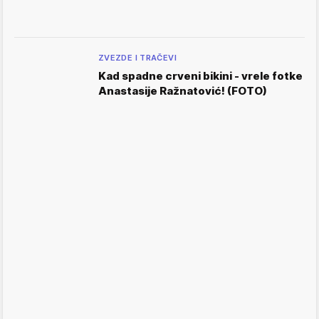
ZVEZDE I TRAČEVI
Kad spadne crveni bikini - vrele fotke
Anastasije Ražnatović! (FOTO)