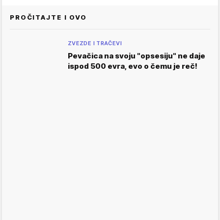
PROČITAJTE I OVO
ZVEZDE I TRAČEVI
Pevačica na svoju "opsesiju" ne daje
ispod 500 evra, evo o čemu je reč!