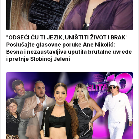
"ODSEĆI ĆU TI JEZIK, UNIŠTITI ŽIVOT I BRAK"
Poslušajte glasovne poruke Ane Nikolić:
Besna i nezaustavljiva uputila brutalne uvrede
i pretnje Slobinoj Jeleni