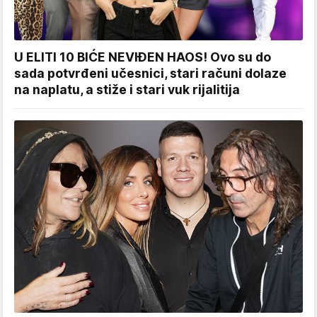
U ELITI 10 BIĆE NEVIĐEN HAOS! Ovo su do
sada potvrđeni učesnici, stari računi dolaze
na naplatu, a stiže i stari vuk rijalitija