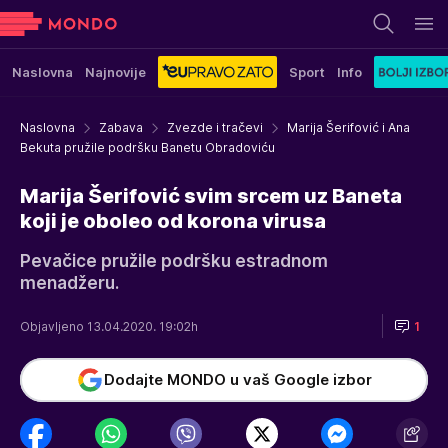
Naslovna
Najnovije
Sport
Info
Naslovna
Zabava
Zvezde i tračevi
Marija Šerifović i Ana
Bekuta pružile podršku Banetu Obradoviću
Marija Šerifović svim srcem uz Baneta
koji je oboleo od korona virusa
Pevačice pružile podršku estradnom
menadžeru.
Objavljeno 13.04.2020. 19:02h
1
Dodajte MONDO u vaš Google izbor