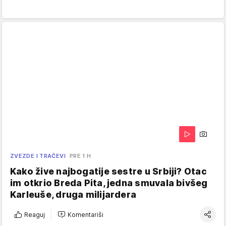
ZVEZDE I TRAČEVI
PRE 1 H
Kako žive najbogatije sestre u Srbiji? Otac
im otkrio Breda Pita, jedna smuvala bivšeg
Karleuše, druga milijardera
Reaguj
Komentariši