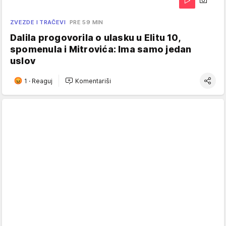
ZVEZDE I TRAČEVI
PRE 59 MIN
Dalila progovorila o ulasku u Elitu 10,
spomenula i Mitrovića: Ima samo jedan
uslov
1
·
Reaguj
Komentariši