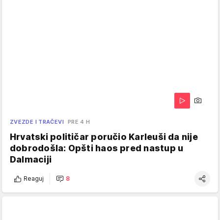
ZVEZDE I TRAČEVI
PRE 4 H
Hrvatski političar poručio Karleuši da nije
dobrodošla: Opšti haos pred nastup u
Dalmaciji
Reaguj
8