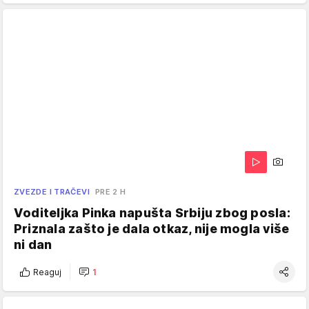
ZVEZDE I TRAČEVI
PRE 2 H
Voditeljka Pinka napušta Srbiju zbog posla:
Priznala zašto je dala otkaz, nije mogla više
ni dan
Reaguj
1