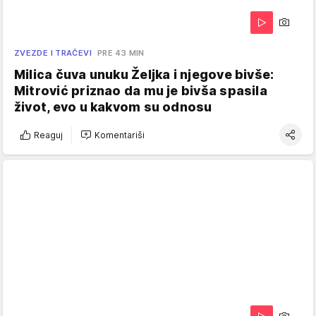
ZVEZDE I TRAČEVI
PRE 43 MIN
Milica čuva unuku Željka i njegove bivše:
Mitrović priznao da mu je bivša spasila
život, evo u kakvom su odnosu
Reaguj
Komentariši