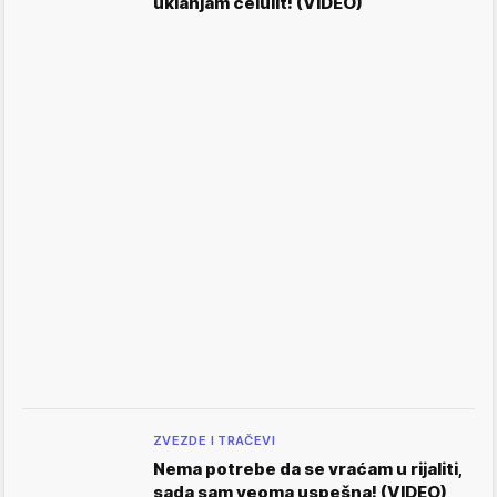
uklanjam celulit! (VIDEO)
ZVEZDE I TRAČEVI
Nema potrebe da se vraćam u rijaliti,
sada sam veoma uspešna! (VIDEO)