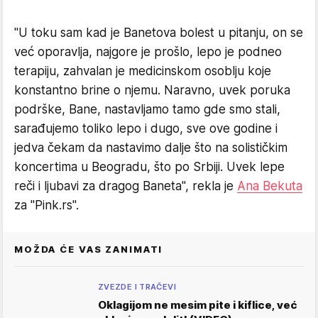
"U toku sam kad je Banetova bolest u pitanju, on se
već oporavlja, najgore je prošlo, lepo je podneo
terapiju, zahvalan je medicinskom osoblju koje
konstantno brine o njemu. Naravno, uvek poruka
podrške, Bane, nastavljamo tamo gde smo stali,
sarađujemo toliko lepo i dugo, sve ove godine i
jedva čekam da nastavimo dalje što na solističkim
koncertima u Beogradu, što po Srbiji. Uvek lepe
reči i ljubavi za dragog Baneta", rekla je
Ana Bekuta
za "Pink.rs".
MOŽDA ĆE VAS ZANIMATI
ZVEZDE I TRAČEVI
Oklagijom ne mesim pite i kiflice, već