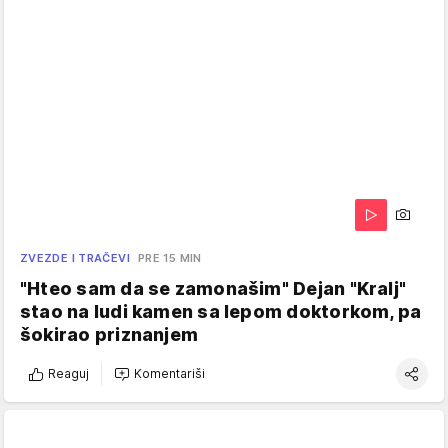
ZVEZDE I TRAČEVI
PRE 15 MIN
"Hteo sam da se zamonašim" Dejan "Kralj"
stao na ludi kamen sa lepom doktorkom, pa
šokirao priznanjem
Reaguj
Komentariši