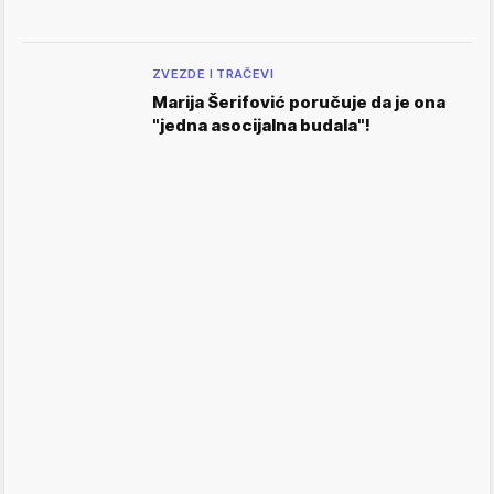
ZVEZDE I TRAČEVI
Marija Šerifović poručuje da je ona
"jedna asocijalna budala"!