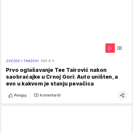
ZVEZDE I TRAČEVI
PRE 9 H
Prvo oglašavanje Tee Tairović nakon
saobraćajke u Crnoj Gori: Auto uništen, a
evo u kakvom je stanju pevačica
Reaguj
Komentariši