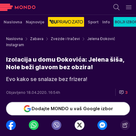
Naslovna
Najnovije
Sport
Info
Naslovna
Zabava
Zvezde i tračevi
Jelena Đoković
Instagram
Izolacija u domu Đokovića: Jelena šiša,
Nole beži glavom bez obzira!
Evo kako se snalaze bez frizera!
Objavljeno 18.04.2020. 16:54h
3
Dodajte MONDO u vaš Google izbor