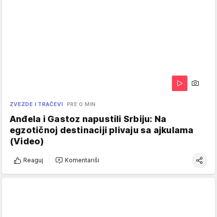
ZVEZDE I TRAČEVI
PRE 0 MIN
Anđela i Gastoz napustili Srbiju: Na
egzotičnoj destinaciji plivaju sa ajkulama
(Video)
Reaguj
Komentariši