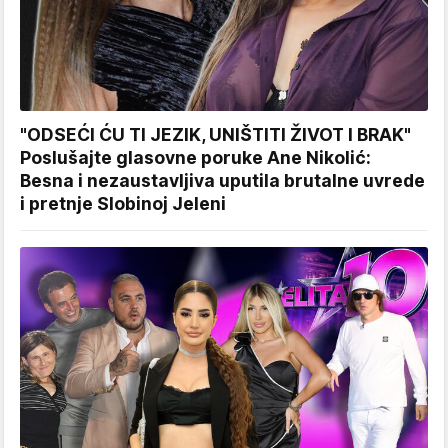
"ODSEĆI ĆU TI JEZIK, UNIŠTITI ŽIVOT I BRAK"
Poslušajte glasovne poruke Ane Nikolić:
Besna i nezaustavljiva uputila brutalne uvrede
i pretnje Slobinoj Jeleni