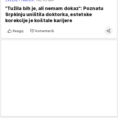
ZVEZDE I TRAČEVI
PRE 43 MIN
"Tužila bih je, ali nemam dokaz": Poznatu
Srpkinju uništila doktorka, estetske
korekcije je koštale karijere
Reaguj
Komentariši