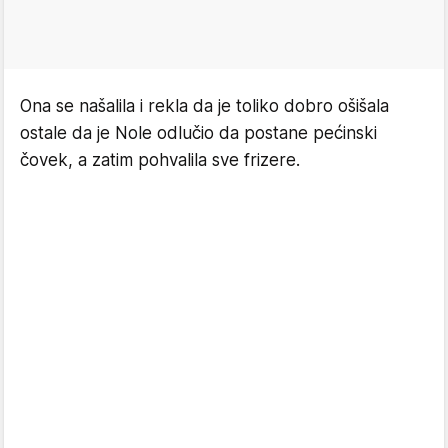
Ona se našalila i rekla da je toliko dobro ošišala
ostale da je Nole odlučio da postane pećinski
čovek, a zatim pohvalila sve frizere.