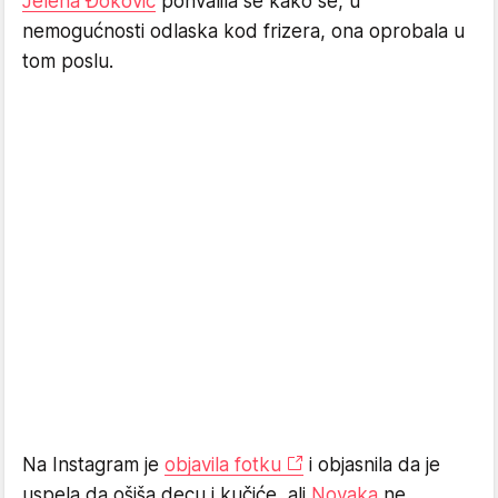
Jelena Đoković
pohvalila se kako se, u
nemogućnosti odlaska kod frizera, ona oprobala u
tom poslu.
Na Instagram je
objavila fotku
i objasnila da je
uspela da ošiša decu i kučiće, ali
Novaka
ne.