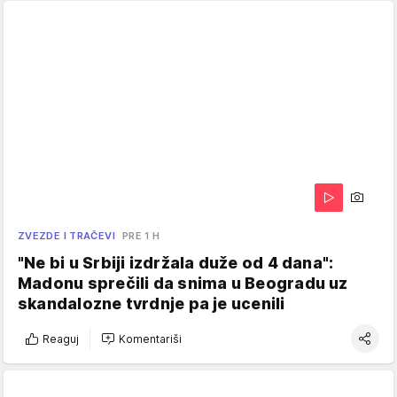
ZVEZDE I TRAČEVI
PRE 1 H
"Ne bi u Srbiji izdržala duže od 4 dana":
Madonu sprečili da snima u Beogradu uz
skandalozne tvrdnje pa je ucenili
Reaguj
Komentariši