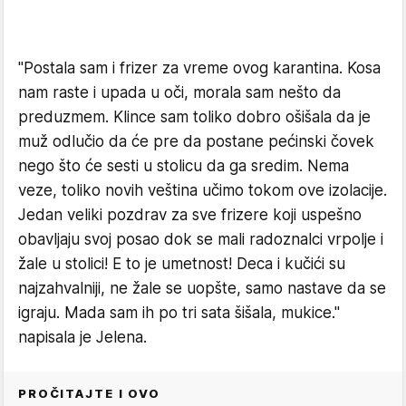
"Postala sam i frizer za vreme ovog karantina. Kosa
nam raste i upada u oči, morala sam nešto da
preduzmem. Klince sam toliko dobro ošišala da je
muž odlučio da će pre da postane pećinski čovek
nego što će sesti u stolicu da ga sredim. Nema
veze, toliko novih veština učimo tokom ove izolacije.
Jedan veliki pozdrav za sve frizere koji uspešno
obavljaju svoj posao dok se mali radoznalci vrpolje i
žale u stolici! E to je umetnost! Deca i kučići su
najzahvalniji, ne žale se uopšte, samo nastave da se
igraju. Mada sam ih po tri sata šišala, mukice."
napisala je Jelena.
PROČITAJTE I OVO