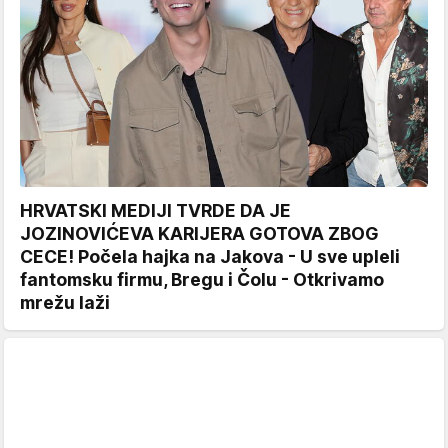
HRVATSKI MEDIJI TVRDE DA JE
JOZINOVIĆEVA KARIJERA GOTOVA ZBOG
CECE! Počela hajka na Jakova - U sve upleli
fantomsku firmu, Bregu i Čolu - Otkrivamo
mrežu laži