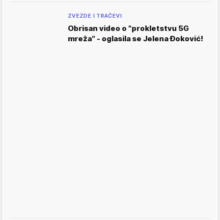
ZVEZDE I TRAČEVI
Obrisan video o "prokletstvu 5G
mreža" - oglasila se Jelena Đoković!