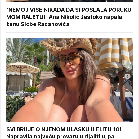
"NEMOJ VIŠE NIKADA DA SI POSLALA PORUKU
MOM RALETU!" Ana Nikolić žestoko napala
ženu Slobe Radanovića
SVI BRUJE O NJENOM ULASKU U ELITU 10!
Napravila najveću prevaru u rijalitiju, pa