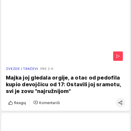
ZVEZDE I TRAČEVI
PRE 2 H
Majka joj gledala orgije, a otac od pedofila
kupio devojčicu od 17: Ostavili joj sramotu,
svi je zovu "najružnijom"
Reaguj
Komentariši