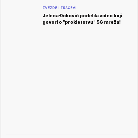
ZVEZDE I TRAČEVI
Jelena Đoković podelila video koji
govori o "prokletstvu" 5G mreža!