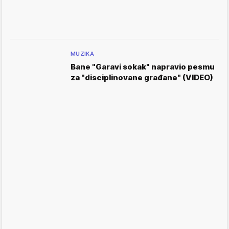
MUZIKA
Bane "Garavi sokak" napravio pesmu
za "disciplinovane građane" (VIDEO)