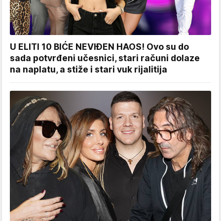
U ELITI 10 BIĆE NEVIĐEN HAOS! Ovo su do
sada potvrđeni učesnici, stari računi dolaze
na naplatu, a stiže i stari vuk rijalitija