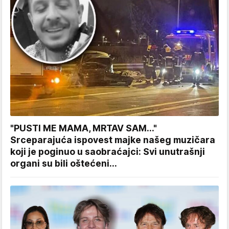
"PUSTI ME MAMA, MRTAV SAM..."
Srceparajuća ispovest majke našeg muzičara
koji je poginuo u saobraćajci: Svi unutrašnji
organi su bili oštećeni...