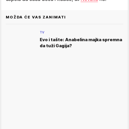
MOŽDA ĆE VAS ZANIMATI
TV
Evo i tašte: Anabelina majka spremna
da tuži Gagija?