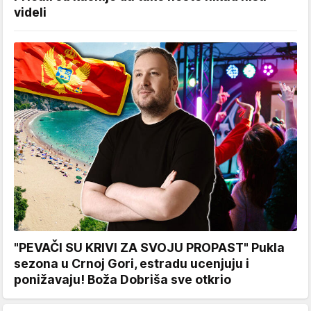
videli
"PEVAČI SU KRIVI ZA SVOJU PROPAST" Pukla
sezona u Crnoj Gori, estradu ucenjuju i
ponižavaju! Boža Dobriša sve otkrio