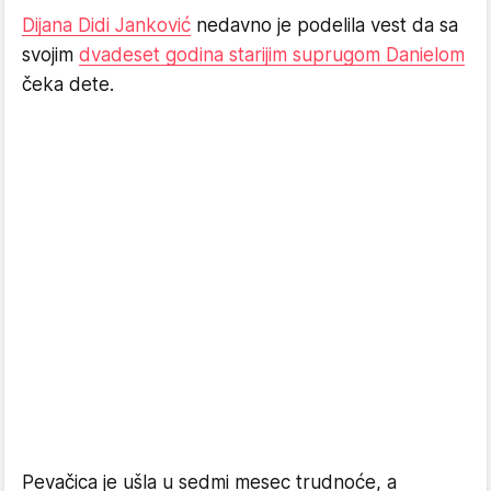
Dijana Didi Janković
nedavno je podelila vest da sa
svojim
dvadeset godina starijim suprugom Danielom
čeka dete.
Pevačica je ušla u sedmi mesec trudnoće, a