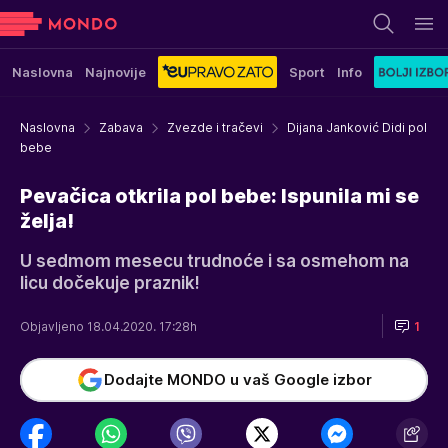
Naslovna
Najnovije
Sport
Info
Naslovna
Zabava
Zvezde i tračevi
Dijana Janković Didi pol
bebe
Pevačica otkrila pol bebe: Ispunila mi se
želja!
U sedmom mesecu trudnoće i sa osmehom na
licu dočekuje praznik!
Objavljeno 18.04.2020. 17:28h
1
Dodajte MONDO u vaš Google izbor