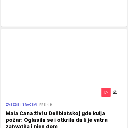
ZVEZDE I TRAČEVI
PRE 4 H
Mala Cana živi u Deliblatskoj gde kulja
požar: Oglasila se i otkrila da li je vatra
zahvatila i njen dom