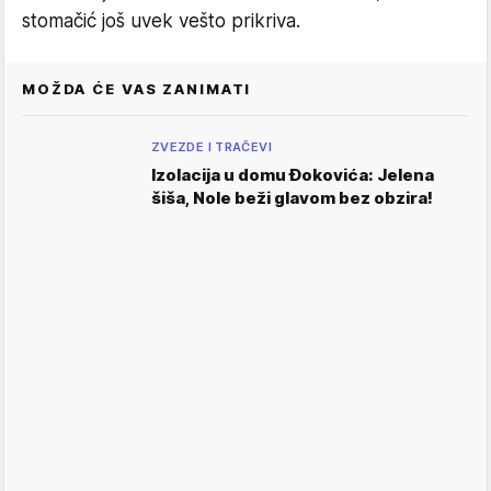
stomačić još uvek vešto prikriva.
MOŽDA ĆE VAS ZANIMATI
ZVEZDE I TRAČEVI
Izolacija u domu Đokovića: Jelena
šiša, Nole beži glavom bez obzira!