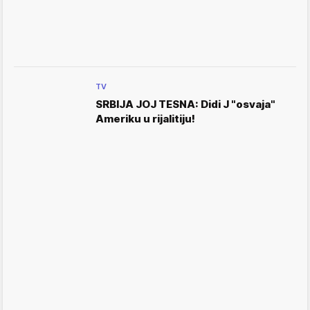
TV
SRBIJA JOJ TESNA: Didi J "osvaja"
Ameriku u rijalitiju!