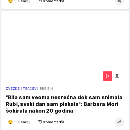
1
·
Reaguj
Komentariši
ZVEZDE I TRAČEVI
PRE 5 H
"Bila sam veoma nesrećna dok sam snimala
Rubi, svaki dan sam plakala": Barbara Mori
šokirala nakon 20 godina
1
·
Reaguj
Komentariši