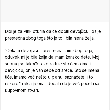
Didi je za Pink otkrila da će dobiti devojčicu i da je
presrećna zbog toga što je to i bila njena želja.
"Čekam devojčicu i presrećna sam zbog toga,
oduvek mi je bila želja da imam žensko dete. Moj
suprug se takođe jako raduje što ćemo imati
devojčicu, on je van sebe od sreće. Što se imena
tiče, imamo već nešto u planu, saznaćete, i to
uskoro." rekla je ona i dodala da je već počela sa
kupovinom stvari.