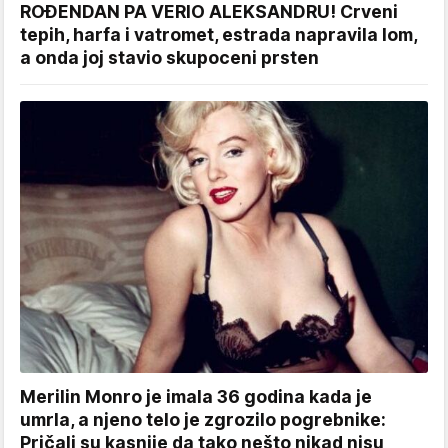
ROĐENDAN PA VERIO ALEKSANDRU! Crveni
tepih, harfa i vatromet, estrada napravila lom,
a onda joj stavio skupoceni prsten
Merilin Monro je imala 36 godina kada je
umrla, a njeno telo je zgrozilo pogrebnike:
Pričali su kasnije da tako nešto nikad nisu