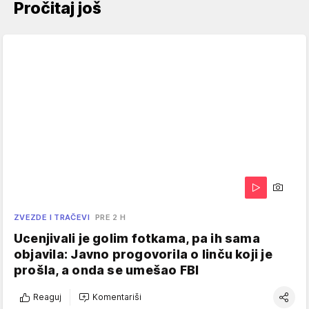
Pročitaj još
ZVEZDE I TRAČEVI
PRE 2 H
Ucenjivali je golim fotkama, pa ih sama
objavila: Javno progovorila o linču koji je
prošla, a onda se umešao FBI
Reaguj
Komentariši