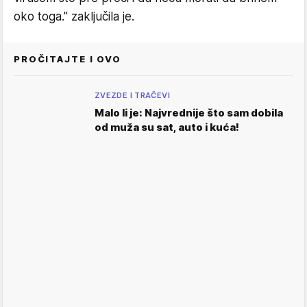
oko toga." zaključila je.
PROČITAJTE I OVO
ZVEZDE I TRAČEVI
Malo li je: Najvrednije što sam dobila
od muža su sat, auto i kuća!