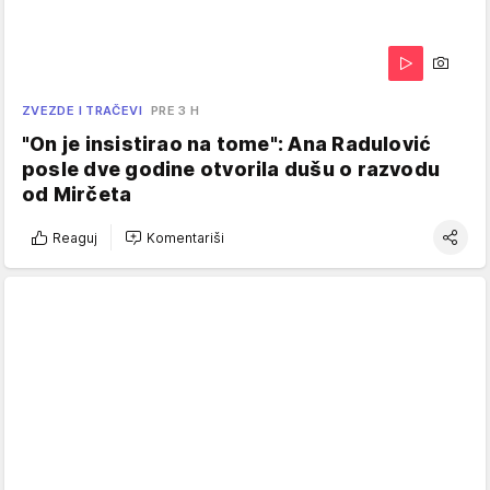
ZVEZDE I TRAČEVI
PRE 3 H
"On je insistirao na tome": Ana Radulović
posle dve godine otvorila dušu o razvodu
od Mirčeta
Reaguj
Komentariši