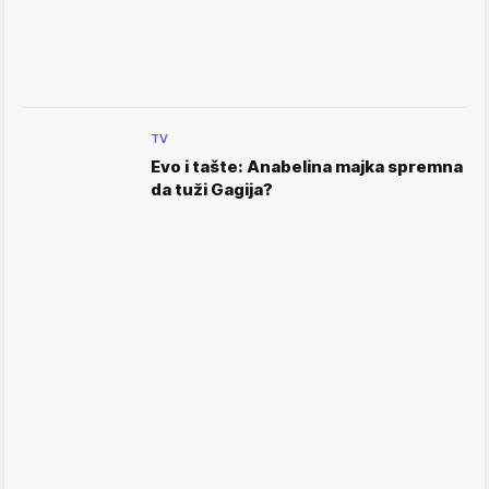
TV
Evo i tašte: Anabelina majka spremna
da tuži Gagija?