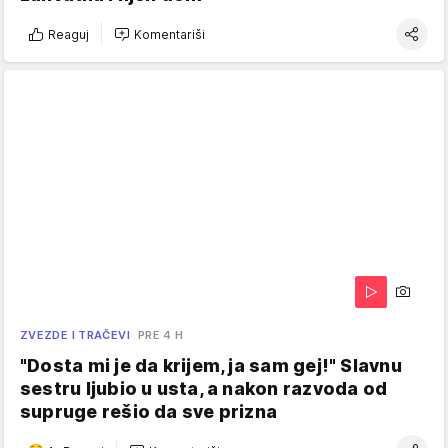
Reaguj
Komentariši
ZVEZDE I TRAČEVI
PRE 4 H
"Dosta mi je da krijem, ja sam gej!" Slavnu
sestru ljubio u usta, a nakon razvoda od
supruge rešio da sve prizna