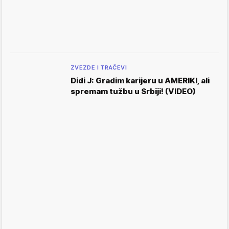
ZVEZDE I TRAČEVI
Didi J: Gradim karijeru u AMERIKI, ali
spremam tužbu u Srbiji! (VIDEO)