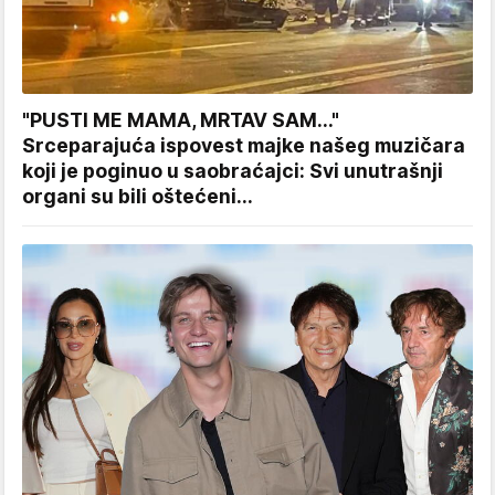
"PUSTI ME MAMA, MRTAV SAM..."
Srceparajuća ispovest majke našeg muzičara
koji je poginuo u saobraćajci: Svi unutrašnji
organi su bili oštećeni...