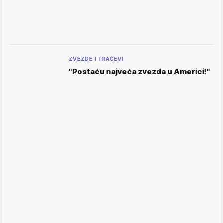
ZVEZDE I TRAČEVI
"Postaću najveća zvezda u Americi!"