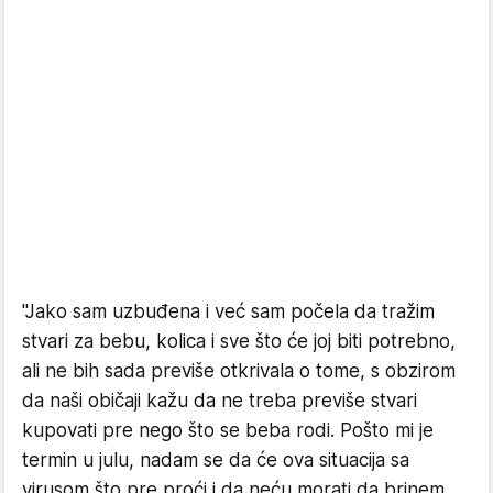
"Jako sam uzbuđena i već sam počela da tražim
stvari za bebu, kolica i sve što će joj biti potrebno,
ali ne bih sada previše otkrivala o tome, s obzirom
da naši običaji kažu da ne treba previše stvari
kupovati pre nego što se beba rodi. Pošto mi je
termin u julu, nadam se da će ova situacija sa
virusom što pre proći i da neću morati da brinem