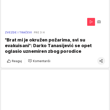
ZVEZDE I TRAČEVI
PRE 3 H
"Brat mi je okružen požarima, svi su
evakuisani": Darko Tanasijević se opet
oglasio uznemiren zbog porodice
Reaguj
Komentariši