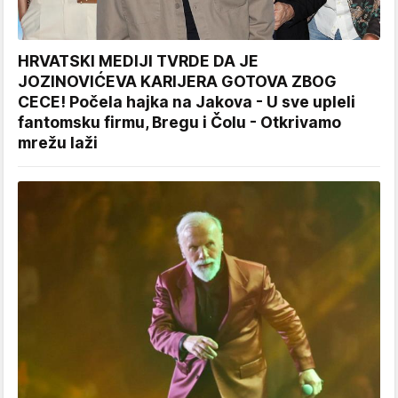
HRVATSKI MEDIJI TVRDE DA JE
JOZINOVIĆEVA KARIJERA GOTOVA ZBOG
CECE! Počela hajka na Jakova - U sve upleli
fantomsku firmu, Bregu i Čolu - Otkrivamo
mrežu laži