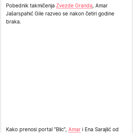
Pobednik takmičenja
Zvezde Granda
, Amar
Jašarspahić Gile razveo se nakon četiri godine
braka.
Kako prenosi portal "Blic",
Amar
i Ena Sarajlić od