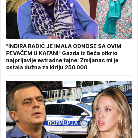
"INDIRA RADIĆ JE IMALA ODNOSE SA OVIM
PEVAČEM U KAFANI" Gazda iz Beča otkrio
najprljavije estradne tajne: Zmijanac mi je
ostala dužna za kiriju 250.000