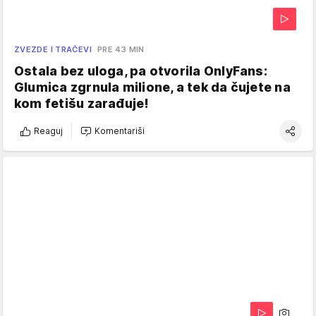
ZVEZDE I TRAČEVI
PRE 43 MIN
Ostala bez uloga, pa otvorila OnlyFans:
Glumica zgrnula milione, a tek da čujete na
kom fetišu zarađuje!
Reaguj
Komentariši