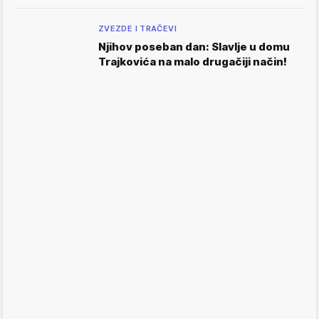
ZVEZDE I TRAČEVI
Njihov poseban dan: Slavlje u domu
Trajkovića na malo drugačiji način!