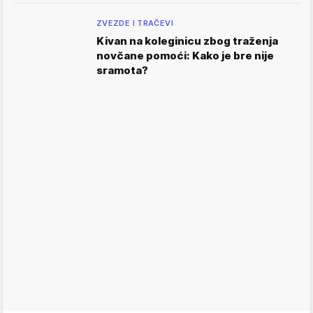
ZVEZDE I TRAČEVI
Kivan na koleginicu zbog traženja
novčane pomoći: Kako je bre nije
sramota?