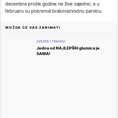
decembra prošle godine ne žive zajedno, a u
februaru su pokrenuli brakorazvodnu parnicu.
MOŽDA ĆE VAS ZANIMATI
ZVEZDE I TRAČEVI
Jedna od NAJLEPŠIH glumica je
SAMA!