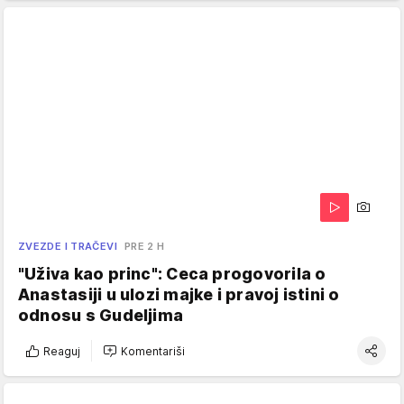
ZVEZDE I TRAČEVI
PRE 2 H
"Uživa kao princ": Ceca progovorila o
Anastasiji u ulozi majke i pravoj istini o
odnosu s Gudeljima
Reaguj
Komentariši