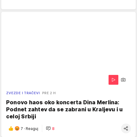
ZVEZDE I TRAČEVI
PRE 2 H
Ponovo haos oko koncerta Dina Merlina:
Podnet zahtev da se zabrani u Kraljevu i u
celoj Srbiji
7
·
Reaguj
8