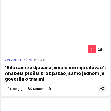
ZVEZDE I TRAČEVI
PRE 3 H
"Bila sam zaključana, umalo me nije silovao":
Anabela prošla kroz pakao, samo jednom je
govorila o traumi
Reaguj
Komentariši