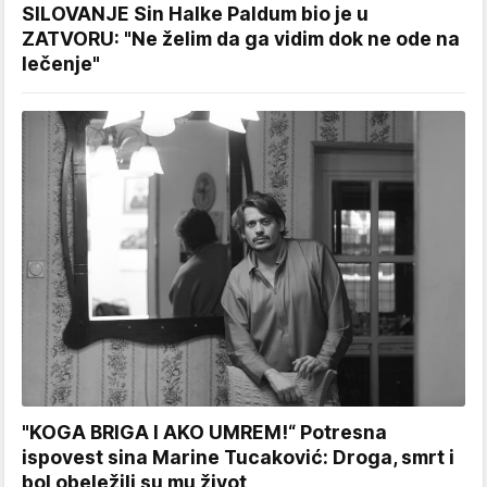
SILOVANJE Sin Halke Paldum bio je u
ZATVORU: "Ne želim da ga vidim dok ne ode na
lečenje"
"KOGA BRIGA I AKO UMREM!“ Potresna
ispovest sina Marine Tucaković: Droga, smrt i
bol obeležili su mu život