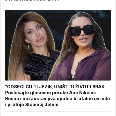
"ODSEĆI ĆU TI JEZIK, UNIŠTITI ŽIVOT I BRAK"
Poslušajte glasovne poruke Ane Nikolić:
Besna i nezaustavljiva uputila brutalne uvrede
i pretnje Slobinoj Jeleni