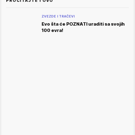
PROČITAJTE I OVO
ZVEZDE I TRAČEVI
Evo šta će POZNATI uraditi sa svojih
100 evra!