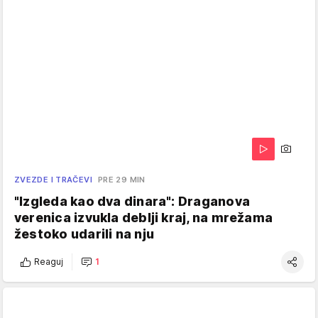
ZVEZDE I TRAČEVI
PRE 29 MIN
"Izgleda kao dva dinara": Draganova
verenica izvukla deblji kraj, na mrežama
žestoko udarili na nju
Reaguj
1