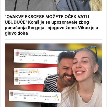
"OVAKVE EKSCESE MOŽETE OČEKIVATI I
UBUDUĆE" Komšije su upozoravale zbog
ponašanja Sergeja i njegove žene: Vikao je u
gluvo doba