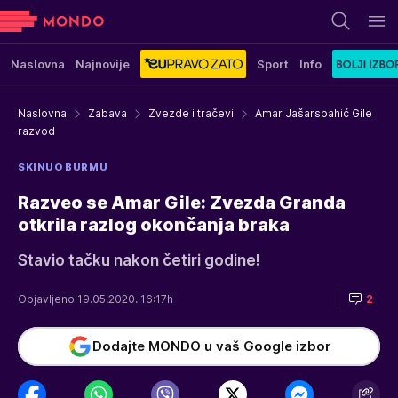
Naslovna
Najnovije
Sport
Info
Naslovna
Zabava
Zvezde i tračevi
Amar Jašarspahić Gile
razvod
SKINUO BURMU
Razveo se Amar Gile: Zvezda Granda
otkrila razlog okončanja braka
Stavio tačku nakon četiri godine!
Objavljeno 19.05.2020. 16:17h
2
Dodajte MONDO u vaš Google izbor