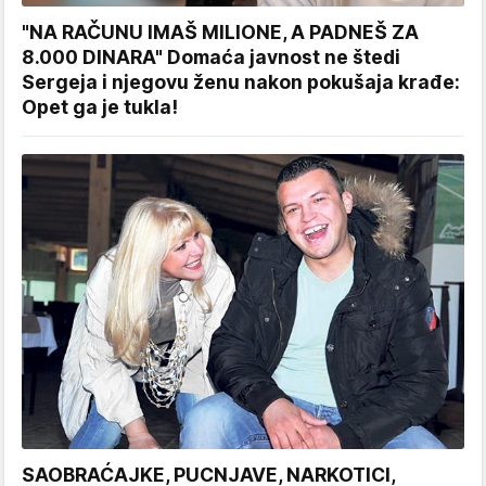
"NA RAČUNU IMAŠ MILIONE, A PADNEŠ ZA
8.000 DINARA" Domaća javnost ne štedi
Sergeja i njegovu ženu nakon pokušaja krađe:
Opet ga je tukla!
SAOBRAĆAJKE, PUCNJAVE, NARKOTICI,