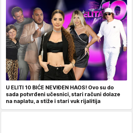
U ELITI 10 BIĆE NEVIĐEN HAOS! Ovo su do
sada potvrđeni učesnici, stari računi dolaze
na naplatu, a stiže i stari vuk rijalitija