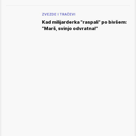
ZVEZDE I TRAČEVI
Kad milijarderka "raspali" po bivšem:
"Marš, svinjo odvratna!"