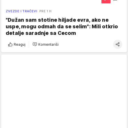
ZVEZDE I TRAČEVI
PRE 1 H
"Dužan sam stotine hiljade evra, ako ne
uspe, mogu odmah da se selim": Mili otkrio
detalje saradnje sa Cecom
Reaguj
Komentariši