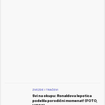
ZVEZDE I TRAČEVI
Svi na okupu: Ronaldova lepotica
podelila porodični momenat! (FOTO,