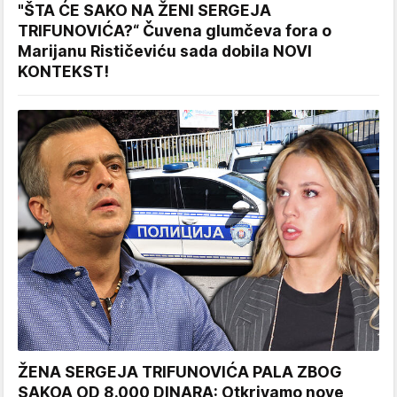
"ŠTA ĆE SAKO NA ŽENI SERGEJA
TRIFUNOVIĆA?“ Čuvena glumčeva fora o
Marijanu Rističeviću sada dobila NOVI
KONTEKST!
ŽENA SERGEJA TRIFUNOVIĆA PALA ZBOG
SAKOA OD 8.000 DINARA: Otkrivamo nove