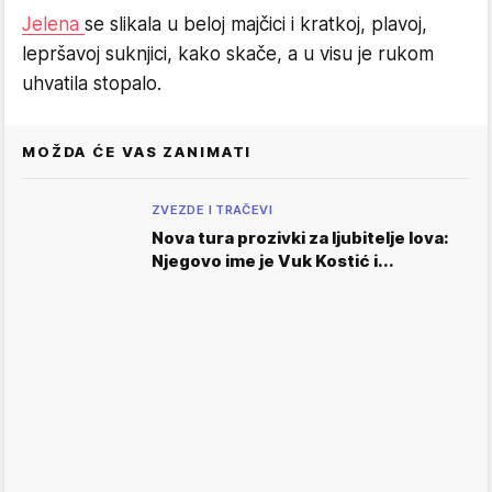
Jelena
se slikala u beloj majčici i kratkoj, plavoj,
lepršavoj suknjici, kako skače, a u visu je rukom
uhvatila stopalo.
MOŽDA ĆE VAS ZANIMATI
ZVEZDE I TRAČEVI
Nova tura prozivki za ljubitelje lova:
Njegovo ime je Vuk Kostić i...