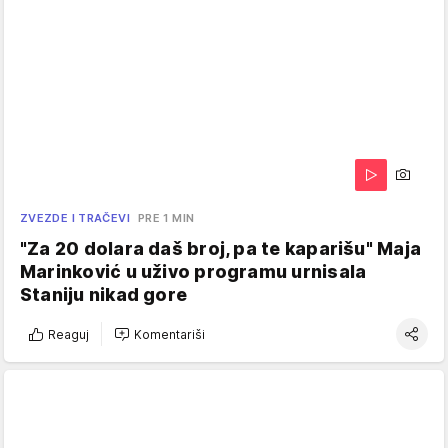
ZVEZDE I TRAČEVI
PRE 1 MIN
"Za 20 dolara daš broj, pa te kaparišu" Maja
Marinković u uživo programu urnisala
Staniju nikad gore
Reaguj
Komentariši