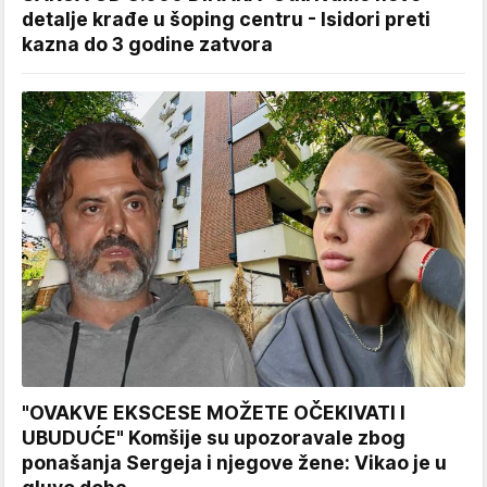
detalje krađe u šoping centru - Isidori preti
kazna do 3 godine zatvora
"OVAKVE EKSCESE MOŽETE OČEKIVATI I
UBUDUĆE" Komšije su upozoravale zbog
ponašanja Sergeja i njegove žene: Vikao je u