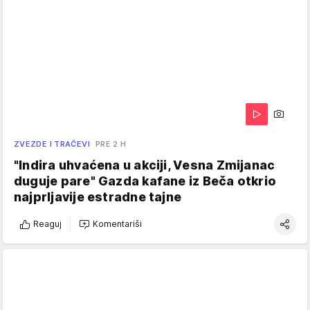
ZVEZDE I TRAČEVI
PRE 2 H
"Indira uhvaćena u akciji, Vesna Zmijanac
duguje pare" Gazda kafane iz Beča otkrio
najprljavije estradne tajne
Reaguj
Komentariši