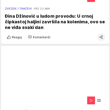
ZVEZDE I TRAČEVI
PRE 22 MIN
Đina Džinović u ludom provodu: U crnoj
čipkastoj haljini završila na kolenima, ovo se
ne viđa svaki dan
Reaguj
Komentariši