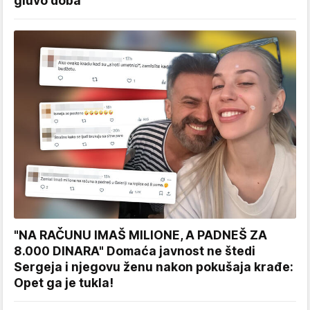
gluvo doba
"NA RAČUNU IMAŠ MILIONE, A PADNEŠ ZA
8.000 DINARA" Domaća javnost ne štedi
Sergeja i njegovu ženu nakon pokušaja krađe:
Opet ga je tukla!