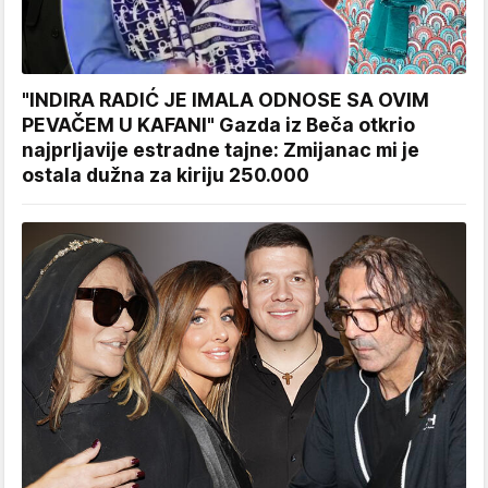
"INDIRA RADIĆ JE IMALA ODNOSE SA OVIM
PEVAČEM U KAFANI" Gazda iz Beča otkrio
najprljavije estradne tajne: Zmijanac mi je
ostala dužna za kiriju 250.000