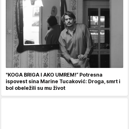
"KOGA BRIGA I AKO UMREM!“ Potresna
ispovest sina Marine Tucaković: Droga, smrt i
bol obeležili su mu život