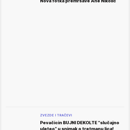
Nova fotka premršave Ane Nikolić
ZVEZDE I TRAČEVI
Pevačicin BUJNI DEKOLTE "slučajno
uleteo" u snimak o tretmanu lica!