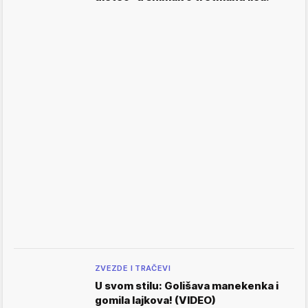
ZVEZDE I TRAČEVI
U svom stilu: Golišava manekenka i
gomila lajkova! (VIDEO)