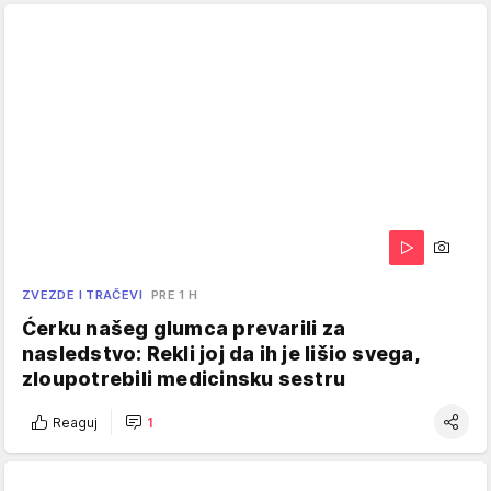
ZVEZDE I TRAČEVI
PRE 1 H
Ćerku našeg glumca prevarili za
nasledstvo: Rekli joj da ih je lišio svega,
zloupotrebili medicinsku sestru
Reaguj
1