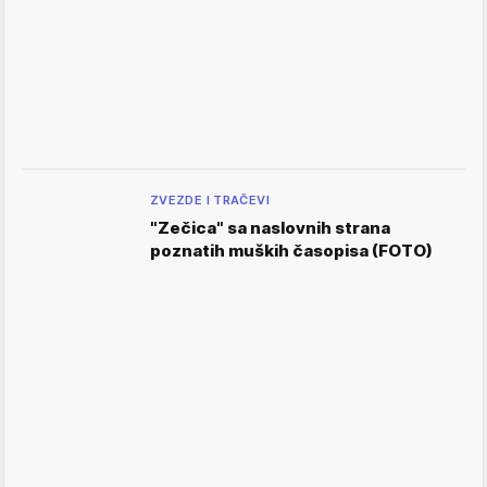
ZVEZDE I TRAČEVI
"Zečica" sa naslovnih strana
poznatih muških časopisa (FOTO)