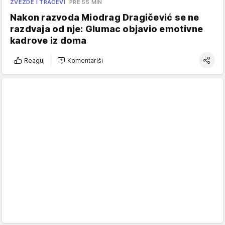
ZVEZDE I TRAČEVI
PRE 55 MIN
Nakon razvoda Miodrag Dragičević se ne
razdvaja od nje: Glumac objavio emotivne
kadrove iz doma
Reaguj
Komentariši