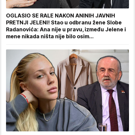
OGLASIO SE RALE NAKON ANINIH JAVNIH
PRETNJI JELENI! Stao u odbranu žene Slobe
Radanovića: Ana nije u pravu, između Jelene i
mene nikada ništa nije bilo osim...