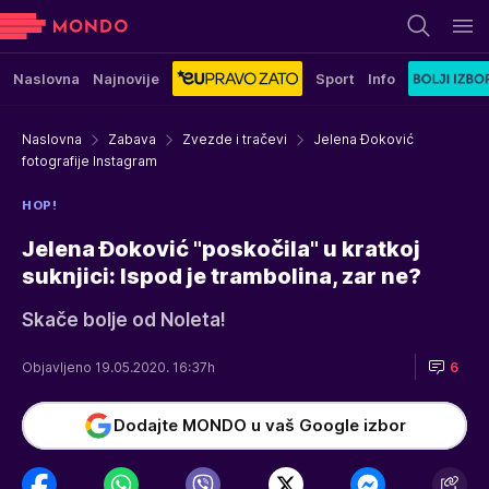
Naslovna
Najnovije
Sport
Info
Naslovna
Zabava
Zvezde i tračevi
Jelena Đoković
fotografije Instagram
HOP!
Jelena Đoković "poskočila" u kratkoj
suknjici: Ispod je trambolina, zar ne?
Skače bolje od Noleta!
Objavljeno 19.05.2020. 16:37h
6
Dodajte MONDO u vaš Google izbor