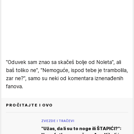
"Oduvek sam znao sa skačeš bolje od Noleta", ali
baš toliko ne", "Nemoguće, ispod tebe je trambolila,
zar ne?", samo su neki od komentara iznenađenih
fanova.
PROČITAJTE I OVO
ZVEZDE I TRAČEVI
"Užas, da li su to noge ili ŠTAPIĆI?":