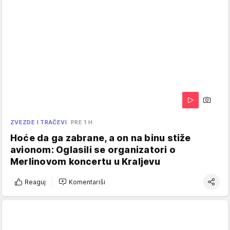
ZVEZDE I TRAČEVI
PRE 1 H
Hoće da ga zabrane, a on na binu stiže
avionom: Oglasili se organizatori o
Merlinovom koncertu u Kraljevu
Reaguj
Komentariši