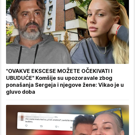
"OVAKVE EKSCESE MOŽETE OČEKIVATI I
UBUDUĆE" Komšije su upozoravale zbog
ponašanja Sergeja i njegove žene: Vikao je u
gluvo doba