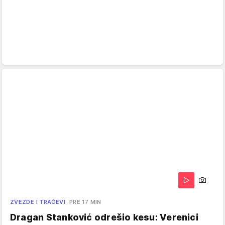
ZVEZDE I TRAČEVI
PRE 17 MIN
Dragan Stanković odrešio kesu: Verenici