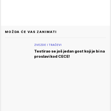
MOŽDA ĆE VAS ZANIMATI
ZVEZDE I TRAČEVI
Testirao se još jedan gost koji je bi na
proslavi kod CECE!