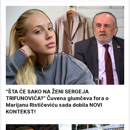
"ŠTA ĆE SAKO NA ŽENI SERGEJA
TRIFUNOVIĆA?“ Čuvena glumčeva fora o
Marijanu Rističeviću sada dobila NOVI
KONTEKST!