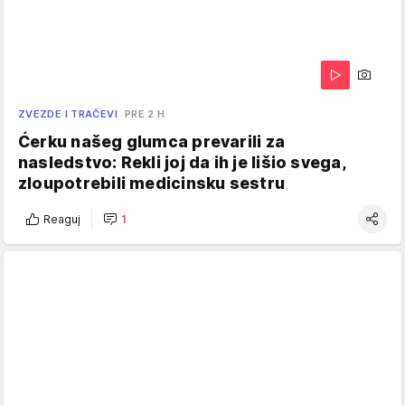
ZVEZDE I TRAČEVI
PRE 2 H
Ćerku našeg glumca prevarili za
nasledstvo: Rekli joj da ih je lišio svega,
zloupotrebili medicinsku sestru
Reaguj
1