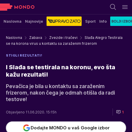
Naslovna
Najnovije
Sport
Info
Naslovna
Zabava
Zvezde i tračevi
Slađa Alegro Testirala
se na korona virus u kontaktu sa zaraženim frizerom
STIGLI REZULTATI!
I Slađa se testirala na koronu, evo šta
kažu rezultati!
Pevačica je bila u kontaktu sa zaraženim
frizerom, nakon čega je odmah otišla da radi
testove!
Objavljeno 11.06.2020. 15:15h
1
Dodajte MONDO u vaš Google izbor