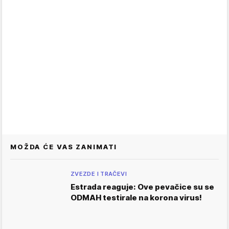
MOŽDA ĆE VAS ZANIMATI
ZVEZDE I TRAČEVI
Estrada reaguje: Ove pevačice su se
ODMAH testirale na korona virus!