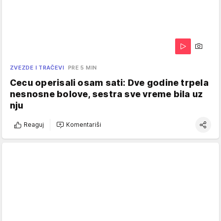
ZVEZDE I TRAČEVI
PRE 5 MIN
Cecu operisali osam sati: Dve godine trpela
nesnosne bolove, sestra sve vreme bila uz
nju
Reaguj
Komentariši