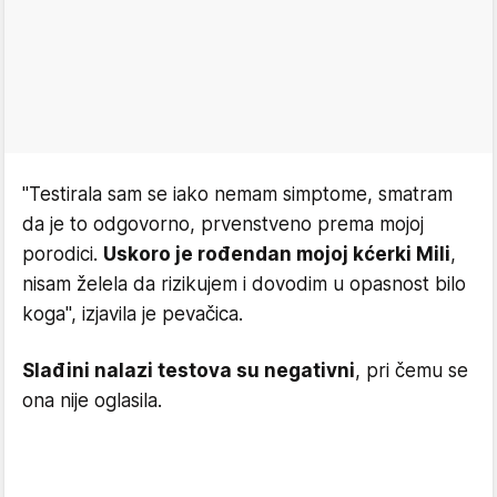
"Testirala sam se iako nemam simptome, smatram
da je to odgovorno, prvenstveno prema mojoj
porodici.
Uskoro je rođendan mojoj kćerki Mili
,
nisam želela da rizikujem i dovodim u opasnost bilo
koga", izjavila je pevačica.
Slađini nalazi testova su negativni
, pri čemu se
ona nije oglasila.