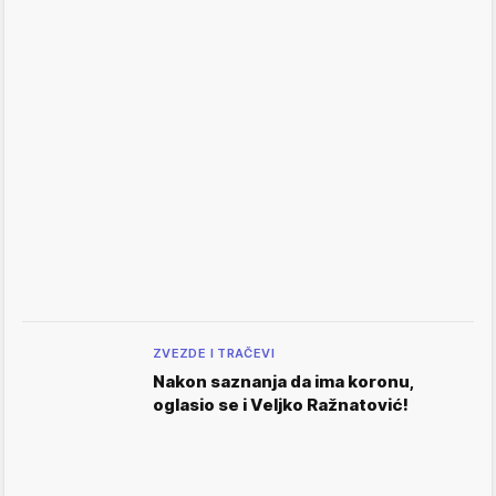
ZVEZDE I TRAČEVI
Nakon saznanja da ima koronu,
oglasio se i Veljko Ražnatović!