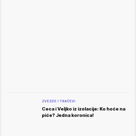
ZVEZDE I TRAČEVI
Ceca i Veljko iz izolacije: Ko hoće na
piće? Jedna koronica!