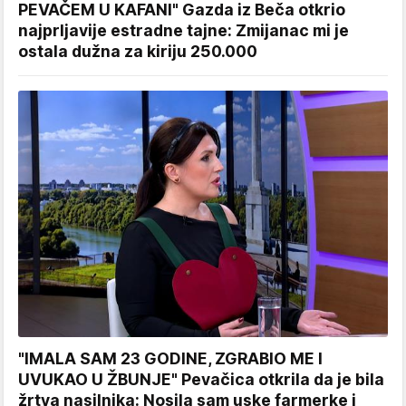
PEVAČEM U KAFANI" Gazda iz Beča otkrio
najprljavije estradne tajne: Zmijanac mi je
ostala dužna za kiriju 250.000
"IMALA SAM 23 GODINE, ZGRABIO ME I
UVUKAO U ŽBUNJE" Pevačica otkrila da je bila
žrtva nasilnika: Nosila sam uske farmerke i