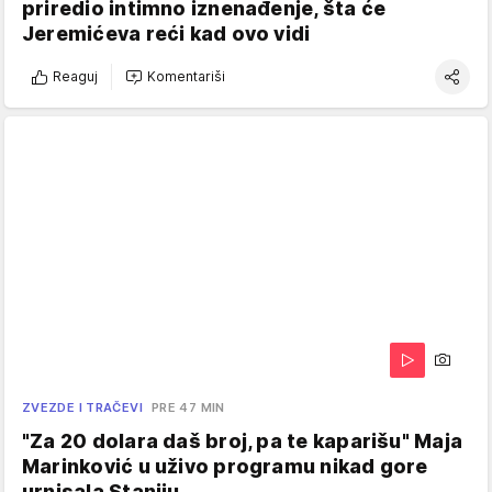
priredio intimno iznenađenje, šta će
Jeremićeva reći kad ovo vidi
Reaguj
Komentariši
ZVEZDE I TRAČEVI
PRE 47 MIN
"Za 20 dolara daš broj, pa te kaparišu" Maja
Marinković u uživo programu nikad gore
urnisala Staniju