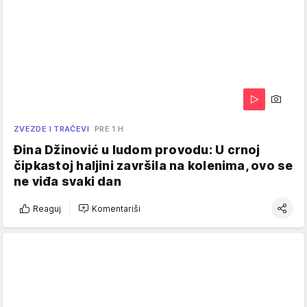
ZVEZDE I TRAČEVI
PRE 1 H
Đina Džinović u ludom provodu: U crnoj
čipkastoj haljini završila na kolenima, ovo se
ne viđa svaki dan
Reaguj
Komentariši