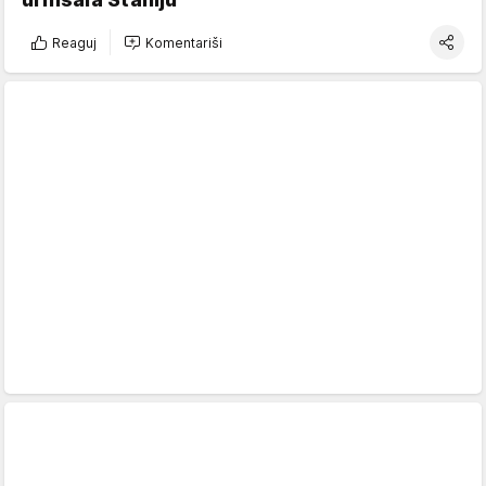
Reaguj
Komentariši