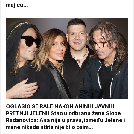
majicu...
OGLASIO SE RALE NAKON ANINIH JAVNIH
PRETNJI JELENI! Stao u odbranu žene Slobe
Radanovića: Ana nije u pravu, između Jelene i
mene nikada ništa nije bilo osim...