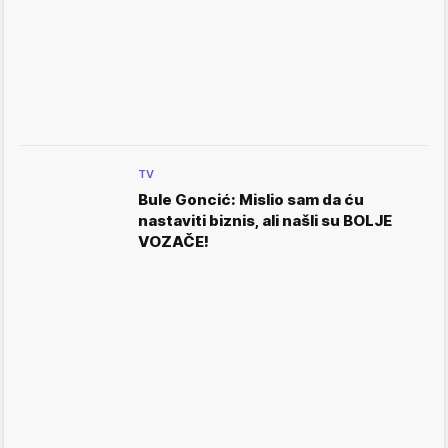
TV
Bule Goncić: Mislio sam da ću
nastaviti biznis, ali našli su BOLJE
VOZAČE!