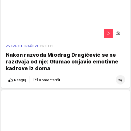
ZVEZDE I TRAČEVI
PRE 1 H
Nakon razvoda Miodrag Dragičević se ne
razdvaja od nje: Glumac objavio emotivne
kadrove iz doma
Reaguj
Komentariši