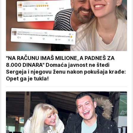
"NA RAČUNU IMAŠ MILIONE, A PADNEŠ ZA
8.000 DINARA" Domaća javnost ne štedi
Sergeja i njegovu ženu nakon pokušaja krađe:
Opet ga je tukla!