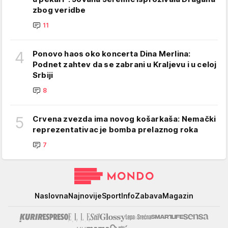
zbog veridbe
11
4
Ponovo haos oko koncerta Dina Merlina:
Podnet zahtev da se zabrani u Kraljevu i u celoj
Srbiji
8
5
Crvena zvezda ima novog košarkaša: Nemački
reprezentativac je bomba prelaznog roka
7
Mondo
Naslovna
Najnovije
Sport
Info
Zabava
Magazin