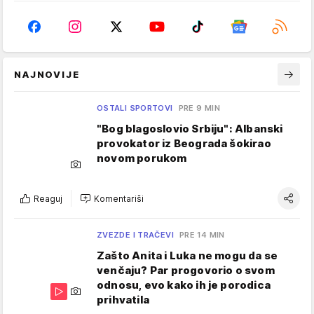
NAJNOVIJE
OSTALI SPORTOVI
PRE 9 MIN
"Bog blagoslovio Srbiju": Albanski
provokator iz Beograda šokirao
novom porukom
Reaguj
Komentariši
ZVEZDE I TRAČEVI
PRE 14 MIN
Zašto Anita i Luka ne mogu da se
venčaju? Par progovorio o svom
odnosu, evo kako ih je porodica
prihvatila