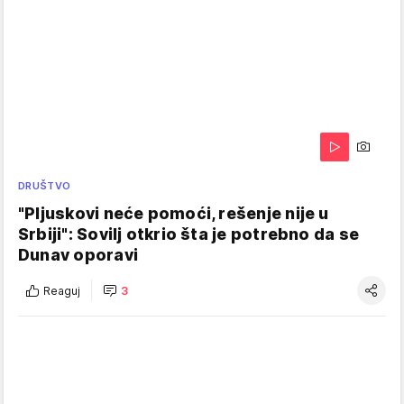
DRUŠTVO
"Pljuskovi neće pomoći, rešenje nije u
Srbiji": Sovilj otkrio šta je potrebno da se
Dunav oporavi
Reaguj
3