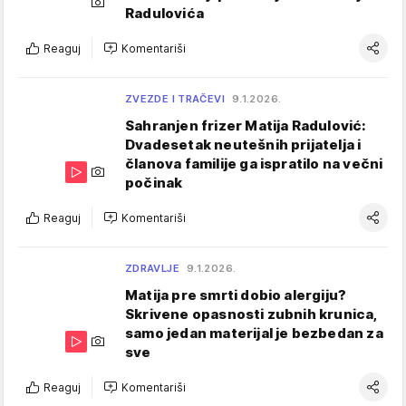
Radulovića
Reaguj
Komentariši
ZVEZDE I TRAČEVI
9.1.2026.
Sahranjen frizer Matija Radulović:
Dvadesetak neutešnih prijatelja i
članova familije ga ispratilo na večni
počinak
Reaguj
Komentariši
ZDRAVLJE
9.1.2026.
Matija pre smrti dobio alergiju?
Skrivene opasnosti zubnih krunica,
samo jedan materijal je bezbedan za
sve
Reaguj
Komentariši