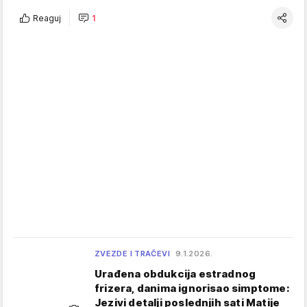
Reaguj
1
ZVEZDE I TRAČEVI
9.1.2026.
Urađena obdukcija estradnog
frizera, danima ignorisao simptome:
Jezivi detalji poslednjih sati Matije