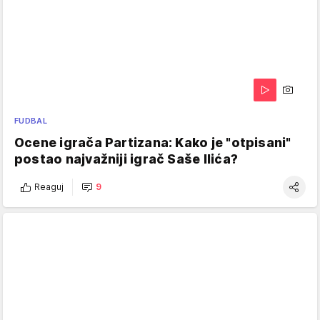
FUDBAL
Ocene igrača Partizana: Kako je "otpisani"
postao najvažniji igrač Saše Ilića?
Reaguj
9