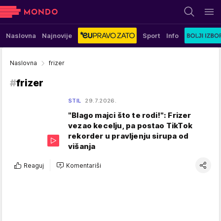
Naslovna
Najnovije
Sport
Info
Naslovna
frizer
#
frizer
STIL
29.7.2026.
"Blago majci što te rodi!": Frizer
vezao kecelju, pa postao TikTok
rekorder u pravljenju sirupa od
višanja
Reaguj
Komentariši