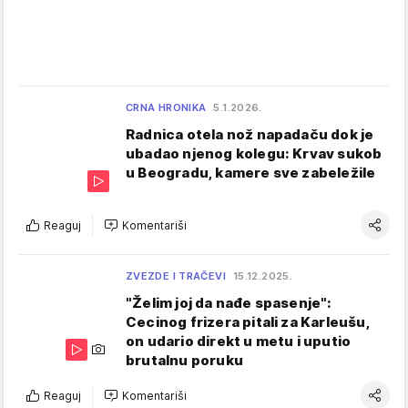
CRNA HRONIKA
5.1.2026.
Radnica otela nož napadaču dok je
ubadao njenog kolegu: Krvav sukob
u Beogradu, kamere sve zabeležile
Reaguj
Komentariši
ZVEZDE I TRAČEVI
15.12.2025.
"Želim joj da nađe spasenje":
Cecinog frizera pitali za Karleušu,
on udario direkt u metu i uputio
brutalnu poruku
Reaguj
Komentariši