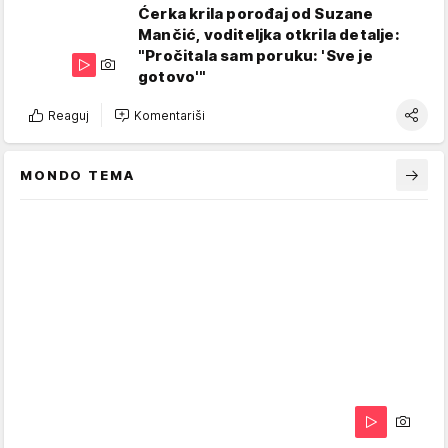
Ćerka krila porođaj od Suzane
Mančić, voditeljka otkrila detalje:
"Pročitala sam poruku: 'Sve je
gotovo'"
Reaguj
Komentariši
MONDO TEMA