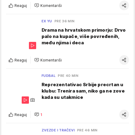
Reaguj
Komentariši
EX YU
PRE 36 MIN
Drama na hrvatskom primorju: Drvo
palo na kupače, više povređenih,
među njima i deca
Reaguj
Komentariši
FUDBAL
PRE 40 MIN
Reprezentativac Srbije precrtan u
klubu: Trenira sam, niko ga ne zove
kada su utakmice
Reaguj
1
ZVEZDE I TRAČEVI
PRE 46 MIN