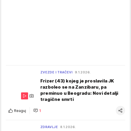
ZVEZDE I TRAČEVI
9.1.2026.
Frizer (43) kojeg je proslavila JK
razboleo se na Zanzibaru, pa
preminuo u Beogradu: Novi detalji
tragične smrti
Reaguj
1
ZDRAVLJE
8.1.2026.