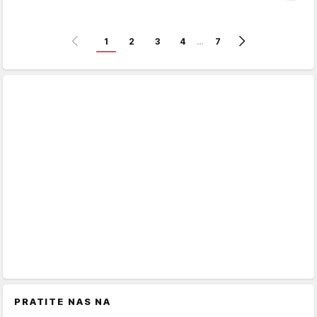
1
2
3
4
…
7
PRATITE NAS NA