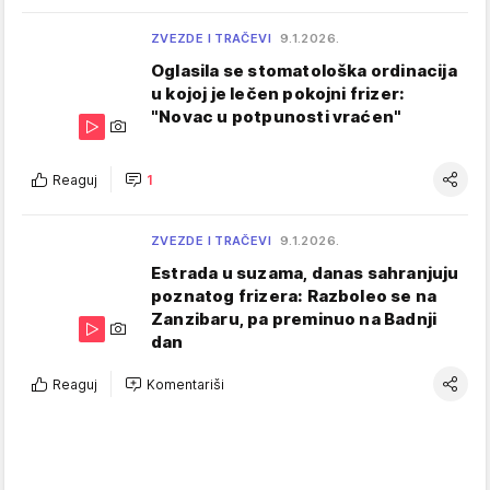
ZVEZDE I TRAČEVI
9.1.2026.
Oglasila se stomatološka ordinacija
u kojoj je lečen pokojni frizer:
"Novac u potpunosti vraćen"
Reaguj
1
ZVEZDE I TRAČEVI
9.1.2026.
Estrada u suzama, danas sahranjuju
poznatog frizera: Razboleo se na
Zanzibaru, pa preminuo na Badnji
dan
Reaguj
Komentariši