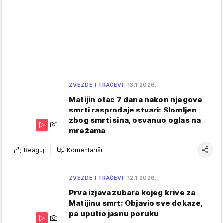
ZVEZDE I TRAČEVI
13.1.2026.
Matijin otac 7 dana nakon njegove
smrti rasprodaje stvari: Slomljen
zbog smrti sina, osvanuo oglas na
mrežama
Reaguj
Komentariši
ZVEZDE I TRAČEVI
12.1.2026.
Prva izjava zubara kojeg krive za
Matijinu smrt: Objavio sve dokaze,
pa uputio jasnu poruku