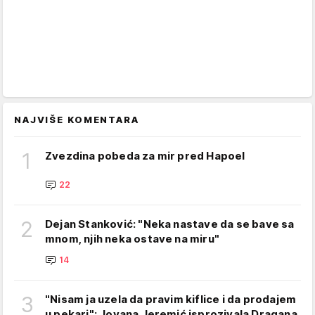
NAJVIŠE KOMENTARA
1
Zvezdina pobeda za mir pred Hapoel
22
2
Dejan Stanković: "Neka nastave da se bave sa
mnom, njih neka ostave na miru"
14
3
"Nisam ja uzela da pravim kiflice i da prodajem
u pekari": Jovana Jeremić isprozivala Dragana