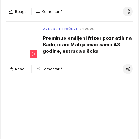
Reaguj
Komentariši
ZVEZDE I TRAČEVI
7.1.2026.
Preminuo omiljeni frizer poznatih na
Badnji dan: Matija imao samo 43
godine, estrada u šoku
Reaguj
Komentariši