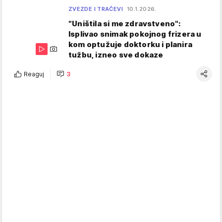
ZVEZDE I TRAČEVI
10.1.2026.
"Uništila si me zdravstveno":
Isplivao snimak pokojnog frizera u
kom optužuje doktorku i planira
tužbu, izneo sve dokaze
Reaguj
3