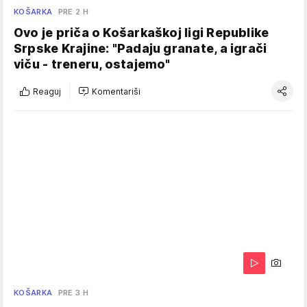
KOŠARKA
PRE 2 H
Ovo je priča o Košarkaškoj ligi Republike
Srpske Krajine: "Padaju granate, a igrači
viču - treneru, ostajemo"
Reaguj
Komentariši
KOŠARKA
PRE 3 H