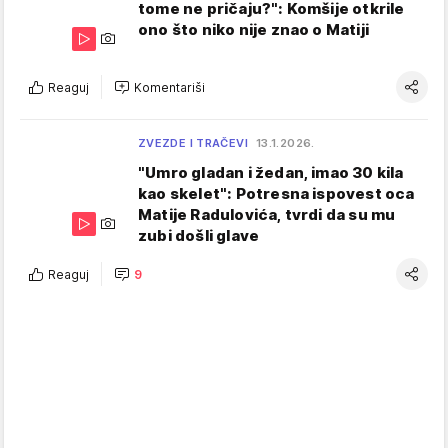
tome ne pričaju?": Komšije otkrile
ono što niko nije znao o Matiji
Reaguj
Komentariši
ZVEZDE I TRAČEVI
13.1.2026.
"Umro gladan i žedan, imao 30 kila
kao skelet": Potresna ispovest oca
Matije Radulovića, tvrdi da su mu
zubi došli glave
Reaguj
9