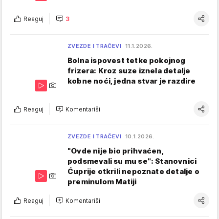
Reaguj
3
ZVEZDE I TRAČEVI
11.1.2026.
Bolna ispovest tetke pokojnog
frizera: Kroz suze iznela detalje
kobne noći, jedna stvar je razdire
Reaguj
Komentariši
ZVEZDE I TRAČEVI
10.1.2026.
"Ovde nije bio prihvaćen,
podsmevali su mu se": Stanovnici
Ćuprije otkrili nepoznate detalje o
preminulom Matiji
Reaguj
Komentariši