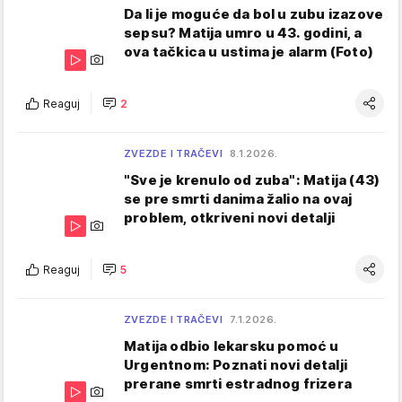
Da li je moguće da bol u zubu izazove
sepsu? Matija umro u 43. godini, a
ova tačkica u ustima je alarm (Foto)
Reaguj
2
ZVEZDE I TRAČEVI
8.1.2026.
"Sve je krenulo od zuba": Matija (43)
se pre smrti danima žalio na ovaj
problem, otkriveni novi detalji
Reaguj
5
ZVEZDE I TRAČEVI
7.1.2026.
Matija odbio lekarsku pomoć u
Urgentnom: Poznati novi detalji
prerane smrti estradnog frizera