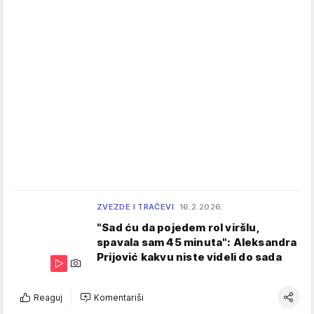
ZVEZDE I TRAČEVI
16.2.2026.
"Sad ću da pojedem rol viršlu,
spavala sam 45 minuta": Aleksandra
Prijović kakvu niste videli do sada
Reaguj
Komentariši