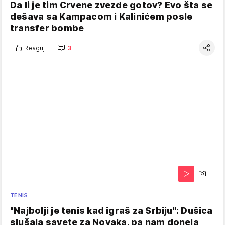
Da li je tim Crvene zvezde gotov? Evo šta se
dešava sa Kampacom i Kalinićem posle
transfer bombe
Reaguj
3
TENIS
"Najbolji je tenis kad igraš za Srbiju": Dušica
slušala savete za Novaka, pa nam donela