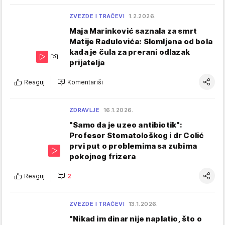
ZVEZDE I TRAČEVI
1.2.2026.
Maja Marinković saznala za smrt
Matije Radulovića: Slomljena od bola
kada je čula za prerani odlazak
prijatelja
Reaguj
Komentariši
ZDRAVLJE
16.1.2026.
"Samo da je uzeo antibiotik":
Profesor Stomatološkog i dr Colić
prvi put o problemima sa zubima
pokojnog frizera
Reaguj
2
ZVEZDE I TRAČEVI
13.1.2026.
"Nikad im dinar nije naplatio, što o