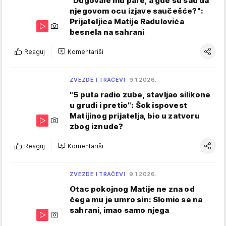
"Dugovale mu pare, a gde su sad da
njegovom ocu izjave saučešće?":
Prijateljica Matije Radulovića
besnela na sahrani
Reaguj
Komentariši
ZVEZDE I TRAČEVI
9.1.2026.
"5 puta radio zube, stavljao silikone
u grudi i pretio": Šok ispovest
Matijinog prijatelja, bio u zatvoru
zbog iznude?
Reaguj
Komentariši
ZVEZDE I TRAČEVI
9.1.2026.
Otac pokojnog Matije ne zna od
čega mu je umro sin: Slomio se na
sahrani, imao samo njega