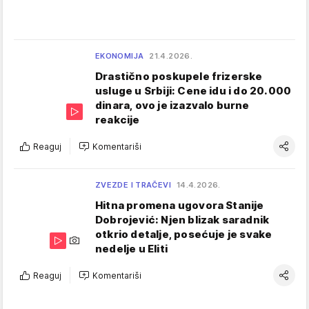
EKONOMIJA
21.4.2026.
Drastično poskupele frizerske
usluge u Srbiji: Cene idu i do 20.000
dinara, ovo je izazvalo burne
reakcije
Reaguj
Komentariši
ZVEZDE I TRAČEVI
14.4.2026.
Hitna promena ugovora Stanije
Dobrojević: Njen blizak saradnik
otkrio detalje, posećuje je svake
nedelje u Eliti
Reaguj
Komentariši