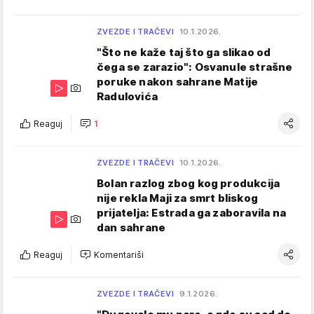
ZVEZDE I TRAČEVI
10.1.2026.
"Što ne kaže taj što ga slikao od
čega se zarazio": Osvanule strašne
poruke nakon sahrane Matije
Radulovića
Reaguj
1
ZVEZDE I TRAČEVI
10.1.2026.
Bolan razlog zbog kog produkcija
nije rekla Maji za smrt bliskog
prijatelja: Estrada ga zaboravila na
dan sahrane
Reaguj
Komentariši
ZVEZDE I TRAČEVI
9.1.2026.