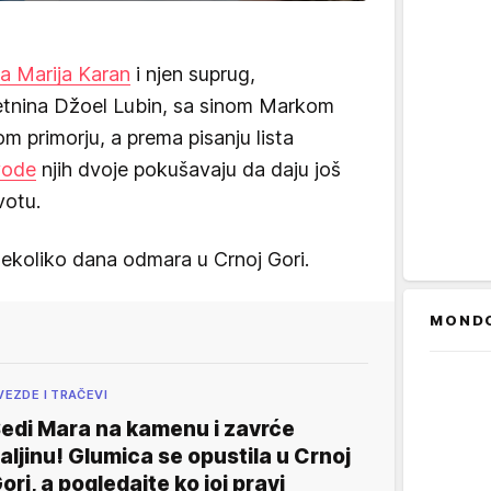
a Marija Karan
i njen suprug,
etnina Džoel Lubin, sa sinom Markom
 primorju, a prema pisanju lista
vode
njih dvoje pokušavaju da daju još
votu.
ekoliko dana odmara u Crnoj Gori.
MOND
VEZDE I TRAČEVI
edi Mara na kamenu i zavrće
aljinu! Glumica se opustila u Crnoj
ori, a pogledajte ko joj pravi