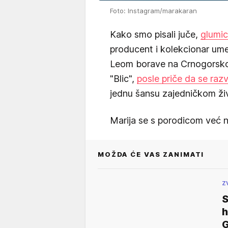
Foto: Instagram/marakaran
Kako smo pisali juče,
glumic
producent i kolekcionar um
Leom borave na Crnogorskom
"Blic",
posle priče da se raz
jednu šansu zajedničkom ži
Marija se s porodicom već n
MOŽDA ĆE VAS ZANIMATI
Z
S
h
G