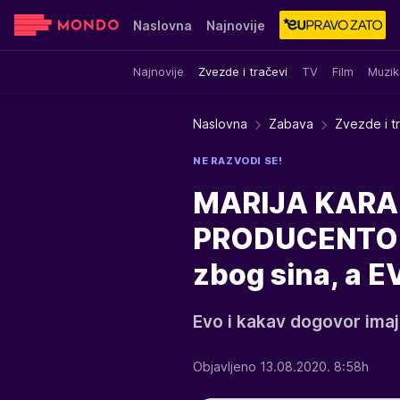
Naslovna
Najnovije
Najnovije
Zvezde i tračevi
TV
Film
Muzik
Sensa
Stvar ukusa
Yumama
Naslovna
Zabava
Zvezde i t
NE RAZVODI SE!
MARIJA KARA
PRODUCENTOM:
zbog sina, a E
Evo i kakav dogovor imaj
Objavljeno 13.08.2020. 8:58h