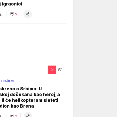
j igraonici
uj
5
 TRAČEVI
skreno o Srbima: U
koj dočekana kao heroj, a
 li će helikopterom sleteti
dion kao Brena
uj
2