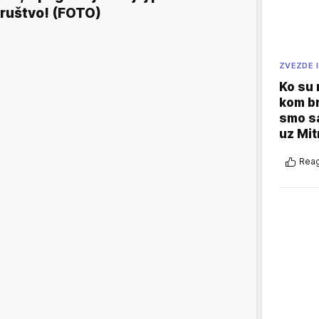
ruštvo! (FOTO)
ZVEZDE I
Ko su
kom br
smo sa
uz Mit
Reag