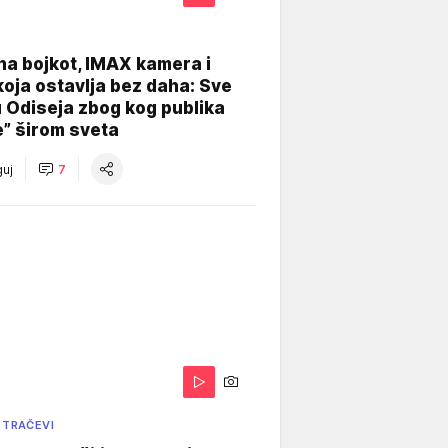
na bojkot, IMAX kamera i
koja ostavlja bez daha: Sve
u Odiseja zbog kog publika
e” širom sveta
uj
7
 TRAČEVI