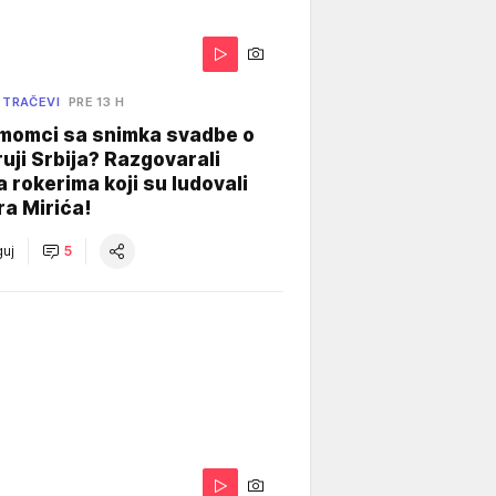
 TRAČEVI
PRE 13 H
 momci sa snimka svadbe o
uji Srbija? Razgovarali
 rokerima koji su ludovali
ra Mirića!
uj
5