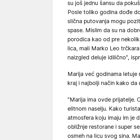
su još jednu šansu da poku
Posle toliko godina dođe d
slična putovanja mogu pozit
spase. Mislim da su na do
porodica kao od pre nekolik
lica, mali Marko Leo trčkara 
naizgled deluje idilično", isp
Marija već godinama letuje 
kraj i najbolji način kako da 
"Marija ima ovde prijatelje.
elitnom naselju. Kako turis
atmosfera koju imaju im je d
obližnje restorane i super 
osmeh na licu svog sina. Mar