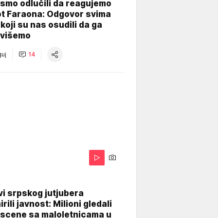
smo odlučili da reagujemo
ot Faraona: Odgovor svima
koji su nas osudili da ga
višemo
uj
14
i srpskog jutjubera
rili javnost: Milioni gledali
 scene sa maloletnicama u