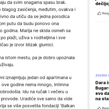
šaju da svim snagama spasu brak.
dečijo
o blagog zasićenja, međutim, ovakva i
Reag
ivno da utiču da se jedna porodica
brom putu da budu ponovo ona
o godina. Marija ne skida osmeh sa
po plaži, uživa s roditeljima i sve
ričao je izvor blizak glumici.
na istom mestu, pa je dobro upoznala
uživaju.
ZVEZDE I
 Oni iznajmljuju jedan od apartmana u
Dara i
ta ove godine nema mnogo, intimna
Bugars
obrodošla. Idu na ručak i večeru u
evo da
se provode. Uradiće sve samo da vide
na sta
ija se više posvetila fondaciji 'Balkan
Reag