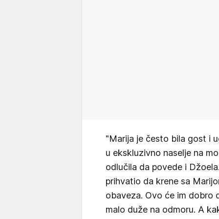
"Marija je često bila gost 
u ekskluzivno naselje na mo
odlučila da povede i Džoela
prihvatio da krene sa Marijo
obaveza. Ovo će im dobro do
malo duže na odmoru. A kako