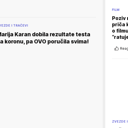
FILM
Poziv 
priča 
VEZDE I TRAČEVI
o film
arija Karan dobila rezultate testa
“ratuj
a koronu, pa OVO poručila svima!
Reag
ZVEZDE I