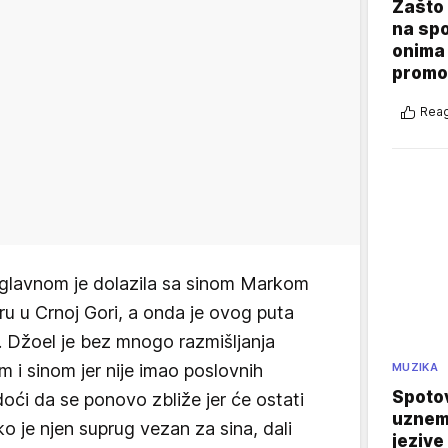
Zašto 
na sp
onima 
promo
Reag
i uglavnom je dolazila sa sinom Markom
ru u Crnoj Gori, a onda je ovog puta
. Džoel je bez mnogo razmišljanja
m i sinom jer nije imao poslovnih
MUZIKA
Spotov
ći da se ponovo zbliže jer će ostati
uznemi
 je njen suprug vezan za sina, dali
jezive