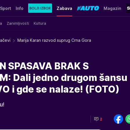
Sport
Info
Zabava
Magazin
a
Zanimljivosti
Kultura
račevi
Marija Karan razvod suprug Crna Gora
N SPASAVA BRAK S
 Dali jedno drugom šansu
VO i gde se nalaze! (FOTO)
u!
2