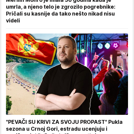
umrla, a njeno telo je zgrozilo pogrebnike:
Pričali su kasnije da tako nešto nikad nisu
videli
"PEVAČI SU KRIVI ZA SVOJU PROPAST" Pukla
sezona u Crnoj Gori, estradu ucenjuju i