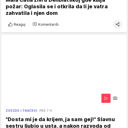
požar: Oglasila se i otkrila da li je vatra
zahvatila i njen dom
Reaguj
Komentariši
ZVEZDE I TRAČEVI
PRE 7 H
"Dosta mi je da krijem, ja sam gej!" Slavnu
sestru ljubio u usta, a nakon razvoda od