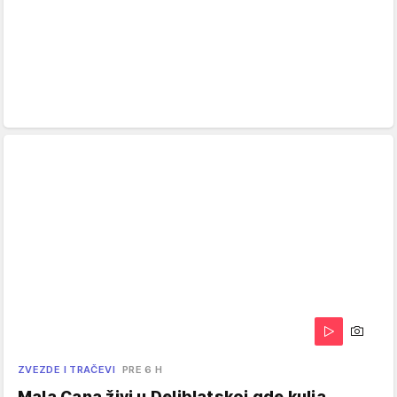
ZVEZDE I TRAČEVI
PRE 6 H
Mala Cana živi u Deliblatskoj gde kulja