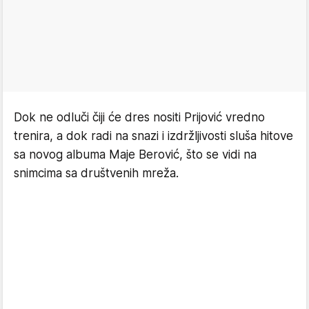
Dok ne odluči čiji će dres nositi Prijović vredno
trenira, a dok radi na snazi i izdržljivosti sluša hitove
sa novog albuma Maje Berović, što se vidi na
snimcima sa društvenih mreža.