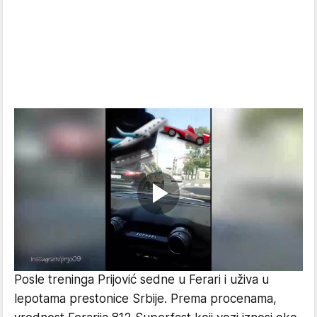
Posle treninga Prijović sedne u Ferari i uživa u
lepotama prestonice Srbije. Prema procenama,