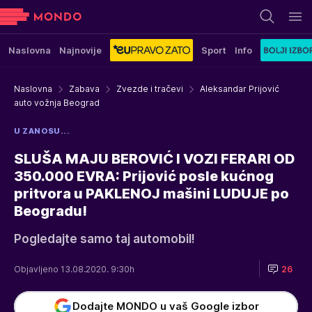
Naslovna
Najnovije
Sport
Info
Naslovna
Zabava
Zvezde i tračevi
Aleksandar Prijović
auto vožnja Beograd
U ZANOSU...
SLUŠA MAJU BEROVIĆ I VOZI FERARI OD
350.000 EVRA: Prijović posle kućnog
pritvora u PAKLENOJ mašini LUDUJE po
Beogradu!
Pogledajte samo taj automobil!
Objavljeno 13.08.2020. 9:30h
26
Dodajte MONDO u vaš Google izbor