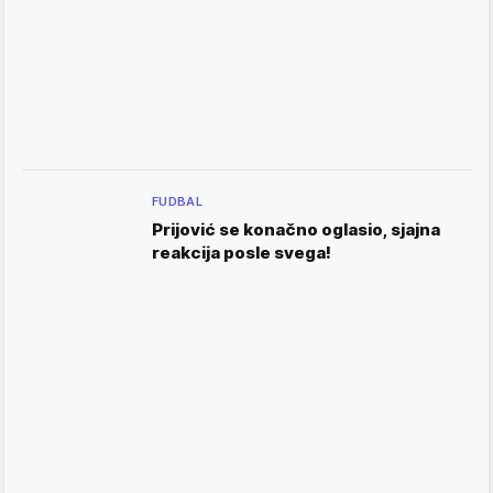
FUDBAL
Prijović se konačno oglasio, sjajna
reakcija posle svega!