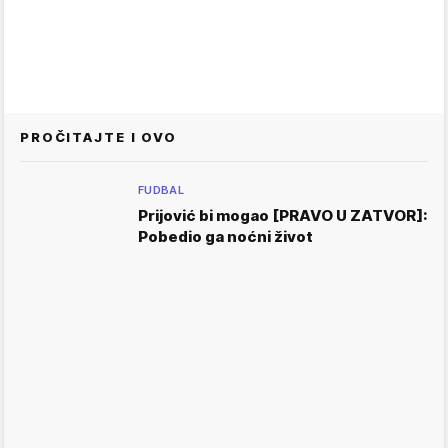
PROČITAJTE I OVO
FUDBAL
Prijović bi mogao [PRAVO U ZATVOR]:
Pobedio ga noćni život