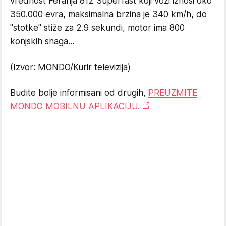
vrednost Ferarija 812 Superfast koji vozi iznosi oko
350.000 evra, maksimalna brzina je 340 km/h, do
"stotke" stiže za 2.9 sekundi, motor ima 800
konjskih snaga...
(Izvor: MONDO/Kurir televizija)
Budite bolje informisani od drugih,
PREUZMITE
MONDO MOBILNU APLIKACIJU.