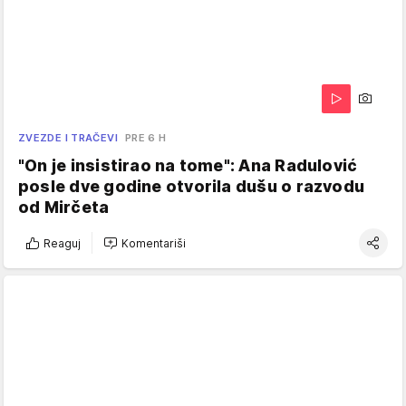
ZVEZDE I TRAČEVI
PRE 6 H
"On je insistirao na tome": Ana Radulović
posle dve godine otvorila dušu o razvodu
od Mirčeta
Reaguj
Komentariši