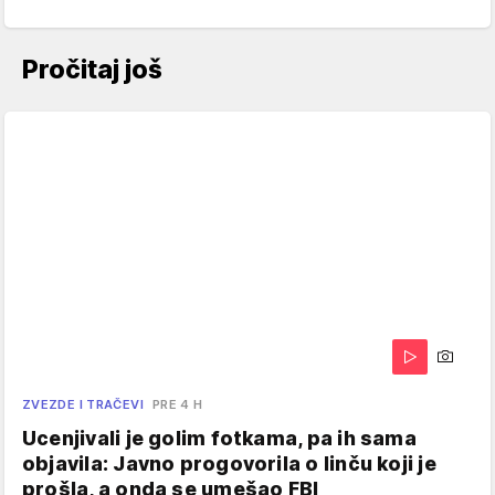
Pročitaj još
ZVEZDE I TRAČEVI
PRE 4 H
Ucenjivali je golim fotkama, pa ih sama
objavila: Javno progovorila o linču koji je
prošla, a onda se umešao FBI