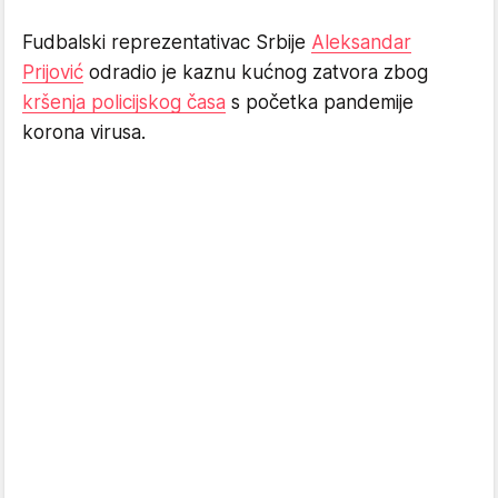
Fudbalski reprezentativac Srbije
Aleksandar
Prijović
odradio je kaznu kućnog zatvora zbog
kršenja policijskog časa
s početka pandemije
korona virusa.