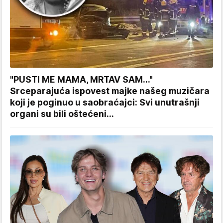
"PUSTI ME MAMA, MRTAV SAM..."
Srceparajuća ispovest majke našeg muzičara
koji je poginuo u saobraćajci: Svi unutrašnji
organi su bili oštećeni...