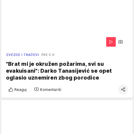
ZVEZDE I TRAČEVI
PRE 5 H
"Brat mi je okružen požarima, svi su
evakuisani": Darko Tanasijević se opet
oglasio uznemiren zbog porodice
Reaguj
Komentariši