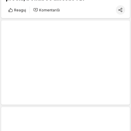
Reaguj
Komentariši