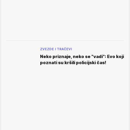
ZVEZDE I TRAČEVI
Neko priznaje, neko se "vadi": Evo koji
poznati su kršili policijski čas!