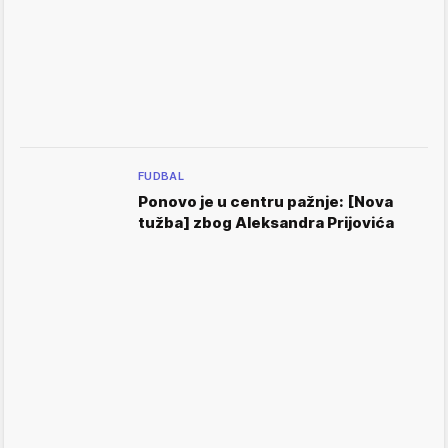
FUDBAL
Ponovo je u centru pažnje: [Nova
tužba] zbog Aleksandra Prijovića