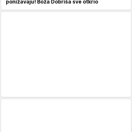
ponižavaju! Boža Dobriša sve otkrio