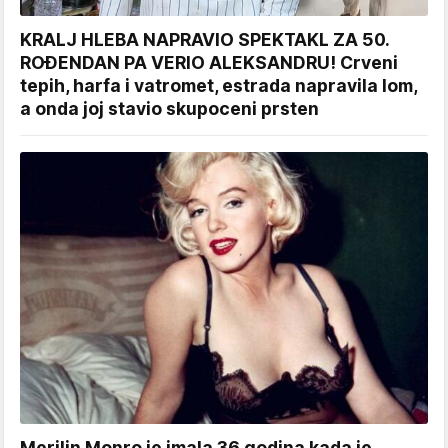
KRALJ HLEBA NAPRAVIO SPEKTAKL ZA 50.
ROĐENDAN PA VERIO ALEKSANDRU! Crveni
tepih, harfa i vatromet, estrada napravila lom,
a onda joj stavio skupoceni prsten
Merilin Monro je imala 36 godina kada je