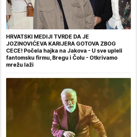
HRVATSKI MEDIJI TVRDE DA JE
JOZINOVIĆEVA KARIJERA GOTOVA ZBOG
CECE! Počela hajka na Jakova - U sve upleli
fantomsku firmu, Bregu i Čolu - Otkrivamo
mrežu laži