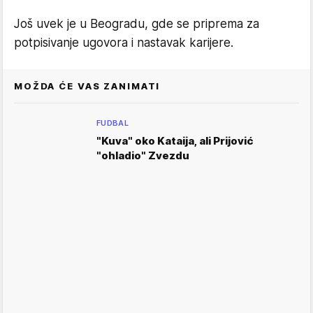
Još uvek je u Beogradu, gde se priprema za
potpisivanje ugovora i nastavak karijere.
MOŽDA ĆE VAS ZANIMATI
FUDBAL
"Kuva" oko Kataija, ali Prijović
"ohladio" Zvezdu