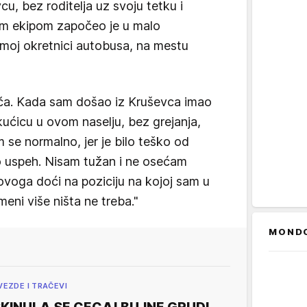
u, bez roditelja uz svoju tetku i
šom ekipom započeo je u malo
amoj okretnici autobusa, na mestu
iča. Kada sam došao iz Kruševca imao
ućicu u ovom naselju, bez grejanja,
 se normalno, jer je bilo teško od
o uspeh. Nisam tužan i ne osećam
 ovoga doći na poziciju na kojoj sam u
meni više ništa ne treba."
MOND
VEZDE I TRAČEVI