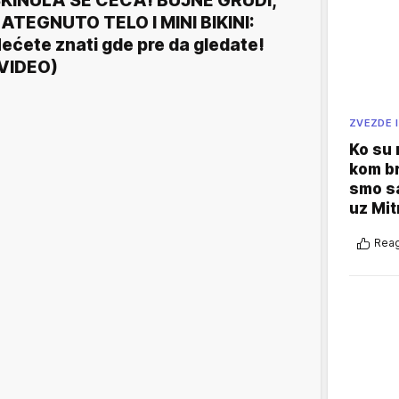
KINULA SE CECA! BUJNE GRUDI,
ATEGNUTO TELO I MINI BIKINI:
ećete znati gde pre da gledate!
VIDEO)
ZVEZDE I
Ko su
kom br
smo sa
uz Mit
Reag