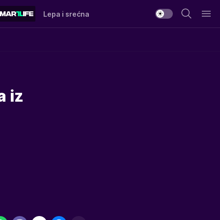
Lepa i srećna
 iz