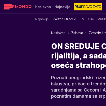
Naslovna
Najnovije
Najnovije
Zvezde i tračevi
TV
Film
Muzik
Sensa
Stvar ukusa
Yumama
Naslovna
Zabava
Zvezde i t
ON SREĐUJE CE
rijalitija, a sa
oseća strahop
Poznati beogradski frizer
iskustva, pričao o trendo
saradnjama sa Cecom i A
poznatim damama sa srps