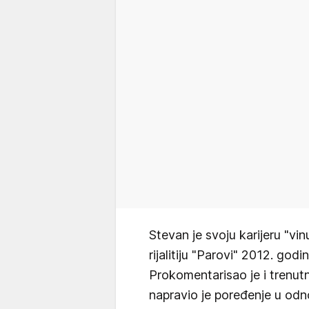
Stevan je svoju karijeru "v
rijalitiju "Parovi" 2012. go
Prokomentarisao je i trenutno
napravio je poređenje u odn