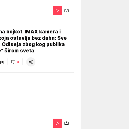
na bojkot, IMAX kamera i
koja ostavlja bez daha: Sve
u Odiseja zbog kog publika
e” širom sveta
uj
8