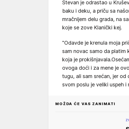
Stevan je odrastao u Kruševc
baku i deku, a priču sa na
mračnijem delu grada, na s
koje se zove Klanički kej.
"Odavde je krenula moja pr
sam novac samo da platim k
koja je prokišnjavala.Osećam
ovoga doći i za mene je ov
tugu, ali sam srećan, jer od
svom poslu je veliki uspeh i 
MOŽDA ĆE VAS ZANIMATI
Z