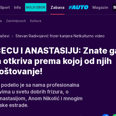
Sport
Info
Zabava
Magazin
a
Zanimljivosti
Kultura
račevi
Stevan Radivojević frizer karijera Netkulturno video
CU I ANASTASIJU: Znate ga
da otkriva prema kojoj od njih
oštovanje!
 podelio je sa nama profesionalna
vima u svetu dobrih frizura, o
nastasijom, Anom Nikolić i mnogim
ke estrade.