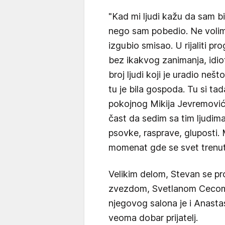
"Kad mi ljudi kažu da sam bio
nego sam pobedio. Ne volim d
izgubio smisao. U rijaliti pr
bez ikakvog zanimanja, idioti 
broj ljudi koji je uradio nešto 
tu je bila gospoda. Tu si ta
pokojnog Mikija Jevremovića,
čast da sedim sa tim ljudim
psovke, rasprave, gluposti. M
momenat gde se svet trenut
Velikim delom, Stevan se pr
zvezdom, Svetlanom Cecom R
njegovog salona je i Anastas
veoma dobar prijatelj.