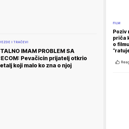
FILM
Poziv 
priča 
VEZDE I TRAČEVI
o film
“ratuj
STALNO IMAM PROBLEM SA
ECOM: Pevačicin prijatelj otkrio
Reag
etalj koji malo ko zna o njoj