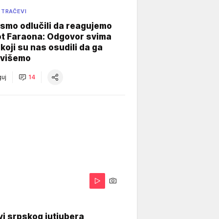
 TRAČEVI
smo odlučili da reagujemo
ot Faraona: Odgovor svima
koji su nas osudili da ga
višemo
uj
14
i srpskog jutjubera