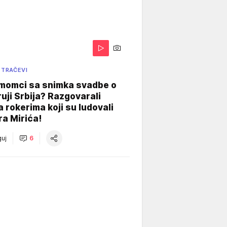
 TRAČEVI
 momci sa snimka svadbe o
uji Srbija? Razgovarali
 rokerima koji su ludovali
ra Mirića!
uj
6