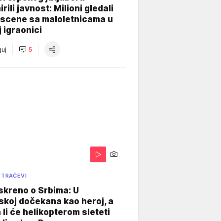
rili javnost: Milioni gledali
 scene sa maloletnicama u
j igraonici
uj
5
 TRAČEVI
skreno o Srbima: U
koj dočekana kao heroj, a
 li će helikopterom sleteti