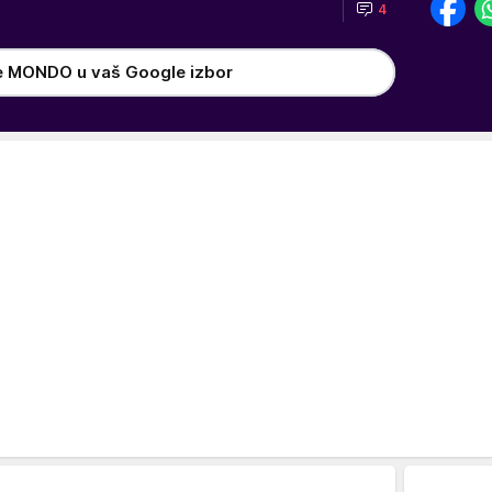
4
e MONDO u vaš Google izbor