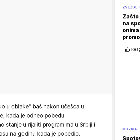
ZVEZDE I
Zašto 
na sp
onima 
promo
Reag
inuo u oblake" baš nakon učešća u
dine, kada je odneo pobedu.
 stanje u rijaliti programima u Srbiji i
MUZIKA
osu na godinu kada je pobedio.
Spotov