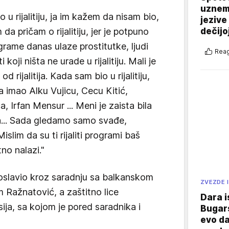
uznemi
 u rijalitiju, ja im kažem da nisam bio,
jezive
dečijo
a pričam o rijalitiju, jer je potpuno
ograme danas ulaze prostitutke, ljudi
Reag
koji ništa ne urade u rijalitiju. Mali je
od rijalitija. Kada sam bio u rijalitiju,
da imao Alku Vujicu, Cecu Kitić,
 Irfan Mensur ... Meni je zaista bila
a... Sada gledamo samo svađe,
islim da su ti rijaliti programi baš
no nalazi."
oslavio kroz saradnju sa balkanskom
ZVEZDE I
ažnatović, a zaštitno lice
Dara i
ija, sa kojom je pored saradnika i
Bugars
evo da