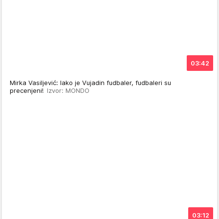
03:42
Mirka Vasiljević: Iako je Vujadin fudbaler, fudbaleri su
precenjeni!
Izvor: MONDO
03:12