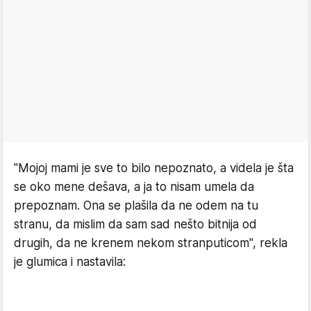
"Mojoj mami je sve to bilo nepoznato, a videla je šta
se oko mene dešava, a ja to nisam umela da
prepoznam. Ona se plašila da ne odem na tu
stranu, da mislim da sam sad nešto bitnija od
drugih, da ne krenem nekom stranputicom", rekla
je glumica i nastavila: