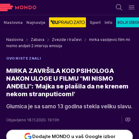
Naslovna
Najnovije
Sport
Info
Naslovna
Zabava
Zvezde i tračevi
mirka vasiljevic film mi
nismo andjeli 2 intervju emisija
OVO NISTE ZNALI
MIRKA ZAVRŠILA KOD PSIHOLOGA
NAKON ULOGE U FILMU "MI NISMO
ANĐELI": 'Majka se plašila da ne krenem
nekom stranputicom!'
Glumica je sa samo 13 godina stekla veliku slavu.
Objavljeno 18.11.2020. 19:10h
Dodajte MONDO u vaš Google izbor