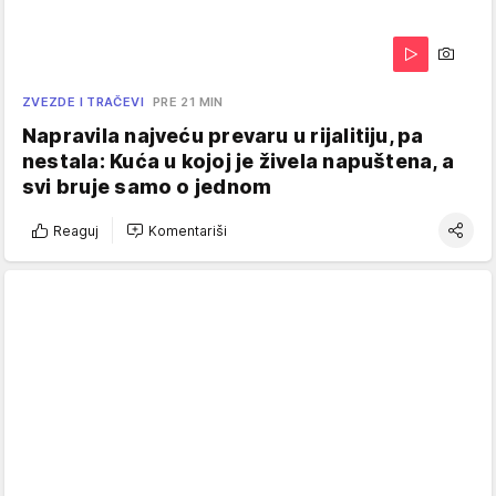
ZVEZDE I TRAČEVI
PRE 21 MIN
Napravila najveću prevaru u rijalitiju, pa
nestala: Kuća u kojoj je živela napuštena, a
svi bruje samo o jednom
Reaguj
Komentariši