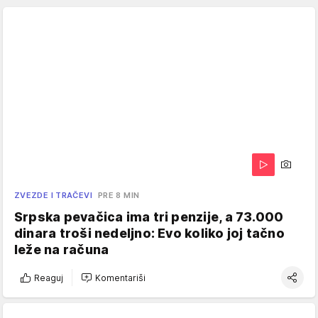
ZVEZDE I TRAČEVI
PRE 8 MIN
Srpska pevačica ima tri penzije, a 73.000
dinara troši nedeljno: Evo koliko joj tačno
leže na računa
Reaguj
Komentariši