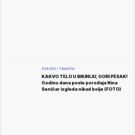
ZVEZDE I TRAČEVI
KAKVO TELO U BIKINIJU, GORI PESAK!
Godinu dana posle porođaja Nina
Seničar izgleda nikad bolje (FOTO)