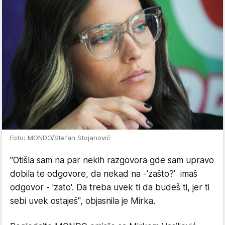
Foto: MONDO/Stefan Stojanović
"Otišla sam na par nekih razgovora gde sam upravo
dobila te odgovore, da nekad na -'zašto?' imaš
odgovor - 'zato'. Da treba uvek ti da budeš ti, jer ti
sebi uvek ostaješ", objasnila je Mirka.