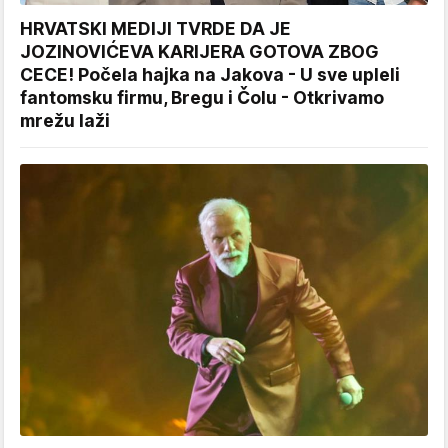
HRVATSKI MEDIJI TVRDE DA JE
JOZINOVIĆEVA KARIJERA GOTOVA ZBOG
CECE! Počela hajka na Jakova - U sve upleli
fantomsku firmu, Bregu i Čolu - Otkrivamo
mrežu laži