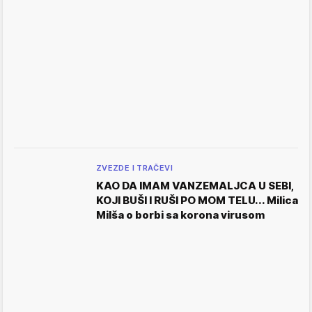
ZVEZDE I TRAČEVI
KAO DA IMAM VANZEMALJCA U SEBI,
KOJI BUŠI I RUŠI PO MOM TELU... Milica
Milša o borbi sa korona virusom