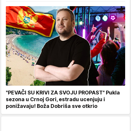
"PEVAČI SU KRIVI ZA SVOJU PROPAST" Pukla
sezona u Crnoj Gori, estradu ucenjuju i
ponižavaju! Boža Dobriša sve otkrio