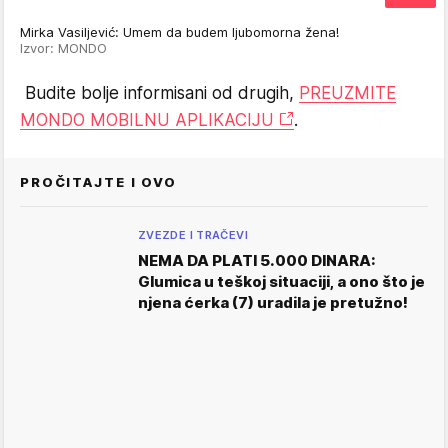
Mirka Vasiljević: Umem da budem ljubomorna žena!
Izvor: MONDO
Budite bolje informisani od drugih,
PREUZMITE
MONDO MOBILNU APLIKACIJU
.
PROČITAJTE I OVO
ZVEZDE I TRAČEVI
NEMA DA PLATI 5.000 DINARA:
Glumica u teškoj situaciji, a ono što je
njena ćerka (7) uradila je pretužno!