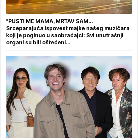
"PUSTI ME MAMA, MRTAV SAM..."
Srceparajuća ispovest majke našeg muzičara
koji je poginuo u saobraćajci: Svi unutrašnji
organi su bili oštećeni...