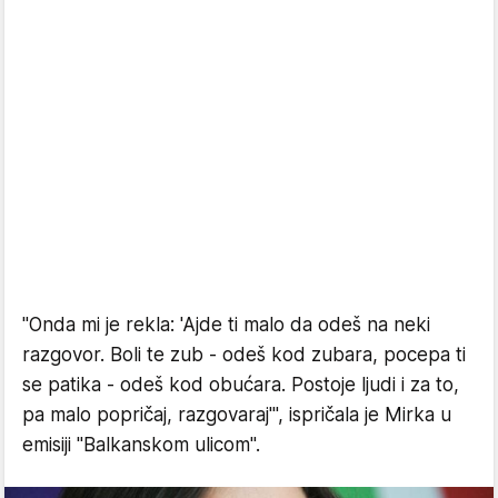
"Onda mi je rekla: 'Ajde ti malo da odeš na neki
razgovor. Boli te zub - odeš kod zubara, pocepa ti
se patika - odeš kod obućara. Postoje ljudi i za to,
pa malo popričaj, razgovaraj'", ispričala je Mirka u
emisiji "Balkanskom ulicom".