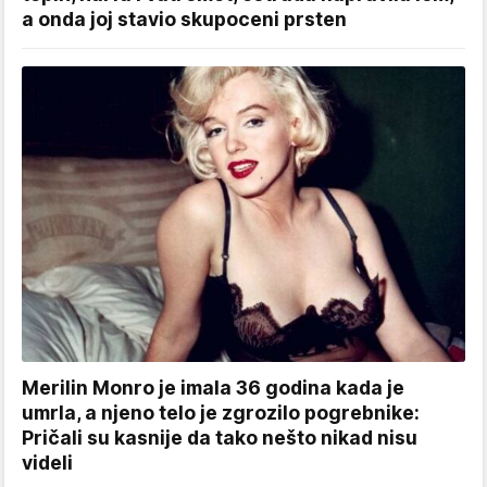
a onda joj stavio skupoceni prsten
Merilin Monro je imala 36 godina kada je
umrla, a njeno telo je zgrozilo pogrebnike:
Pričali su kasnije da tako nešto nikad nisu
videli