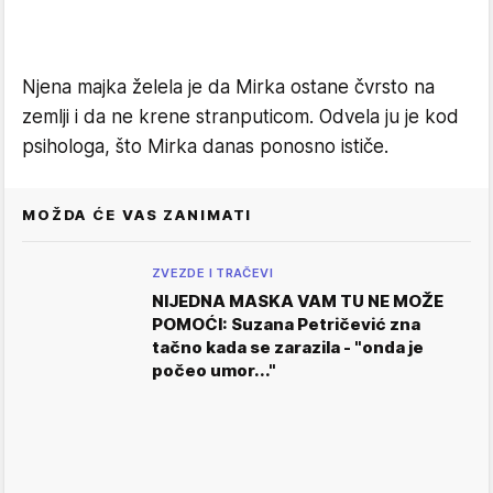
Njena majka želela je da Mirka ostane čvrsto na
zemlji i da ne krene stranputicom. Odvela ju je kod
psihologa, što Mirka danas ponosno ističe.
MOŽDA ĆE VAS ZANIMATI
ZVEZDE I TRAČEVI
NIJEDNA MASKA VAM TU NE MOŽE
POMOĆI: Suzana Petričević zna
tačno kada se zarazila - "onda je
počeo umor..."