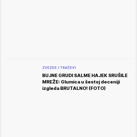
ZVEZDE I TRAČEVI
BUJNE GRUDI SALME HAJEK SRUŠILE
MREŽE: Glumica u šestoj deceniji
izgleda BRUTALNO! (FOTO)