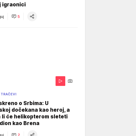
j igraonici
uj
5
 TRAČEVI
skreno o Srbima: U
koj dočekana kao heroj, a
 li će helikopterom sleteti
dion kao Brena
uj
2