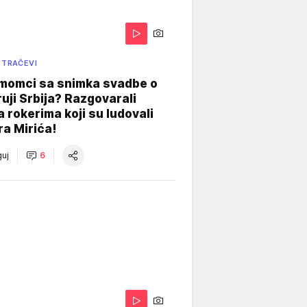
 TRAČEVI
 momci sa snimka svadbe o
uji Srbija? Razgovarali
 rokerima koji su ludovali
ra Mirića!
uj
6