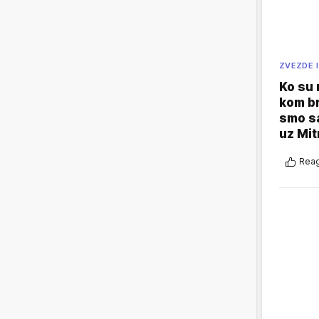
ZVEZDE I
Ko su
kom br
smo sa
uz Mit
Reag