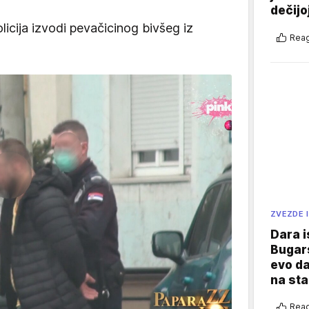
dečijo
icija izvodi pevačicinog bivšeg iz
Reag
ZVEZDE I
Dara i
Bugars
evo da
na sta
Reag