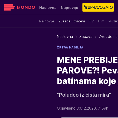
Naslovna
Najnovije
Najnovije
Zvezde i tračevi
TV
Film
Muzik
Sensa
Stvar ukusa
Yumama
Naslovna
Zabava
Zvezde i t
ŽRTVA NASILJA
MENE PREBIJE
PAROVE?! Pevač
batinama koje 
"Poludeo iz čista mira"
Objavljeno 30.12.2020. 7:59h