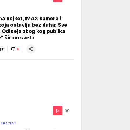
na bojkot, IMAX kamera i
koja ostavlja bez daha: Sve
u Odiseja zbog kog publika
e” širom sveta
uj
8
 TRAČEVI