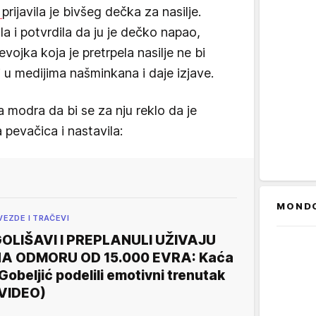
ć
prijavila je bivšeg dečka za nasilje.
a i potvrdila da ju je dečko napao,
evojka koja je pretrpela nasilje ne bi
 u medijima našminkana i daje izjave.
 modra da bi se za nju reklo da je
a pevačica i nastavila:
MOND
VEZDE I TRAČEVI
OLIŠAVI I PREPLANULI UŽIVAJU
A ODMORU OD 15.000 EVRA: Kaća
 Gobeljić podelili emotivni trenutak
VIDEO)