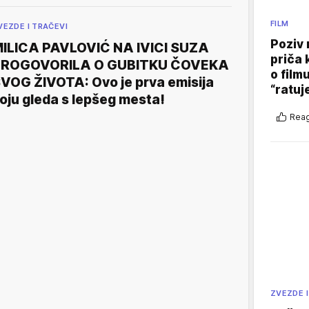
FILM
VEZDE I TRAČEVI
Poziv 
ILICA PAVLOVIĆ NA IVICI SUZA
priča 
PROGOVORILA O GUBITKU ČOVEKA
o film
VOG ŽIVOTA: Ovo je prva emisija
“ratuj
oju gleda s lepšeg mesta!
Reag
ZVEZDE I