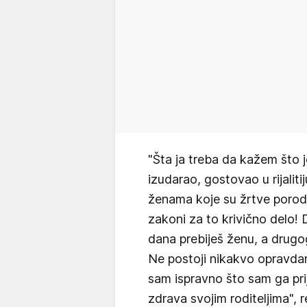
"Šta ja treba da kažem što j
izudarao, gostovao u rijalit
ženama koje su žrtve porodi
zakoni za to krivično delo! 
dana prebiješ ženu, a drugog 
Ne postoji nikakvo opravdan
sam ispravno što sam ga prij
zdrava svojim roditeljima", re