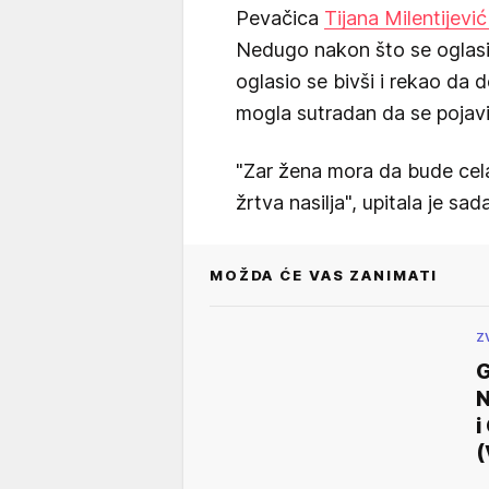
Pevačica
Tijana Milentijevi
Nedugo nakon što se oglasil
oglasio se bivši i rekao da d
mogla sutradan da se pojavi
"Zar žena mora da bude cela
žrtva nasilja", upitala je sad
MOŽDA ĆE VAS ZANIMATI
Z
G
N
i
(