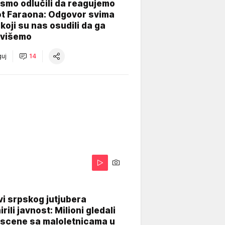
smo odlučili da reagujemo
ot Faraona: Odgovor svima
koji su nas osudili da ga
višemo
uj
14
i srpskog jutjubera
rili javnost: Milioni gledali
 scene sa maloletnicama u