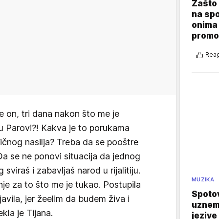
Zašto 
na sp
onima 
promo
Reag
e on, tri dana nakon što me je
iju Parovi?! Kakva je to porukama
čnog nasilja? Treba da se pooštre
Da se ne ponovi situacija da jednog
sviraš i zabavljaš narod u rijalitiju.
MUZIKA
je za to što me je tukao. Postupila
Spotov
avila, jer žeelim da budem živa i
uznemi
kla je Tijana.
jezive