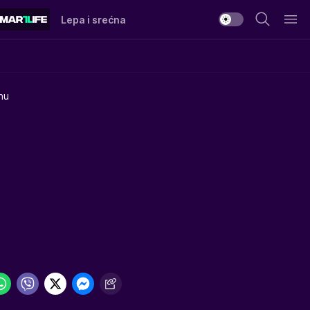
Lepa i srećna
nu