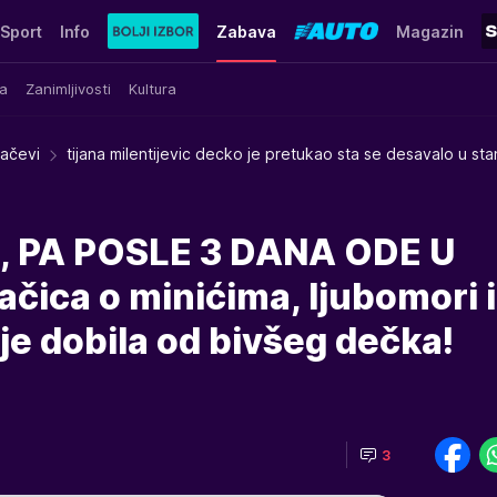
Sport
Info
Zabava
Magazin
a
Zanimljivosti
Kultura
račevi
tijana milentijevic decko je pretukao sta se desavalo u sta
, PA POSLE 3 DANA ODE U
ica o minićima, ljubomori i
je dobila od bivšeg dečka!
3