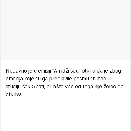
Nedavno je u emisiji "Amidži šou" otkrio da je zbog
emocija koje su ga preplavile pesmu snimao u
studiju čak 5 sati, ali ništa više od toga nije želeo da
otkriva.