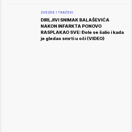
ZVEZDE I TRAČEVI
DIRLJIVI SNIMAK BALAŠEVIĆA
NAKON INFARKTA PONOVO
RASPLAKAO SVE: Đole se šalio i kada
je gledao smrti u oči (VIDEO)