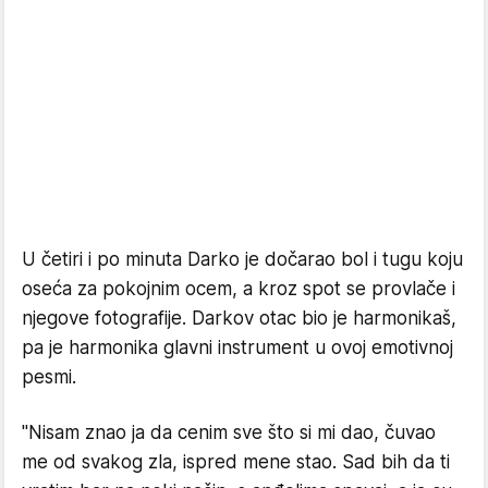
U četiri i po minuta Darko je dočarao bol i tugu koju
oseća za pokojnim ocem, a kroz spot se provlače i
njegove fotografije. Darkov otac bio je harmonikaš,
pa je harmonika glavni instrument u ovoj emotivnoj
pesmi.
"Nisam znao ja da cenim sve što si mi dao, čuvao
me od svakog zla, ispred mene stao. Sad bih da ti