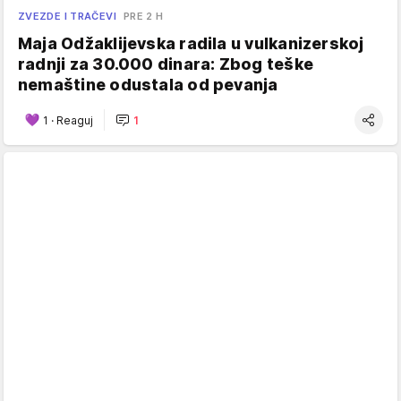
ZVEZDE I TRAČEVI
PRE 2 H
Maja Odžaklijevska radila u vulkanizerskoj
radnji za 30.000 dinara: Zbog teške
nemaštine odustala od pevanja
1
·
Reaguj
1