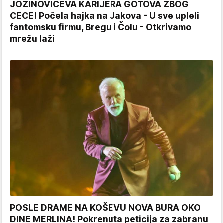
JOZINOVIĆEVA KARIJERA GOTOVA ZBOG
CECE! Počela hajka na Jakova - U sve upleli
fantomsku firmu, Bregu i Čolu - Otkrivamo
mrežu laži
POSLE DRAME NA KOŠEVU NOVA BURA OKO
DINE MERLINA! Pokrenuta peticija za zabranu