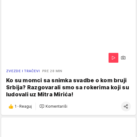
ZVEZDE I TRAČEVI
PRE 28 MIN
Ko su momci sa snimka svadbe o kom bruji
Srbija? Razgovarali smo sa rokerima koji su
ludovali uz Mitra Mirića!
1
·
Reaguj
Komentariši