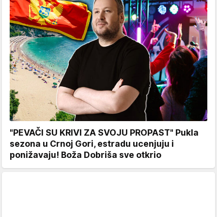
"PEVAČI SU KRIVI ZA SVOJU PROPAST" Pukla
sezona u Crnoj Gori, estradu ucenjuju i
ponižavaju! Boža Dobriša sve otkrio