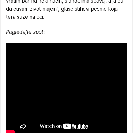
vratim bar na neki način, s anđelima spavaj, a ja cu
da čuvam život majčin", glase stihovi pesme koja
tera suze na oči.
Pogledajte spot: