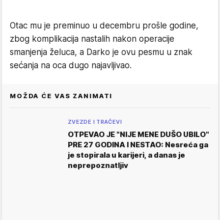
Otac mu je preminuo u decembru prošle godine,
zbog komplikacija nastalih nakon operacije
smanjenja želuca, a Darko je ovu pesmu u znak
sećanja na oca dugo najavljivao.
MOŽDA ĆE VAS ZANIMATI
ZVEZDE I TRAČEVI
OTPEVAO JE "NIJE MENE DUŠO UBILO"
PRE 27 GODINA I NESTAO: Nesreća ga
je stopirala u karijeri, a danas je
neprepoznatljiv