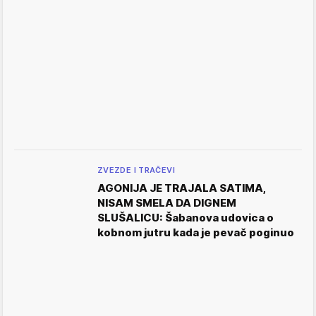
ZVEZDE I TRAČEVI
AGONIJA JE TRAJALA SATIMA,
NISAM SMELA DA DIGNEM
SLUŠALICU: Šabanova udovica o
kobnom jutru kada je pevač poginuo