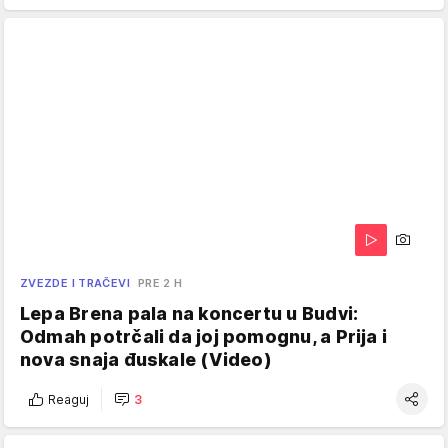
ZVEZDE I TRAČEVI
PRE 2 H
Lepa Brena pala na koncertu u Budvi:
Odmah potrčali da joj pomognu, a Prija i
nova snaja đuskale (Video)
Reaguj
3