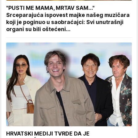
"PUSTI ME MAMA, MRTAV SAM..."
Srceparajuća ispovest majke našeg muzičara
koji je poginuo u saobraćajci: Svi unutrašnji
organi su bili oštećeni...
HRVATSKI MEDIJI TVRDE DA JE