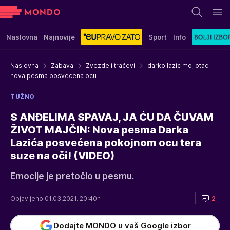
Naslovna
Najnovije
Sport
Info
Naslovna
Zabava
Zvezde i tračevi
darko lazic moj otac
nova pesma posvecena ocu
TUŽNO
S ANĐELIMA SPAVAJ, JA ĆU DA ČUVAM
ŽIVOT MAJČIN: Nova pesma Darka
Lazića posvećena pokojnom ocu tera
suze na oči! (VIDEO)
Emocije je pretočio u pesmu.
Objavljeno 01.03.2021. 20:40h
2
Dodajte MONDO u vaš Google izbor