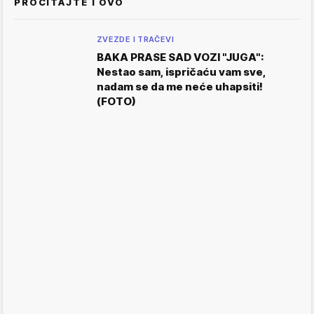
PROČITAJTE I OVO
ZVEZDE I TRAČEVI
BAKA PRASE SAD VOZI "JUGA":
Nestao sam, ispričaću vam sve,
nadam se da me neće uhapsiti!
(FOTO)