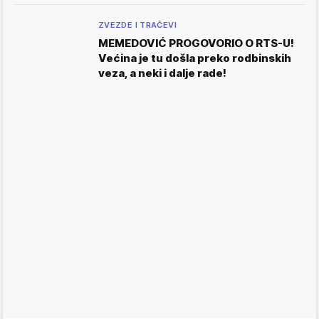
ZVEZDE I TRAČEVI
MEMEDOVIĆ PROGOVORIO O RTS-U!
Većina je tu došla preko rodbinskih
veza, a neki i dalje rade!