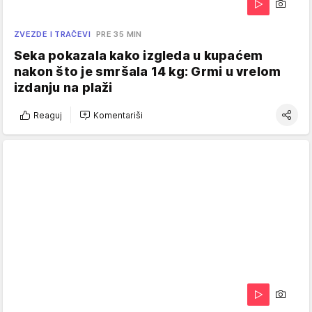
ZVEZDE I TRAČEVI
PRE 35 MIN
Seka pokazala kako izgleda u kupaćem
nakon što je smršala 14 kg: Grmi u vrelom
izdanju na plaži
Reaguj
Komentariši