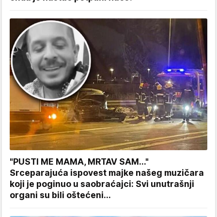
"PUSTI ME MAMA, MRTAV SAM..."
Srceparajuća ispovest majke našeg muzičara
koji je poginuo u saobraćajci: Svi unutrašnji
organi su bili oštećeni...