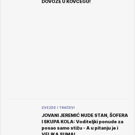
DOVOZE U KOVČEGU!
ZVEZDE I TRAČEVI
JOVANI JEREMIĆ NUDE STAN, ŠOFERA
I SKUPA KOLA: Voditeljki ponude za
posao samo stižu - A u pitanju je i
VELIKA SUMA!