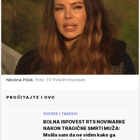
Nikolina Pišek
Foto: TV Pink/Printscreen
PROČITAJTE I OVO
ZVEZDE I TRAČEVI
BOLNA ISPOVEST RTS NOVINARKE
NAKON TRAGIČNE SMRTI MUŽA:
Molila sam da ne vidim kako ga