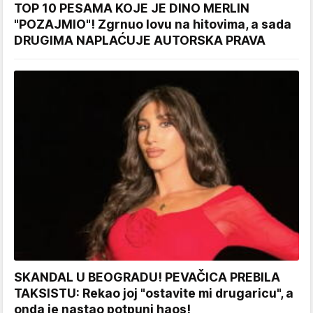
TOP 10 PESAMA KOJE JE DINO MERLIN
"POZAJMIO"! Zgrnuo lovu na hitovima, a sada
DRUGIMA NAPLAĆUJE AUTORSKA PRAVA
SKANDAL U BEOGRADU! PEVAČICA PREBILA
TAKSISTU: Rekao joj "ostavite mi drugaricu", a
onda je nastao potpuni haos!