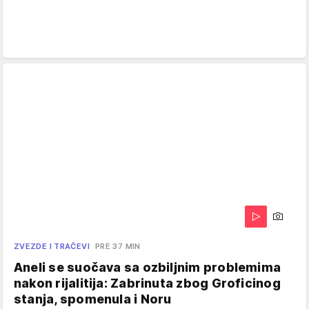
ZVEZDE I TRAČEVI
PRE 37 MIN
Aneli se suočava sa ozbiljnim problemima
nakon rijalitija: Zabrinuta zbog Groficinog
stanja, spomenula i Noru