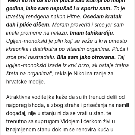
"
Rekli su mi da su mi pluća sad starija od mojih
godina, iako sam nepušač i u sportu sam.
To je
izveštaj rendgena nakon Hitne.
Osećam kratak
dah i pliće dišem.
Moram proveriti i srce jer sam
imala promene na nalazu.
Imam tahikardiju.
Ugljen-monoksid je plin koji se veže u krvi umesto
kiseonika i distribuira po vitalnim organima. Pluća i
srce prvi nastradaju.
Bila sam jako otrovana.
Taj
ugljen-monoksid izađe iz krvi brzo, ali ostaje trajna
šteta na organima
", rekla je Nikolina ranije za
hrvatske medije.
Atraktivna voditeljka kaže da su ih trenuci delili od
najgoreg ishoda, a zbog straha i prisećanja na nemili
događaj, nije u stanju ni da se vrati u stan, te
trenutno sa suprugom Vidojem i ćerkom živi u
iznajmljenom stanu dok im se renovira kuća u