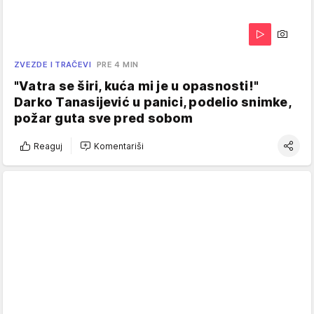
ZVEZDE I TRAČEVI
PRE 4 MIN
"Vatra se širi, kuća mi je u opasnosti!"
Darko Tanasijević u panici, podelio snimke,
požar guta sve pred sobom
Reaguj
Komentariši