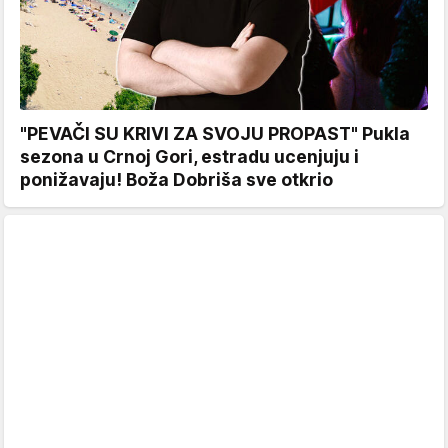
"PEVAČI SU KRIVI ZA SVOJU PROPAST" Pukla
sezona u Crnoj Gori, estradu ucenjuju i
ponižavaju! Boža Dobriša sve otkrio