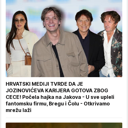
HRVATSKI MEDIJI TVRDE DA JE
JOZINOVIĆEVA KARIJERA GOTOVA ZBOG
CECE! Počela hajka na Jakova - U sve upleli
fantomsku firmu, Bregu i Čolu - Otkrivamo
mrežu laži