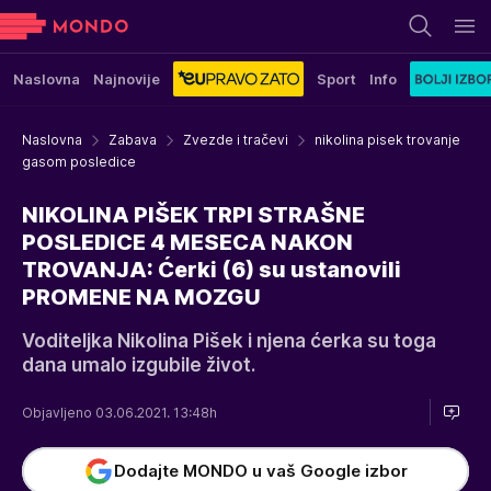
Naslovna
Najnovije
Sport
Info
Naslovna
Zabava
Zvezde i tračevi
nikolina pisek trovanje
gasom posledice
NIKOLINA PIŠEK TRPI STRAŠNE
POSLEDICE 4 MESECA NAKON
TROVANJA: Ćerki (6) su ustanovili
PROMENE NA MOZGU
Voditeljka Nikolina Pišek i njena ćerka su toga
dana umalo izgubile život.
Objavljeno 03.06.2021. 13:48h
Dodajte MONDO u vaš Google izbor