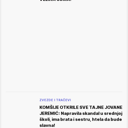
ZVEZDE I TRAČEVI
KOMŠIJE OTKRILE SVE TAJNE JOVANE
JEREMIĆ: Napravila skandal u srednjoj
školi, ima brata i sestru, htela da bude
slavna!