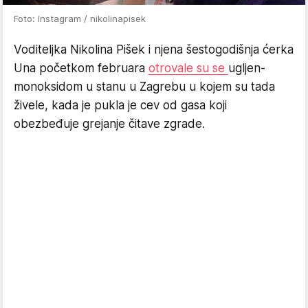
Foto: Instagram / nikolinapisek
Voditeljka Nikolina Pišek i njena šestogodišnja ćerka
Una početkom februara
otrovale su se
ugljen-
monoksidom u stanu u Zagrebu u kojem su tada
živele, kada je pukla je cev od gasa koji
obezbeđuje grejanje čitave zgrade.