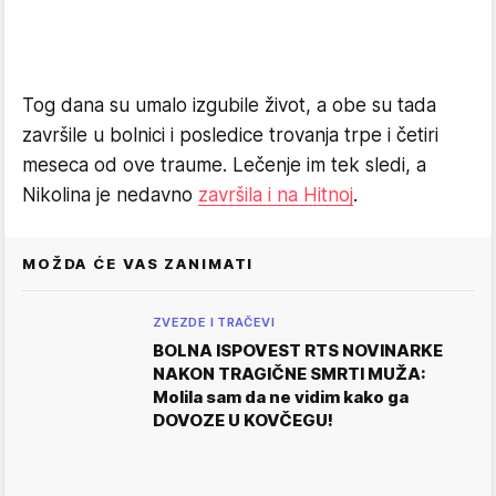
Tog dana su umalo izgubile život, a obe su tada
završile u bolnici i posledice trovanja trpe i četiri
meseca od ove traume. Lečenje im tek sledi, a
Nikolina je nedavno
završila i na Hitnoj
.
MOŽDA ĆE VAS ZANIMATI
ZVEZDE I TRAČEVI
BOLNA ISPOVEST RTS NOVINARKE
NAKON TRAGIČNE SMRTI MUŽA:
Molila sam da ne vidim kako ga
DOVOZE U KOVČEGU!