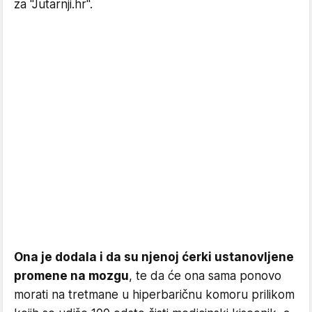
za "Jutarnji.hr".
Ona je dodala i da su njenoj ćerki ustanovljene
promene na mozgu
, te da će ona sama ponovo
morati na tretmane u hiperbaričnu komoru prilikom