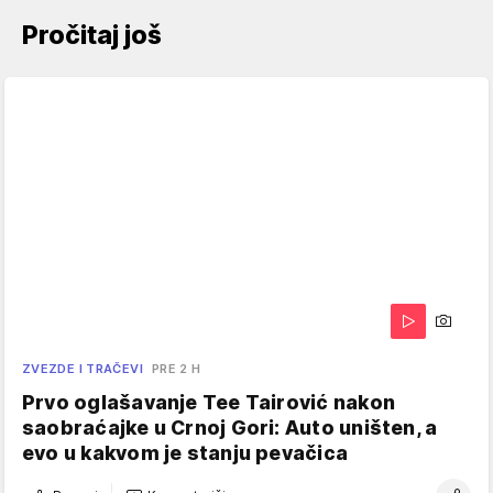
Pročitaj još
ZVEZDE I TRAČEVI
PRE 2 H
Prvo oglašavanje Tee Tairović nakon
saobraćajke u Crnoj Gori: Auto uništen, a
evo u kakvom je stanju pevačica