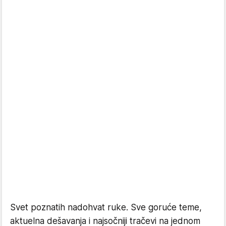
Svet poznatih nadohvat ruke. Sve goruće teme,
aktuelna dešavanja i najsočniji tračevi na jednom