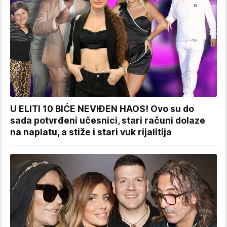
U ELITI 10 BIĆE NEVIĐEN HAOS! Ovo su do
sada potvrđeni učesnici, stari računi dolaze
na naplatu, a stiže i stari vuk rijalitija