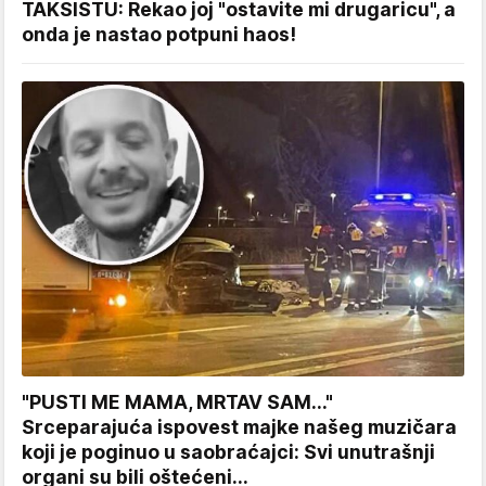
TAKSISTU: Rekao joj "ostavite mi drugaricu", a
onda je nastao potpuni haos!
"PUSTI ME MAMA, MRTAV SAM..."
Srceparajuća ispovest majke našeg muzičara
koji je poginuo u saobraćajci: Svi unutrašnji
organi su bili oštećeni...