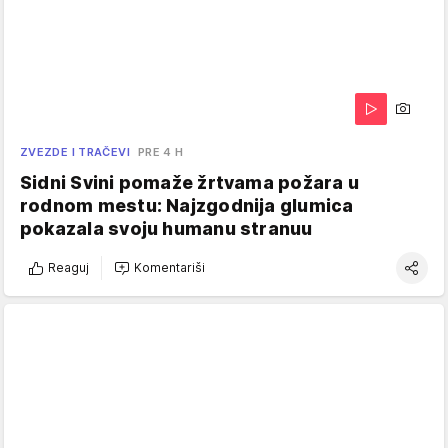
ZVEZDE I TRAČEVI
PRE 4 H
Sidni Svini pomaže žrtvama požara u
rodnom mestu: Najzgodnija glumica
pokazala svoju humanu stranuu
Reaguj
Komentariši