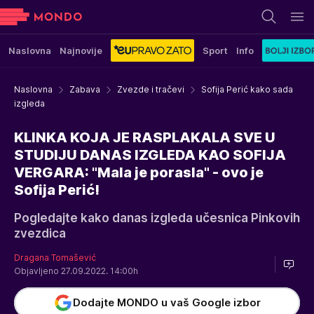
Naslovna
Najnovije
Sport
Info
Naslovna
Zabava
Zvezde i tračevi
Sofija Perić kako sada
izgleda
KLINKA KOJA JE RASPLAKALA SVE U
STUDIJU DANAS IZGLEDA KAO SOFIJA
VERGARA: "Mala je porasla" - ovo je
Sofija Perić!
Pogledajte kako danas izgleda učesnica Pinkovih
zvezdica
Dragana Tomašević
Objavljeno 27.09.2022. 14:00h
Dodajte MONDO u vaš Google izbor