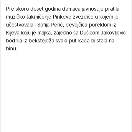
Pre skoro deset godina domaća javnost je pratila
muzičko takmičenje Pinkove zvezdice u kojem je
učestvovala i Sofija Perić, devojčica poreklom iz
Kijeva koju je majka, zajedno sa Dušicom Jakovljević
bodrila iz bekstejdža svaki put kada bi stala na
binu.