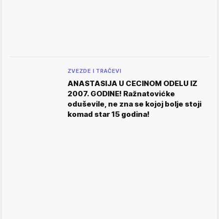
ZVEZDE I TRAČEVI
ANASTASIJA U CECINOM ODELU IZ
2007. GODINE! Ražnatovićke
oduševile, ne zna se kojoj bolje stoji
komad star 15 godina!