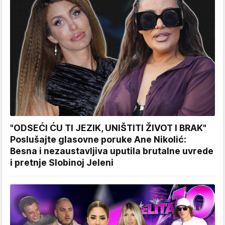
"ODSEĆI ĆU TI JEZIK, UNIŠTITI ŽIVOT I BRAK"
Poslušajte glasovne poruke Ane Nikolić:
Besna i nezaustavljiva uputila brutalne uvrede
i pretnje Slobinoj Jeleni