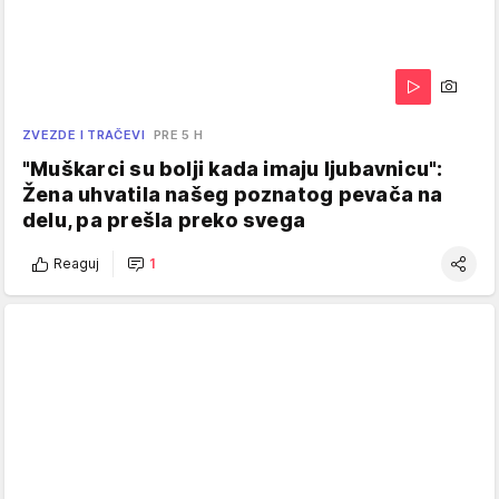
ZVEZDE I TRAČEVI
PRE 5 H
"Muškarci su bolji kada imaju ljubavnicu":
Žena uhvatila našeg poznatog pevača na
delu, pa prešla preko svega
Reaguj
1