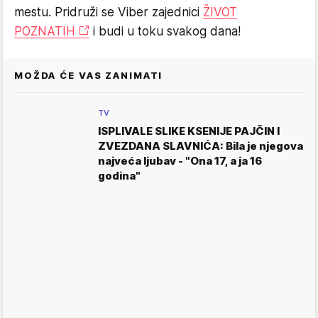
mestu. Pridruži se Viber zajednici
ŽIVOT
POZNATIH
i budi u toku svakog dana!
MOŽDA ĆE VAS ZANIMATI
TV
ISPLIVALE SLIKE KSENIJE PAJČIN I
ZVEZDANA SLAVNIĆA: Bila je njegova
najveća ljubav - "Ona 17, a ja 16
godina"