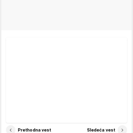
Prethodna vest
Sledeća vest