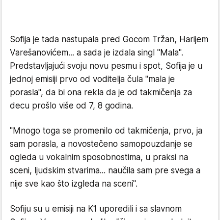
Sofija je tada nastupala pred Gocom Tržan, Harijem
Varešanovićem... a sada je izdala singl "Mala".
Predstavljajući svoju novu pesmu i spot, Sofija je u
jednoj emisiji prvo od voditelja čula "mala je
porasla", da bi ona rekla da je od takmičenja za
decu prošlo više od 7, 8 godina.
"Mnogo toga se promenilo od takmičenja, prvo, ja
sam porasla, a novostečeno samopouzdanje se
ogleda u vokalnim sposobnostima, u praksi na
sceni, ljudskim stvarima... naučila sam pre svega a
nije sve kao što izgleda na sceni".
Sofiju su u emisiji na K1 uporedili i sa slavnom