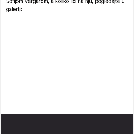
Sofijom Vergarom, a koliko liči na nju, pogledajte u
galeriji: