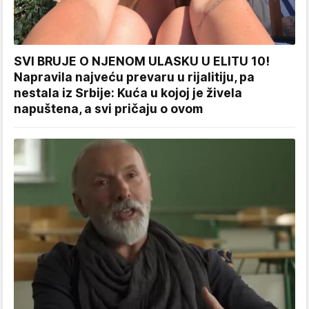
SVI BRUJE O NJENOM ULASKU U ELITU 10!
Napravila najveću prevaru u rijalitiju, pa
nestala iz Srbije: Kuća u kojoj je živela
napuštena, a svi pričaju o ovom