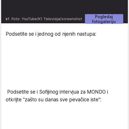
Pogledaj
k1
Foto: YouTube/K1 Televizija/screenshot
fotogaleriju
Podsetite se i jednog od njenih nastupa:
Podsetite se i Sofijinog intervjua za MONDO i
otkrijte "zašto su danas sve pevačice iste":