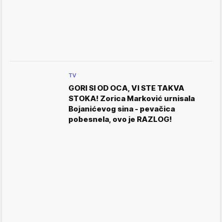
TV
GORI SI OD OCA, VI STE TAKVA
STOKA! Zorica Marković urnisala
Bojanićevog sina - pevačica
pobesnela, ovo je RAZLOG!