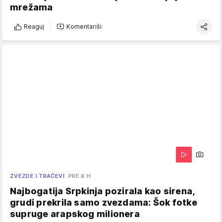
mrežama
Reaguj
Komentariši
ZVEZDE I TRAČEVI
PRE 6 H
Najbogatija Srpkinja pozirala kao sirena,
grudi prekrila samo zvezdama: Šok fotke
supruge arapskog milionera