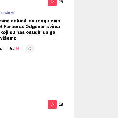
 TRAČEVI
smo odlučili da reagujemo
ot Faraona: Odgovor svima
koji su nas osudili da ga
višemo
uj
14