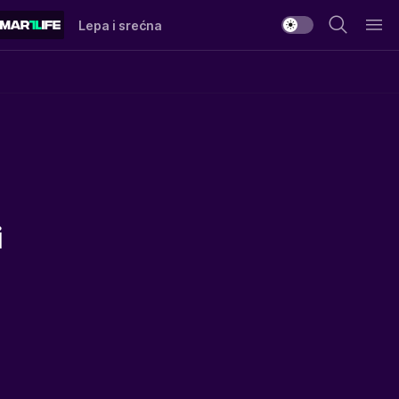
Lepa i srećna
i