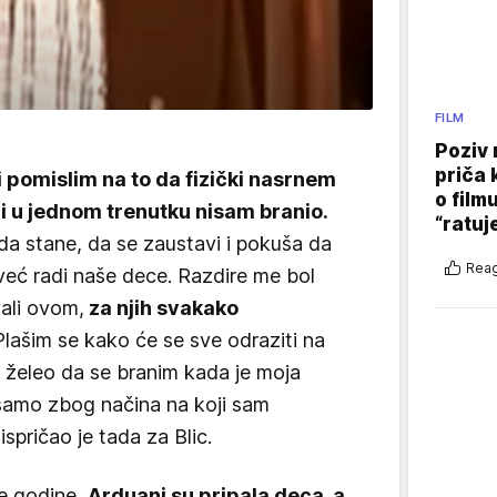
FILM
Poziv 
priča 
 pomislim na to da fizički nasrnem
o film
ni u jednom trenutku nisam branio.
“ratuj
 da stane, da se zaustavi i pokuša da
Reag
već radi naše dece. Razdire me bol
vali ovom,
za njih svakako
 Plašim se kako će se sve odraziti na
m želeo da se branim kada je moja
samo zbog načina na koji sam
spričao je tada za Blic.
e godine,
Arduani su pripala deca, a