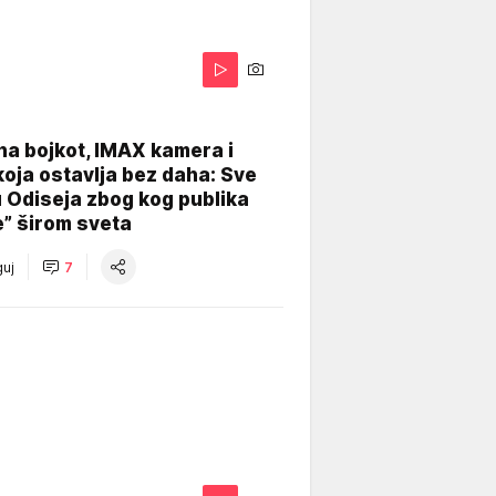
na bojkot, IMAX kamera i
koja ostavlja bez daha: Sve
u Odiseja zbog kog publika
e” širom sveta
uj
7