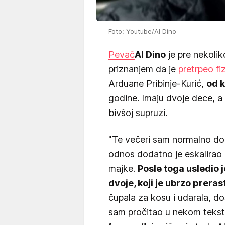
Foto: Youtube/Al Dino
Pevač
Al Dino
je pre nekoli
priznanjem da je
pretrpeo fi
Arduane Pribinje-Kurić,
od k
godine. Imaju dvoje dece, a 
bivšoj supruzi.
"Te večeri sam normalno do
odnos dodatno je eskalirao 
majke.
Posle toga usledio 
dvoje, koji je ubrzo preras
čupala za kosu i udarala, d
sam pročitao u nekom teks