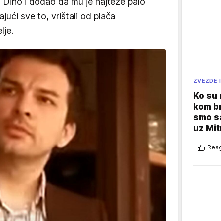
Al Dino i dodao da mu je najteže palo
ajući sve to, vrištali od plača
lje.
ZVEZDE I
Ko su
kom br
smo sa
uz Mit
Reag