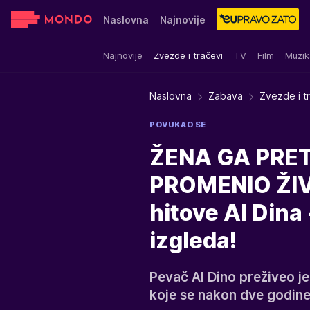
Naslovna
Najnovije
Najnovije
Zvezde i tračevi
TV
Film
Muzik
Sensa
Stvar ukusa
Yumama
Naslovna
Zabava
Zvezde i t
POVUKAO SE
ŽENA GA PRE
PROMENIO ŽIVO
hitove Al Dina
izgleda!
Pevač Al Dino preživeo j
koje se nakon dve godine