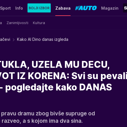
Sport
Info
Zabava
Magazin
a
Zanimljivosti
Kultura
račevi
Kako Al Dino danas izgleda
TUKLA, UZELA MU DECU,
T IZ KORENA: Svi su peval
 - pogledajte kako DANAS
e pravu dramu zbog bivše supruge od
 razveo, a s kojom ima dva sina.