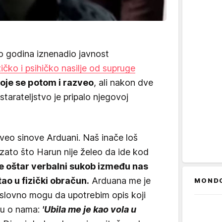
ko godina iznenadio javnost
zičko i psihičko nasilje od supruge
oje se potom i razveo
, ali nakon dve
starateljstvo je pripalo njegovoj
veo sinove Arduani. Naš inače loš
zato što Harun nije želeo da ide kod
je oštar verbalni sukob između nas
tao u fizički obračun.
Arduana me je
MOND
oslovno mogu da upotrebim opis koji
tu o nama:
'Ubila me je kao vola u