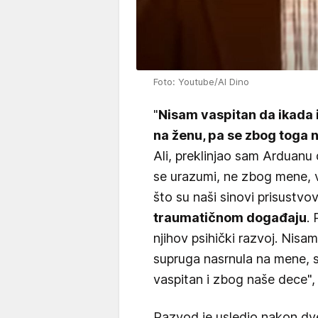
Foto: Youtube/Al Dino
"
Nisam vaspitan da ikada i
na ženu, pa se zbog toga 
Ali, preklinjao sam Arduanu
se urazumi, ne zbog mene, 
što su naši sinovi prisustvo
traumatičnom događaju
.
njihov psihički razvoj. Nisa
supruga nasrnula na mene, 
vaspitan i zbog naše dece", i
Razvod je usledio nakon dv