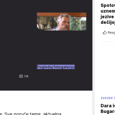
Spotov
uznemi
jezive
dečijo
Reag
Pogledaj fotogaleriju
1/5
ZVEZDE I
Dara i
Bugars
e. Sve goruće teme, aktuelna