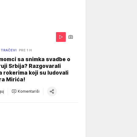
 TRAČEVI
PRE 1 H
 momci sa snimka svadbe o
uji Srbija? Razgovarali
 rokerima koji su ludovali
ra Mirića!
uj
Komentariši