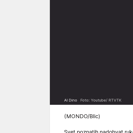
Al Dino
Foto: Youtube/ RTVTK
(MONDO/Blic)
Svet poznatih nadohvat ruk