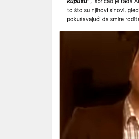
kupusu'
", ispričao je tada 
to što su njihovi sinovi, gled
pokušavajući da smire rodite