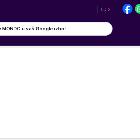
2
e MONDO u vaš Google izbor