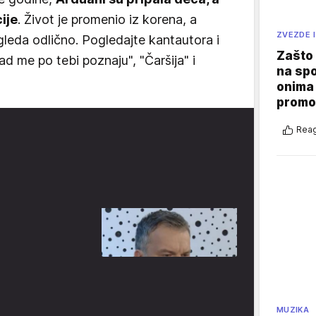
ije
. Život je promenio iz korena, a
ZVEZDE I
leda odlično. Pogledajte kantautora i
Zašto 
sad me po tebi poznaju", "Čaršija" i
na sp
onima 
promo
Reag
MUZIKA