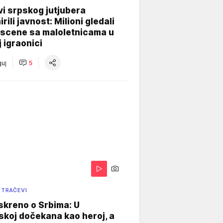
i srpskog jutjubera
rili javnost: Milioni gledali
 scene sa maloletnicama u
j igraonici
uj
5
 TRAČEVI
skreno o Srbima: U
koj dočekana kao heroj, a