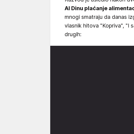
Al Dinu plaćanje alimentac
mnogi smatraju da danas izg
vlasnik hitova "Kopriva", "I 
drugih: