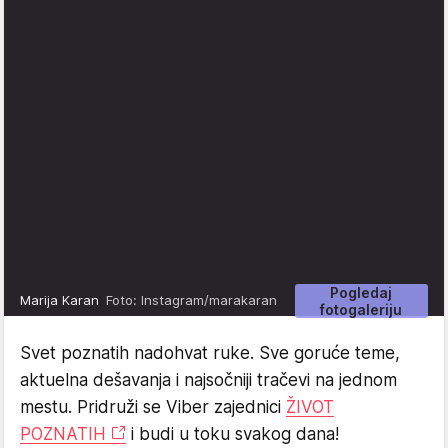
Pogledaj
Marija Karan
Foto: Instagram/marakaran
fotogaleriju
Svet poznatih nadohvat ruke. Sve goruće teme,
aktuelna dešavanja i najsočniji tračevi na jednom
mestu. Pridruži se Viber zajednici
ŽIVOT
POZNATIH
i budi u toku svakog dana!