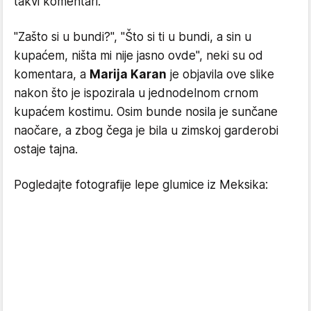
takvi komentari.
"Zašto si u bundi?", "Što si ti u bundi, a sin u
kupaćem, ništa mi nije jasno ovde", neki su od
komentara, a
Marija Karan
je objavila ove slike
nakon što je ispozirala u jednodelnom crnom
kupaćem kostimu. Osim bunde nosila je sunčane
naočare, a zbog čega je bila u zimskoj garderobi
ostaje tajna.
Pogledajte fotografije lepe glumice iz Meksika: