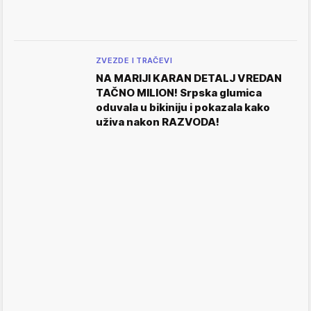
ZVEZDE I TRAČEVI
NA MARIJI KARAN DETALJ VREDAN
TAČNO MILION! Srpska glumica
oduvala u bikiniju i pokazala kako
uživa nakon RAZVODA!