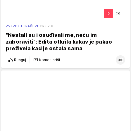
ZVEZDE I TRAČEVI
PRE 7 H
"Nestali su i osuđivali me, neću im
zaboraviti": Edita otkrila kakav je pakao
preživela kad je ostala sama
Reaguj
Komentariši