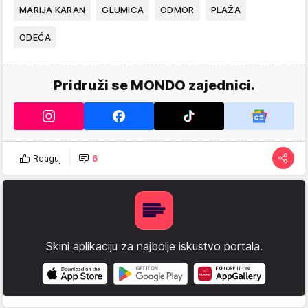
MARIJA KARAN
GLUMICA
ODMOR
PLAŽA
ODEĆA
Pridruži se MONDO zajednici.
Reaguj
6
Skini aplikaciju za najbolje iskustvo portala.