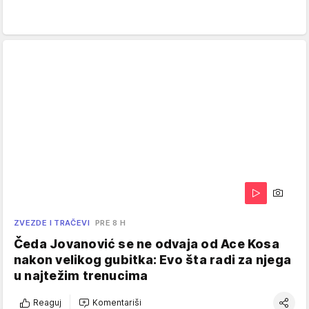
ZVEZDE I TRAČEVI
PRE 8 H
Čeda Jovanović se ne odvaja od Ace Kosa
nakon velikog gubitka: Evo šta radi za njega
u najtežim trenucima
Reaguj
Komentariši