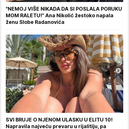
"NEMOJ VIŠE NIKADA DA SI POSLALA PORUKU
MOM RALETU!" Ana Nikolić žestoko napala
ženu Slobe Radanovića
SVI BRUJE O NJENOM ULASKU U ELITU 10!
Napravila najveću prevaru u rijalitiju, pa