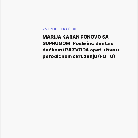
ZVEZDE I TRAČEVI
MARIJA KARAN PONOVO SA
SUPRUGOM! Posle incidenta s
dečkom i RAZVODA opet uživa u
porodičnom okruženju (FOTO)