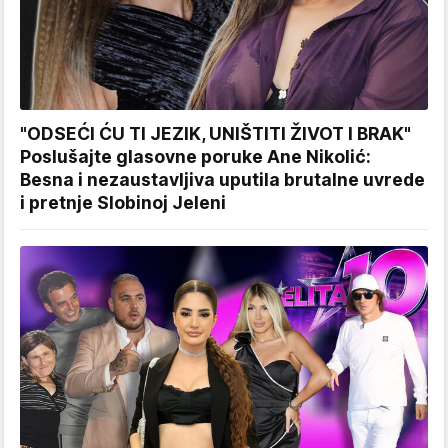
"ODSEĆI ĆU TI JEZIK, UNIŠTITI ŽIVOT I BRAK"
Poslušajte glasovne poruke Ane Nikolić:
Besna i nezaustavljiva uputila brutalne uvrede
i pretnje Slobinoj Jeleni