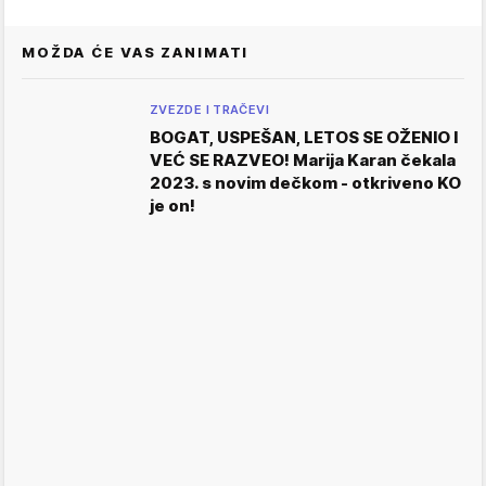
MOŽDA ĆE VAS ZANIMATI
ZVEZDE I TRAČEVI
BOGAT, USPEŠAN, LETOS SE OŽENIO I
VEĆ SE RAZVEO! Marija Karan čekala
2023. s novim dečkom - otkriveno KO
je on!