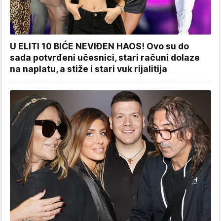
U ELITI 10 BIĆE NEVIĐEN HAOS! Ovo su do
sada potvrđeni učesnici, stari računi dolaze
na naplatu, a stiže i stari vuk rijalitija