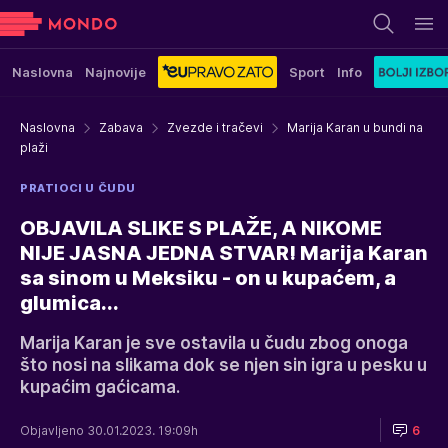
Naslovna
Najnovije
Sport
Info
Naslovna
Zabava
Zvezde i tračevi
Marija Karan u bundi na
plaži
PRATIOCI U ČUDU
OBJAVILA SLIKE S PLAŽE, A NIKOME
NIJE JASNA JEDNA STVAR! Marija Karan
sa sinom u Meksiku - on u kupaćem, a
glumica...
Marija Karan je sve ostavila u čudu zbog onoga
što nosi na slikama dok se njen sin igra u pesku u
kupaćim gaćicama.
Objavljeno 30.01.2023. 19:09h
6