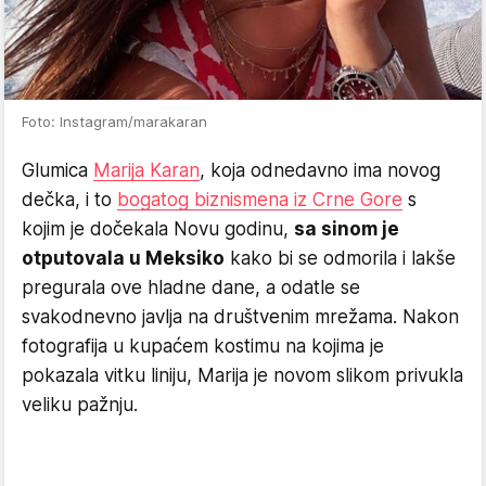
Foto: Instagram/marakaran
Glumica
Marija Karan
, koja odnedavno ima novog
dečka, i to
bogatog biznismena iz Crne Gore
s
kojim je dočekala Novu godinu,
sa sinom je
otputovala u Meksiko
kako bi se odmorila i lakše
pregurala ove hladne dane, a odatle se
svakodnevno javlja na društvenim mrežama. Nakon
fotografija u kupaćem kostimu na kojima je
pokazala vitku liniju, Marija je novom slikom privukla
veliku pažnju.