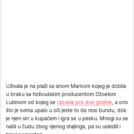
Uživala je na plaži sa sinom Markom kojeg je dobila
u braku sa holivudskim producentom Džoelom
Lubinom od kojeg se
razvela pre dve godine
, a ono
što je svima upalo u oči jeste to da nosi bundu, dok
je njen sin u kupaćem i igra se u pesku. Mnogi su se
našli u čudu zbog njenog stajlinga, pa su usledili i