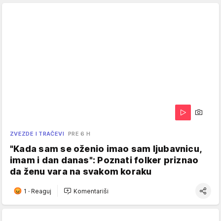
ZVEZDE I TRAČEVI
PRE 6 H
"Kada sam se oženio imao sam ljubavnicu,
imam i dan danas": Poznati folker priznao
da ženu vara na svakom koraku
1
·
Reaguj
Komentariši