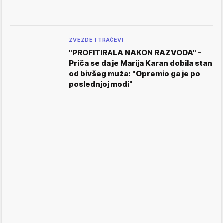
ZVEZDE I TRAČEVI
"PROFITIRALA NAKON RAZVODA" -
Priča se da je Marija Karan dobila stan
od bivšeg muža: "Opremio ga je po
poslednjoj modi"