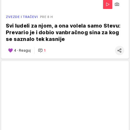
ZVEZDE I TRAČEVI
PRE 8 H
Svi ludeli za njom, a ona volela samo Stevu:
Prevario je i dobio vanbračnog sina za kog
se saznalo tek kasnije
4
·
Reaguj
1