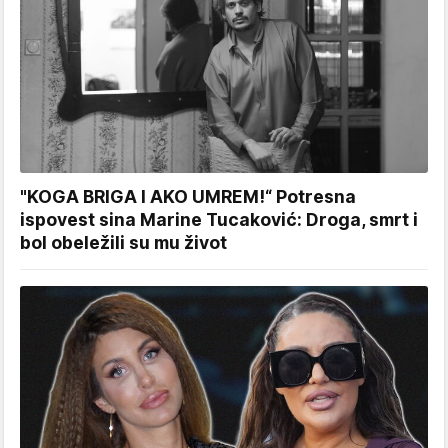
"KOGA BRIGA I AKO UMREM!“ Potresna
ispovest sina Marine Tucaković: Droga, smrt i
bol obeležili su mu život