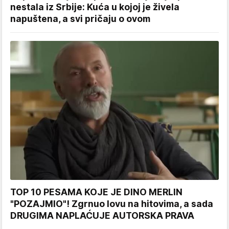
nestala iz Srbije: Kuća u kojoj je živela
napuštena, a svi pričaju o ovom
TOP 10 PESAMA KOJE JE DINO MERLIN
"POZAJMIO"! Zgrnuo lovu na hitovima, a sada
DRUGIMA NAPLAĆUJE AUTORSKA PRAVA