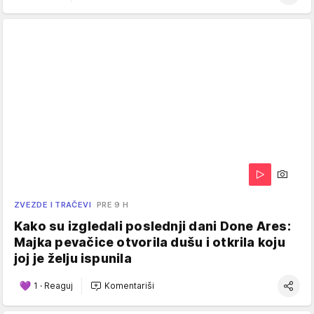
ZVEZDE I TRAČEVI
PRE 9 H
Kako su izgledali poslednji dani Done Ares:
Majka pevačice otvorila dušu i otkrila koju
joj je želju ispunila
1
·
Reaguj
Komentariši