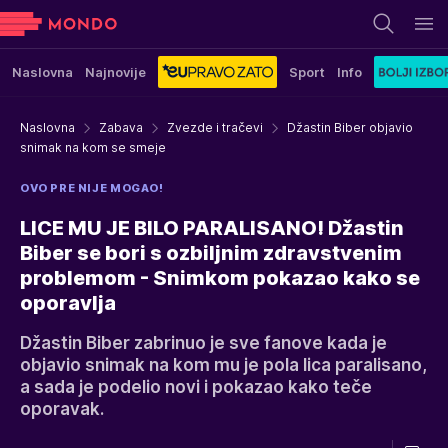
Naslovna
Najnovije
Sport
Info
Naslovna
Zabava
Zvezde i tračevi
Džastin Biber objavio
snimak na kom se smeje
OVO PRE NIJE MOGAO!
LICE MU JE BILO PARALISANO! Džastin
Biber se bori s ozbiljnim zdravstvenim
problemom - Snimkom pokazao kako se
oporavlja
Džastin Biber zabrinuo je sve fanove kada je
objavio snimak na kom mu je pola lica paralisano,
a sada je podelio novi i pokazao kako teče
oporavak.