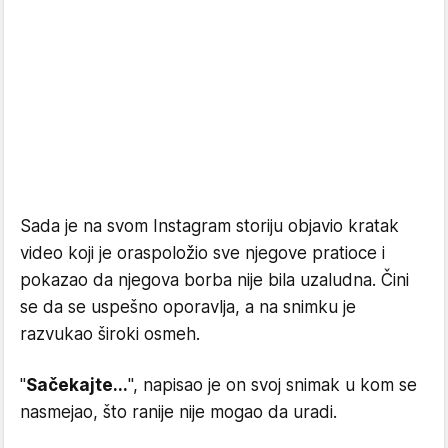
Sada je na svom Instagram storiju objavio kratak
video koji je oraspoložio sve njegove pratioce i
pokazao da njegova borba nije bila uzaludna. Čini
se da se uspešno oporavlja, a na snimku je
razvukao široki osmeh.
"
Sačekajte...
", napisao je on svoj snimak u kom se
nasmejao, što ranije nije mogao da uradi.