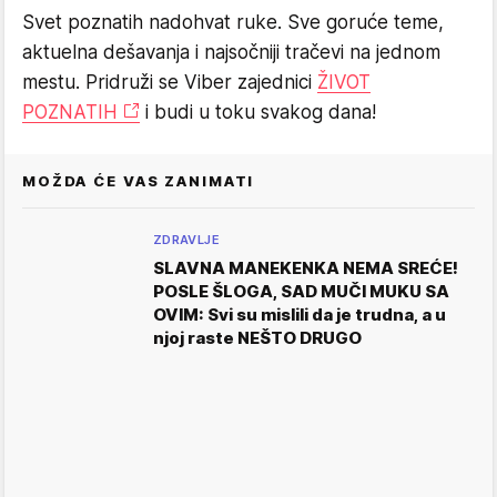
Svet poznatih nadohvat ruke. Sve goruće teme,
aktuelna dešavanja i najsočniji tračevi na jednom
mestu. Pridruži se Viber zajednici
ŽIVOT
POZNATIH
i budi u toku svakog dana!
MOŽDA ĆE VAS ZANIMATI
ZDRAVLJE
SLAVNA MANEKENKA NEMA SREĆE!
POSLE ŠLOGA, SAD MUČI MUKU SA
OVIM: Svi su mislili da je trudna, a u
njoj raste NEŠTO DRUGO