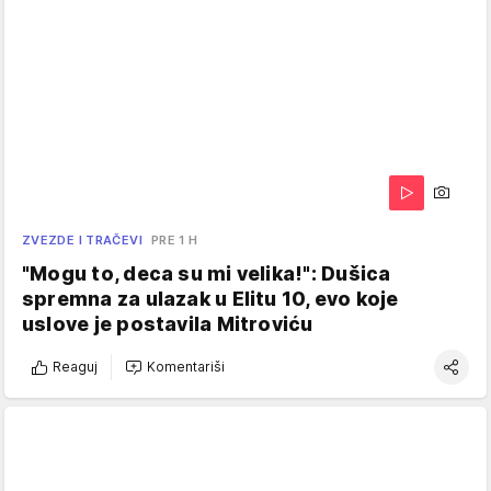
ZVEZDE I TRAČEVI
PRE 1 H
"Mogu to, deca su mi velika!": Dušica
spremna za ulazak u Elitu 10, evo koje
uslove je postavila Mitroviću
Reaguj
Komentariši