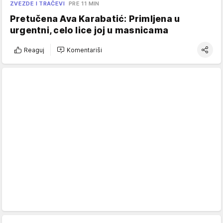
ZVEZDE I TRAČEVI
PRE 11 MIN
Pretučena Ava Karabatić: Primljena u
urgentni, celo lice joj u masnicama
Reaguj
Komentariši