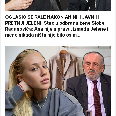
OGLASIO SE RALE NAKON ANINIH JAVNIH
PRETNJI JELENI! Stao u odbranu žene Slobe
Radanovića: Ana nije u pravu, između Jelene i
mene nikada ništa nije bilo osim...