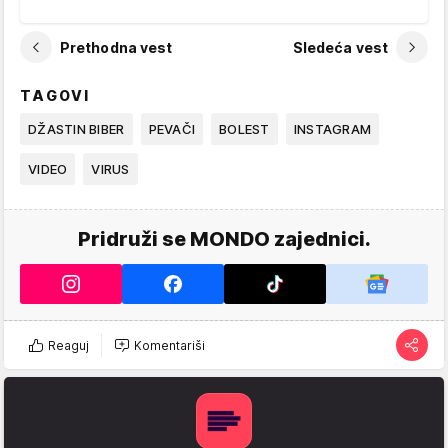
Prethodna vest
Sledeća vest
TAGOVI
DŽASTIN BIBER
PEVAČI
BOLEST
INSTAGRAM
VIDEO
VIRUS
Pridruži se MONDO zajednici.
Reaguj
Komentariši