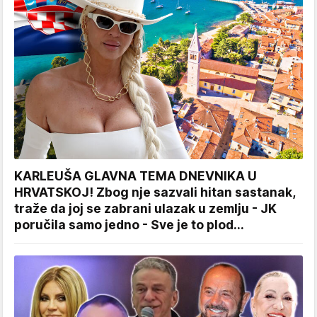
KARLEUŠA GLAVNA TEMA DNEVNIKA U
HRVATSKOJ! Zbog nje sazvali hitan sastanak,
traže da joj se zabrani ulazak u zemlju - JK
poručila samo jedno - Sve je to plod...