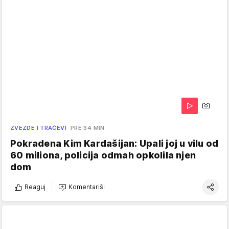
ZVEZDE I TRAČEVI
PRE 34 MIN
Pokradena Kim Kardašijan: Upali joj u vilu od
60 miliona, policija odmah opkolila njen
dom
Reaguj
Komentariši