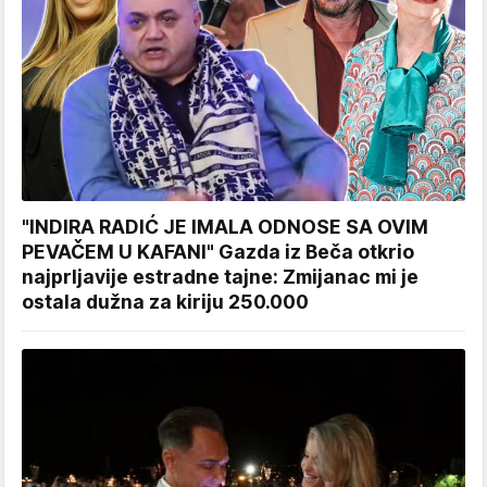
"INDIRA RADIĆ JE IMALA ODNOSE SA OVIM
PEVAČEM U KAFANI" Gazda iz Beča otkrio
najprljavije estradne tajne: Zmijanac mi je
ostala dužna za kiriju 250.000