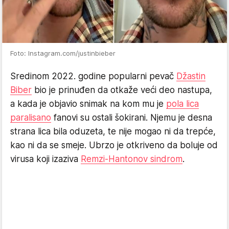
Foto: Instagram.com/justinbieber
Sredinom 2022. godine popularni pevač
Džastin
Biber
bio je prinuđen da otkaže veći deo nastupa,
a kada je objavio snimak na kom mu je
pola lica
paralisano
fanovi su ostali šokirani. Njemu je desna
strana lica bila oduzeta, te nije mogao ni da trepće,
kao ni da se smeje. Ubrzo je otkriveno da boluje od
virusa koji izaziva
Remzi-Hantonov sindrom
.