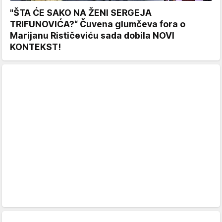
"ŠTA ĆE SAKO NA ŽENI SERGEJA
TRIFUNOVIĆA?“ Čuvena glumčeva fora o
Marijanu Rističeviću sada dobila NOVI
KONTEKST!