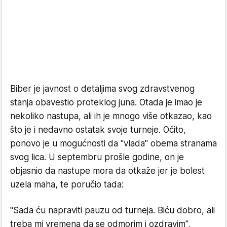
Biber je javnost o detaljima svog zdravstvenog
stanja obavestio proteklog juna. Otada je imao je
nekoliko nastupa, ali ih je mnogo više otkazao, kao
što je i nedavno ostatak svoje turneje. Očito,
ponovo je u mogućnosti da "vlada" obema stranama
svog lica. U septembru prošle godine, on je
objasnio da nastupe mora da otkaže jer je bolest
uzela maha, te poručio tada:
"Sada ću napraviti pauzu od turneja. Biću dobro, ali
treba mi vremena da se odmorim i ozdravim",