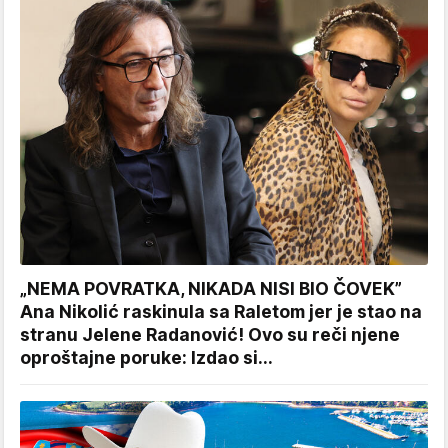
„NEMA POVRATKA, NIKADA NISI BIO ČOVEK”
Ana Nikolić raskinula sa Raletom jer je stao na
stranu Jelene Radanović! Ovo su reči njene
oproštajne poruke: Izdao si...