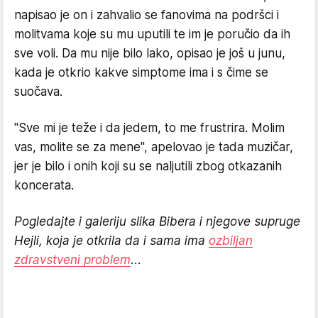
napisao je on i zahvalio se fanovima na podršci i
molitvama koje su mu uputili te im je poručio da ih
sve voli. Da mu nije bilo lako, opisao je još u junu,
kada je otkrio kakve simptome ima i s čime se
suočava.
"Sve mi je teže i da jedem, to me frustrira. Molim
vas, molite se za mene", apelovao je tada muzičar,
jer je bilo i onih koji su se naljutili zbog otkazanih
koncerata.
Pogledajte i galeriju slika Bibera i njegove supruge
Hejli, koja je otkrila da i sama ima
ozbiljan
zdravstveni problem
...