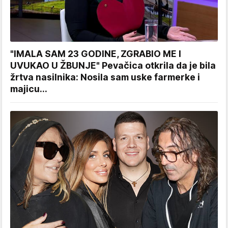
"IMALA SAM 23 GODINE, ZGRABIO ME I
UVUKAO U ŽBUNJE" Pevačica otkrila da je bila
žrtva nasilnika: Nosila sam uske farmerke i
majicu...