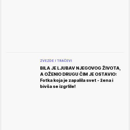
ZVEZDE I TRAČEVI
BILA JE LJUBAV NJEGOVOG ŽIVOTA,
A OŽENIO DRUGU ČIM JE OSTAVIO:
Fotka koja je zapalila svet - žena i
bivša se izgrlile!