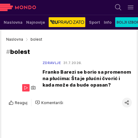
Naslovna
Najnovije
Sport
Info
Naslovna
bolest
#
bolest
ZDRAVLJE
31.7.2026.
Franko Barezi se borio sa promenom
na plućima: Šta je plućni čvorić i
kada može da bude opasan?
Reaguj
Komentariši