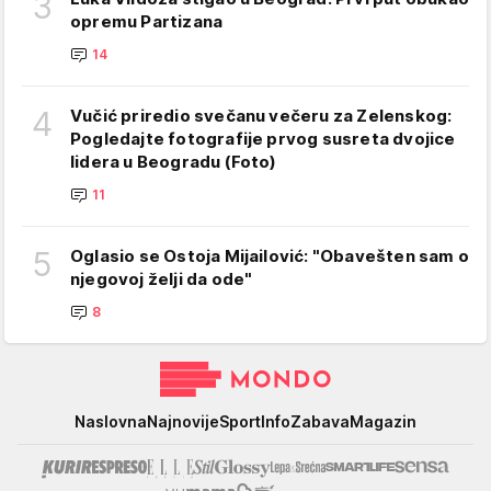
3
opremu Partizana
14
4
Vučić priredio svečanu večeru za Zelenskog:
Pogledajte fotografije prvog susreta dvojice
lidera u Beogradu (Foto)
11
5
Oglasio se Ostoja Mijailović: "Obavešten sam o
njegovoj želji da ode"
8
Mondo
Naslovna
Najnovije
Sport
Info
Zabava
Magazin