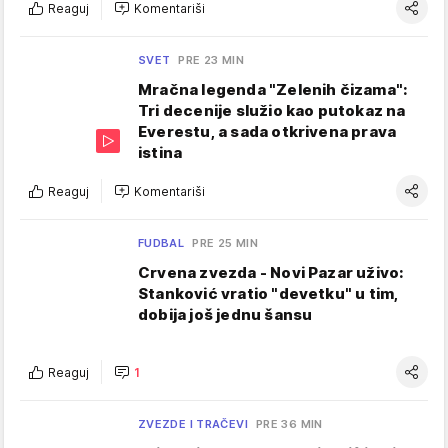
Reaguj
Komentariši
SVET
PRE 23 MIN
Mračna legenda "Zelenih čizama":
Tri decenije služio kao putokaz na
Everestu, a sada otkrivena prava
istina
Reaguj
Komentariši
FUDBAL
PRE 25 MIN
Crvena zvezda - Novi Pazar uživo:
Stanković vratio "devetku" u tim,
dobija još jednu šansu
Reaguj
1
ZVEZDE I TRAČEVI
PRE 36 MIN