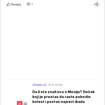
Reaguj
1
ZDRAVLJE
18.6.2026.
Da li ste znali ovo o Mesiju? Dečak
koji je prestao da raste pobedio
bolest i postao najveći ikada