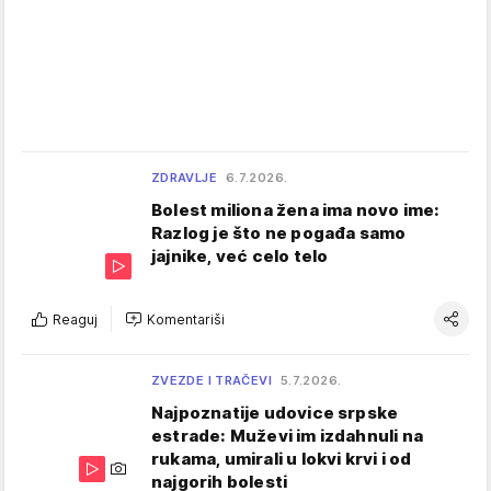
ZDRAVLJE
6.7.2026.
Bolest miliona žena ima novo ime:
Razlog je što ne pogađa samo
jajnike, već celo telo
Reaguj
Komentariši
ZVEZDE I TRAČEVI
5.7.2026.
Najpoznatije udovice srpske
estrade: Muževi im izdahnuli na
rukama, umirali u lokvi krvi i od
najgorih bolesti