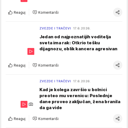
Reaguj
Komentariši
ZVEZDE I TRAČEVI
17.6.2026.
Jedan od najpoznatijih voditelja
sveta ima rak: Otkrio tešku
dijagnozu, oblik kancera agresivan
Reaguj
Komentariši
ZVEZDE I TRAČEVI
17.6.2026.
Kad je kolega završio u bolnici
preoteo mu verenicu: Poslednje
dane proveo zaključan, žena branila
da ga vide
Reaguj
Komentariši