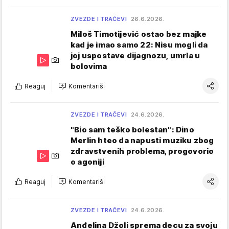
ZVEZDE I TRAČEVI
26.6.2026.
Miloš Timotijević ostao bez majke
kad je imao samo 22: Nisu mogli da
joj uspostave dijagnozu, umrla u
bolovima
Reaguj
Komentariši
ZVEZDE I TRAČEVI
24.6.2026.
"Bio sam teško bolestan": Dino
Merlin hteo da napusti muziku zbog
zdravstvenih problema, progovorio
o agoniji
Reaguj
Komentariši
ZVEZDE I TRAČEVI
24.6.2026.
Anđelina Džoli sprema decu za svoju