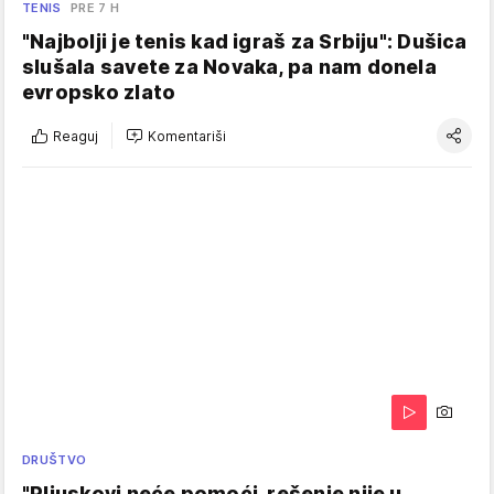
TENIS
PRE 7 H
"Najbolji je tenis kad igraš za Srbiju": Dušica
slušala savete za Novaka, pa nam donela
evropsko zlato
Reaguj
Komentariši
DRUŠTVO
"Pljuskovi neće pomoći, rešenje nije u