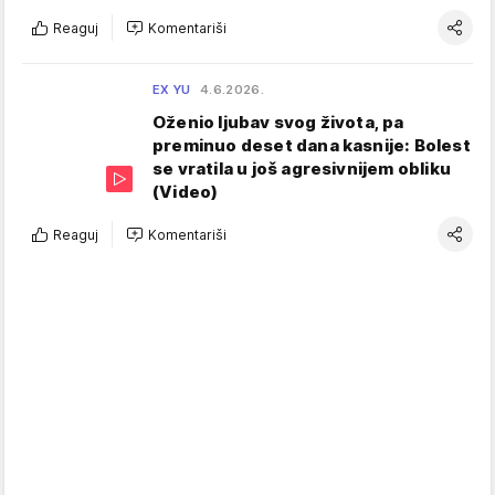
Reaguj
Komentariši
EX YU
4.6.2026.
Oženio ljubav svog života, pa
preminuo deset dana kasnije: Bolest
se vratila u još agresivnijem obliku
(Video)
Reaguj
Komentariši