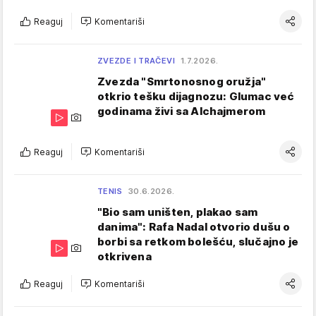
Reaguj
Komentariši
ZVEZDE I TRAČEVI
1.7.2026.
Zvezda "Smrtonosnog oružja"
otkrio tešku dijagnozu: Glumac već
godinama živi sa Alchajmerom
Reaguj
Komentariši
TENIS
30.6.2026.
"Bio sam uništen, plakao sam
danima": Rafa Nadal otvorio dušu o
borbi sa retkom bolešću, slučajno je
otkrivena
Reaguj
Komentariši