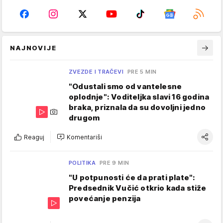
NAJNOVIJE
ZVEZDE I TRAČEVI
PRE 5 MIN
"Odustali smo od vantelesne
oplodnje": Voditeljka slavi 16 godina
braka, priznala da su dovoljni jedno
drugom
Reaguj
Komentariši
POLITIKA
PRE 9 MIN
"U potpunosti će da prati plate":
Predsednik Vučić otkrio kada stiže
povećanje penzija