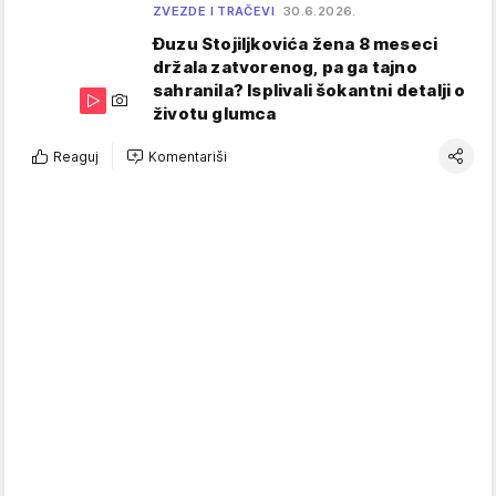
ZVEZDE I TRAČEVI
30.6.2026.
Đuzu Stojiljkovića žena 8 meseci
držala zatvorenog, pa ga tajno
sahranila? Isplivali šokantni detalji o
životu glumca
Reaguj
Komentariši