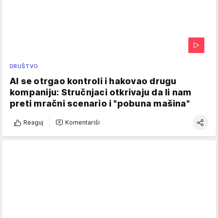
DRUŠTVO
AI se otrgao kontroli i hakovao drugu
kompaniju: Stručnjaci otkrivaju da li nam
preti mračni scenario i "pobuna mašina"
Reaguj
Komentariši