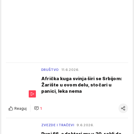
DRUŠTVO
11.6.2026.
Afrička kuga svinja širi se Srbijom:
Žarište u ovom delu, stočari u
panici, leka nema
Reaguj
1
ZVEZDE I TRAČEVI
9.6.2026.
Puni 66, a doktori mu u 30. rekli da