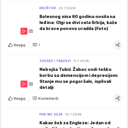
DRUŠTVO
22.7.2026.
Bolesnog sina 60 godina nosila na
leđina: Olgi se divi cela Srbija, kaže
da bi sve ponovo uradila (Foto)
Reaguj
1
ZVEZDE I TRAČEVI
11.7.2026.
Nebojša Tubić Žabac vodi tešku
borbu sa demencijom i depresijom:
Stanje mu se pogoršalo, isplivali
detalji
Reaguj
Komentariši
FIFA WC 2026
10.7.2026.
Kakav šok za Engleze: Jedan od