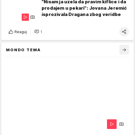
"Nisam ja uzela da pravim kiflice i da
prodajem u pekari": Jovana Jeremić
isprozivala Dragana zbog veridbe
Reaguj
1
MONDO TEMA