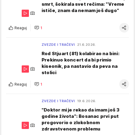
smrt, šokirala svet rečima: "Vreme
ističe, znam da nemam još dugo"
Reaguj
1
ZVEZDE I TRAČEVI
21.6.2026.
Rod Stjuart (81) kolabirao na bini:
Prekinuo koncert da bi primio
kiseonik, pa nastavio da peva na
stolici
Reaguj
1
ZVEZDE I TRAČEVI
19.6.2026.
"Doktor mi je rekao da imam još 3
godine života": Bosanac prvi put
progovorio o zlokobnom
zdravstvenom problemu