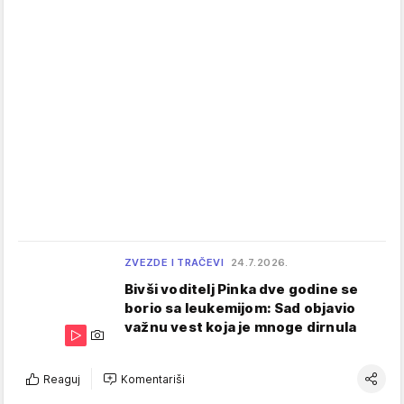
ZVEZDE I TRAČEVI
24.7.2026.
Bivši voditelj Pinka dve godine se
borio sa leukemijom: Sad objavio
važnu vest koja je mnoge dirnula
Reaguj
Komentariši