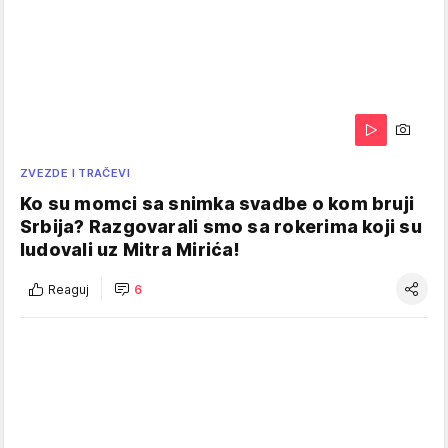
ZVEZDE I TRAČEVI
Ko su momci sa snimka svadbe o kom bruji
Srbija? Razgovarali smo sa rokerima koji su
ludovali uz Mitra Mirića!
Reaguj
6