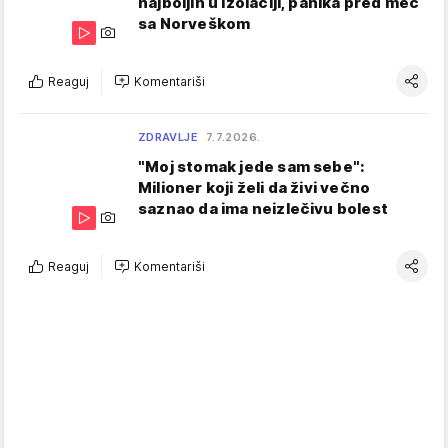
najboljih u izolaciji, panika pred meč
sa Norveškom
Reaguj
Komentariši
ZDRAVLJE
7.7.2026.
"Moj stomak jede sam sebe":
Milioner koji želi da živi večno
saznao da ima neizlečivu bolest
Reaguj
Komentariši