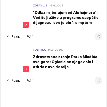
ZDRAVLJE
16.6.2026.
"Odlazim, bolujem od Alchajmera":
Voditelj uživo u programu saopštio
dijagnozu, ovo je bio 1. simptom
Reaguj
1
POLITIKA
14.6.2026.
Zdravstveno stanje Ratka Mladića
sve gore: Oglasio se njegov sin i
otkrio nove detalje
Reaguj
1