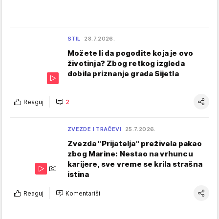
STIL
28.7.2026.
Možete li da pogodite koja je ovo
životinja? Zbog retkog izgleda
dobila priznanje grada Sijetla
Reaguj
2
ZVEZDE I TRAČEVI
25.7.2026.
Zvezda "Prijatelja" preživela pakao
zbog Marine: Nestao na vrhuncu
karijere, sve vreme se krila strašna
istina
Reaguj
Komentariši