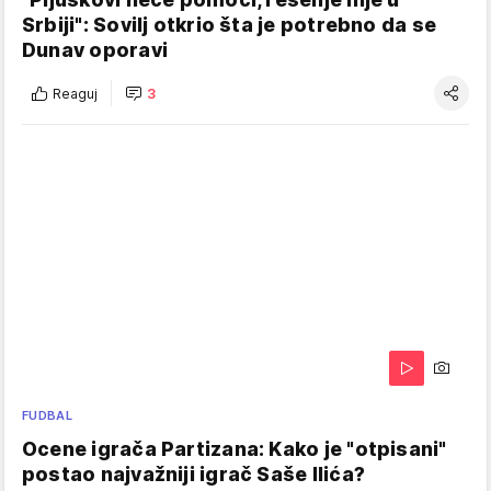
Srbiji": Sovilj otkrio šta je potrebno da se
Dunav oporavi
Reaguj
3
FUDBAL
Ocene igrača Partizana: Kako je "otpisani"
postao najvažniji igrač Saše Ilića?