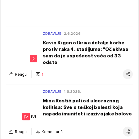
ZDRAVLJE
2.6.2026.
Kevin Kigen otkriva detalje borbe
protiv raka 4. stadijuma: "Očekivao
sam da je uspešnost veća od 33
odsto"
Reaguj
1
ZDRAVLJE
1.6.2026.
Mina Kostić pati od ulceroznog
kolitisa: Sve o teškoj bolesti koja
napada imunitet i izaziva jake bolove
Reaguj
Komentariši