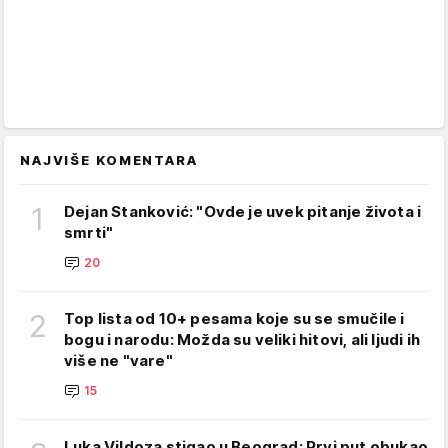
NAJVIŠE KOMENTARA
1
Dejan Stanković: "Ovde je uvek pitanje života i
smrti"
20
2
Top lista od 10+ pesama koje su se smučile i
bogu i narodu: Možda su veliki hitovi, ali ljudi ih
više ne "vare"
15
Luka Vildoza stigao u Beograd: Prvi put obukao