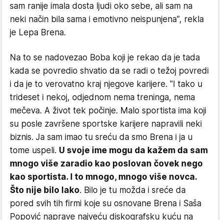
sam ranije imala dosta ljudi oko sebe, ali sam na
neki način bila sama i emotivno neispunjena", rekla
je Lepa Brena.
Na to se nadovezao Boba koji je rekao da je tada
kada se povredio shvatio da se radi o težoj povredi
i da je to verovatno kraj njegove karijere. "I tako u
trideset i nekoj, odjednom nema treninga, nema
mečeva. A život tek počinje. Malo sportista ima koji
su posle završene sportske karijere napravili neki
biznis. Ja sam imao tu sreću da smo Brena i ja u
tome uspeli.
U svoje ime mogu da kažem da sam
mnogo više zaradio kao poslovan čovek nego
kao sportista. I to mnogo, mnogo više novca.
Što nije bilo lako
. Bilo je tu možda i sreće da
pored svih tih firmi koje su osnovane Brena i Saša
Popović naprave najveću diskografsku kuću na