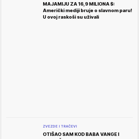
MAJAMIJU ZA 16,9 MILIONA $:
Američki mediji bruje o slavnom paru!
U ovoj raskoši su uživali
ZVEZDE I TRAČEVI
OTIŠAO SAM KOD BABA VANGE I