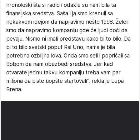
hronološki šta si radio i odakle su nam bila ta
finansijska sredstva. Saša i ja smo krenuli sa
nekakvom idejom da napravimo nešto 1998. Želeli
smo da napravimo kompaniju gde će ljudi doći da
pevaju. Nismo ni imali predstavu kako bi to bilo. Da
bi to bilo svetski poput Rai Uno, nama je bila
potrebna ozbiljna lova. Onda smo seli i popričali sa
Bobom da nam obezbedi sredstva. Jer kad
otvarate jednu takvu kompaniju treba vam par
miliona da biste uopšte startovali", rekla je Lepa
Brena.