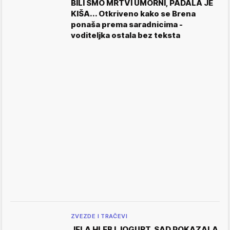
BILI SMO MRTVI UMORNI, PADALA JE
KIŠA... Otkriveno kako se Brena
ponaša prema saradnicima -
voditeljka ostala bez teksta
ZVEZDE I TRAČEVI
JELA HLEB I JOGURT, SAD POKAZALA