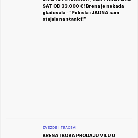
SAT OD 33.000 €! Brena je nekada
gladovala - "Pokisla i JADNA sam
stajala na stanici!"
ZVEZDE I TRAČEVI
BRENA I BOBA PRODAJU VILU U