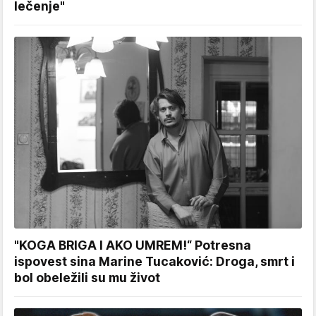
lečenje"
"KOGA BRIGA I AKO UMREM!“ Potresna
ispovest sina Marine Tucaković: Droga, smrt i
bol obeležili su mu život