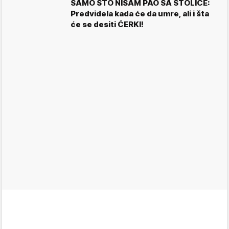
SAMO ŠTO NISAM PAO SA STOLICE:
Predvidela kada će da umre, ali i šta
će se desiti ĆERKI!