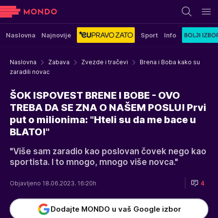
Naslovna
Najnovije
Sport
Info
Naslovna
Zabava
Zvezde i tračevi
Brena i Boba kako su
zaradili novac
ŠOK ISPOVEST BRENE I BOBE - OVO
TREBA DA SE ZNA O NAŠEM POSLU! Prvi
put o milionima: "Hteli su da me bace u
BLATO!"
"Više sam zaradio kao poslovan čovek nego kao
sportista. I to mnogo, mnogo više novca."
Objavljeno 18.06.2023. 16:20h
4
Dodajte MONDO u vaš Google izbor