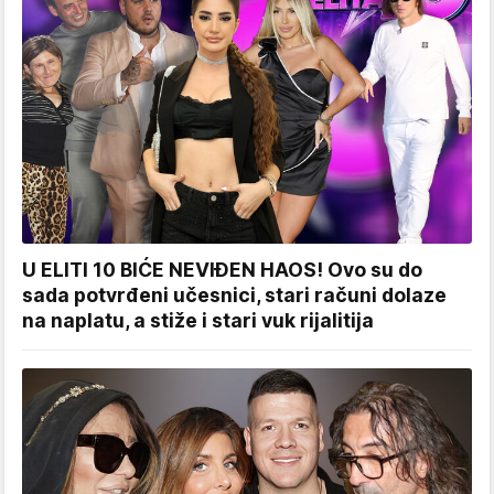
U ELITI 10 BIĆE NEVIĐEN HAOS! Ovo su do
sada potvrđeni učesnici, stari računi dolaze
na naplatu, a stiže i stari vuk rijalitija