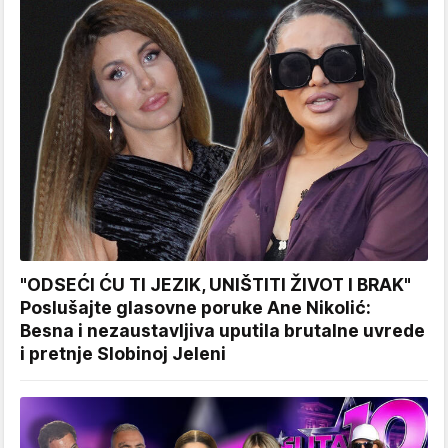
"ODSEĆI ĆU TI JEZIK, UNIŠTITI ŽIVOT I BRAK"
Poslušajte glasovne poruke Ane Nikolić:
Besna i nezaustavljiva uputila brutalne uvrede
i pretnje Slobinoj Jeleni