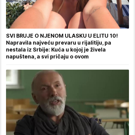
SVI BRUJE O NJENOM ULASKU U ELITU 10!
Napravila najveću prevaru u rijalitiju, pa
nestala iz Srbije: Kuća u kojoj je živela
napuštena, a svi pričaju o ovom