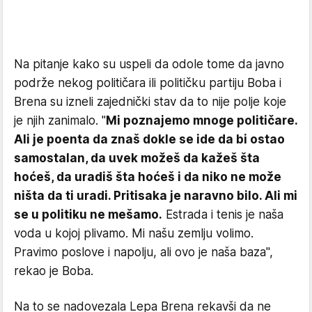
Na pitanje kako su uspeli da odole tome da javno
podrže nekog političara ili političku partiju Boba i
Brena su izneli zajednički stav da to nije polje koje
je njih zanimalo. "
Mi poznajemo mnoge političare.
Ali je poenta da znaš dokle se ide da bi ostao
samostalan, da uvek možeš da kažeš šta
hoćeš, da uradiš šta hoćeš i da niko ne može
ništa da ti uradi. Pritisaka je naravno bilo. Ali mi
se u politiku ne mešamo.
Estrada i tenis je naša
voda u kojoj plivamo. Mi našu zemlju volimo.
Pravimo poslove i napolju, ali ovo je naša baza",
rekao je Boba.
Na to se nadovezala Lepa Brena rekavši da ne