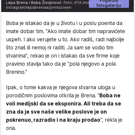
Pogledaj
Lepa Brena i Boba Živojinović
Foto: ATA Images/Antonio Ahel,
fotogaleriju
Instagram/lepabrenaa/printscreen
Boba je istakao da je u životu i u poslu poenta da
imate dobar tim. "Ako imate dobar tim napravićete
uspeh. I ako verujete u to. Ako radiš, radi najbolje
što znaš ili nemoj ni raditi. Ja sam se vodio tim
stvarima", rekao je on i istakao da sve firme koje
pravimo stavlja tako da je "pola njegovo a pola
Brenino."
Ipak, o tome kakva je njegova stvarna uloga u
porodičnim poslovima otkrila je Brena. "
Boba ne
voli medijski da se eksponira. Ali treba da se
zna da je sve naše velike poslove je on
pokrenuo, razradio i na kraju prodao
", rekla je
ona.