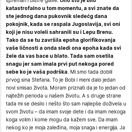
spreman i bistre glave.
Ono što je bilo
katastrofalno u tom momentu, a svi znate da
ste jednog dana pukovnik sledećg dana
pokojnik, kada se raspala Jugoslavija, svi oni
koji je nisu voleli sahranili su i Lepu Brenu.
Tako da se tu završila epoha glorifikovanja
vaše ličnosti a onda sledi ona epoha kada svi
žele da vas bace u blato. Tada sam osetila
snagu jer sam imala prvi put nekoga pored
sebe ko je vaša podrška
. Mi smo tada dobili
prvog sina Stefana. To je Bobi i meni dalo jedan
novi smisao života. Moram priznati da je to jedan od
najtežih perioda u našem životu. A s druge strane
tada mi se desilo i nešto što sam najlepše doživela u
svom životu – da imam svoje dete i da imam nekoga
koga volim i kome mogu da kažem sve. Da imam
nekog ko je moja zaleđina, moja snaga i energija. Ja