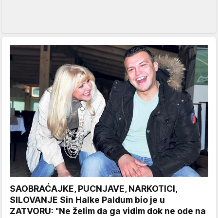
SAOBRAĆAJKE, PUCNJAVE, NARKOTICI,
SILOVANJE Sin Halke Paldum bio je u
ZATVORU: "Ne želim da ga vidim dok ne ode na