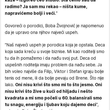
radimo? Ja sam mu rekao – ništa kume,
napravićemo bolji i veći.
"
Govoreći o porodici, Boba Živojnović je napomenuo
da je upravo ona njihov najveći uspeh.
"Naš najveći uspeh je porodica koja je opstala. Deca
koja sada kreću u svoje biznise. Mi kao roditelji smo
tu da ih pomažemo i da nađu svoj put. Deca od
uspešnih roditelja imaju problem da nađu sebe. Ja
bih voleo najviše da Filip, Viktor i Stefan igraju bolje
tenis od mene, ili da bolje pevaju od Brene. Što nije
lako.
Oni nisu krivi što smo mi to što jesmo. Oni
nisu krivi što žive u kući od hiljadu i nešto
kvadrata a mi smo počeli u 60. balansirali smo
tu snagu, energiju i ljubav koju dajemo deci
",