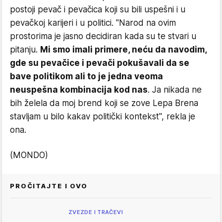
postoji pevač i pevačica koji su bili uspešni i u
pevačkoj karijeri i u politici. "Narod na ovim
prostorima je jasno decidiran kada su te stvari u
pitanju.
Mi smo imali primere, neću da navodim,
gde su pevačice i pevači pokušavali da se
bave politikom ali to je jedna veoma
neuspešna kombinacija kod nas
. Ja nikada ne
bih želela da moj brend koji se zove Lepa Brena
stavljam u bilo kakav politički kontekst", rekla je
ona.
(MONDO)
PROČITAJTE I OVO
ZVEZDE I TRAČEVI