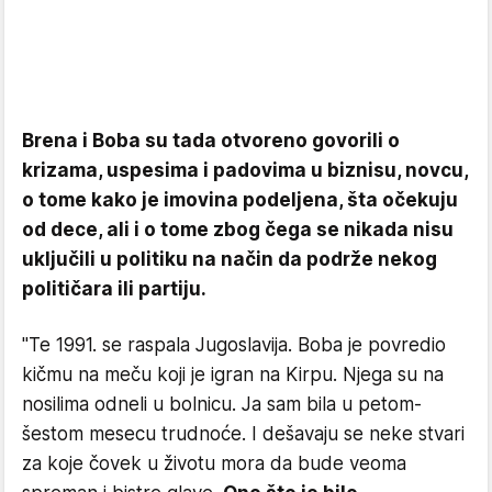
Brena i Boba su tada otvoreno govorili o
krizama, uspesima i padovima u biznisu, novcu,
o tome kako je imovina podeljena, šta očekuju
od dece, ali i o tome zbog čega se nikada nisu
uključili u politiku na način da podrže nekog
političara ili partiju.
"Te 1991. se raspala Jugoslavija. Boba je povredio
kičmu na meču koji je igran na Kirpu. Njega su na
nosilima odneli u bolnicu. Ja sam bila u petom-
šestom mesecu trudnoće. I dešavaju se neke stvari
za koje čovek u životu mora da bude veoma