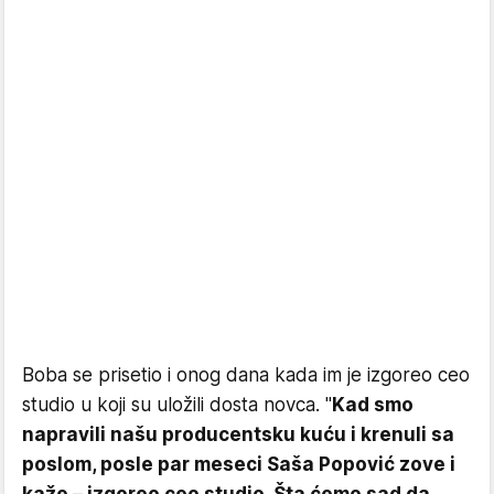
Boba se prisetio i onog dana kada im je izgoreo ceo
studio u koji su uložili dosta novca. "
Kad smo
napravili našu producentsku kuću i krenuli sa
poslom, posle par meseci Saša Popović zove i
kaže – izgoreo ceo studio. Šta ćemo sad da