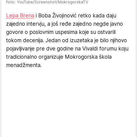
Foto: YouTube/Screenshot/MokrogorskaTV
Lepa Brena
i Boba Živojinović retko kada daju
zajedno intervju, a još ređe zajedno negde javno
govore o poslovnim uspesima koje su ostvarili
tokom decenija. Jedan od izuzetaka je bilo njihovo
pojavljivanje pre dve godine na Vivaldi forumu koju
tradicionalno organizuje Mokrogorska škola
menadžmenta.