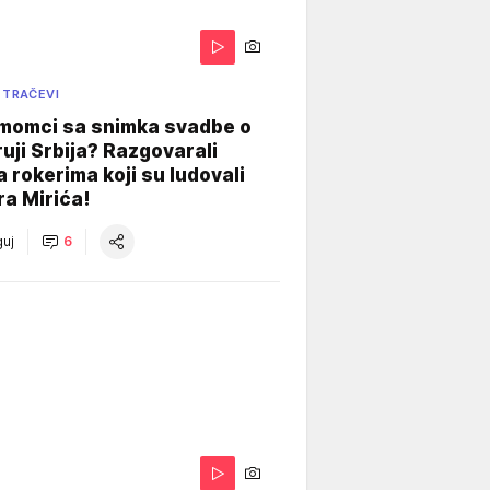
 TRAČEVI
 momci sa snimka svadbe o
uji Srbija? Razgovarali
 rokerima koji su ludovali
ra Mirića!
uj
6