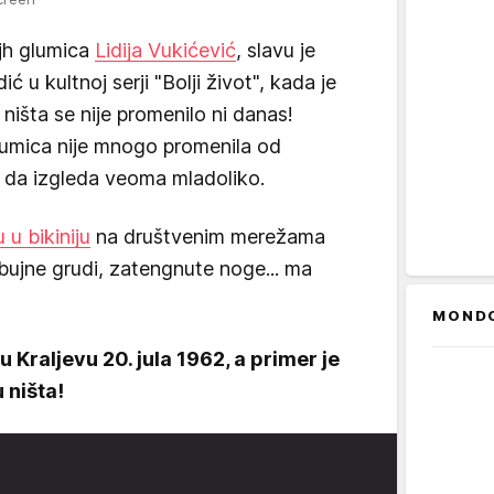
ijh glumica
Lidija Vukićević
, slavu je
 u kultnoj serji "Bolji život", kada je
 ništa se nije promenilo ni danas!
umica nije mnogo promenila od
m da izgleda veoma mladoliko.
u u bikiniju
na društvenim merežama
, bujne grudi, zatengnute noge... ma
MOND
u Kraljevu 20. jula 1962, a primer je
 ništa!