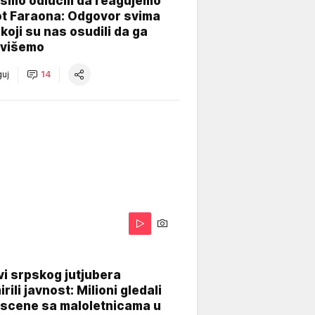
smo odlučili da reagujemo
ot Faraona: Odgovor svima
koji su nas osudili da ga
višemo
uj
14
i srpskog jutjubera
rili javnost: Milioni gledali
 scene sa maloletnicama u