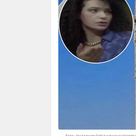
Foto: Instagram/lidijavukicevic/print