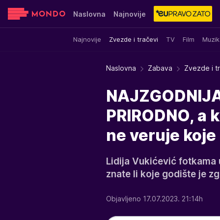
Naslovna
Najnovije
Najnovije
Zvezde i tračevi
TV
Film
Muzik
Sensa
Stvar ukusa
Yumama
Naslovna
Zabava
Zvezde i t
NAJZGODNIJA 
PRIRODNO, a k
ne veruje koje 
Lidija Vukićević fotkama 
znate li koje godište je 
Objavljeno 17.07.2023. 21:14h