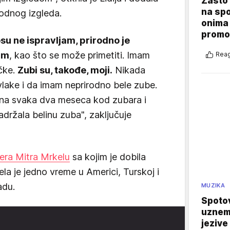
Zašto 
na sp
rodnog izgleda.
onima 
promo
su ne ispravljam, prirodno je
am
, kao što se može primetiti. Imam
Reag
čke.
Zubi su, takođe, moji.
Nikada
vlake i da imam neprirodno bele zube.
na svaka dva meseca kod zubara i
adržala belinu zuba", zaključuje
era Mitra Mrkelu
sa kojim je dobila
ela je jedno vreme u Americi, Turskoj i
adu.
MUZIKA
Spotov
uznemi
jezive