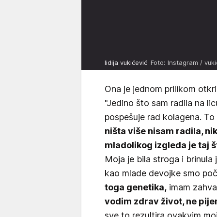
lidija vukićević
Foto: Instagram / vukic
Ona je jednom prilikom otkri
"Jedino što sam radila na li
pospešuje rad kolagena. To
ništa više nisam radila, n
mladolikog izgleda je taj 
Moja je bila stroga i brinula
kao mlade devojke smo poče
toga genetika,
imam zahval
vodim zdrav život, ne pije
sve to rezultira ovakvim moji