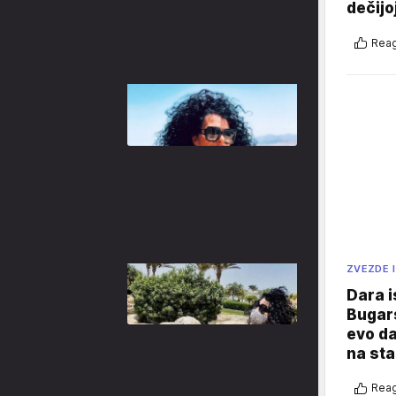
dečijo
Reag
ZVEZDE I
Dara i
Bugars
evo da
na sta
Reag