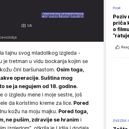
FILM
Pogledaj fotogaleriju
Poziv 
priča 
1/5
o film
“ratuj
eviclidija
Reag
la tajnu svog mladolikog izgleda -
cu je tretman u vidu bockanja kojim se
 kožu čini baršunastom.
Osim toga,
ikakve operacije. Suština mog
što se ja negujem od 18. godine.
 je o izgledu mene i moje sestre, još
le da koristimo kreme za lice.
Pored
nu kožu na moju majku.
Pored toga,
m, ne pušim, zdravije se hranim
i
ZVEZDE I
m izgledom", otkrila je Lidija i dodala