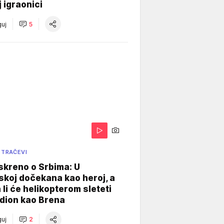
j igraonici
uj
5
 TRAČEVI
skreno o Srbima: U
koj dočekana kao heroj, a
 li će helikopterom sleteti
dion kao Brena
uj
2