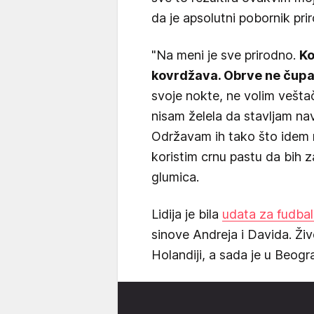
da je apsolutni pobornik pri
"Na meni je sve prirodno.
Ko
kovrdžava. Obrve ne čup
svoje nokte, ne volim vešta
nisam želela da stavljam na
Održavam ih tako što idem 
koristim crnu pastu da bih z
glumica.
Lidija je bila
udata za fudbal
sinove Andreja i Davida. Živ
Holandiji, a sada je u Beogr