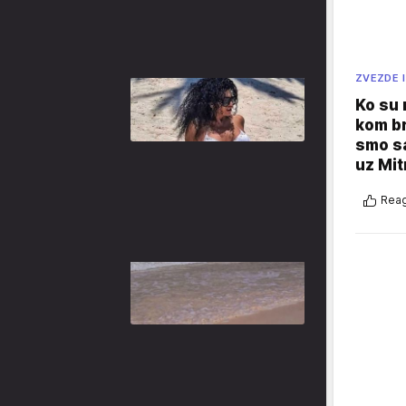
ZVEZDE I
Ko su
kom br
smo sa
uz Mit
Reag