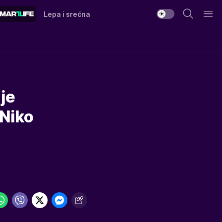
Lepa i srećna
je
Niko