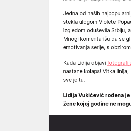
Jedna od naših najpopularn
stekla ulogom Violete Popadić
izgledom oduševila Srbiju, a
Mnogi komentarišu da se gl
emotivanja serije, s obziro
Kada Lidija objavi
fotografij
nastane kolaps! Vitka linija
sve je tu.
Lidija Vukićević rođena je 
žene kojoj godine ne mogu