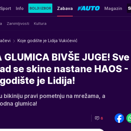
Sport
Info
Zabava
Magazin
a
Zanimljivosti
Kultura
račevi
Koje godište je Lidija Vukićević
GLUMICA BIVŠE JUGE! Sve 
ad se skine nastane HAOS - 
godište je Lidija!
u bikiniju pravi pometnju na mrežama, a
zgodna glumica!
6