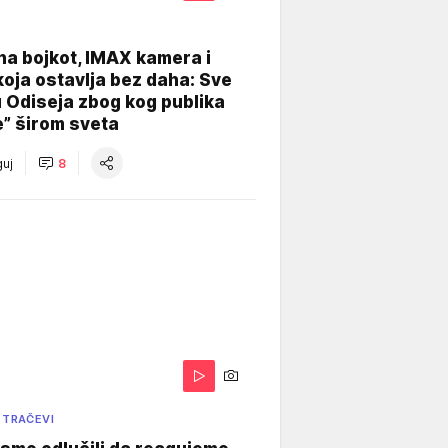
na bojkot, IMAX kamera i
koja ostavlja bez daha: Sve
u Odiseja zbog kog publika
e” širom sveta
uj
8
 TRAČEVI