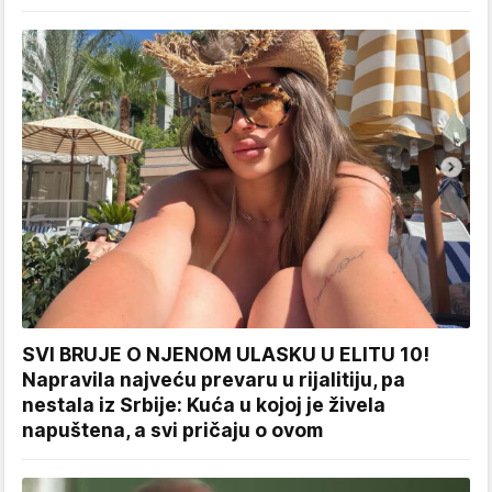
SVI BRUJE O NJENOM ULASKU U ELITU 10!
Napravila najveću prevaru u rijalitiju, pa
nestala iz Srbije: Kuća u kojoj je živela
napuštena, a svi pričaju o ovom