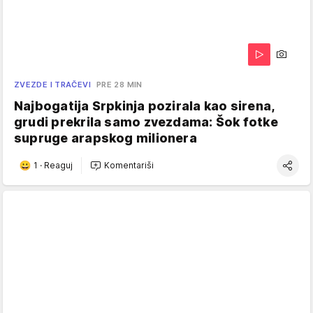
ZVEZDE I TRAČEVI
PRE 28 MIN
Najbogatija Srpkinja pozirala kao sirena,
grudi prekrila samo zvezdama: Šok fotke
supruge arapskog milionera
1
·
Reaguj
Komentariši