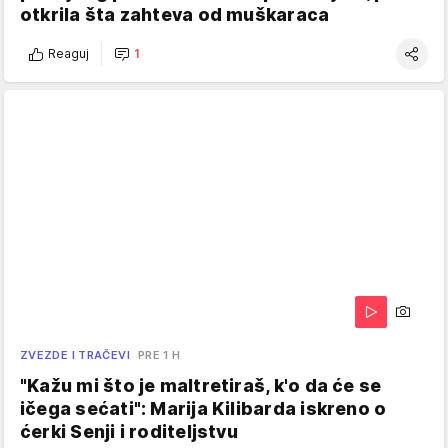
otkrila šta zahteva od muškaraca
Reaguj
1
ZVEZDE I TRAČEVI
PRE 1 H
"Kažu mi što je maltretiraš, k'o da će se
ičega sećati": Marija Kilibarda iskreno o
ćerki Senji i roditeljstvu