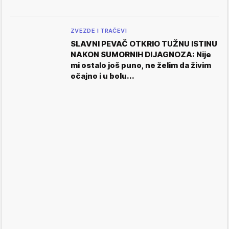
ZVEZDE I TRAČEVI
SLAVNI PEVAČ OTKRIO TUŽNU ISTINU
NAKON SUMORNIH DIJAGNOZA: Nije
mi ostalo još puno, ne želim da živim
očajno i u bolu...