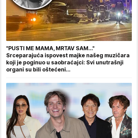
"PUSTI ME MAMA, MRTAV SAM..."
Srceparajuća ispovest majke našeg muzičara
koji je poginuo u saobraćajci: Svi unutrašnji
organi su bili oštećeni...