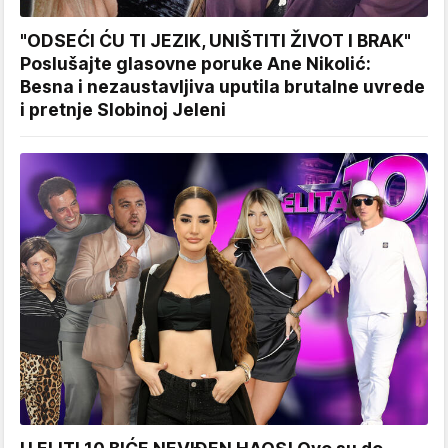
"ODSEĆI ĆU TI JEZIK, UNIŠTITI ŽIVOT I BRAK"
Poslušajte glasovne poruke Ane Nikolić:
Besna i nezaustavljiva uputila brutalne uvrede
i pretnje Slobinoj Jeleni