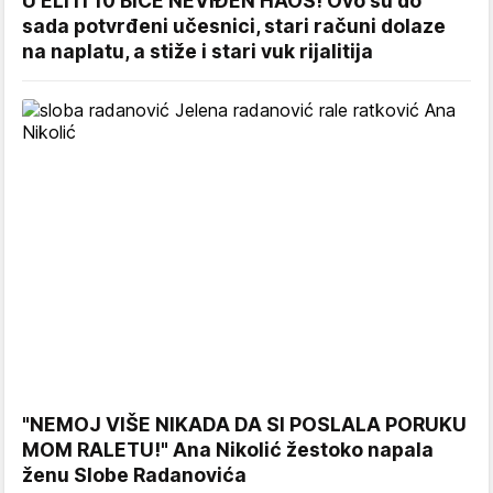
U ELITI 10 BIĆE NEVIĐEN HAOS! Ovo su do
sada potvrđeni učesnici, stari računi dolaze
na naplatu, a stiže i stari vuk rijalitija
"NEMOJ VIŠE NIKADA DA SI POSLALA PORUKU
MOM RALETU!" Ana Nikolić žestoko napala
ženu Slobe Radanovića