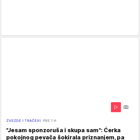
ZVEZDE I TRAČEVI
PRE 1 H
"Jesam sponzoruša i skupa sam": Ćerka
pokojnog pevača šokirala priznanjem, pa