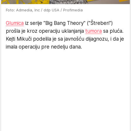
Foto: Admedia, Inc / ddp USA / Profimedia
Glumica
iz serije "Big Bang Theory" ("Štreberi")
prošla je kroz operaciju uklanjanja
tumora
sa pluća.
Kejti Mikuči podelila je sa javnošću dijagnozu, i da je
imala operaciju pre nedelju dana.