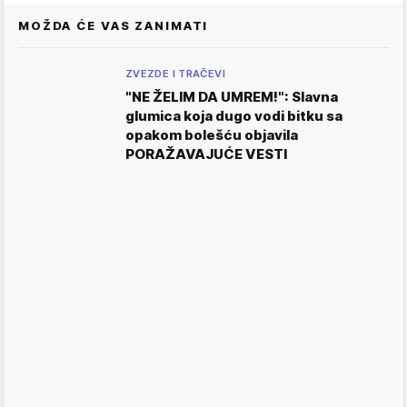
MOŽDA ĆE VAS ZANIMATI
ZVEZDE I TRAČEVI
"NE ŽELIM DA UMREM!": Slavna
glumica koja dugo vodi bitku sa
opakom bolešću objavila
PORAŽAVAJUĆE VESTI