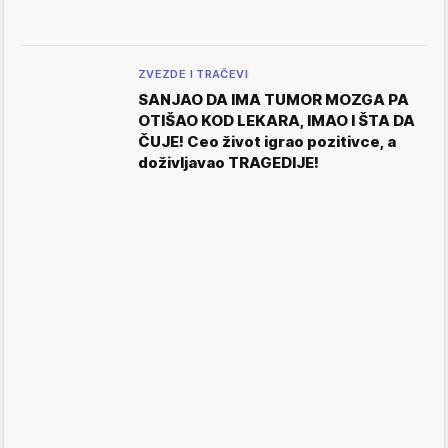
ZVEZDE I TRAČEVI
SANJAO DA IMA TUMOR MOZGA PA
OTIŠAO KOD LEKARA, IMAO I ŠTA DA
ČUJE! Ceo život igrao pozitivce, a
doživljavao TRAGEDIJE!