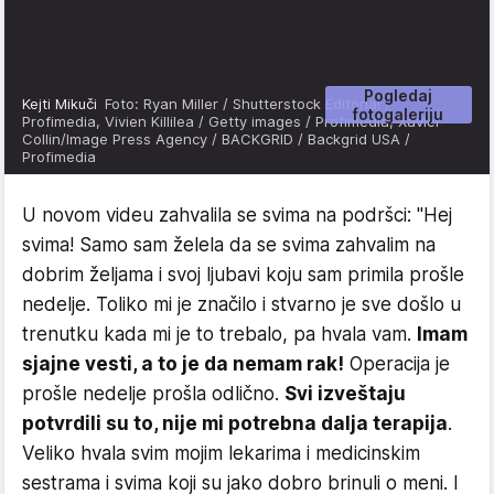
Pogledaj
Kejti Mikuči
Foto: Ryan Miller / Shutterstock Editorial /
fotogaleriju
Profimedia, Vivien Killilea / Getty images / Profimedia, Xavier
Collin/Image Press Agency / BACKGRID / Backgrid USA /
Profimedia
U novom videu zahvalila se svima na podršci: "Hej
svima! Samo sam želela da se svima zahvalim na
dobrim željama i svoj ljubavi koju sam primila prošle
nedelje. Toliko mi je značilo i stvarno je sve došlo u
trenutku kada mi je to trebalo, pa hvala vam.
Imam
sjajne vesti, a to je da nemam rak!
Operacija je
prošle nedelje prošla odlično.
Svi izveštaju
potvrdili su to, nije mi potrebna dalja terapija
.
Veliko hvala svim mojim lekarima i medicinskim
sestrama i svima koji su jako dobro brinuli o meni. I