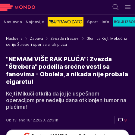
Naslovna
Najnovije
Sport
Info
Naslovna
Zabava
Zvezde i tračevi
Glumica Kejti Mekuči iz
serije Štreberi operisala rak pluća
"NEMAM VIŠE RAK PLUĆA": Zvezda
"Štrebera" podelila srećne vesti sa
fanovima - Obolela, a nikada nije probala
cigaretu!
Kejti Mikuči otkrila da joj je uspešnom
operacijom pre nedelju dana otklonjen tumor na
plućima!
Objavljeno 18.12.2023. 22:31h
3