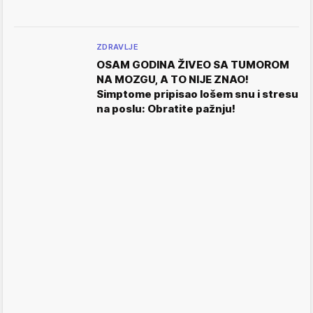
ZDRAVLJE
OSAM GODINA ŽIVEO SA TUMOROM
NA MOZGU, A TO NIJE ZNAO!
Simptome pripisao lošem snu i stresu
na poslu: Obratite pažnju!