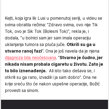
Kejti, koja igra lik Lusi u pomenutoj seriji, u videu se
svima obratila rečima: "Zdravo svima, ovo nije Tik
Tok, ovo je Sik Tok (Bolesni Tok)", rekla je, i
dodala, "u bolnici sam jer sam imala operaciju
uklanjanja tumora sa pluća juče.
Otkrili su ga u
stvarno ranoj fazi
". Ona je još navela da je njena
dijagnoza bila neočekivana
. "
Stvarno je čudno, jer
nikada nisam probala cigaretu u životu. Zato je
to bilo iznenađenje.
Ali isto tako dešava se, i
otkrili su ga rano, izvadili i ja sam dobro". Ona ne
krije sreću što će nakon uspešne operacije, Božić
provesti sa sinom.