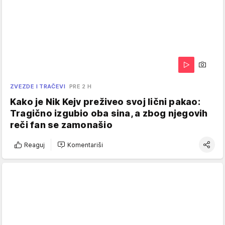
ZVEZDE I TRAČEVI
PRE 2 H
Kako je Nik Kejv preživeo svoj lični pakao:
Tragično izgubio oba sina, a zbog njegovih
reči fan se zamonašio
Reaguj
Komentariši