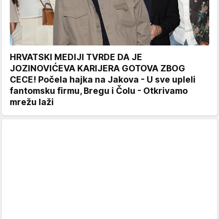
HRVATSKI MEDIJI TVRDE DA JE
JOZINOVIĆEVA KARIJERA GOTOVA ZBOG
CECE! Počela hajka na Jakova - U sve upleli
fantomsku firmu, Bregu i Čolu - Otkrivamo
mrežu laži