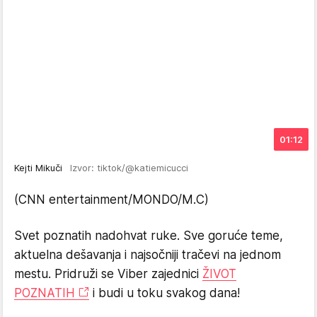
01:12
Kejti Mikuči
Izvor: tiktok/@katiemicucci
(CNN entertainment/MONDO/M.C)
Svet poznatih nadohvat ruke. Sve goruće teme,
aktuelna dešavanja i najsočniji tračevi na jednom
mestu. Pridruži se Viber zajednici
ŽIVOT
POZNATIH
i budi u toku svakog dana!