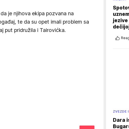
Spotov
 da je njihova ekipa pozvana na
uznemi
jezive
događaj, te da su opet imali problem sa
dečijo
 put pridružila i Tairovićka.
Reag
ZVEZDE I
Dara i
Bugars