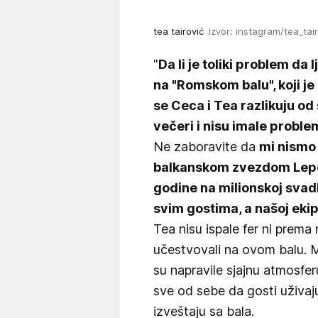
tea tairović
Izvor: instagram/tea_tai
"
Da li je toliki problem da 
na "Romskom balu", koji j
se Ceca i Tea razlikuju od
večeri i nisu imale probl
Ne zaboravite da
mi nismo
balkanskom zvezdom Lepo
godine na milionskoj svadb
svim gostima, a našoj ekip
Tea nisu ispale fer ni prema
učestvovali na ovom balu. M
su napravile sjajnu atmosferu
sve od sebe da gosti uživaju"
izveštaju sa bala.