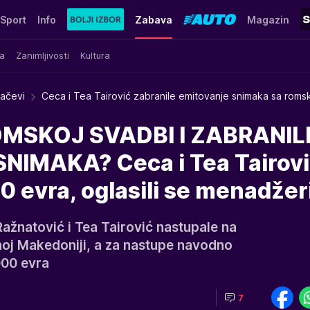
Sport
Info
Zabava
Magazin
a
Zanimljivosti
Kultura
račevi
Ceca i Tea Tairović zabranile emitovanje snimaka sa rom
MSKOJ SVADBI I ZABRANIL
NIMAKA? Ceca i Tea Tairov
 evra, oglasili se menadžeri
ažnatović i Tea Tairović nastupale na
oj Makedoniji, a za nastupe navodno
000 evra
7