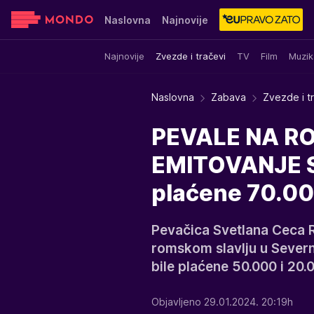
Naslovna
Najnovije
Najnovije
Zvezde i tračevi
TV
Film
Muzik
Sensa
Stvar ukusa
Yumama
Naslovna
Zabava
Zvezde i t
PEVALE NA RO
EMITOVANJE S
plaćene 70.000
Pevačica Svetlana Ceca R
romskom slavlju u Severn
bile plaćene 50.000 i 20.
Objavljeno 29.01.2024. 20:19h