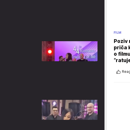
FILM
Poziv 
priča 
o film
“ratuj
Reag