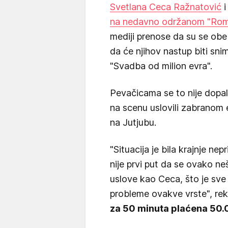
Svetlana Ceca Ražnatović
na nedavno održanom "Rom
mediji prenose da su se obe
da će njihov nastup biti sni
"Svadba od milion evra".
Pevačicama se to nije dopalo
na scenu uslovili zabranom e
na Jutjubu.
"Situacija je bila krajnje ne
nije prvi put da se ovako ne
uslove kao Ceca, što je sve z
probleme ovakve vrste", reka
za 50 minuta plaćena 50.