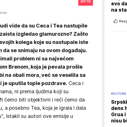
00:15
evo da
na sta
rovic
Reag
ljudi vide da su Ceca i Tea nastupile
e zaista izgledao glamurozno? Zašto
 svojih kolega koje su nastupale iste
em da se snimaju na ovom događaju.
 imali problem ni sa najvećom
m Brenom, koja je pevala prošle
i na obali mora, već se veselila sa
i je uputila tople pozdrave.
Ceca i
 nama, ni prema ljudima koji su
KULTURA
i ćemo biti objektivni i reći ćemo da
Srpski
, a posebno Tea, koja je igrala i dala
dens h
Grua i
, istakli su autori ove emisije u
nisu b