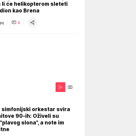
 li će helikopterom sleteti
dion kao Brena
uj
2
 simfonijski orkestar svira
itove 90-ih: Oživeli su
 "plavog slona", a note im
itne