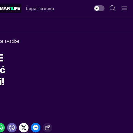
Lepa i srećna
ske svadbe
E
ić
!