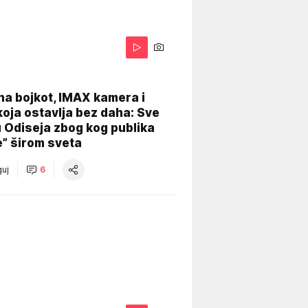
na bojkot, IMAX kamera i
koja ostavlja bez daha: Sve
u Odiseja zbog kog publika
e” širom sveta
uj
6