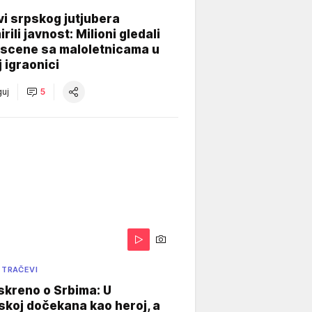
i srpskog jutjubera
rili javnost: Milioni gledali
 scene sa maloletnicama u
j igraonici
uj
5
 TRAČEVI
skreno o Srbima: U
koj dočekana kao heroj, a