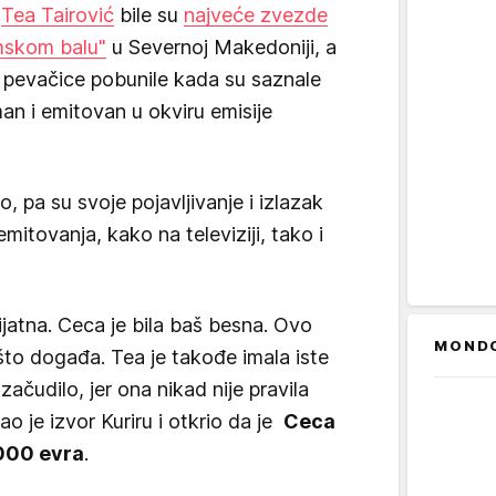
i
Tea Tairović
bile su
najveće zvezde
skom balu"
u Severnoj Makedoniji, a
 pevačice pobunile kada su saznale
man i emitovan u okviru emisije
, pa su svoje pojavljivanje i izlazak
mitovanja, kako na televiziji, tako i
prijatna. Ceca je bila baš besna. Ovo
MOND
što događa. Tea je takođe imala iste
ačudilo, jer ona nikad nije pravila
o je izvor Kuriru i otkrio da je
Ceca
000 evra
.