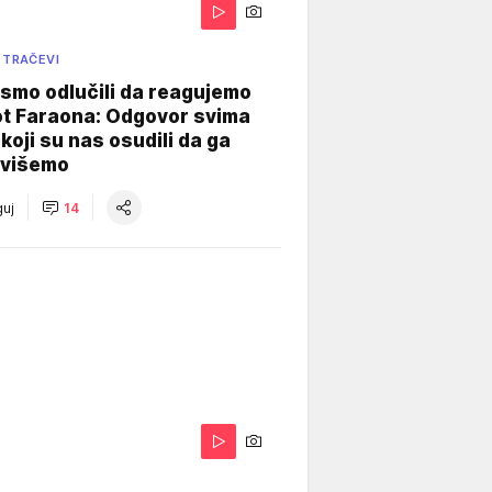
 TRAČEVI
smo odlučili da reagujemo
ot Faraona: Odgovor svima
koji su nas osudili da ga
višemo
uj
14