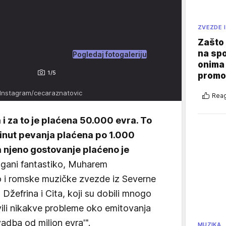
ZVEZDE I
Zašto 
na sp
Pogledaj fotogaleriju
onima 
1/5
promo
 Instagram/cecaraznatovic
Reag
i za to je plaćena 50.000 evra. To
minut pevanja plaćena po 1.000
a njeno gostovanje plaćeno je
Đogani fantastiko, Muharem
o i romske muzičke zvezde iz Severne
Džefrina i Cita, koji su dobili mnogo
avili nikakve probleme oko emitovanja
vadba od milion evra'".
MUZIKA