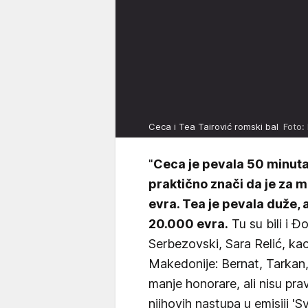
Ceca i Tea Tairović romski bal
Foto:
"
Ceca je pevala 50 minuta 
praktično znači da je za 
evra. Tea je pevala duže, 
20.000 evra.
Tu su bili i 
Serbezovski, Sara Relić, ka
Makedonije: Bernat, Tarkan, 
manje honorare, ali nisu pr
njihovih nastupa u emisiji 'S