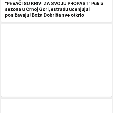
"PEVAČI SU KRIVI ZA SVOJU PROPAST" Pukla
sezona u Crnoj Gori, estradu ucenjuju i
ponižavaju! Boža Dobriša sve otkrio