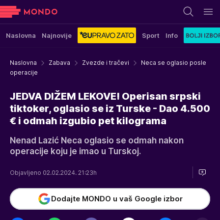
Naslovna
Najnovije
Sport
Info
Naslovna
Zabava
Zvezde i tračevi
Neca se oglasio posle
operacije
JEDVA DIŽEM LEKOVE! Operisan srpski
tiktoker, oglasio se iz Turske - Dao 4.500
€ i odmah izgubio pet kilograma
Nenad Lazić Neca oglasio se odmah nakon
operacije koju je imao u Turskoj.
Objavljeno 02.02.2024. 21:23h
Dodajte MONDO u vaš Google izbor