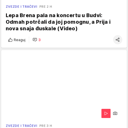
ZVEZDE I TRAČEVI
PRE 2 H
Lepa Brena pala na koncertu u Budvi:
Odmah potrčali da joj pomognu, a Prija i
nova snaja đuskale (Video)
Reaguj
3
ZVEZDE I TRAČEVI
PRE 3 H