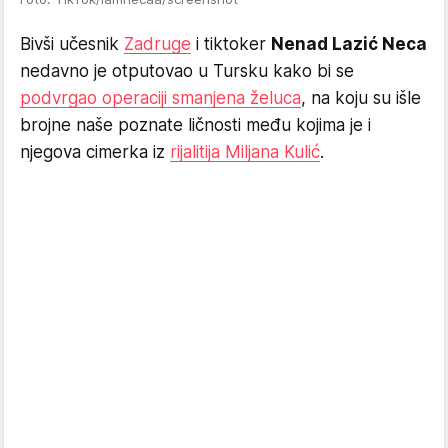
Bivši učesnik
Zadruge
i tiktoker
Nenad Lazić Neca
nedavno je otputovao u Tursku kako bi se
podvrgao operaciji smanjena želuca
, na koju su išle
brojne naše poznate ličnosti među kojima je i
njegova cimerka iz
rijalitija Miljana Kulić
.