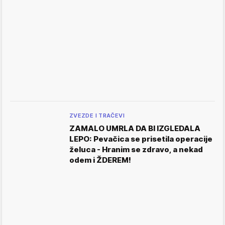
ZVEZDE I TRAČEVI
ZAMALO UMRLA DA BI IZGLEDALA
LEPO: Pevačica se prisetila operacije
želuca - Hranim se zdravo, a nekad
odem i ŽDEREM!