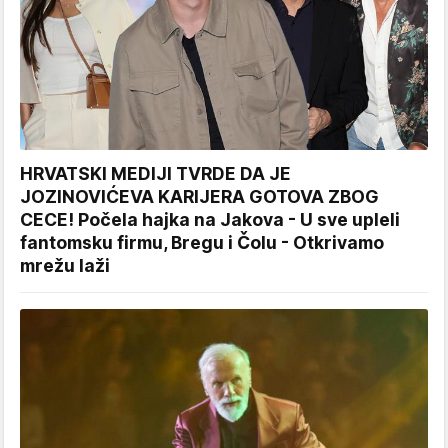
HRVATSKI MEDIJI TVRDE DA JE
JOZINOVIĆEVA KARIJERA GOTOVA ZBOG
CECE! Počela hajka na Jakova - U sve upleli
fantomsku firmu, Bregu i Čolu - Otkrivamo
mrežu laži