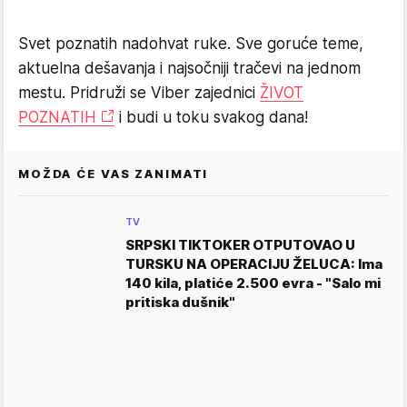
Svet poznatih nadohvat ruke. Sve goruće teme,
aktuelna dešavanja i najsočniji tračevi na jednom
mestu. Pridruži se Viber zajednici
ŽIVOT
POZNATIH
i budi u toku svakog dana!
MOŽDA ĆE VAS ZANIMATI
TV
SRPSKI TIKTOKER OTPUTOVAO U
TURSKU NA OPERACIJU ŽELUCA: Ima
140 kila, platiće 2.500 evra - "Salo mi
pritiska dušnik"