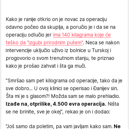
Kako je ranije otkrio on je novac za operaciju
odavno počeo da skuplja, a poručio je i da se na
operaciju odlučio jer
ima 140 kilagrama koje će
teško da "izgubi prirodnim putem"
. Neca se nakon
intervencije uključio uživo iz bolnice u Turskoj i
progovorio o svom trenutnom stanju, te priznao
kako je prošao zahvat i šta ga muči.
"Smršao sam pet kilograma od operacije, tako da je
sve dobro... U ovoj klinici se operisao i Đanijev sin.
Šta mi je s glasom?! Možda sam se malo prehladio.
Izađe na, otprilike, 4.500 evra operacija.
Ništa
se ne brinite, sve je okej", rekao je on i dodao:
"Još samo da poletim, pa vam javljam kako sam.
Ne