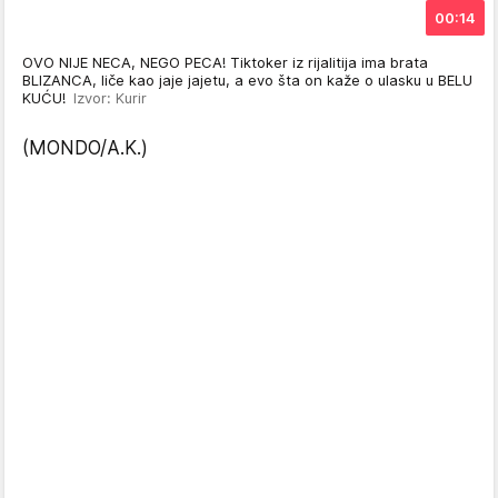
00:14
OVO NIJE NECA, NEGO PECA! Tiktoker iz rijalitija ima brata
BLIZANCA, liče kao jaje jajetu, a evo šta on kaže o ulasku u BELU
KUĆU!
Izvor: Kurir
(MONDO/A.K.)