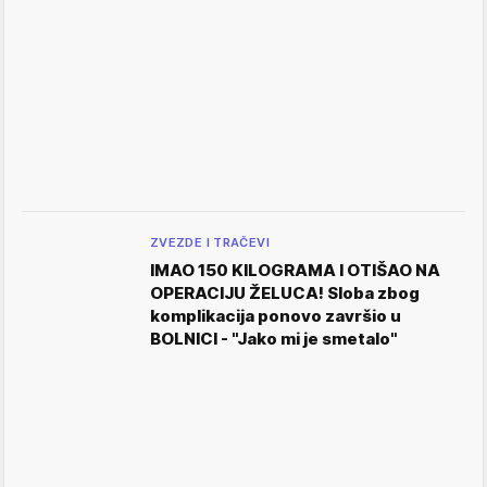
ZVEZDE I TRAČEVI
IMAO 150 KILOGRAMA I OTIŠAO NA
OPERACIJU ŽELUCA! Sloba zbog
komplikacija ponovo završio u
BOLNICI - "Jako mi je smetalo"