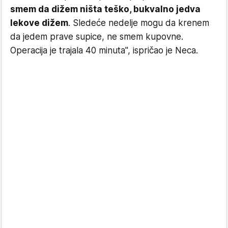
smem da dižem ništa teško, bukvalno jedva
lekove dižem
. Sledeće nedelje mogu da krenem
da jedem prave supice, ne smem kupovne.
Operacija je trajala 40 minuta", ispričao je Neca.