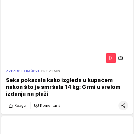
ZVEZDE I TRAČEVI
PRE 21 MIN
Seka pokazala kako izgleda u kupaćem
nakon što je smršala 14 kg: Grmi u vrelom
izdanju na plaži
Reaguj
Komentariši