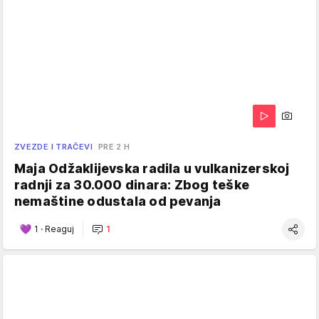
ZVEZDE I TRAČEVI
PRE 2 H
Maja Odžaklijevska radila u vulkanizerskoj
radnji za 30.000 dinara: Zbog teške
nemaštine odustala od pevanja
1
·
Reaguj
1