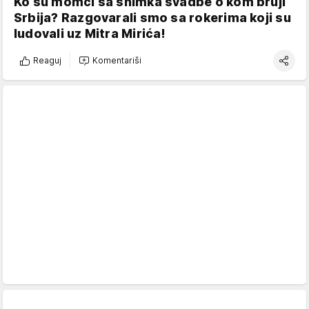
Ko su momci sa snimka svadbe o kom bruji
Srbija? Razgovarali smo sa rokerima koji su
ludovali uz Mitra Mirića!
Reaguj
Komentariši