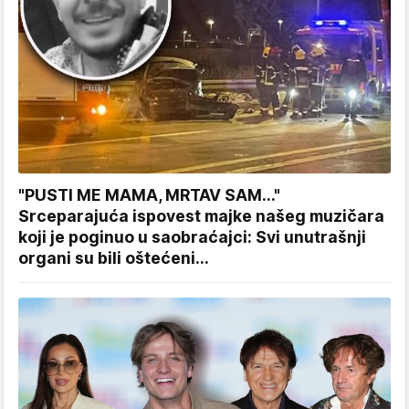
"PUSTI ME MAMA, MRTAV SAM..."
Srceparajuća ispovest majke našeg muzičara
koji je poginuo u saobraćajci: Svi unutrašnji
organi su bili oštećeni...