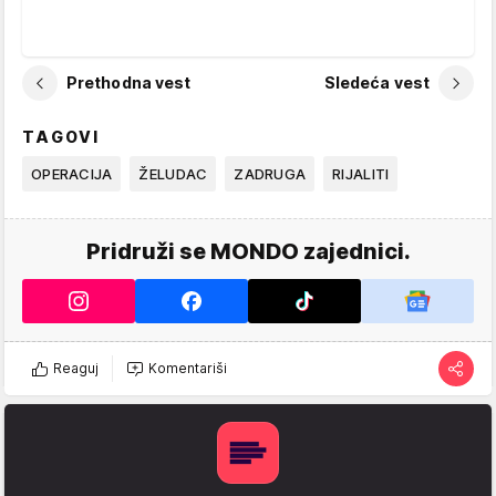
Prethodna vest
Sledeća vest
TAGOVI
OPERACIJA
ŽELUDAC
ZADRUGA
RIJALITI
Pridruži se MONDO zajednici.
Reaguj
Komentariši