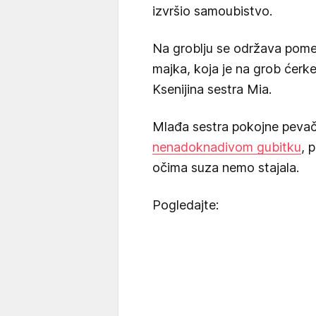
izvršio samoubistvo.
Na groblju se održava pomen
majka, koja je na grob ćerke 
Ksenijina sestra Mia.
Mlađa sestra pokojne pevač
nenadoknadivom gubitku
, 
očima suza nemo stajala.
Pogledajte: