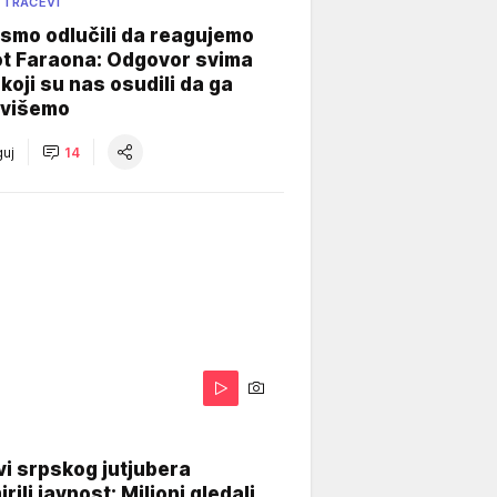
 TRAČEVI
smo odlučili da reagujemo
ot Faraona: Odgovor svima
koji su nas osudili da ga
višemo
uj
14
i srpskog jutjubera
rili javnost: Milioni gledali