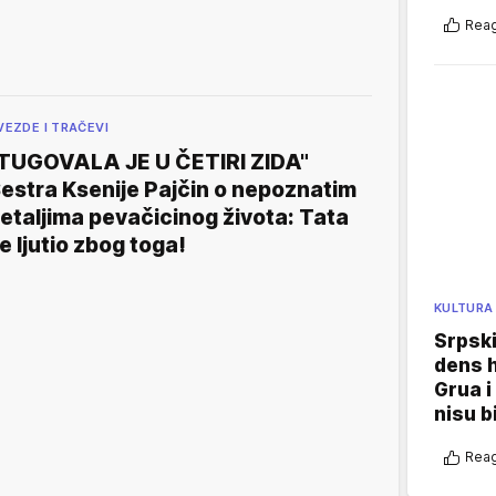
Reag
VEZDE I TRAČEVI
TUGOVALA JE U ČETIRI ZIDA"
estra Ksenije Pajčin o nepoznatim
etaljima pevačicinog života: Tata
e ljutio zbog toga!
KULTURA
Srpski
dens h
Grua i
nisu b
Reag