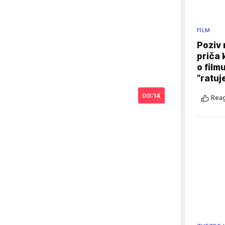
FILM
Poziv 
priča 
o film
“ratuj
00:14
Reag