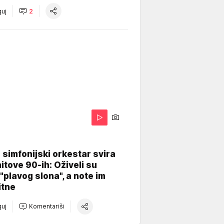
uj
2
 simfonijski orkestar svira
itove 90-ih: Oživeli su
 "plavog slona", a note im
itne
uj
Komentariši