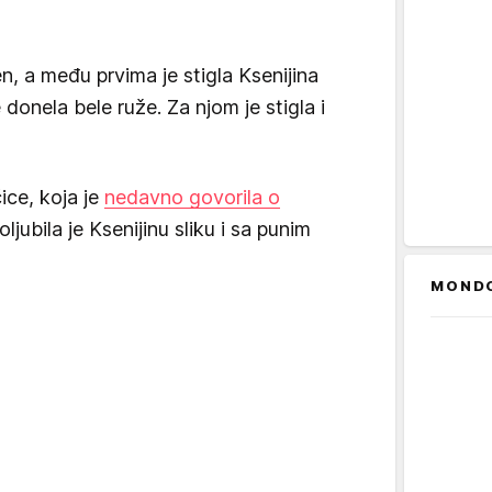
, a među prvima je stigla Ksenijina
donela bele ruže. Za njom je stigla i
ice, koja je
nedavno govorila o
poljubila je Ksenijinu sliku i sa punim
MOND