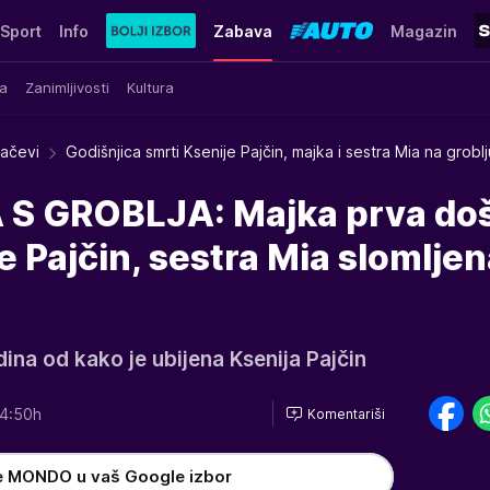
Sport
Info
Zabava
Magazin
a
Zanimljivosti
Kultura
račevi
Godišnjica smrti Ksenije Pajčin, majka i sestra Mia na groblj
S GROBLJA: Majka prva doš
e Pajčin, sestra Mia slomljen
ina od kako je ubijena Ksenija Pajčin
4:50h
Komentariši
e MONDO u vaš Google izbor