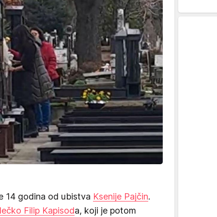
e 14 godina od ubistva
Ksenije Pajčin
.
dečko Filip Kapisod
a, koji je potom