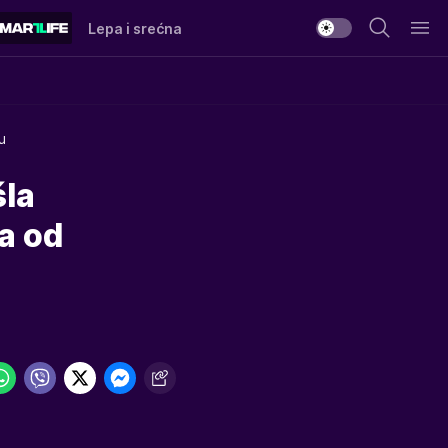
Lepa i srećna
u
la
a od