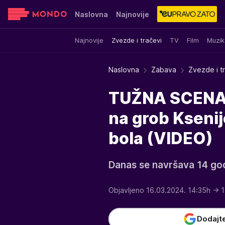
Naslovna
Najnovije
Najnovije
Zvezde i tračevi
TV
Film
Muzik
Sensa
Stvar ukusa
Yumama
Naslovna
Zabava
Zvezde i t
TUŽNA SCENA 
na grob Ksenij
bola (VIDEO)
Danas se navršava 14 god
Objavljeno 16.03.2024. 14:35h
→ 1
Dodajt