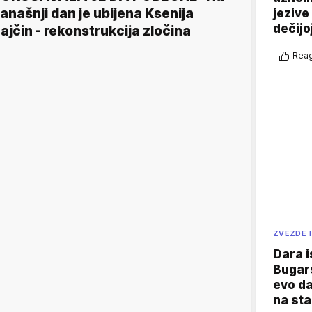
anašnji dan je ubijena Ksenija
jezive
dečijo
ajčin - rekonstrukcija zločina
Reag
ZVEZDE I
Dara i
Bugars
evo da
na sta