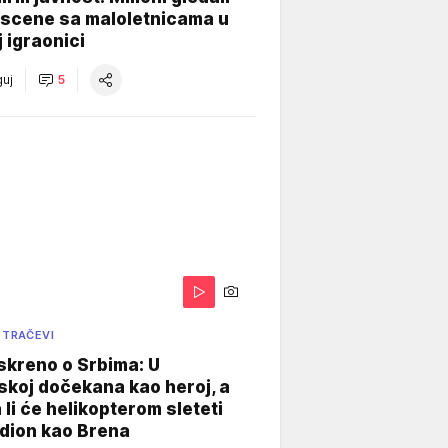
 scene sa maloletnicama u
j igraonici
uj
5
 TRAČEVI
skreno o Srbima: U
koj dočekana kao heroj, a
 li će helikopterom sleteti
dion kao Brena