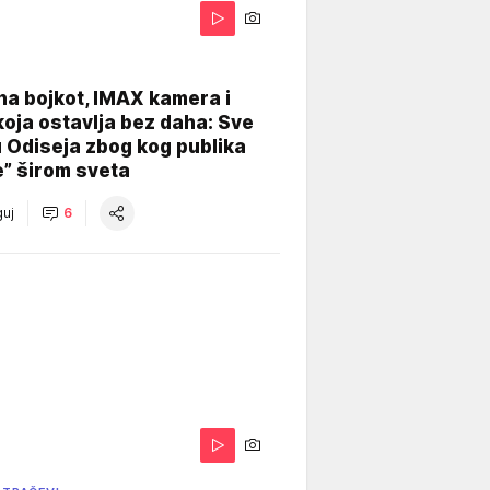
na bojkot, IMAX kamera i
koja ostavlja bez daha: Sve
u Odiseja zbog kog publika
e” širom sveta
uj
6