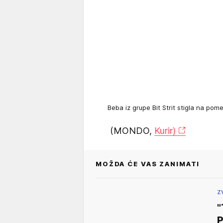
Beba iz grupe Bit Strit stigla na pom
(MONDO,
Kurir)
MOŽDA ĆE VAS ZANIMATI
Z
"
P