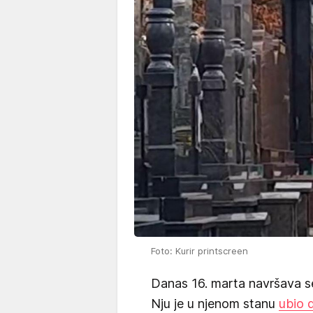
Foto: Kurir printscreen
Danas 16. marta navršava s
Nju je u njenom stanu
ubio 