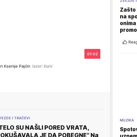
ZVEZDE I
Zašto 
na sp
onima 
promo
Reag
01:02
en Ksenije Pajćin
Izvor: Kurir
VEZDE I TRAČEVI
MUZIKA
TELO SU NAŠLI PORED VRATA,
Spotov
OKUŠAVALA JE DA POBEGNE" Na
uznemi