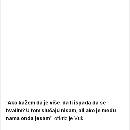
"
Ako kažem da je više, da li ispada da se
hvalim? U tom slučaju nisam, ali ako je među
nama onda jesam
", otkrio je Vuk.