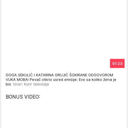
01:23
GOGA SEKULIĆ I KATARINA GRUJIĆ ŠOKIRANE ODGOVOROM
VUKA MOBA! Pevač otkrio usred emisije: Evo sa koliko žena je
bio
Izvor: Kurir televizija
BONUS VIDEO: