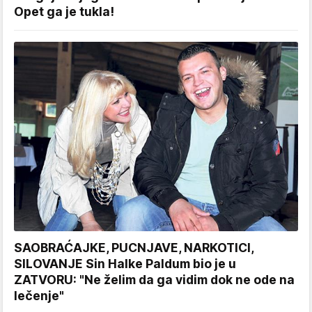
Opet ga je tukla!
SAOBRAĆAJKE, PUCNJAVE, NARKOTICI,
SILOVANJE Sin Halke Paldum bio je u
ZATVORU: "Ne želim da ga vidim dok ne ode na
lečenje"