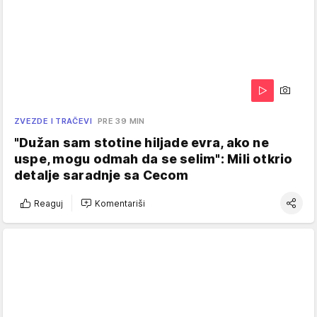
ZVEZDE I TRAČEVI
PRE 39 MIN
"Dužan sam stotine hiljade evra, ako ne
uspe, mogu odmah da se selim": Mili otkrio
detalje saradnje sa Cecom
Reaguj
Komentariši