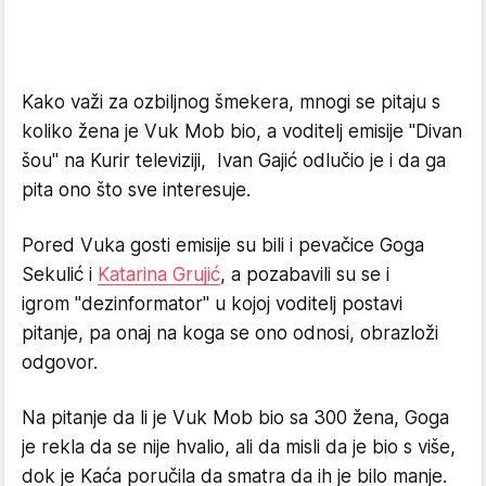
Kako važi za ozbiljnog šmekera, mnogi se pitaju s
koliko žena je Vuk Mob bio, a voditelj emisije "Divan
šou" na Kurir televiziji, Ivan Gajić odlučio je i da ga
pita ono što sve interesuje.
Pored Vuka gosti emisije su bili i pevačice Goga
Sekulić i
Katarina Grujić
, a pozabavili su se i
igrom "dezinformator" u kojoj voditelj postavi
pitanje, pa onaj na koga se ono odnosi, obrazloži
odgovor.
Na pitanje da li je Vuk Mob bio sa 300 žena, Goga
je rekla da se nije hvalio, ali da misli da je bio s više,
dok je Kaća poručila da smatra da ih je bilo manje.