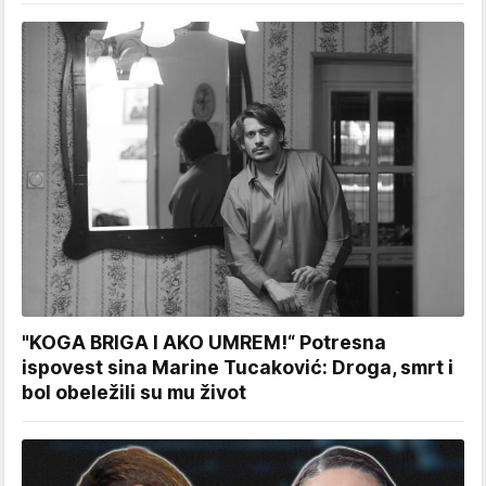
"KOGA BRIGA I AKO UMREM!“ Potresna
ispovest sina Marine Tucaković: Droga, smrt i
bol obeležili su mu život