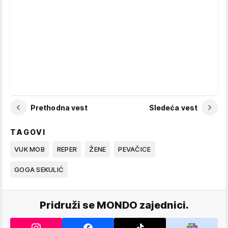
Prethodna vest
Sledeća vest
TAGOVI
VUK MOB
REPER
ŽENE
PEVAČICE
GOGA SEKULIĆ
Pridruži se MONDO zajednici.