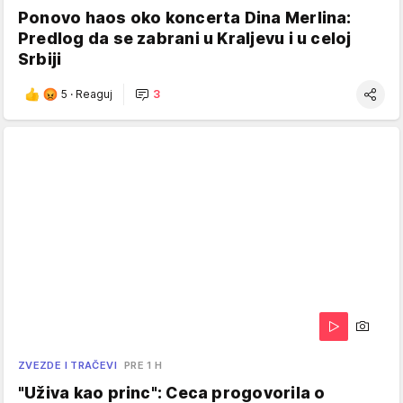
Ponovo haos oko koncerta Dina Merlina:
Predlog da se zabrani u Kraljevu i u celoj
Srbiji
5
·
Reaguj
3
ZVEZDE I TRAČEVI
PRE 1 H
"Uživa kao princ": Ceca progovorila o