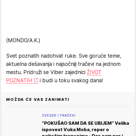
(MONDO/A.K.)
Svet poznatih nadohvat ruke. Sve goruće teme,
aktuelna dešavanja i najsočniji tračevi na jednom
mestu. Pridruži se Viber zajednici
ŽIVOT
POZNATIH
i budi u toku svakog dana!
MOŽDA ĆE VAS ZANIMATI
ZVEZDE I TRAČEVI
"POKUŠAO SAM DA SE UBIJEM" Velika
ispovest Vuka Moba, reper o
najtežim trenucima - Dao sam gas i