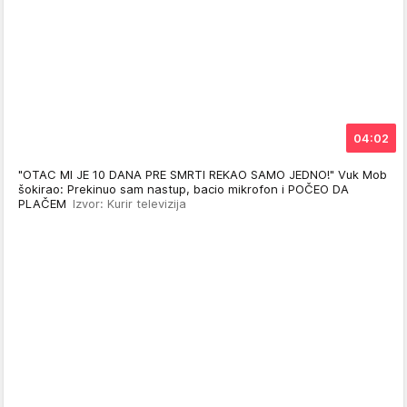
04:02
"OTAC MI JE 10 DANA PRE SMRTI REKAO SAMO JEDNO!" Vuk Mob
šokirao: Prekinuo sam nastup, bacio mikrofon i POČEO DA
PLAČEM
Izvor: Kurir televizija