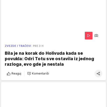
ZVEZDE I TRAČEVI
PRE 3 H
Bila je na korak do Holivuda kada se
povukla: Odri Totu sve ostavila iz jednog
razloga, evo gde je nestala
Reaguj
Komentariši