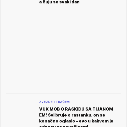
a čuju se svaki dan
ZVEZDE I TRAČEVI
VUK MOB O RASKIDU SA TIJANOM
EM! Svi bruje o rastanku, on se
konačno oglasio - evo u kakvom je
odnosu sa pevačicom!