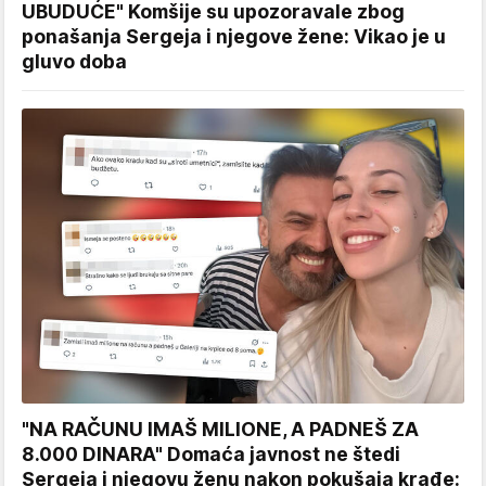
UBUDUĆE" Komšije su upozoravale zbog
ponašanja Sergeja i njegove žene: Vikao je u
gluvo doba
"NA RAČUNU IMAŠ MILIONE, A PADNEŠ ZA
8.000 DINARA" Domaća javnost ne štedi
Sergeja i njegovu ženu nakon pokušaja krađe: