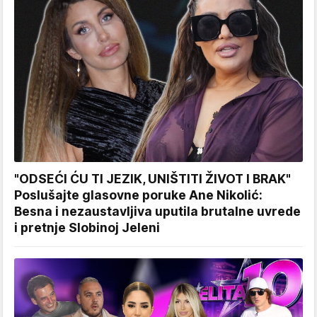
"ODSEĆI ĆU TI JEZIK, UNIŠTITI ŽIVOT I BRAK"
Poslušajte glasovne poruke Ane Nikolić:
Besna i nezaustavljiva uputila brutalne uvrede
i pretnje Slobinoj Jeleni