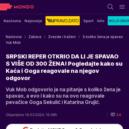
Naslovna
Najnovije
Sport
Info
Naslovna
Zabava
Zvezde i tračevi
S koliko žena je spavao
Vuk Mob
SRPSKI REPER OTKRIO DA LI JE SPAVAO
S VIŠE OD 300 ŽENA! Pogledajte kako su
Kaća i Goga reagovale na njegov
odgovor
Vuk Mob odgovorio je na pitanje s koliko žena je
spavao, a evo i kako su na ovo reagovale
pevačice Goga Sekulić i Katarina Grujić.
Objavljeno 16.03.2024. 15:38h
24