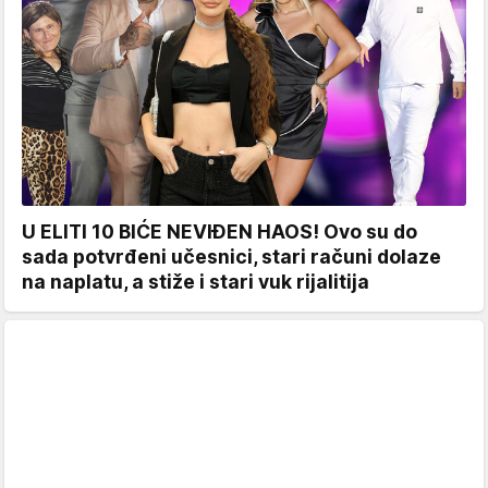
U ELITI 10 BIĆE NEVIĐEN HAOS! Ovo su do
sada potvrđeni učesnici, stari računi dolaze
na naplatu, a stiže i stari vuk rijalitija