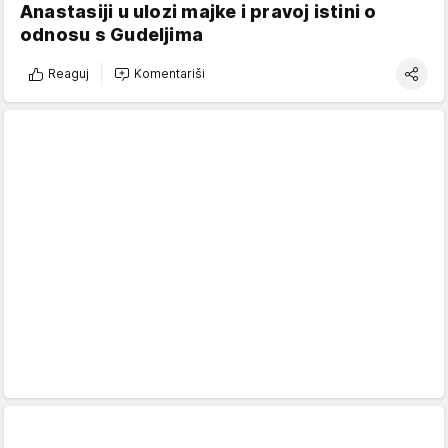
Anastasiji u ulozi majke i pravoj istini o
odnosu s Gudeljima
Reaguj
Komentariši