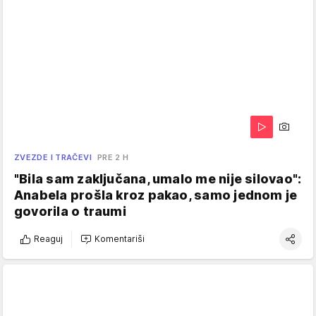
ZVEZDE I TRAČEVI
PRE 2 H
"Bila sam zaključana, umalo me nije silovao":
Anabela prošla kroz pakao, samo jednom je
govorila o traumi
Reaguj
Komentariši