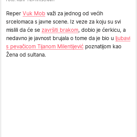
Reper
Vuk Mob
važi za jednog od većih
srcelomaca s javne scene. Iz veze za koju su svi
mislili da će se
završiti brakom
, dobio je ćerkicu, a
nedavno je javnost brujala o tome da je bio u
ljubavi
s pevačicom Tijanom Milentijević
poznatijom kao
Žena od sultana.