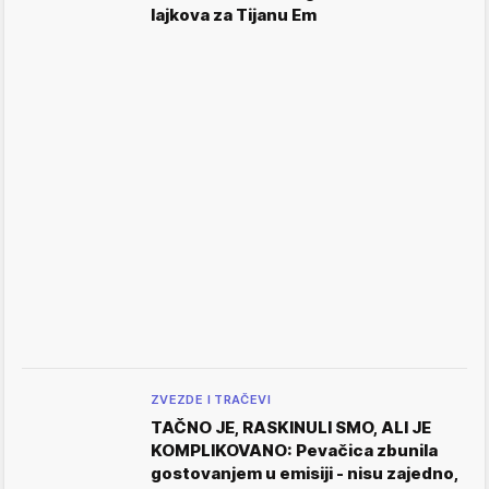
lajkova za Tijanu Em
ZVEZDE I TRAČEVI
TAČNO JE, RASKINULI SMO, ALI JE
KOMPLIKOVANO: Pevačica zbunila
gostovanjem u emisiji - nisu zajedno,