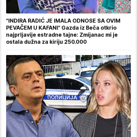
"INDIRA RADIĆ JE IMALA ODNOSE SA OVIM
PEVAČEM U KAFANI" Gazda iz Beča otkrio
najprljavije estradne tajne: Zmijanac mi je
ostala dužna za kiriju 250.000