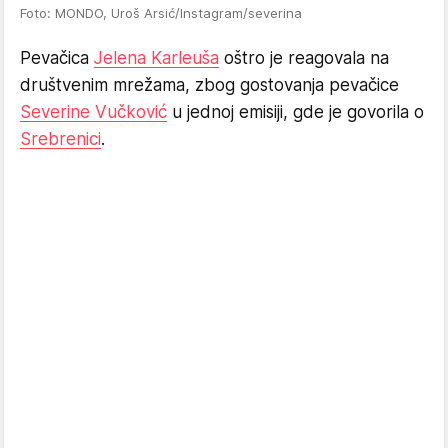
Foto: MONDO, Uroš Arsić/Instagram/severina
Pevačica
Jelena Karleuša
oštro je reagovala na
društvenim mrežama, zbog gostovanja pevačice
Severine Vučković
u jednoj emisiji, gde je govorila o
Srebrenici
.