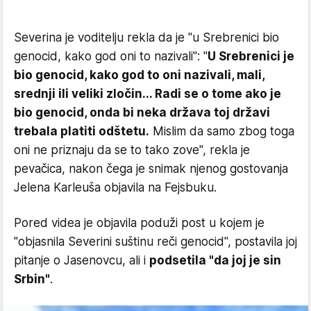
Severina je voditelju rekla da je "u Srebrenici bio
genocid, kako god oni to nazivali": "
U Srebrenici je
bio genocid, kako god to oni nazivali, mali,
srednji ili veliki zločin... Radi se o tome ako je
bio genocid, onda bi neka država toj državi
trebala platiti odštetu.
Mislim da samo zbog toga
oni ne priznaju da se to tako zove", rekla je
pevačica, nakon čega je snimak njenog gostovanja
Jelena Karleuša objavila na Fejsbuku.
Pored videa je objavila poduži post u kojem je
"objasnila Severini suštinu reči genocid", postavila joj
pitanje o Jasenovcu, ali i
podsetila "da joj je sin
Srbin"
.