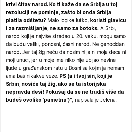
krivi čitav narod. Ko ti kaže da se Srbija u toj
rezoluciji ne pominje, zašto bi onda Srbija
platila odštetu?
Malo logike lutko,
koristi glavicu
i za razmišljanje, ne samo za botoks.
A Srbi,
narod koji je najviše stradao u 20. veku, mogu samo
da budu veliki, ponosni, časni narod. Ne genocidan
narod. Jer taj žig neću da nosim ni ja ni moja deca ni
moji unuci, jer u moje ime niko nije ubijao nevine
ljude u građanskom ratu u Bosni sa kojim ja nemam
ama baš nikakve veze.
PS (a i tvoj sin, koji je
Srbin, nosiće taj žig, ako se ta istorijska
nepravda desi! Pokušaj da se ne trudiš više da
budeš ovoliko 'pametna')"
, napisala je Jelena.