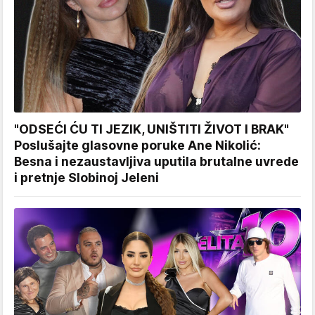
"ODSEĆI ĆU TI JEZIK, UNIŠTITI ŽIVOT I BRAK"
Poslušajte glasovne poruke Ane Nikolić:
Besna i nezaustavljiva uputila brutalne uvrede
i pretnje Slobinoj Jeleni