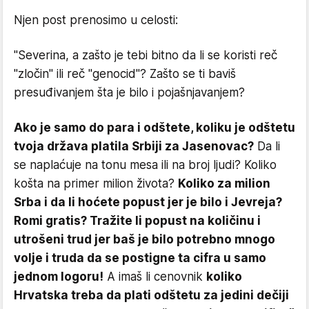
Njen post prenosimo u celosti:
"Severina, a zašto je tebi bitno da li se koristi reč
"zločin" ili reč "genocid"? Zašto se ti baviš
presuđivanjem šta je bilo i pojašnjavanjem?
Ako je samo do para i odštete, koliku je odštetu
tvoja država platila Srbiji za Jasenovac?
Da li
se naplaćuje na tonu mesa ili na broj ljudi? Koliko
košta na primer milion života?
Koliko za milion
Srba i da li hoćete popust jer je bilo i Jevreja?
Romi gratis? Tražite li popust na količinu i
utrošeni trud jer baš je bilo potrebno mnogo
volje i truda da se postigne ta cifra u samo
jednom logoru!
A imaš li cenovnik
koliko
Hrvatska treba da plati odštetu za jedini dečiji