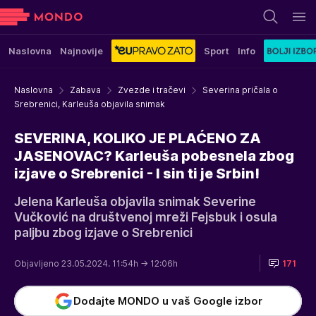
Naslovna
Najnovije
Sport
Info
Naslovna
Zabava
Zvezde i tračevi
Severina pričala o
Srebrenici, Karleuša objavila snimak
SEVERINA, KOLIKO JE PLAĆENO ZA
JASENOVAC? Karleuša pobesnela zbog
izjave o Srebrenici - I sin ti je Srbin!
Jelena Karleuša objavila snimak Severine
Vučković na društvenoj mreži Fejsbuk i osula
paljbu zbog izjave o Srebrenici
Objavljeno 23.05.2024. 11:54h
→ 12:06h
171
Dodajte MONDO u vaš Google izbor