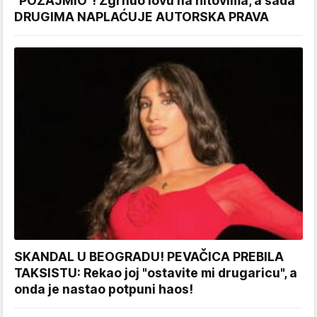
"POZAJMIO"! Zgrnuo lovu na hitovima, a sada
DRUGIMA NAPLAĆUJE AUTORSKA PRAVA
SKANDAL U BEOGRADU! PEVAČICA PREBILA
TAKSISTU: Rekao joj "ostavite mi drugaricu", a
onda je nastao potpuni haos!