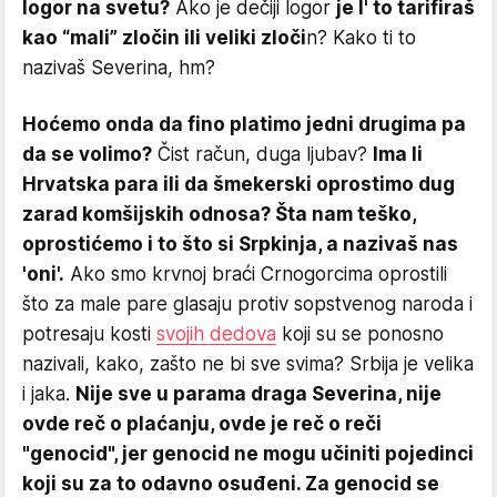
logor na svetu?
Ako je dečiji logor
je l' to tarifiraš
kao “mali” zločin ili veliki zloči
n? Kako ti to
nazivaš Severina, hm?
Hoćemo onda da fino platimo jedni drugima pa
da se volimo?
Čist račun, duga ljubav?
Ima li
Hrvatska para ili da šmekerski oprostimo dug
zarad komšijskih odnosa? Šta nam teško,
oprostićemo i to što si Srpkinja, a nazivaš nas
'oni'.
Ako smo krvnoj braći Crnogorcima oprostili
što za male pare glasaju protiv sopstvenog naroda i
potresaju kosti
svojih dedova
koji su se ponosno
nazivali, kako, zašto ne bi sve svima? Srbija je velika
i jaka.
Nije sve u parama draga Severina, nije
ovde reč o plaćanju, ovde je reč o reči
"genocid", jer genocid ne mogu učiniti pojedinci
koji su za to odavno osuđeni.
Za genocid se