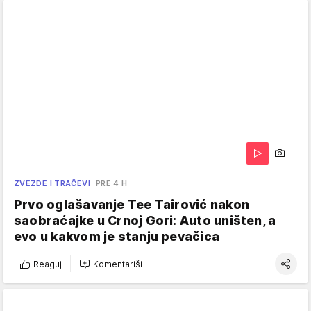
ZVEZDE I TRAČEVI
PRE 4 H
Prvo oglašavanje Tee Tairović nakon
saobraćajke u Crnoj Gori: Auto uništen, a
evo u kakvom je stanju pevačica
Reaguj
Komentariši