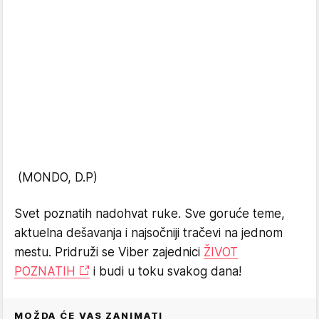
(MONDO, D.P)
Svet poznatih nadohvat ruke. Sve goruće teme,
aktuelna dešavanja i najsočniji tračevi na jednom
mestu. Pridruži se Viber zajednici
ŽIVOT
POZNATIH
i budi u toku svakog dana!
MOŽDA ĆE VAS ZANIMATI