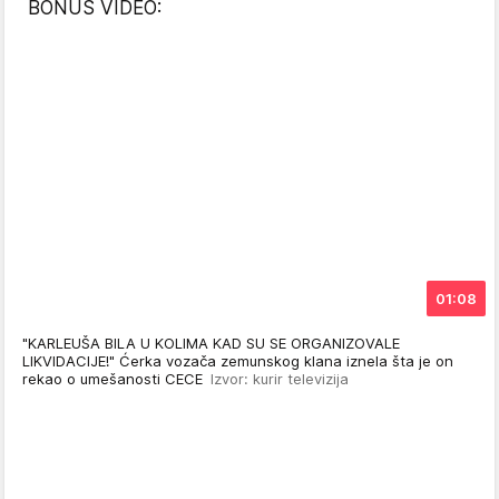
BONUS VIDEO:
01:08
"KARLEUŠA BILA U KOLIMA KAD SU SE ORGANIZOVALE
LIKVIDACIJE!" Ćerka vozača zemunskog klana iznela šta je on
rekao o umešanosti CECE
Izvor: kurir televizija