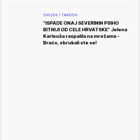
ZVEZDE I TRAČEVI
"ISPADE ONAJ SEVERININ PSIHO
BITNIJI OD CELE HRVATSKE" Jelena
Karleuša raspalila na mrežama -
Braćo, obrukali ste se!