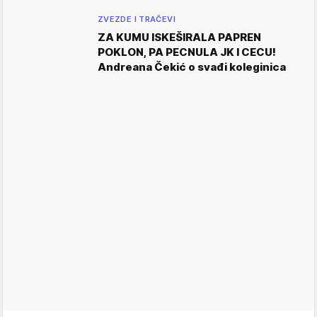
ZVEZDE I TRAČEVI
ZA KUMU ISKEŠIRALA PAPREN
POKLON, PA PECNULA JK I CECU!
Andreana Čekić o svađi koleginica