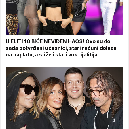
U ELITI 10 BIĆE NEVIĐEN HAOS! Ovo su do
sada potvrđeni učesnici, stari računi dolaze
na naplatu, a stiže i stari vuk rijalitija