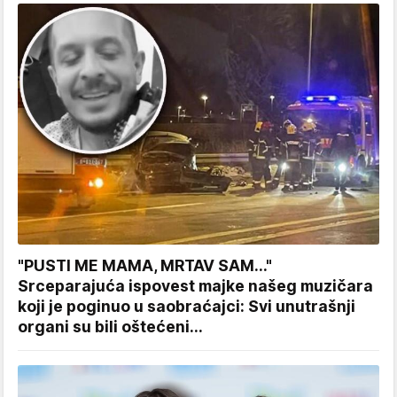
"PUSTI ME MAMA, MRTAV SAM..."
Srceparajuća ispovest majke našeg muzičara
koji je poginuo u saobraćajci: Svi unutrašnji
organi su bili oštećeni...