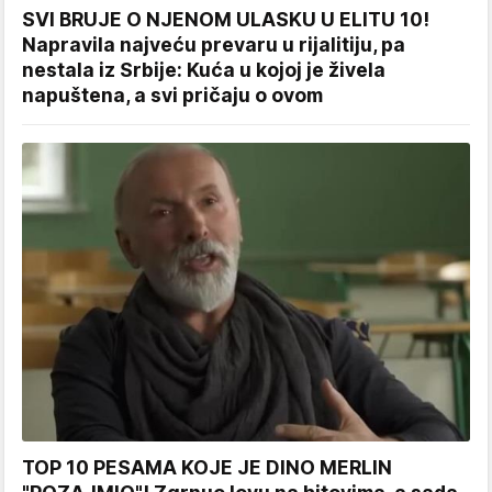
SVI BRUJE O NJENOM ULASKU U ELITU 10!
Napravila najveću prevaru u rijalitiju, pa
nestala iz Srbije: Kuća u kojoj je živela
napuštena, a svi pričaju o ovom
TOP 10 PESAMA KOJE JE DINO MERLIN