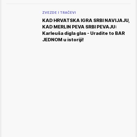
ZVEZDE I TRAČEVI
KAD HRVATSKA IGRA SRBI NAVIJAJU,
KAD MERLIN PEVA SRBI PEVAJU:
Karleuša digla glas - Uradite to BAR
JEDNOM u istoriji!