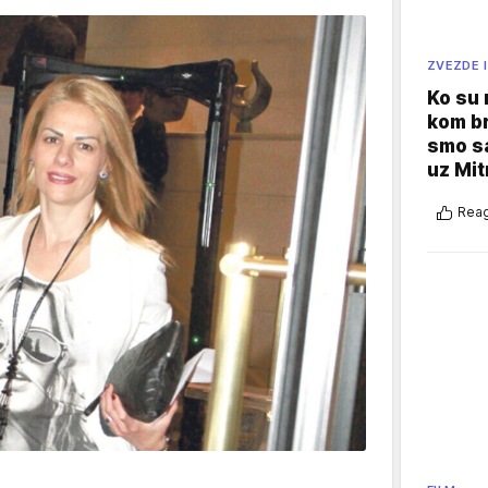
ZVEZDE I
Ko su
kom br
smo sa
uz Mit
Reag