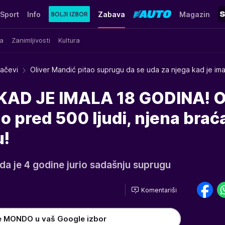
Sport
Info
Zabava
Magazin
a
Zanimljivosti
Kultura
račevi
Oliver Mandić pitao suprugu da se uda za njega kad je ima
KAD JE IMALA 18 GODINA! O
 pred 500 ljudi, njena brać
u!
 da je 4 godine jurio sadašnju suprugu
Komentariši
e MONDO u vaš Google izbor