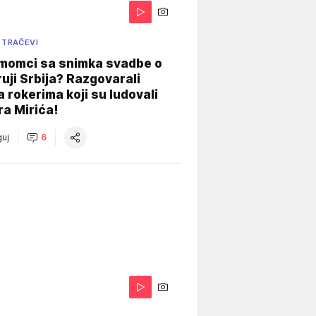
 TRAČEVI
 momci sa snimka svadbe o
uji Srbija? Razgovarali
 rokerima koji su ludovali
ra Mirića!
uj
6