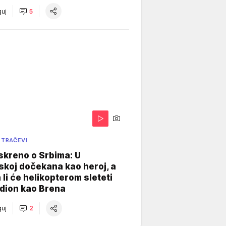
uj
5
 TRAČEVI
skreno o Srbima: U
koj dočekana kao heroj, a
 li će helikopterom sleteti
dion kao Brena
uj
2