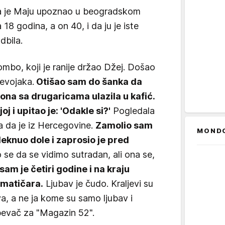
da je Maju upoznao u beogradskom
18 godina, a on 40, i da ju je iste
dbila.
mbo, koji je ranije držao Džej. Došao
devojaka.
Otišao sam do šanka da
ona sa drugaricama ulazila u kafić.
j i upitao je: 'Odakle si?'
Pogledala
a da je iz Hercegovine.
Zamolio sam
MOND
leknuo dole i zaprosio je pred
 se da se vidimo sutradan, ali ona se,
 sam je četiri godine i na kraju
matičara.
Ljubav je čudo. Kraljevi su
va, a ne ja kome su samo ljubav i
 pevač za "Magazin 52".