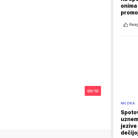
onima 
promo
Reag
00:10
MUZIKA
Spotov
uznemi
jezive
dečijo