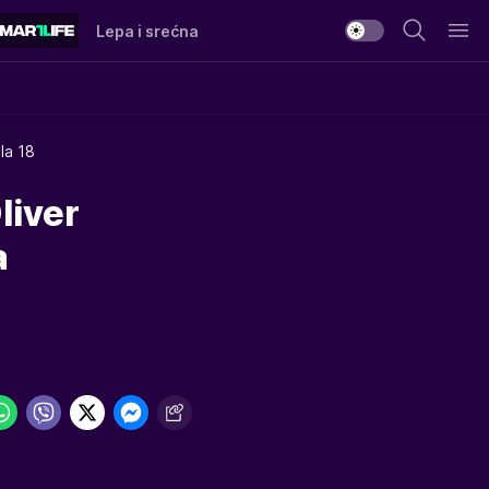
Lepa i srećna
la 18
liver
a