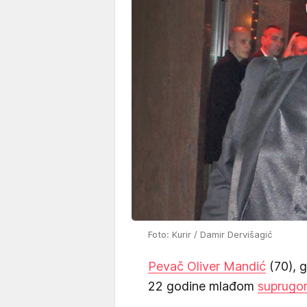
Foto: Kurir / Damir Dervišagić
Pevač Oliver Mandić
(70), 
22 godine mlađom
suprugo