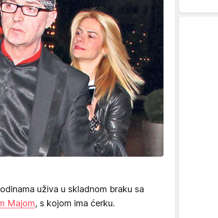
godinama uživa u skladnom braku sa
m Majom
, s kojom ima ćerku.