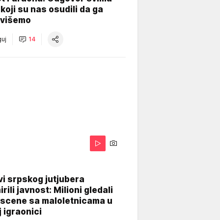
koji su nas osudili da ga
višemo
uj
14
i srpskog jutjubera
rili javnost: Milioni gledali
 scene sa maloletnicama u
j igraonici