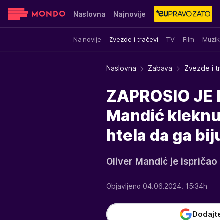
Naslovna
Najnovije
Najnovije
Zvezde i tračevi
TV
Film
Muzik
Sensa
Stvar ukusa
Yumama
Naslovna
Zabava
Zvezde i t
ZAPROSIO JE 
Mandić kleknuo
htela da ga bij
Oliver Mandić je ispričao
Objavljeno 04.06.2024. 15:34h
Dodajt