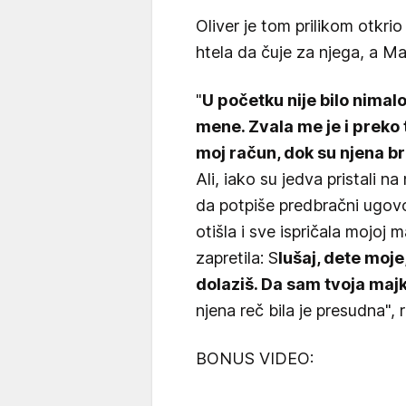
Oliver je tom prilikom otkrio 
htela da čuje za njega, a Ma
"
U početku nije bilo nimalo 
mene. Zvala me je i preko 
moj račun, dok su njena br
Ali, iako su jedva pristali 
da potpiše predbračni ugovo
otišla i sve ispričala mojoj 
zapretila: S
lušaj, dete moje
dolaziš. Da sam tvoja majk
njena reč bila je presudna", 
BONUS VIDEO: