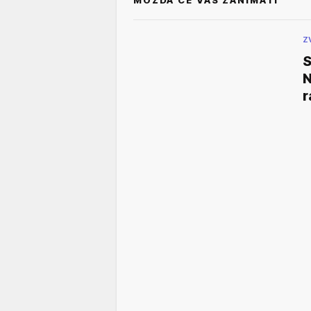
MOŽDA ĆE VAS ZANIMATI
Z
S
N
r