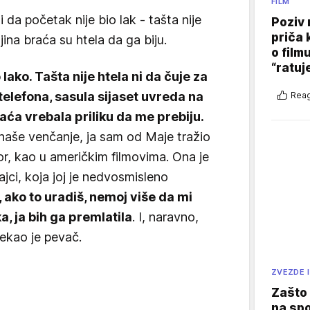
FILM
i da početak nije bio lak - tašta nije
Poziv 
priča 
jina braća su htela da ga biju.
o film
“ratuj
lako. Tašta nije htela ni da čuje za
telefona, sasula sijaset uvreda na
Reag
aća vrebala priliku da me prebiju.
na naše venčanje, ja sam od Maje tražio
r, kao u američkim filmovima. Ona je
majci, koja joj je nedvosmisleno
, ako to uradiš, nemoj više da mi
a, ja bih ga premlatila
. I, naravno,
rekao je pevač.
ZVEZDE I
Zašto 
na sp