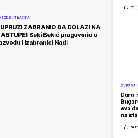
Reag
VEZDE I TRAČEVI
UPRUZI ZABRANIO DA DOLAZI NA
ASTUPE! Beki Bekić progovorio o
azvodu i izabranici Nadi
ZVEZDE I
Dara i
Bugars
evo da
na sta
Reag