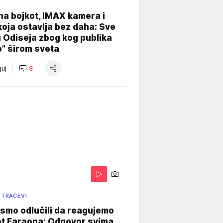
na bojkot, IMAX kamera i
koja ostavlja bez daha: Sve
u Odiseja zbog kog publika
e” širom sveta
uj
8
 TRAČEVI
smo odlučili da reagujemo
ot Faraona: Odgovor svima