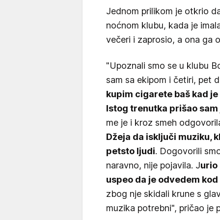
Jednom prilikom je otkrio 
noćnom klubu, kada je imala 
večeri i zaprosio, a ona ga o
"Upoznali smo se u klubu Bo
sam sa ekipom i četiri, pet 
kupim cigarete baš kad je 
Istog trenutka prišao sam jo
me je i kroz smeh odgovoril
Džeja da isključi muziku, k
petsto ljudi
. Dogovorili smo
naravno, nije pojavila. J
urio
uspeo da je odvedem kod 
zbog nje skidali krune s gla
muzika potrebni", pričao je