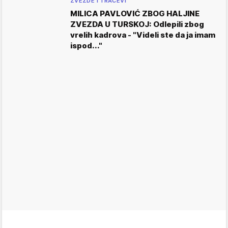
ZVEZDE I TRAČEVI
MILICA PAVLOVIĆ ZBOG HALJINE
ZVEZDA U TURSKOJ: Odlepili zbog
vrelih kadrova - "Videli ste da ja imam
ispod..."