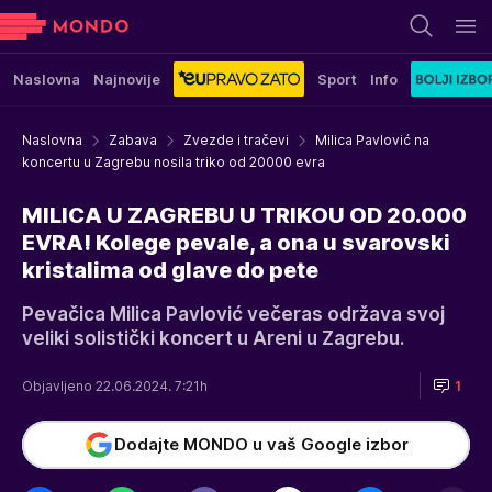
Naslovna
Najnovije
Sport
Info
Naslovna
Zabava
Zvezde i tračevi
Milica Pavlović na
koncertu u Zagrebu nosila triko od 20000 evra
MILICA U ZAGREBU U TRIKOU OD 20.000
EVRA! Kolege pevale, a ona u svarovski
kristalima od glave do pete
Pevačica Milica Pavlović večeras održava svoj
veliki solistički koncert u Areni u Zagrebu.
Objavljeno 22.06.2024. 7:21h
1
Dodajte MONDO u vaš Google izbor