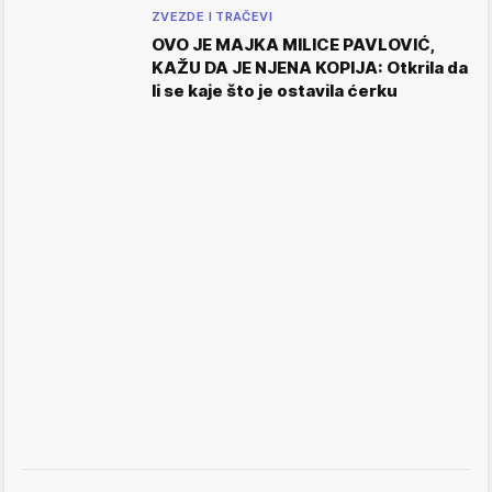
ZVEZDE I TRAČEVI
OVO JE MAJKA MILICE PAVLOVIĆ,
KAŽU DA JE NJENA KOPIJA: Otkrila da
li se kaje što je ostavila ćerku