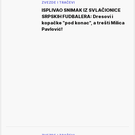
ZVEZDE I TRAČEVI
ISPLIVAO SNIMAK IZ SVLAČIONICE
SRPSKIH FUDBALERA: Dresovi i
kopačke "pod konac", a trešti Milica
Pavlović!