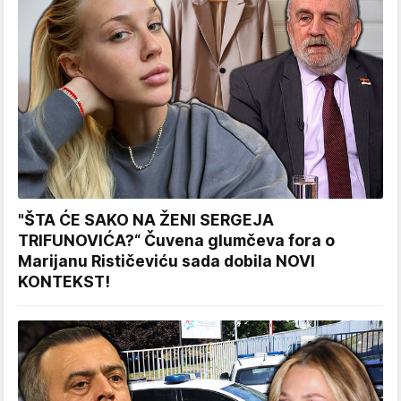
"ŠTA ĆE SAKO NA ŽENI SERGEJA
TRIFUNOVIĆA?“ Čuvena glumčeva fora o
Marijanu Rističeviću sada dobila NOVI
KONTEKST!