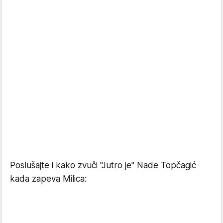
Poslušajte i kako zvuči "Jutro je" Nade Topčagić
kada zapeva Milica: