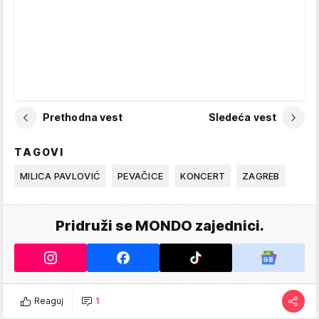
Prethodna vest
Sledeća vest
TAGOVI
MILICA PAVLOVIĆ
PEVAČICE
KONCERT
ZAGREB
Pridruži se MONDO zajednici.
Reaguj
1