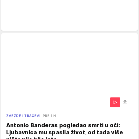
ZVEZDE I TRAČEVI
PRE 1 H
Antonio Banderas pogledao smrti u oči:
Ljubavnica mu spasila život, od tada više