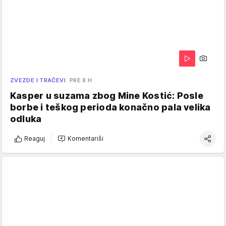
ZVEZDE I TRAČEVI
PRE 8 H
Kasper u suzama zbog Mine Kostić: Posle
borbe i teškog perioda konačno pala velika
odluka
Reaguj
Komentariši