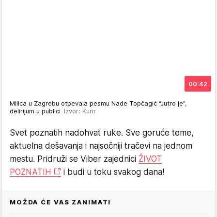
00:42
Milica u Zagrebu otpevala pesmu Nade Topčagić “Jutro je”,
delirijum u publici
Izvor: Kurir
Svet poznatih nadohvat ruke. Sve goruće teme,
aktuelna dešavanja i najsočniji tračevi na jednom
mestu. Pridruži se Viber zajednici
ŽIVOT
POZNATIH
i budi u toku svakog dana!
MOŽDA ĆE VAS ZANIMATI