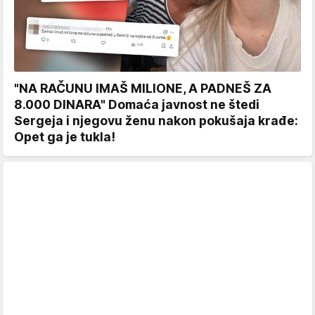
"NA RAČUNU IMAŠ MILIONE, A PADNEŠ ZA
8.000 DINARA" Domaća javnost ne štedi
Sergeja i njegovu ženu nakon pokušaja krađe:
Opet ga je tukla!