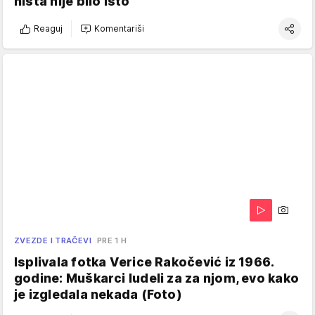
ništa nije bilo isto
Reaguj
Komentariši
ZVEZDE I TRAČEVI
PRE 1 H
Isplivala fotka Verice Rakočević iz 1966.
godine: Muškarci ludeli za za njom, evo kako
je izgledala nekada (Foto)