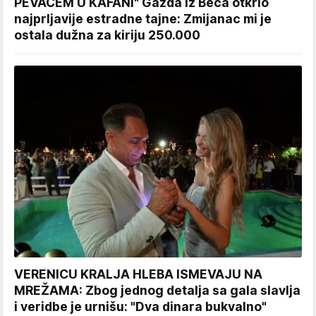
PEVAČEM U KAFANI" Gazda iz Beča otkrio
najprljavije estradne tajne: Zmijanac mi je
ostala dužna za kiriju 250.000
VERENICU KRALJA HLEBA ISMEVAJU NA
MREŽAMA: Zbog jednog detalja sa gala slavlja
i veridbe je urnišu: "Dva dinara bukvalno"