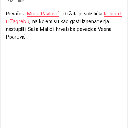
Foto: Kurir
Pevačica
Milica Pavlović
održala je solistički
koncert
u Zagrebu
, na kojem su kao gosti iznenađenja
nastupili i Saša Matić i hrvatska pevačica Vesna
Pisarović.