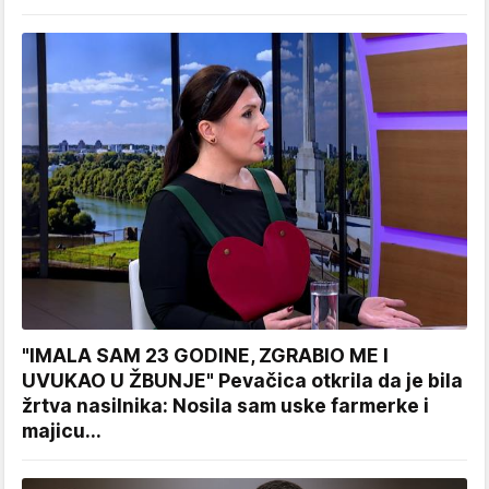
"IMALA SAM 23 GODINE, ZGRABIO ME I
UVUKAO U ŽBUNJE" Pevačica otkrila da je bila
žrtva nasilnika: Nosila sam uske farmerke i
majicu...