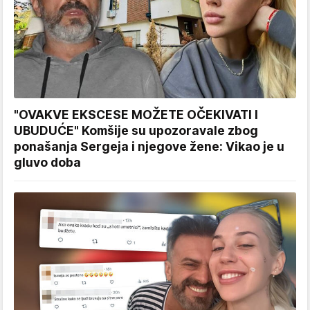
"OVAKVE EKSCESE MOŽETE OČEKIVATI I
UBUDUĆE" Komšije su upozoravale zbog
ponašanja Sergeja i njegove žene: Vikao je u
gluvo doba