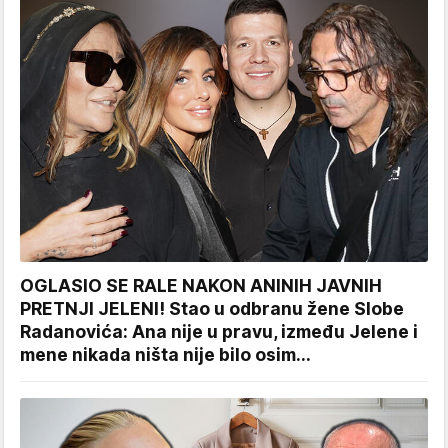
OGLASIO SE RALE NAKON ANINIH JAVNIH
PRETNJI JELENI! Stao u odbranu žene Slobe
Radanovića: Ana nije u pravu, između Jelene i
mene nikada ništa nije bilo osim...