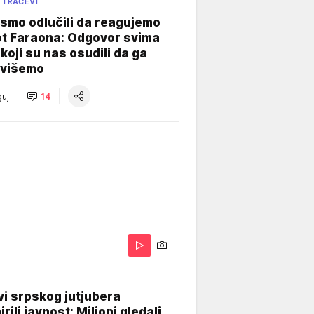
 TRAČEVI
smo odlučili da reagujemo
ot Faraona: Odgovor svima
koji su nas osudili da ga
višemo
uj
14
i srpskog jutjubera
rili javnost: Milioni gledali