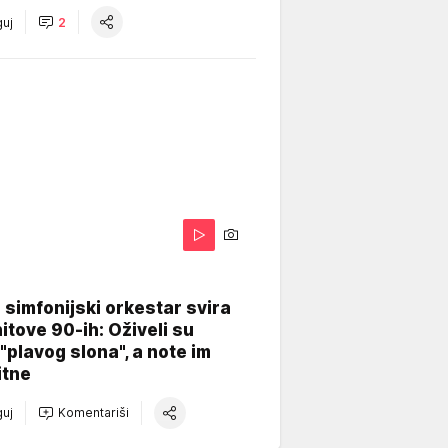
uj
2
 simfonijski orkestar svira
itove 90-ih: Oživeli su
 "plavog slona", a note im
itne
uj
Komentariši