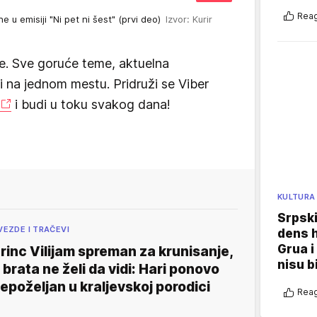
Reag
e u emisiji "Ni pet ni šest" (prvi deo)
Izvor: Kurir
e. Sve goruće teme, aktuelna
vi na jednom mestu. Pridruži se Viber
i budi u toku svakog dana!
KULTURA
Srpski
VEZDE I TRAČEVI
dens h
Grua i
rinc Vilijam spreman za krunisanje,
nisu b
 brata ne želi da vidi: Hari ponovo
epoželjan u kraljevskoj porodici
Reag