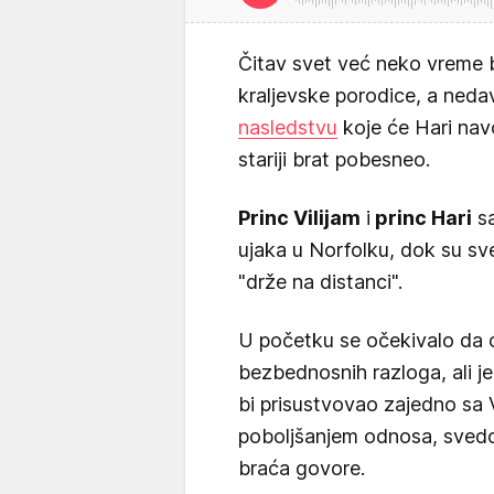
Čitav svet već neko vreme b
kraljevske porodice, a neda
nasledstvu
koje će Hari nav
stariji brat pobesneo.
Princ Vilijam
i
princ Hari
sa
ujaka u Norfolku, dok su sved
"drže na distanci".
U početku se očekivalo da c
bezbednosnih razloga, ali j
bi prisustvovao zajedno sa 
poboljšanjem odnosa, svedoci
braća govore.