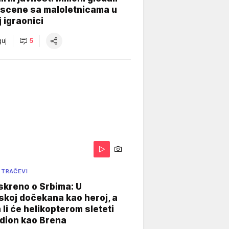
 scene sa maloletnicama u
j igraonici
uj
5
 TRAČEVI
skreno o Srbima: U
koj dočekana kao heroj, a
 li će helikopterom sleteti
dion kao Brena