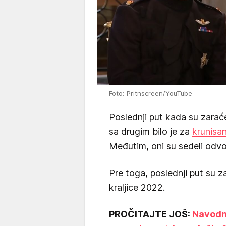
Foto: Pritnscreen/YouTube
Poslednji put kada su zaraće
sa drugim bilo je za
krunisan
Međutim, oni su sedeli odvoje
Pre toga, poslednji put su z
kraljice 2022.
PROČITAJTE JOŠ:
Navodna