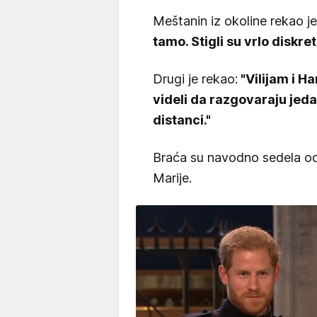
Meštanin iz okoline rekao j
tamo. Stigli su vrlo diskret
Drugi je rekao:
"Vilijam i Ha
videli da razgovaraju jeda
distanci."
Braća su navodno sedela o
Marije.