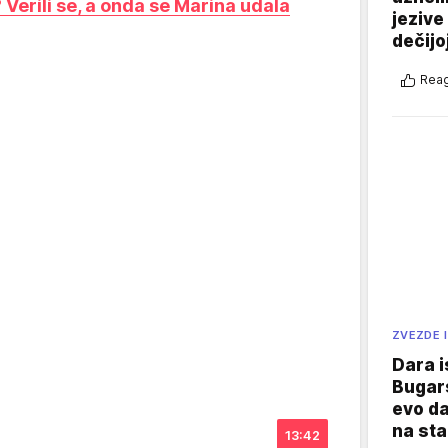
Verili se, a onda se Marina udala
jezive
dečijo
Reag
ZVEZDE I
Dara i
Bugars
evo da
na sta
13:42