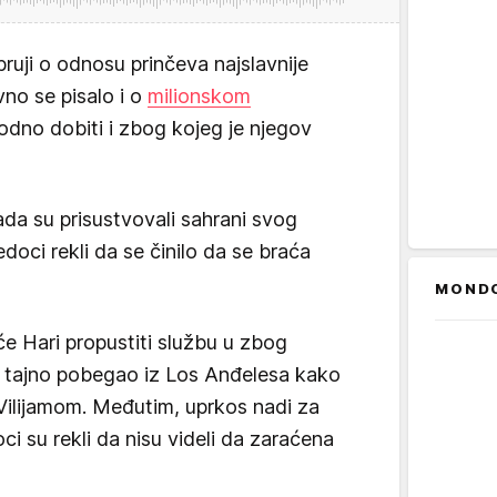
ruji o odnosu prinčeva najslavnije
vno se pisalo i o
milionskom
odno dobiti i zbog kojeg je njegov
da su prisustvovali sahrani svog
oci rekli da se činilo da se braća
MOND
́e Hari propustiti službu u zbog
e tajno pobegao iz Los Anđelesa kako
Vilijamom. Međutim, uprkos nadi za
 su rekli da nisu videli da zaraćena