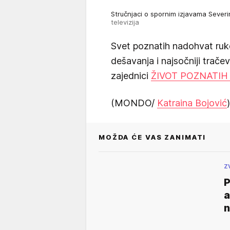
Stručnjaci o spornim izjavama Severin
televizija
Svet poznatih nadohvat ruk
dešavanja i najsočniji trače
zajednici
ŽIVOT POZNATIH
(MONDO/
Katraina Bojović
)
MOŽDA ĆE VAS ZANIMATI
Z
P
a
n