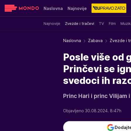
Naslovna
Najnovije
Najnovije
Zvezde i tračevi
TV
Film
Muzik
Sensa
Stvar ukusa
Yumama
Naslovna
Zabava
Zvezde i t
Posle više od 
Prinčevi se ig
svedoci ih razo
Princ Hari i princ Vilijam
Objavljeno 30.08.2024. 8:47h
Dodajt