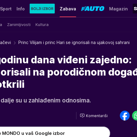
Sport
Info
Zabava
Magazin
a
Zanimljivosti
Kultura
račevi
Princ Vilijam i princ Hari se ignorisali na ujakovoj sahrani
godinu dana viđeni zajedno:
norisali na porodičnom događ
tkrili
 i dalje su u zahlađenim odnosima.
Komentariši
e MONDO u vaš Google izbor