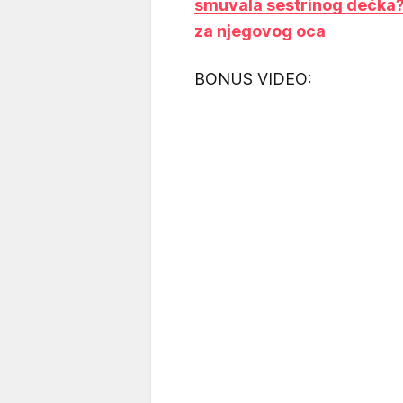
smuvala sestrinog dečka? 
za njegovog oca
BONUS VIDEO: