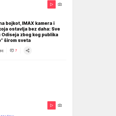
na bojkot, IMAX kamera i
koja ostavlja bez daha: Sve
u Odiseja zbog kog publika
e” širom sveta
uj
7