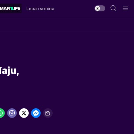
Lepa i srećna
aju,