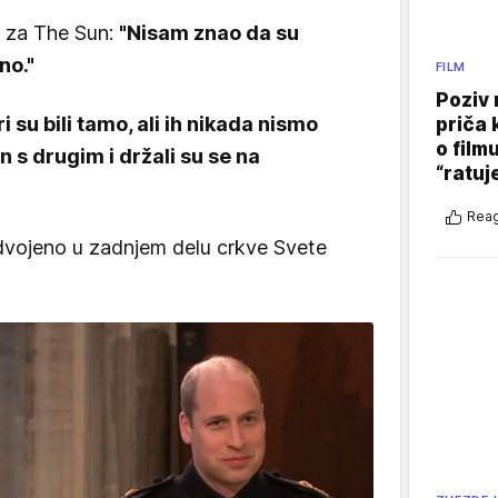
e za The Sun:
"Nisam znao da su
no."
FILM
Poziv 
ri su bili tamo, ali ih nikada nismo
priča 
o film
n s drugim i držali su se na
“ratuj
Reag
dvojeno u zadnjem delu crkve Svete