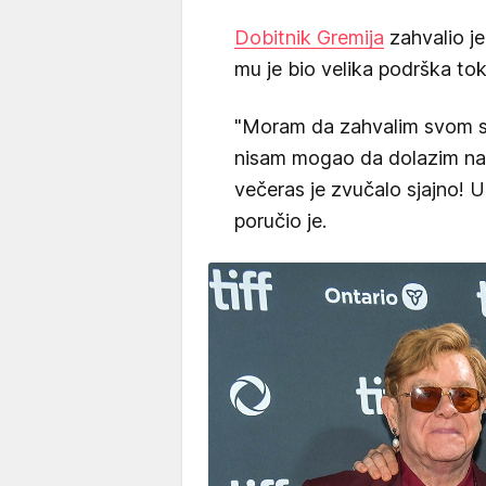
Dobitnik Gremija
zahvalio je
mu je bio velika podrška t
"Moram da zahvalim svom sup
nisam mogao da dolazim na
večeras je zvučalo sjajno! U
poručio je.