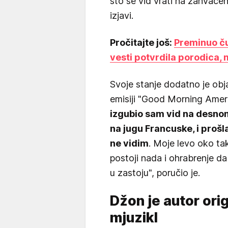
što se vid vrati na zahvaće
izjavi.
Pročitajte još:
Preminuo ču
vesti potvrdila porodica,
Svoje stanje dodatno je obj
emisiji "Good Morning Ameri
izgubio sam vid na desnom 
na jugu Francuske, i prošl
ne vidim
. Moje levo oko tak
postoji nada i ohrabrenje da 
u zastoju", poručio je.
Džon je autor ori
mjuzikl