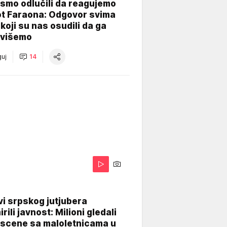
smo odlučili da reagujemo
ot Faraona: Odgovor svima
koji su nas osudili da ga
višemo
uj
14
i srpskog jutjubera
rili javnost: Milioni gledali
 scene sa maloletnicama u