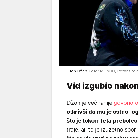
Elton Džon
Foto: MONDO, Petar Stoj
Vid izgubio nakon
Džon je već ranije
govorio 
otkrivši da mu je ostao "o
što je tokom leta preboleo 
traje, ali to je izuzetno sp