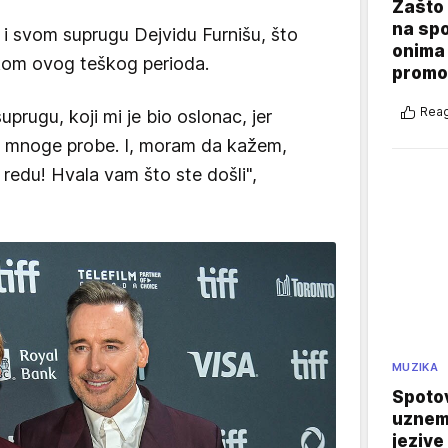
Zašto 
na sp
 i svom suprugu Dejvidu Furnišu, što
onima 
okom ovog teškog perioda.
promo
Reag
rugu, koji mi je bio oslonac, jer
 mnoge probe. I, moram da kažem,
 redu! Hvala vam što ste došli",
MUZIKA
Spotov
uznemi
jezive