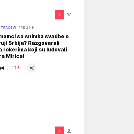
 TRAČEVI
PRE 20 H
 momci sa snimka svadbe o
uji Srbija? Razgovarali
 rokerima koji su ludovali
ra Mirića!
uj
5