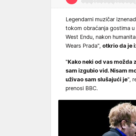
Legendarni muzičar iznenadi
tokom obraćanja gostima u
West Endu, nakon humanitar
Wears Prada",
otkrio da je 
"
Kako neki od vas možda z
sam izgubio vid. Nisam m
uživao sam slušajući je
", 
prenosi BBC.