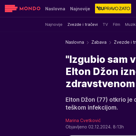
Naslovna
Najnovije
Najnovije
Zvezde i tračevi
TV
Film
Muzik
Sensa
Stvar ukusa
Yumama
Naslovna
Zabava
Zvezde i t
"Izgubio sam vi
Elton Džon iz
zdravstvenom 
Elton Džon (77) otkrio je
teškom infekcijom.
Marina Cvetković
Objavljeno 02.12.2024. 8:13h