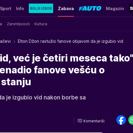
Sport
Info
Zabava
Magazin
a
Zanimljivosti
Kultura
račevi
Elton Džon rastužio fanove objavom da je izgubio vid
d, već je četiri meseca tako"
nenadio fanove vešću o
stanju
 da je izgubio vid nakon borbe sa
Komentariši