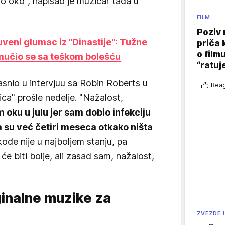
no oko", napisao je muzičar tada u
FILM
Poziv 
veni glumac iz "Dinastije": Tužne
priča 
o film
 mučio se sa teškom bolešću
“ratuj
asnio u intervjuu sa Robin Roberts u
Reag
ca" prošle nedelje. "Nažalost,
oku u julu jer sam dobio infekciju
a su već četiri meseca otkako ništa
ođe nije u najboljem stanju, pa
će biti bolje, ali zasad sam, nažalost,
ginalne muzike za
ZVEZDE I