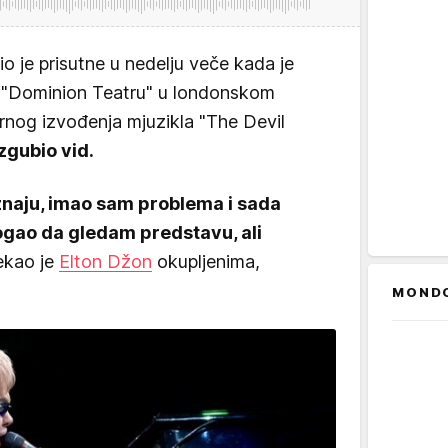
o je prisutne u nedelju veče kada je
 "Dominion Teatru" u londonskom
nog izvođenja mjuzikla "The Devil
izgubio vid.
naju, imao sam problema i sada
ogao da gledam predstavu, ali
rekao je
Elton Džon
okupljenima,
MOND