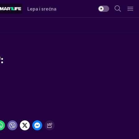
Lepa i srećna
: