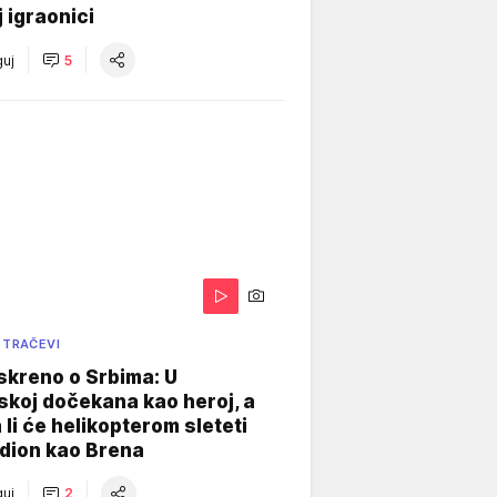
j igraonici
uj
5
 TRAČEVI
skreno o Srbima: U
koj dočekana kao heroj, a
 li će helikopterom sleteti
dion kao Brena
uj
2