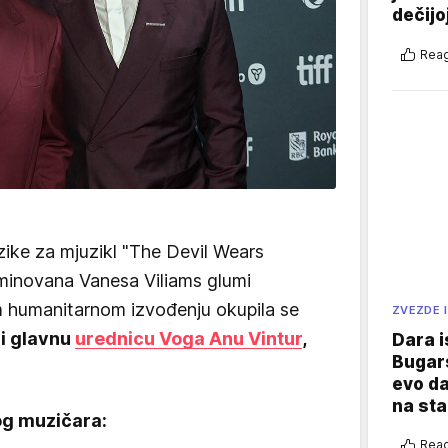
dečijo
Reag
zike za mjuzikl "The Devil Wears
minovana Vanesa Viliams glumi
m humanitarnom izvođenju okupila se
ZVEZDE I
ći glavnu
urednicu Voga Anu Vintur
,
Dara i
Bugars
evo da
na sta
nog muzičara:
Reag