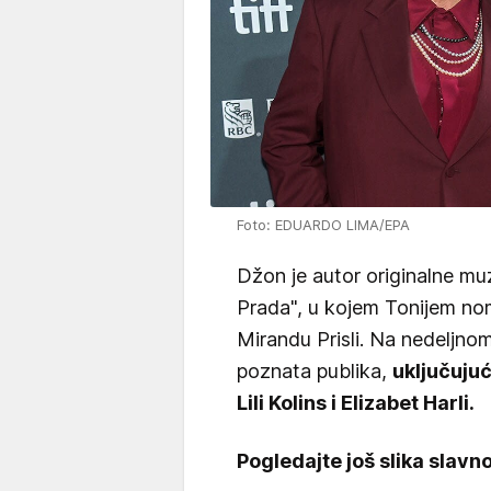
Foto: EDUARDO LIMA/EPA
Džon je autor originalne mu
Prada", u kojem Tonijem no
Mirandu Prisli. Na nedeljno
poznata publika,
uključuju
Lili Kolins i Elizabet Harli.
Pogledajte još slika slav