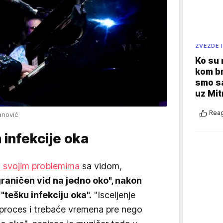
ZVEZDE I
Ko su
kom br
smo sa
uz Mit
Reag
anović
 infekcije oka
o svojim problemima
sa vidom,
graničen vid na jedno oko", nakon
"tešku infekciju oka".
"Isceljenje
or proces i trebaće vremena pre nego