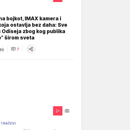
na bojkot, IMAX kamera i
koja ostavlja bez daha: Sve
u Odiseja zbog kog publika
e” širom sveta
uj
7
 TRAČEVI