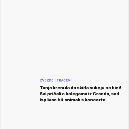
ZVEZDE I TRAČEVI
Tanja krenula da skida suknju na bini!
Svi pričali o kolegama iz Granda, sad
isplivao hit snimak s koncerta