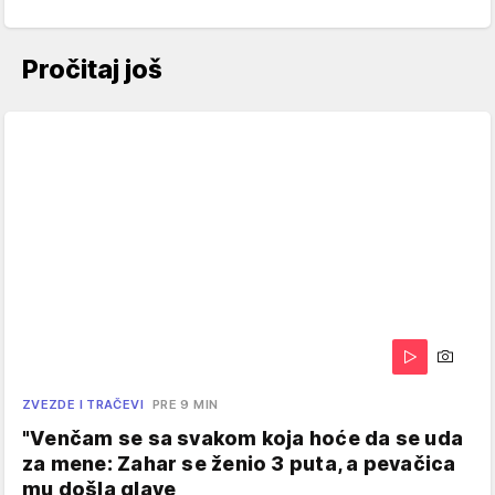
Pročitaj još
ZVEZDE I TRAČEVI
PRE 9 MIN
"Venčam se sa svakom koja hoće da se uda
za mene: Zahar se ženio 3 puta, a pevačica
mu došla glave