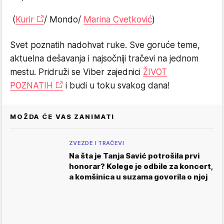
(
Kurir
/ Mondo/
Marina Cvetković
)
Svet poznatih nadohvat ruke. Sve goruće teme,
aktuelna dešavanja i najsočniji tračevi na jednom
mestu. Pridruži se Viber zajednici
ŽIVOT
POZNATIH
i budi u toku svakog dana!
MOŽDA ĆE VAS ZANIMATI
ZVEZDE I TRAČEVI
Na šta je Tanja Savić potrošila prvi
honorar? Kolege je odbile za koncert,
a komšinica u suzama govorila o njoj