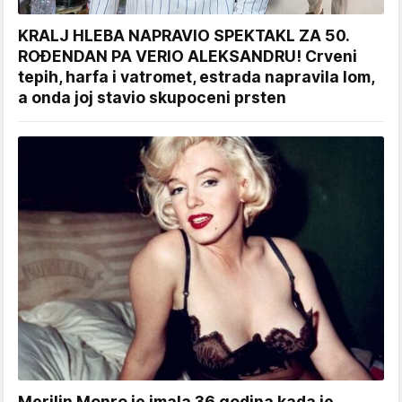
KRALJ HLEBA NAPRAVIO SPEKTAKL ZA 50.
ROĐENDAN PA VERIO ALEKSANDRU! Crveni
tepih, harfa i vatromet, estrada napravila lom,
a onda joj stavio skupoceni prsten
Merilin Monro je imala 36 godina kada je