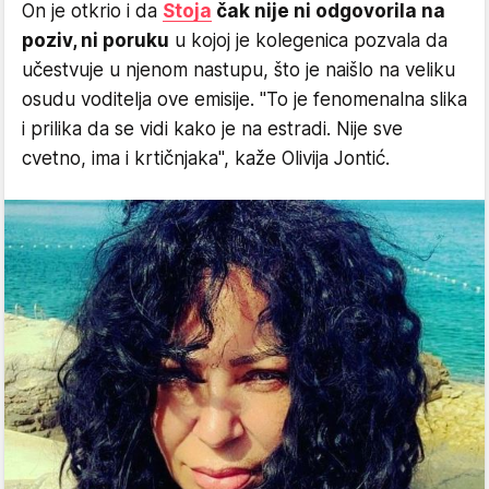
On je otkrio i da
Stoja
čak nije ni odgovorila na
poziv, ni poruku
u kojoj je kolegenica pozvala da
učestvuje u njenom nastupu, što je naišlo na veliku
osudu voditelja ove emisije. "To je fenomenalna slika
i prilika da se vidi kako je na estradi. Nije sve
cvetno, ima i krtičnjaka", kaže Olivija Jontić.