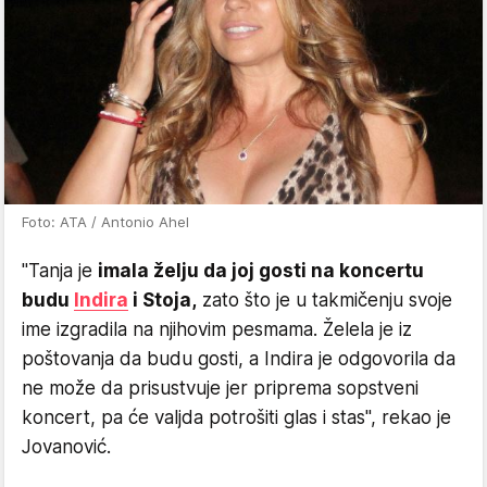
Foto: ATA / Antonio Ahel
"Tanja je
imala želju da joj gosti na koncertu
budu
Indira
i Stoja,
zato što je u takmičenju svoje
ime izgradila na njihovim pesmama. Želela je iz
poštovanja da budu gosti, a Indira je odgovorila da
ne može da prisustvuje jer priprema sopstveni
koncert, pa će valjda potrošiti glas i stas", rekao je
Jovanović.