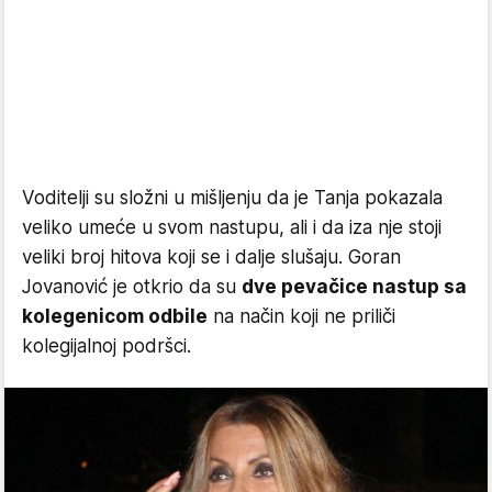
Voditelji su složni u mišljenju da je Tanja pokazala
veliko umeće u svom nastupu, ali i da iza nje stoji
veliki broj hitova koji se i dalje slušaju. Goran
Jovanović je otkrio da su
dve pevačice nastup sa
kolegenicom odbile
na način koji ne priliči
kolegijalnoj podršci.