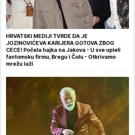
HRVATSKI MEDIJI TVRDE DA JE
JOZINOVIĆEVA KARIJERA GOTOVA ZBOG
CECE! Počela hajka na Jakova - U sve upleli
fantomsku firmu, Bregu i Čolu - Otkrivamo
mrežu laži