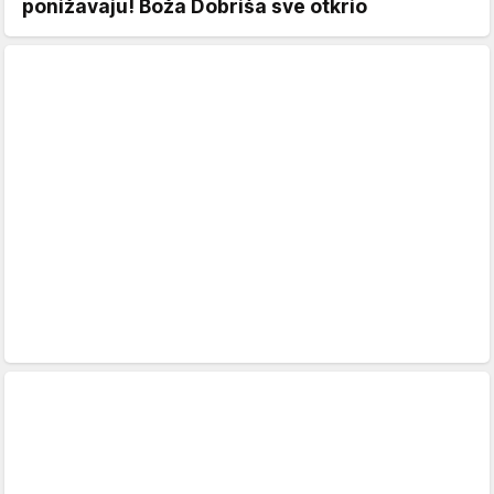
ponižavaju! Boža Dobriša sve otkrio