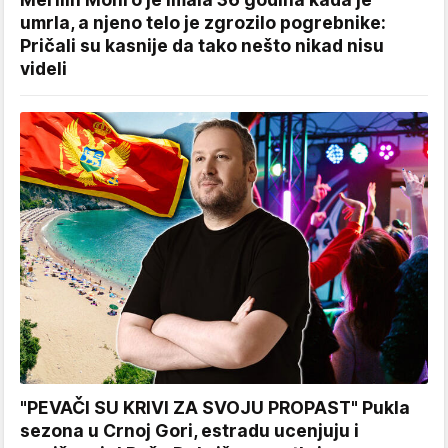
umrla, a njeno telo je zgrozilo pogrebnike:
Pričali su kasnije da tako nešto nikad nisu
videli
"PEVAČI SU KRIVI ZA SVOJU PROPAST" Pukla
sezona u Crnoj Gori, estradu ucenjuju i