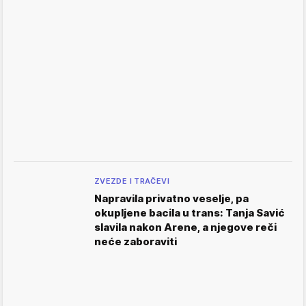
ZVEZDE I TRAČEVI
Napravila privatno veselje, pa
okupljene bacila u trans: Tanja Savić
slavila nakon Arene, a njegove reči
neće zaboraviti