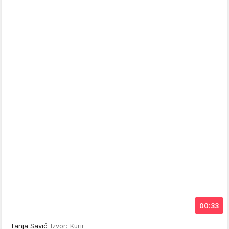
00:33
Tanja Savić
Izvor: Kurir