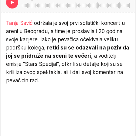
Tanja Savić
održala je svoj prvi solistički koncert u
areni u Beogradu, a time je proslavila i 20 godina
svoje karijere. Iako je pevačica očekivala veliku
podršku kolega,
retki su se odazvali na poziv da
joj se pridruže na sceni te večeri
, a voditelji
emisije "Stars Specijal", otkrili su detalje koji su se
krili iza ovog spektakla, ali i dali svoj komentar na
pevačicin rad.