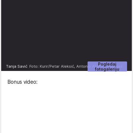
Pogledaj
Tanja Savić
Foto: Kurir/Petar Aleksić, Antonio Ahel/ATAImages
fotogaleriju
Bonus video: