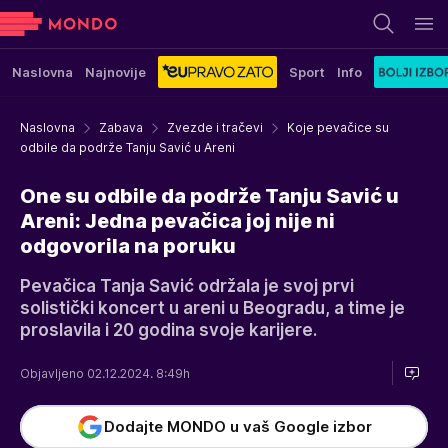
Naslovna
Najnovije
Sport
Info
Naslovna
Zabava
Zvezde i tračevi
Koje pevačice su
odbile da podrže Tanju Savić u Areni
One su odbile da podrže Tanju Savić u
Areni: Jedna pevačica joj nije ni
odgovorila na poruku
Pevačica Tanja Savić održala je svoj prvi
solistički koncert u areni u Beogradu, a time je
proslavila i 20 godina svoje karijere.
Objavljeno 02.12.2024. 8:49h
Dodajte MONDO u vaš Google izbor