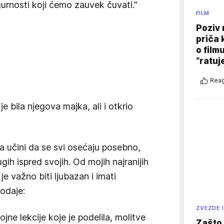
igurnosti koji ćemo zauvek čuvati."
FILM
Poziv 
priča 
o film
“ratuj
Reag
je bila njegova majka, ali i otkrio
a učini da se svi osećaju posebno,
gih ispred svojih. Od mojih najranijih
je važno biti ljubazan i imati
dodaje:
ZVEZDE I
ne lekcije koje je podelila, molitve
Zašto 