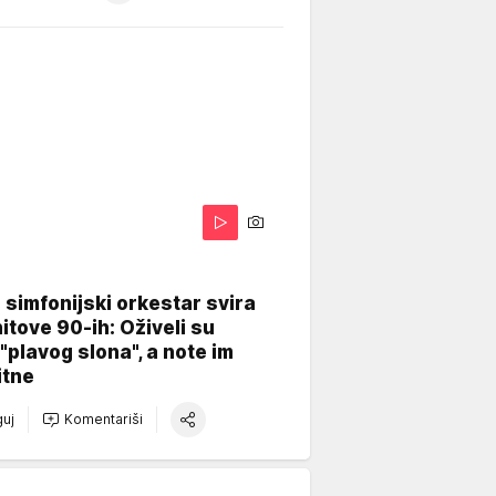
 simfonijski orkestar svira
itove 90-ih: Oživeli su
 "plavog slona", a note im
itne
uj
Komentariši