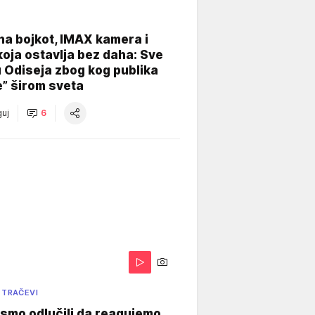
na bojkot, IMAX kamera i
koja ostavlja bez daha: Sve
u Odiseja zbog kog publika
e” širom sveta
uj
6
 TRAČEVI
smo odlučili da reagujemo