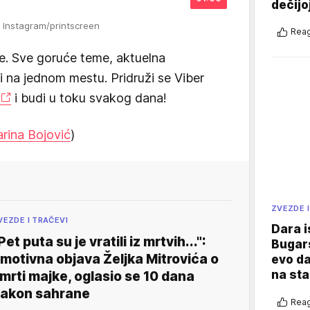
dečijo
: Instagram/printscreen
Reag
e. Sve goruće teme, aktuelna
vi na jednom mestu. Pridruži se Viber
i budi u toku svakog dana!
rina Bojović
)
ZVEZDE I
VEZDE I TRAČEVI
Dara i
Pet puta su je vratili iz mrtvih...":
Bugars
motivna objava Željka Mitrovića o
evo da
na sta
mrti majke, oglasio se 10 dana
akon sahrane
Reag