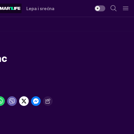
Lepa i srećna
ac