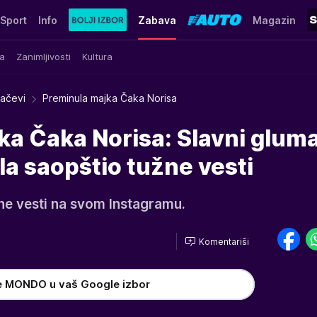
Sport
Info
Zabava
Magazin
a
Zanimljivosti
Kultura
račevi
Preminula majka Čaka Norisa
ka Čaka Norisa: Slavni glum
la saopštio tužne vesti
žne vesti na svom Instagramu.
Komentariši
h
e MONDO u vaš Google izbor