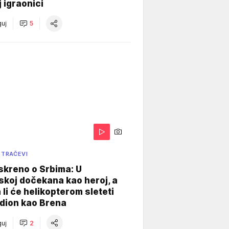
j igraonici
uj
5
 TRAČEVI
skreno o Srbima: U
koj dočekana kao heroj, a
 li će helikopterom sleteti
dion kao Brena
uj
2