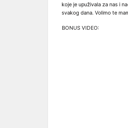
koje je upuživala za nas i na
svakog dana. Volimo te ma
BONUS VIDEO: