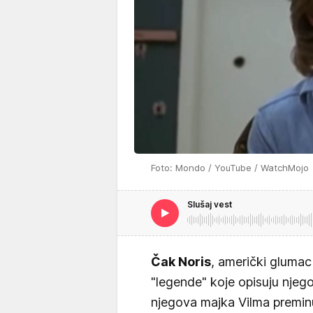
Foto: Mondo / YouTube / WatchMojo
Slušaj vest
Čak Noris
, američki glumac 
"legende" koje opisuju njego
njegova majka Vilma premin