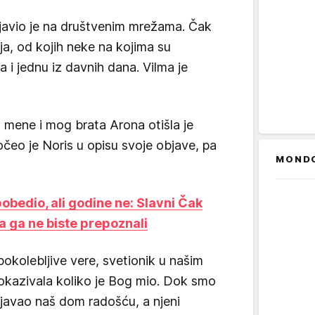
javio je na društvenim mrežama. Čak
ija, od kojih neke na kojima su
 i jednu iz davnih dana. Vilma je
a mene i mog brata Arona otišla je
očeo je Noris u opisu svoje objave, pa
MOND
pobedio, ali godine ne: Slavni Čak
da ga ne biste prepoznali
okolebljive vere, svetionik u našim
 pokazivala koliko je Bog mio. Dok smo
njavao naš dom radošću, a njeni