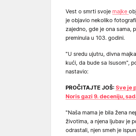
Vest o smrti svoje
majke
ob
je objavio nekoliko fotograf
zajedno, gde je ona sama, pa
preminula u 103. godini.
"U sredu ujutru, divna majk
kući, da bude sa Isusom", p
nastavio:
PROČITAJTE JOŠ:
Sve je 
Noris gazi 9. deceniju, sa
"Naša mama je bila žena nep
životima, a njena ljubav je
odrastali, njen smeh je ispu