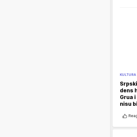
KULTURA
Srpski
dens h
Grua i
nisu b
Reag