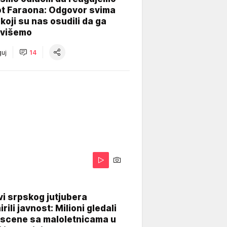
ot Faraona: Odgovor svima
koji su nas osudili da ga
višemo
uj
14
i srpskog jutjubera
rili javnost: Milioni gledali
 scene sa maloletnicama u