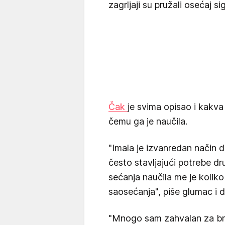
zagrljaji su pružali osećaj s
Čak
je svima opisao i kakva 
čemu ga je naučila.
"Imala je izvanredan način d
često stavljajući potrebe dru
sećanja naučila me je koliko 
saosećanja", piše glumac i 
"Mnogo sam zahvalan za broj