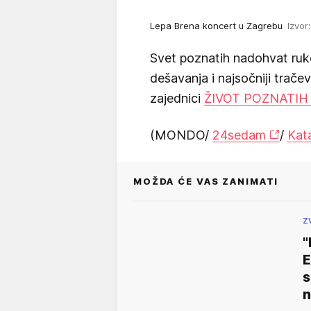
Lepa Brena koncert u Zagrebu
Izvor
Svet poznatih nadohvat ruk
dešavanja i najsočniji trače
zajednici
ŽIVOT POZNATIH
(MONDO/
24sedam
/
Kata
MOŽDA ĆE VAS ZANIMATI
Z
"
E
s
n