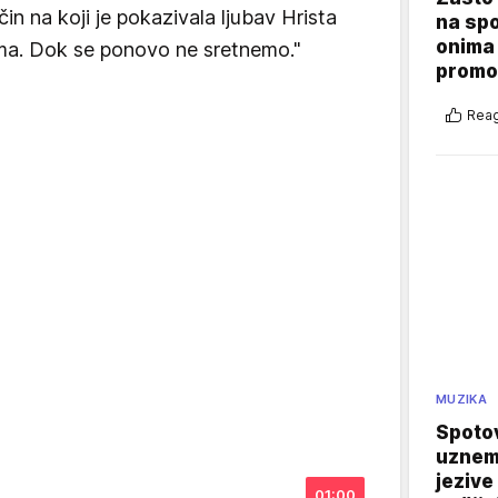
čin na koji je pokazivala ljubav Hrista
na sp
onima 
ma. Dok se ponovo ne sretnemo."
promo
Reag
MUZIKA
Spotov
uznemi
jezive
01:00