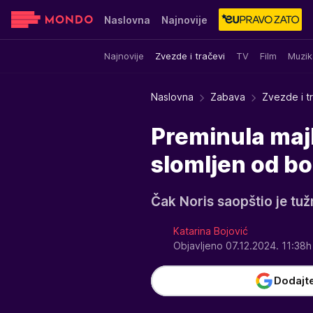
Naslovna
Najnovije
Najnovije
Zvezde i tračevi
TV
Film
Muzik
Sensa
Stvar ukusa
Yumama
Naslovna
Zabava
Zvezde i t
Preminula maj
slomljen od bo
Čak Noris saopštio je tu
Katarina Bojović
Objavljeno 07.12.2024. 11:38
Dodajt