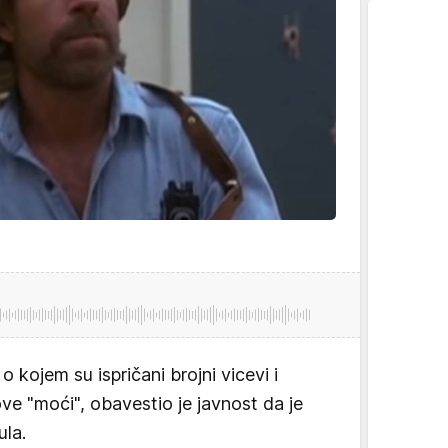
o kojem su ispričani brojni vicevi i
ve "moći", obavestio je javnost da je
ula.