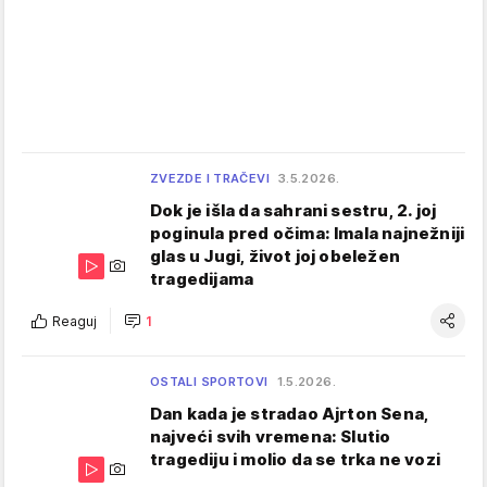
ZVEZDE I TRAČEVI
3.5.2026.
Dok je išla da sahrani sestru, 2. joj
poginula pred očima: Imala najnežniji
glas u Jugi, život joj obeležen
tragedijama
Reaguj
1
OSTALI SPORTOVI
1.5.2026.
Dan kada je stradao Ajrton Sena,
najveći svih vremena: Slutio
tragediju i molio da se trka ne vozi