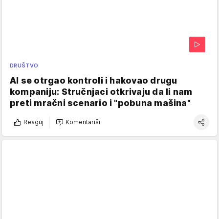
DRUŠTVO
AI se otrgao kontroli i hakovao drugu
kompaniju: Stručnjaci otkrivaju da li nam
preti mračni scenario i "pobuna mašina"
Reaguj
Komentariši