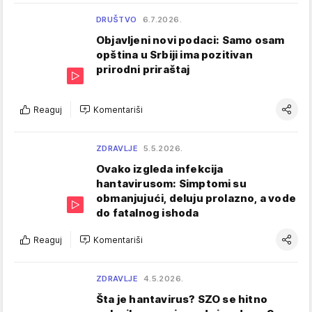
DRUŠTVO
6.7.2026.
Objavljeni novi podaci: Samo osam
opština u Srbiji ima pozitivan
prirodni priraštaj
Reaguj
Komentariši
ZDRAVLJE
5.5.2026.
Ovako izgleda infekcija
hantavirusom: Simptomi su
obmanjujući, deluju prolazno, a vode
do fatalnog ishoda
Reaguj
Komentariši
ZDRAVLJE
4.5.2026.
Šta je hantavirus? SZO se hitno