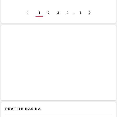
1
2
3
4
…
6
PRATITE NAS NA