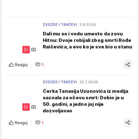
ZVEZDE I TRAČEVI
3.8.2026.
Dali mu so i vodu umesto da zovu
Hitnu: Dvoje robijali zbog smrti Rođe
Raičevića, a evo ko je sve bio u stanu
Reaguj
1
ZVEZDE I TRAČEVI
22.7.2026.
Ćerka Tanasija Uzunovića iz medija
saznala za očevu smrt: Dobio je u
50. godini, a jedno joj nije
dozvoljavao
Reaguj
1