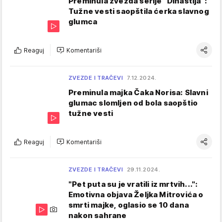
Preminula zvezda serije "Dinastija":
Tužne vesti saopštila ćerka slavnog
glumca
Reaguj
Komentariši
ZVEZDE I TRAČEVI
7.12.2024.
Preminula majka Čaka Norisa: Slavni
glumac slomljen od bola saopštio
tužne vesti
Reaguj
Komentariši
ZVEZDE I TRAČEVI
29.11.2024.
"Pet puta su je vratili iz mrtvih...":
Emotivna objava Željka Mitrovića o
smrti majke, oglasio se 10 dana
nakon sahrane