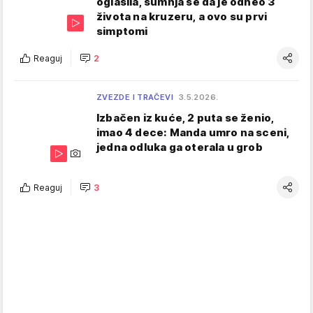
oglasila, sumnja se da je odneo 3
života na kruzeru, a ovo su prvi
simptomi
Reaguj
2
ZVEZDE I TRAČEVI
3.5.2026.
Izbačen iz kuće, 2 puta se ženio,
imao 4 dece: Manda umro na sceni,
jedna odluka ga oterala u grob
Reaguj
3