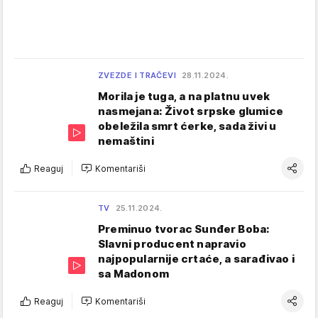
ZVEZDE I TRAČEVI
28.11.2024.
Morila je tuga, a na platnu uvek
nasmejana: Život srpske glumice
obeležila smrt ćerke, sada živi u
nemaštini
Reaguj
Komentariši
TV
25.11.2024.
Preminuo tvorac Sunđer Boba:
Slavni producent napravio
najpopularnije crtaće, a sarađivao i
sa Madonom
Reaguj
Komentariši