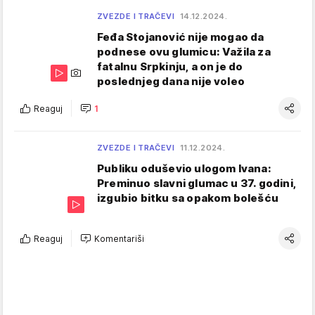
ZVEZDE I TRAČEVI
14.12.2024.
Feđa Stojanović nije mogao da
podnese ovu glumicu: Važila za
fatalnu Srpkinju, a on je do
poslednjeg dana nije voleo
Reaguj
1
ZVEZDE I TRAČEVI
11.12.2024.
Publiku oduševio ulogom Ivana:
Preminuo slavni glumac u 37. godini,
izgubio bitku sa opakom bolešću
Reaguj
Komentariši