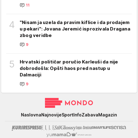
11
4
"Nisam ja uzela da pravim kiflice i da prodajem
u pekari": Jovana Jeremić isprozivala Dragana
zbog veridbe
9
5
Hrvatski političar poručio Karleuši da nije
dobrodošla: Opšti haos pred nastup u
Dalmaciji
9
Mondo
Naslovna
Najnovije
Sport
Info
Zabava
Magazin