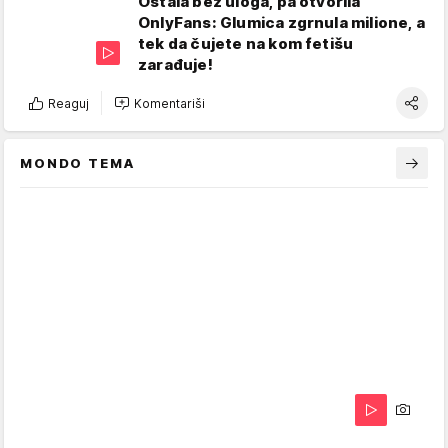
Ostala bez uloga, pa otvorila
OnlyFans: Glumica zgrnula milione, a
tek da čujete na kom fetišu
zarađuje!
Reaguj
Komentariši
MONDO TEMA