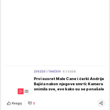
ZVEZDE I TRAČEVI
8.7.2026.
Prvi susret Male Cane i ćerki Andrije
Bajića nakon njegove smrti: Kamera
snimila sve, evo kako su se ponašale
Reaguj
3