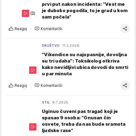
prvi put nakon incidenta: "Vest me
je duboko pogodila, to je grad u kom
sam počela"
Reaguj
Komentariši
DRUŠTVO
11.2.2026.
"Vikendice su najopasnije, dovoljna
su tri udaha": Toksikolog otkriva
kako nevidljivi ubica dovodi do smrti
u par minuta
Reaguj
Komentariši
STIL
9.7.2025.
Uginuo čuveni pas tragač koji je
spasao 9 osoba: "Gnusan čin
osvete, treba da nas bude sramota
ljudske rase"