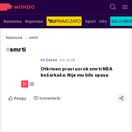
Naslovna
Najnovije
Sport
Info
Naslovna
smrti
#
smrti
KOŠARKA
8.8.2026.
Otkriven pravi uzrok smrti NBA
košarkaša: Nije mu bilo spasa
Reaguj
Komentariši