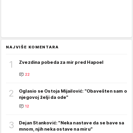
NAJVIŠE KOMENTARA
1
Zvezdina pobeda za mir pred Hapoel
22
2
Oglasio se Ostoja Mijailović: "Obavešten sam o
njegovoj želji da ode"
12
3
Dejan Stanković: "Neka nastave da se bave sa
mnom, njih neka ostave na miru"