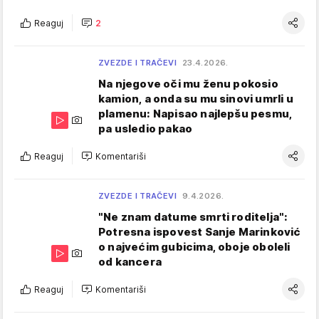
Reaguj
2
ZVEZDE I TRAČEVI
23.4.2026.
Na njegove oči mu ženu pokosio
kamion, a onda su mu sinovi umrli u
plamenu: Napisao najlepšu pesmu,
pa usledio pakao
Reaguj
Komentariši
ZVEZDE I TRAČEVI
9.4.2026.
"Ne znam datume smrti roditelja":
Potresna ispovest Sanje Marinković
o najvećim gubicima, oboje oboleli
od kancera
Reaguj
Komentariši