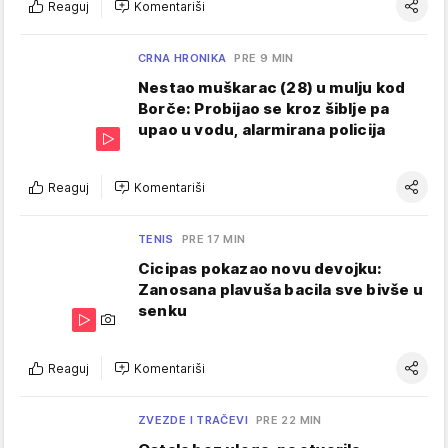
Reaguj
Komentariši
CRNA HRONIKA
PRE 9 MIN
Nestao muškarac (28) u mulju kod
Borče: Probijao se kroz šiblje pa
upao u vodu, alarmirana policija
Reaguj
Komentariši
TENIS
PRE 17 MIN
Cicipas pokazao novu devojku:
Zanosana plavuša bacila sve bivše u
senku
Reaguj
Komentariši
ZVEZDE I TRAČEVI
PRE 22 MIN