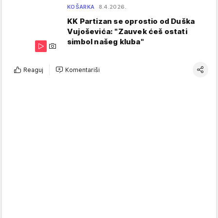
KOŠARKA
8.4.2026.
KK Partizan se oprostio od Duška
Vujoševića: "Zauvek ćeš ostati
simbol našeg kluba"
Reaguj
Komentariši