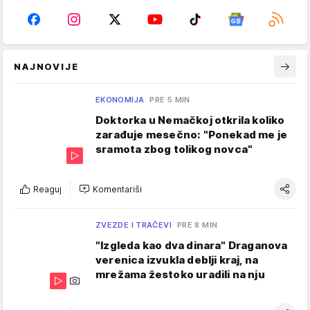
NAJNOVIJE
EKONOMIJA
PRE 5 MIN
Doktorka u Nemačkoj otkrila koliko
zarađuje mesečno: "Ponekad me je
sramota zbog tolikog novca"
Reaguj
Komentariši
ZVEZDE I TRAČEVI
PRE 8 MIN
"Izgleda kao dva dinara" Draganova
verenica izvukla deblji kraj, na
mrežama žestoko uradili na nju