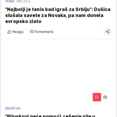
TENIS
PRE 22 H
"Najbolji je tenis kad igraš za Srbiju": Dušica
slušala savete za Novaka, pa nam donela
evropsko zlato
Reaguj
Komentariši
DRUŠTVO
"Pljuskovi neće pomoći, rešenje nije u