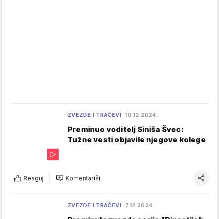
ZVEZDE I TRAČEVI
10.12.2024.
Preminuo voditelj Siniša Švec:
Tužne vesti objavile njegove kolege
Reaguj
Komentariši
ZVEZDE I TRAČEVI
7.12.2024.