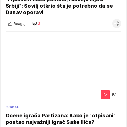
Srbiji": Sovilj otkrio šta je potrebno da se
Dunav oporavi
Reaguj
3
FUDBAL
Ocene igrača Partizana: Kako je "otpisani"
postao najvažniji igrač Saše Ilića?