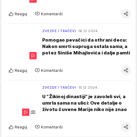
Reaguj
Komentariši
ZVEZDE I TRAČEVI
16.12.2024.
Pomogao pevačici da othrani decu:
Nakon smrti supruga ostala sama, a
potez Siniše Mihajlovića i dalje pamti
Reaguj
Komentariši
ZVEZDE I TRAČEVI
15.12.2024.
U "Žikinoj dinastiji" je zavoleli svi, a
umrla sama na ulici: Ove detalje o
životu čuvene Marije niko nije znao
Reaguj
Komentariši