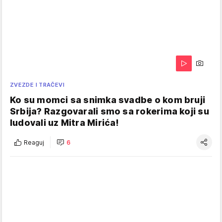
ZVEZDE I TRAČEVI
Ko su momci sa snimka svadbe o kom bruji
Srbija? Razgovarali smo sa rokerima koji su
ludovali uz Mitra Mirića!
Reaguj
6