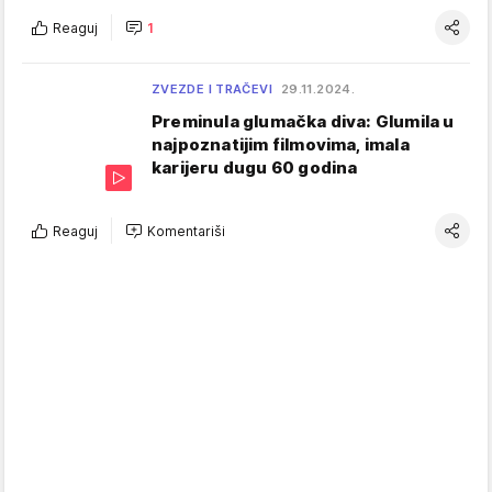
Reaguj
1
ZVEZDE I TRAČEVI
29.11.2024.
Preminula glumačka diva: Glumila u
najpoznatijim filmovima, imala
karijeru dugu 60 godina
Reaguj
Komentariši