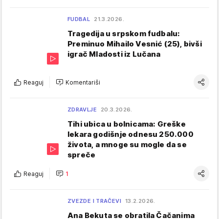
FUDBAL
21.3.2026.
Tragedija u srpskom fudbalu:
Preminuo Mihailo Vesnić (25), bivši
igrač Mladosti iz Lučana
Reaguj
Komentariši
ZDRAVLJE
20.3.2026.
Tihi ubica u bolnicama: Greške
lekara godišnje odnesu 250.000
života, a mnoge su mogle da se
spreče
Reaguj
1
ZVEZDE I TRAČEVI
13.2.2026.
Ana Bekuta se obratila Čačanima