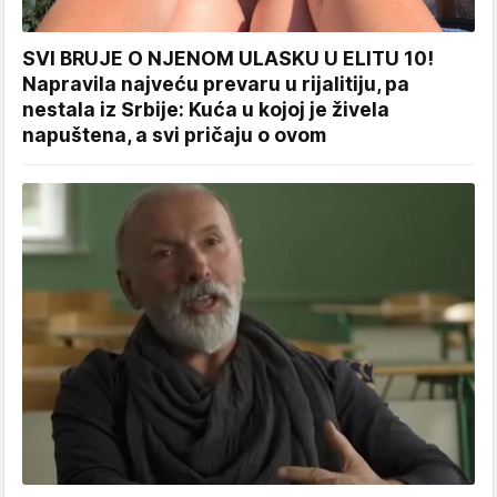
SVI BRUJE O NJENOM ULASKU U ELITU 10!
Napravila najveću prevaru u rijalitiju, pa
nestala iz Srbije: Kuća u kojoj je živela
napuštena, a svi pričaju o ovom