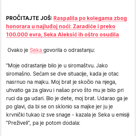
PROČITAJTE JOŠ:
Raspalila po kolegama zbog
honorara u najluđoj noći: Zaradiće i preko
100.000 evra, Seka Aleksić ih oštro osudila
Ovako je
Seka
govorila o odrastanju:
"Moje odrastanje bilo je u siromaštvu. Jako
siromašno. Sećam se dve situacije, kada je otac
nasrnuo na majku. Moj brat je skočio na njega,
uhvatio ga za glavu i našao prvo što mu je bilo pri
ruci da ga udari. Bio je dete, moj brat. Udarao ga je
po glavi, da bi se on sklonio sa majke jer ju je
krvnički tukao iz sve snage - kazala je Seka u emisiji
"Preživeli", pa je potom dodala: