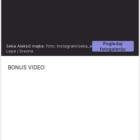
Pogledaj
Seka Aleksić majka
Foto: Instagram/seka_aleksic/printscreen,
fotogaleriju
Lepa i Srecna
BONUS VIDEO: