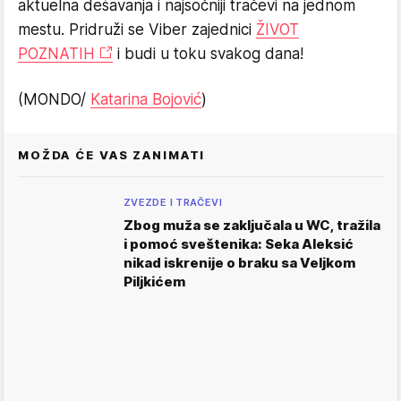
aktuelna dešavanja i najsočniji tračevi na jednom
mestu. Pridruži se Viber zajednici
ŽIVOT
POZNATIH
i budi u toku svakog dana!
(MONDO/
Katarina Bojović
)
MOŽDA ĆE VAS ZANIMATI
ZVEZDE I TRAČEVI
Zbog muža se zaključala u WC, tražila
i pomoć sveštenika: Seka Aleksić
nikad iskrenije o braku sa Veljkom
Piljkićem