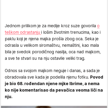
Jednom prilikom je za medije kroz suze govorila
o
teškom odrastanju
i lošim životnim trenucima, kao i
paklu koji je njena majka prošla zbog oca. Seka je
odrasla u velikom siromaštvu, nemaštini, kao mala
bila je svedok porodičnog nasilja, oca nad majkom,
a sve te stvari su na nju ostavile veliki trag.
Odnos sa svojom majkom neguje i danas, a sada je
obradovala sve kada je podelila njenu fotku.
Povod
je bio 68. rođendan njene mjke Ibrime, a nema
ko nije komentarisao da pevačica veoma liči na
nju.