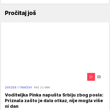
Pročitaj još
ZVEZDE I TRAČEVI
PRE 22 MIN
Voditeljka Pinka napušta Srbiju zbog posla:
Priznala zašto je dala otkaz, nije mogla više
ni dan