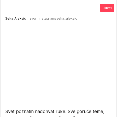
00:21
Seka Aleksić
Izvor: Instagram/seka_aleksic
Svet poznatih nadohvat ruke. Sve goruće teme,