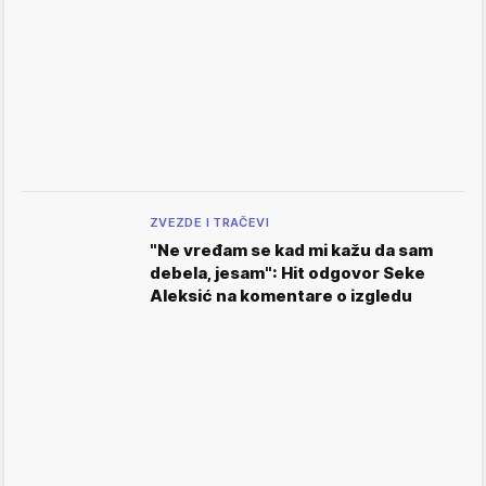
ZVEZDE I TRAČEVI
"Ne vređam se kad mi kažu da sam
debela, jesam": Hit odgovor Seke
Aleksić na komentare o izgledu