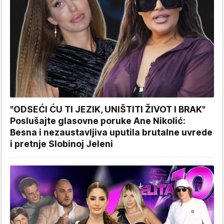
"ODSEĆI ĆU TI JEZIK, UNIŠTITI ŽIVOT I BRAK"
Poslušajte glasovne poruke Ane Nikolić:
Besna i nezaustavljiva uputila brutalne uvrede
i pretnje Slobinoj Jeleni