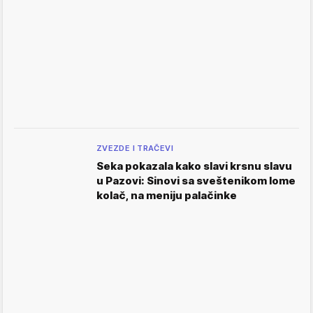
ZVEZDE I TRAČEVI
Seka pokazala kako slavi krsnu slavu
u Pazovi: Sinovi sa sveštenikom lome
kolač, na meniju palačinke