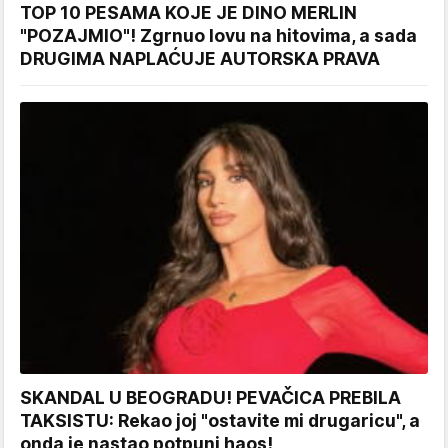
TOP 10 PESAMA KOJE JE DINO MERLIN
"POZAJMIO"! Zgrnuo lovu na hitovima, a sada
DRUGIMA NAPLAĆUJE AUTORSKA PRAVA
SKANDAL U BEOGRADU! PEVAČICA PREBILA
TAKSISTU: Rekao joj "ostavite mi drugaricu", a
onda je nastao potpuni haos!