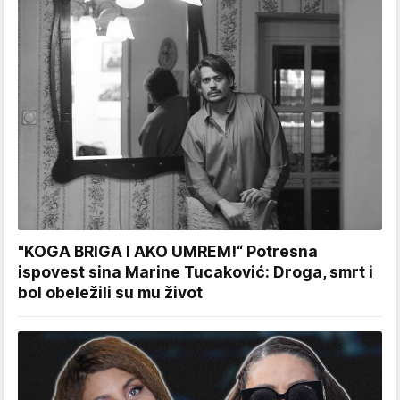
"KOGA BRIGA I AKO UMREM!“ Potresna
ispovest sina Marine Tucaković: Droga, smrt i
bol obeležili su mu život