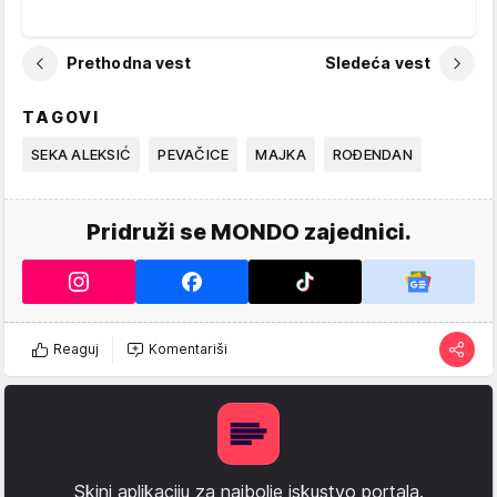
Prethodna vest
Sledeća vest
TAGOVI
SEKA ALEKSIĆ
PEVAČICE
MAJKA
ROĐENDAN
Pridruži se MONDO zajednici.
Reaguj
Komentariši
Skini aplikaciju za najbolje iskustvo portala.