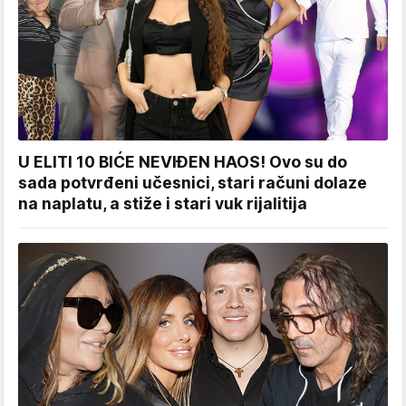
U ELITI 10 BIĆE NEVIĐEN HAOS! Ovo su do
sada potvrđeni učesnici, stari računi dolaze
na naplatu, a stiže i stari vuk rijalitija