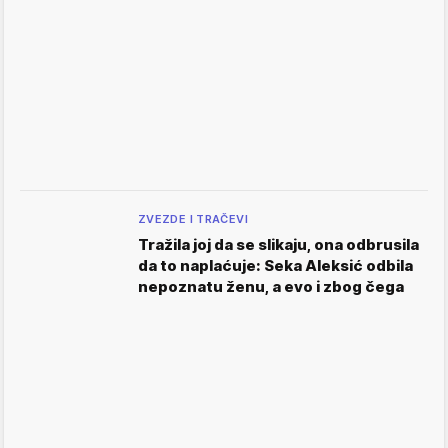
ZVEZDE I TRAČEVI
Tražila joj da se slikaju, ona odbrusila
da to naplaćuje: Seka Aleksić odbila
nepoznatu ženu, a evo i zbog čega