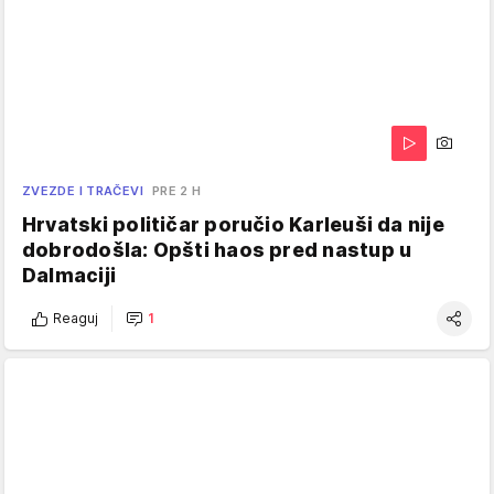
ZVEZDE I TRAČEVI
PRE 2 H
Hrvatski političar poručio Karleuši da nije
dobrodošla: Opšti haos pred nastup u
Dalmaciji
Reaguj
1