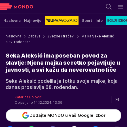
Naslovna
Najnovije
Sport
Info
Naslovna
Zabava
Zvezde i tračevi
Majka Seke Aleksić
slavi rođendan
Seka Aleksić ima poseban povod za
slavlje: Njena majka se retko pojavljuje u
javnosti, a svi kažu da neverovatno liče
Seka Aleksić podelila je fotku svoje majke, koja
danas proslavlja 68. rođendan.
Katarina Bojović
Objavljeno 14.12.2024. 13:09h
Dodajte MONDO u vaš Google izbor