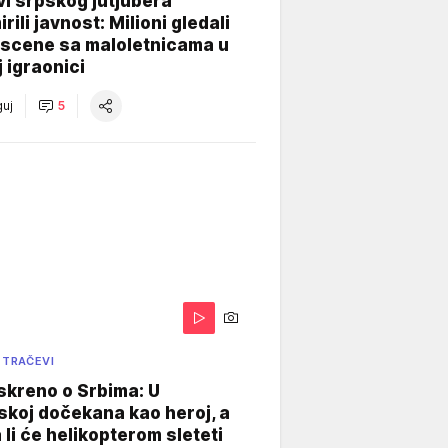
i srpskog jutjubera
rili javnost: Milioni gledali
 scene sa maloletnicama u
j igraonici
uj
5
 TRAČEVI
skreno o Srbima: U
koj dočekana kao heroj, a
 li će helikopterom sleteti