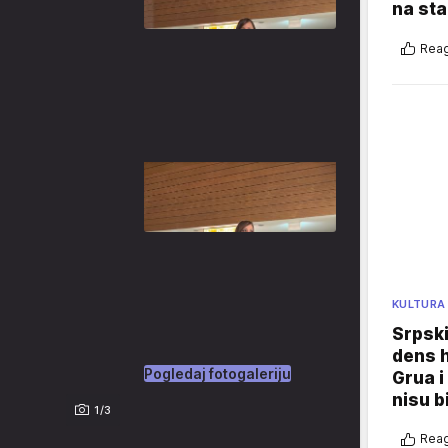
na sta
Reag
KULTURA
Srpski
dens h
Pogledaj fotogaleriju
Grua i
nisu b
1/3
Reag