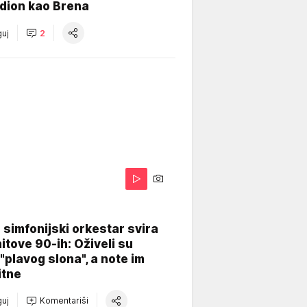
dion kao Brena
uj
2
 simfonijski orkestar svira
itove 90-ih: Oživeli su
 "plavog slona", a note im
itne
uj
Komentariši