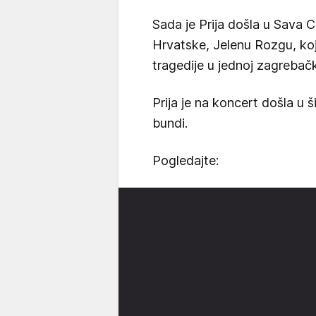
Sada je Prija došla u Sava Ce
Hrvatske, Jelenu Rozgu, ko
tragedije u jednoj zagrebač
Prija je na koncert došla u 
bundi.
Pogledajte: