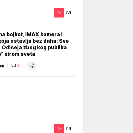
na bojkot, IMAX kamera i
koja ostavlja bez daha: Sve
u Odiseja zbog kog publika
e” širom sveta
uj
6