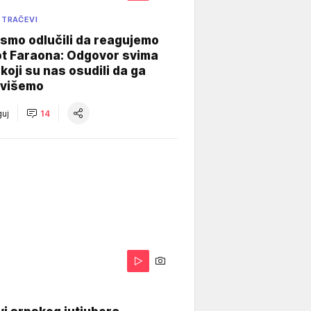
 TRAČEVI
smo odlučili da reagujemo
ot Faraona: Odgovor svima
koji su nas osudili da ga
višemo
uj
14