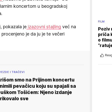
ularnim koncertom u beogradskoj
a.
FILM
, pokazala je
izazovni stajling
već na
Poziv 
rocenjeno je da ju je te večeri
priča 
o film
“ratuj
Reag
VEZDE I TRAČEVI
rišom smo na Prijinom koncertu
nimili pevačicu koju su spajali sa
uškom Tošićem: Njeno izdanje
rikovalo sve