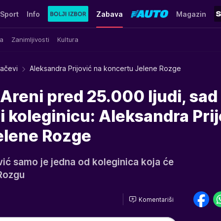
Sport
Info
Zabava
Magazin
a
Zanimljivosti
Kultura
račevi
Aleksandra Prijović na koncertu Jelene Rozge
 Areni pred 25.000 ljudi, sad
i koleginicu: Aleksandra Prij
elene Rozge
ić samo je jedna od koleginica koja će
 Rozgu
Komentariši