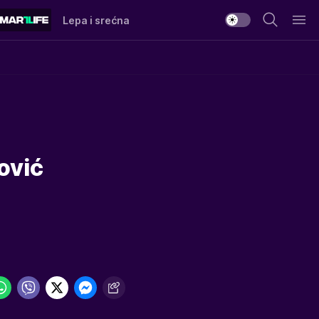
Lepa i srećna
ović