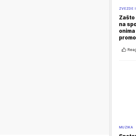
ZVEZDE I
Zašto 
na sp
onima 
promo
Reag
MUZIKA