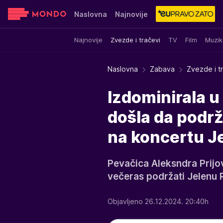
Naslovna
Najnovije
Najnovije
Zvezde i tračevi
TV
Film
Muzik
Sensa
Stvar ukusa
Yumama
Naslovna
Zabava
Zvezde i t
Izdominirala u
došla da podrž
na koncertu J
Pevačica Aleksndra Prijov
večeras podržati Jelenu
Objavljeno 26.12.2024. 20:40h