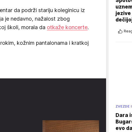
Spotov
uznemi
ntar da podrži stariju koleginicu iz
jezive
ja je nedavno, nažalost zbog
dečijo
koj školi, morala da
otkaže koncerte
.
Reag
širokim, kožnim pantalonama i kratkoj
ZVEZDE I
Dara i
Bugars
evo da