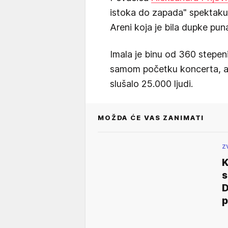
istoka do zapada" spektak
Areni koja je bila dupke pun
Imala je binu od 360 stepeni
samom početku koncerta, a p
slušalo 25.000 ljudi.
MOŽDA ĆE VAS ZANIMATI
Z
K
s
D
p