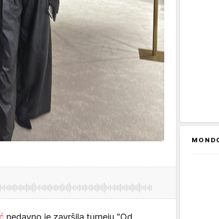
MOND
ić
nedavno je završila turneju "Od