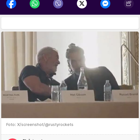
Foto: X/screenshot/@rustyrockets