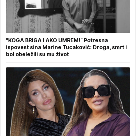
"KOGA BRIGA I AKO UMREM!“ Potresna
ispovest sina Marine Tucaković: Droga, smrt i
bol obeležili su mu život