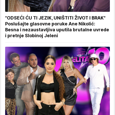
"ODSEĆI ĆU TI JEZIK, UNIŠTITI ŽIVOT I BRAK"
Poslušajte glasovne poruke Ane Nikolić:
Besna i nezaustavljiva uputila brutalne uvrede
i pretnje Slobinoj Jeleni