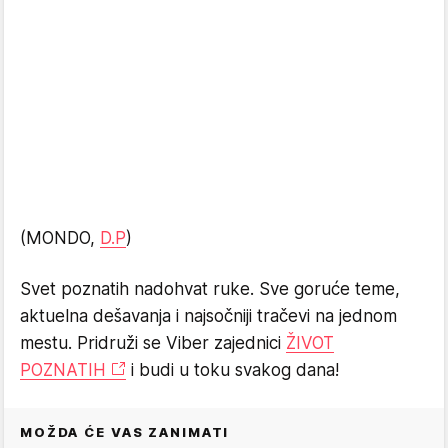
(MONDO,
D.P
)
Svet poznatih nadohvat ruke. Sve goruće teme,
aktuelna dešavanja i najsočniji tračevi na jednom
mestu. Pridruži se Viber zajednici
ŽIVOT
POZNATIH
i budi u toku svakog dana!
MOŽDA ĆE VAS ZANIMATI