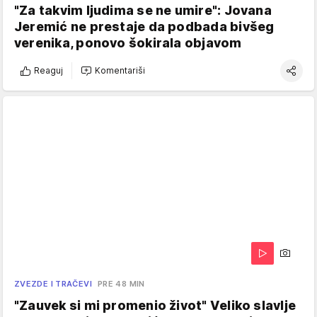
"Za takvim ljudima se ne umire": Jovana
Jeremić ne prestaje da podbada bivšeg
verenika, ponovo šokirala objavom
Reaguj
Komentariši
ZVEZDE I TRAČEVI
PRE 48 MIN
"Zauvek si mi promenio život" Veliko slavlje