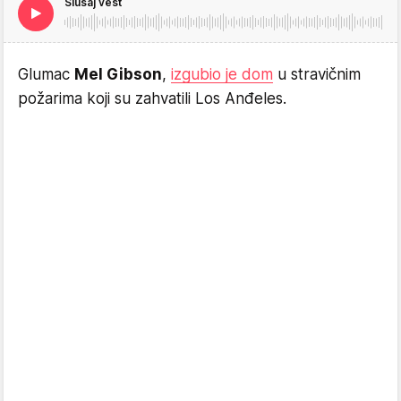
Slušaj vest
Glumac
Mel Gibson
,
izgubio je dom
u stravičnim
požarima koji su zahvatili Los Anđeles.