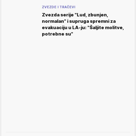
ZVEZDE I TRAČEVI
Zvezda serije "Lud, zbunjen,
normalan" i supruga spremni za
evakuaciju u LA-ju: "Šaljite molitve,
potrebne su"