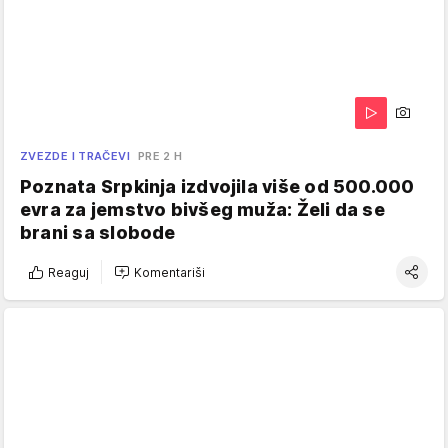
ZVEZDE I TRAČEVI
PRE 2 H
Poznata Srpkinja izdvojila više od 500.000
evra za jemstvo bivšeg muža: Želi da se
brani sa slobode
Reaguj
Komentariši