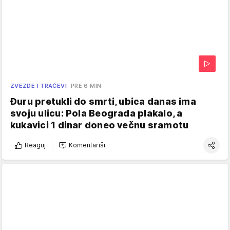
ZVEZDE I TRAČEVI
PRE 6 MIN
Đuru pretukli do smrti, ubica danas ima
svoju ulicu: Pola Beograda plakalo, a
kukavici 1 dinar doneo večnu sramotu
Reaguj
Komentariši