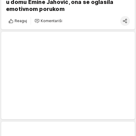
u domu Emine Jahović, ona se oglasila
emotivnom porukom
Reaguj
Komentariši