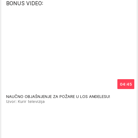
BONUS VIDEO:
04:45
NAUČNO OBJAŠNJENJE ZA POŽARE U LOS ANĐELESU!
Izvor: Kurir televizija