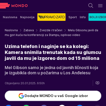
Naslovna
Najnovije
Sport
Info
Naslovna
Zabava
Zvezde i tračevi
Melu Gibsonu javili da
mu gori kuća na konferenciji za štampu, isplivao video
Uzima telefon i naginje se ka kolegi:
Kamera snimila trenutak kada su glumcu
javili da mu je izgoreo dom od 15 miliona
Mel Gibson samo je jedna od javnih ličnosti koja
je izgubikla dom u požarima u Los Anđelesu
Objavljeno 20.01.2025. 6:50h
Dodajte MONDO u vaš Google izbor