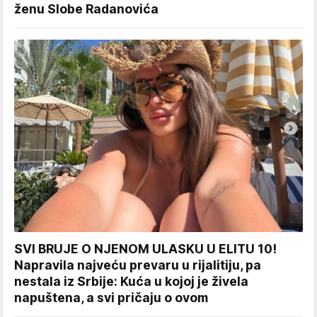
ženu Slobe Radanovića
SVI BRUJE O NJENOM ULASKU U ELITU 10!
Napravila najveću prevaru u rijalitiju, pa
nestala iz Srbije: Kuća u kojoj je živela
napuštena, a svi pričaju o ovom