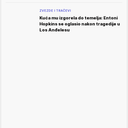
ZVEZDE I TRAČEVI
Kuća mu izgorela do temelja: Entoni
Hopkins se oglasio nakon tragedije u
Los Anđelesu