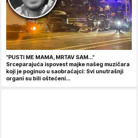
"PUSTI ME MAMA, MRTAV SAM..."
Srceparajuća ispovest majke našeg muzičara
koji je poginuo u saobraćajci: Svi unutrašnji
organi su bili oštećeni...