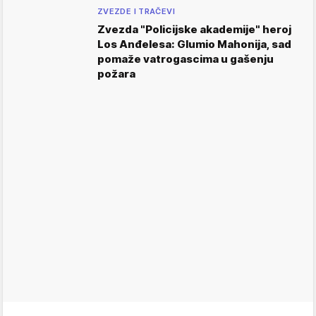
ZVEZDE I TRAČEVI
Zvezda "Policijske akademije" heroj
Los Anđelesa: Glumio Mahonija, sad
pomaže vatrogascima u gašenju
požara