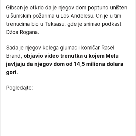
Gibson je otkrio da je njegov dom poptuno uništen
u šumskim požarima u Los Anđelesu. On je u tim
trenucima bio u Teksasu, gde je snimao podkast
Džoa Rogana.
Sada je njegov kolega glumac i komičar Rasel
Brand,
objavio video trenutka u kojem Melu
javljaju da njegov dom od 14,5 miliona dolara
gori.
Pogledajte: