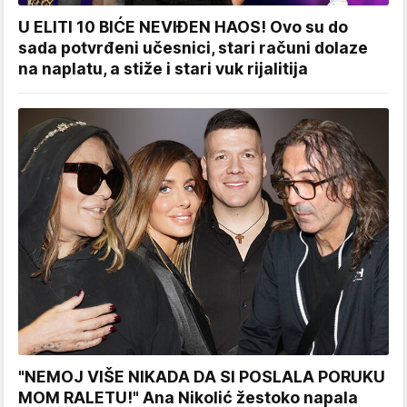
U ELITI 10 BIĆE NEVIĐEN HAOS! Ovo su do
sada potvrđeni učesnici, stari računi dolaze
na naplatu, a stiže i stari vuk rijalitija
"NEMOJ VIŠE NIKADA DA SI POSLALA PORUKU
MOM RALETU!" Ana Nikolić žestoko napala