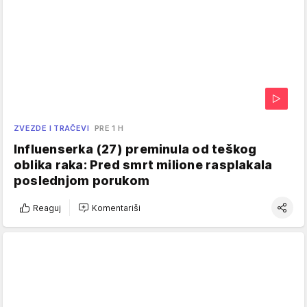
ZVEZDE I TRAČEVI
PRE 1 H
Influenserka (27) preminula od teškog
oblika raka: Pred smrt milione rasplakala
poslednjom porukom
Reaguj
Komentariši