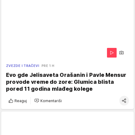
ZVEZDE I TRAČEVI
PRE 1 H
Evo gde Jelisaveta Orašanin i Pavle Mensur
provode vreme do zore: Glumica blista
pored 11 godina mlađeg kolege
Reaguj
Komentariši