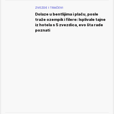
ZVEZDE I TRAČEVI
Dolaze u bentlijima i plaču, posle
traže ozempik i filere: Isplivale tajne
iz hotela s 5 zvezdica, evo šta rade
poznati