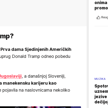
onima 
promo
Reag
ramp?
 Prva dama Sjedinjenih Američkih
n suprug Donald Tramp odneo pobedu
Jugoslaviji
, a današnjoj Sloveniji,
MUZIKA
la manekensku karijeru kao
Spotov
 pojavila na naslovnicama nekoliko
uznemi
jezive
dečijo