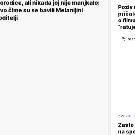
orodice, ali nikada joj nije manjkalo:
Poziv 
vo čime su se bavili Melanijini
priča 
oditelji
o film
“ratuj
Reag
ZVEZDE I
Zašto 
na sp