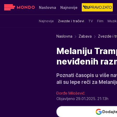
Naslovna
Najnovije
Najnovije
Zvezde i tračevi
TV
Film
Muzik
Sensa
Stvar ukusa
Yumama
Naslovna
Zabava
Zvezde i t
Melaniju Tramp
neviđenih razm
Poznati časopis u više n
ali su lepe reči za Melanij
Đorđe Milošević
Objavljeno 29.01.2025. 21:13h
Dodajt