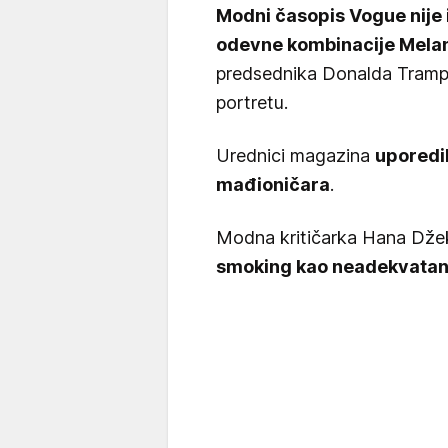
Modni časopis Vogue nije
odevne kombinacije Mela
predsednika Donalda Tram
portretu.
Urednici magazina
uporedil
mađioničara
.
Modna kritičarka Hana Dže
smoking kao neadekvatan i