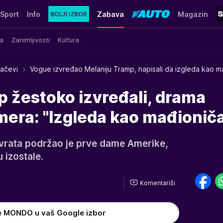
Sport
Info
Zabava
Magazin
a
Zanimljivosti
Kultura
račevi
Vogue izvređao Melaniju Tramp, napisali da izgleda kao m
 žestoko izvređali, drama
era: "Izgleda kao mađioniča
avrata podržao je prve dame Amerike,
u izostale.
Komentariši
e MONDO u vaš Google izbor