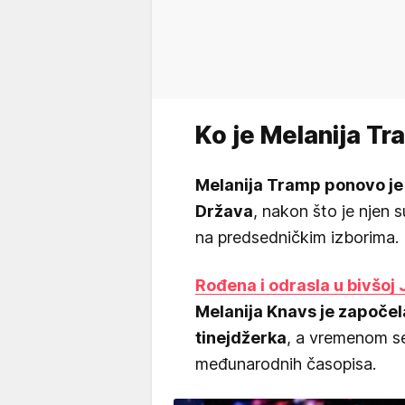
Ko je Melanija T
Melanija Tramp ponovo je
Država
, nakon što je nje
na predsedničkim izborima.
Rođena i odrasla u bivšoj 
Melanija Knavs je započe
tinejdžerka
, a vremenom se
međunarodnih časopisa.