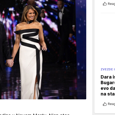
Reag
ZVEZDE I
Dara i
Bugars
evo da
na sta
Reag