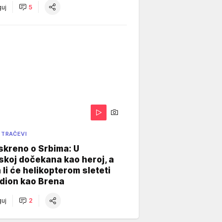
uj
5
 TRAČEVI
skreno o Srbima: U
koj dočekana kao heroj, a
 li će helikopterom sleteti
dion kao Brena
uj
2