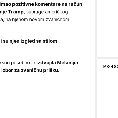
 imao pozitivne komentare na račun
nije Tramp
, supruge američkog
pa, na njenom novom zvaničnom
i su njen izgled sa stilom
kson posebno je
izdvojila Melanijin
MOND
zbor za zvaničnu priliku
.