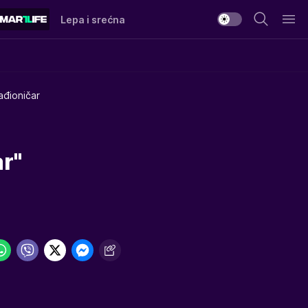
Lepa i srećna
ađioničar
r"