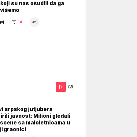
koji su nas osudili da ga
višemo
uj
14
i srpskog jutjubera
rili javnost: Milioni gledali
 scene sa maloletnicama u
j igraonici