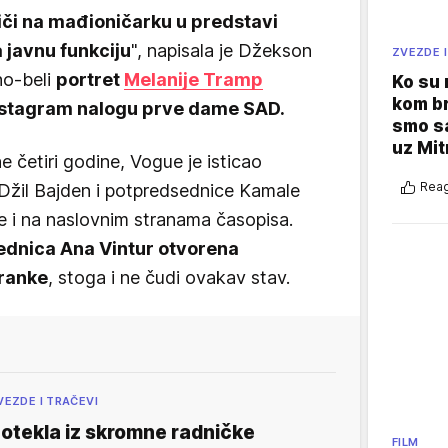
či na mađioničarku u predstavi
 javnu funkciju
", napisala je Džekson
ZVEZDE I
no-beli
portret
Melanije Tramp
Ko su
kom br
nstagram nalogu prve dame SAD.
smo sa
uz Mit
četiri godine, Vogue je isticao
Reag
Džil Bajden i potpredsednice Kamale
le i na naslovnim stranama časopisa.
rednica Ana Vintur otvorena
tranke
, stoga i ne čudi ovakav stav.
VEZDE I TRAČEVI
otekla iz skromne radničke
FILM