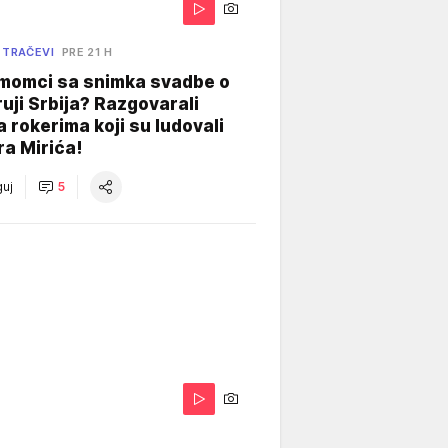
 TRAČEVI
PRE 21 H
 momci sa snimka svadbe o
uji Srbija? Razgovarali
 rokerima koji su ludovali
ra Mirića!
uj
5