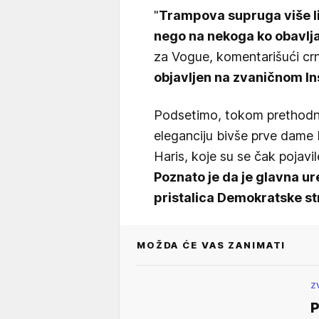
"
Trampova supruga više li
nego na nekoga ko obavlja
za Vogue, komentarišući cr
objavljen na zvaničnom I
Podsetimo, tokom prethodne 
eleganciju bivše prve dame 
Haris, koje su se čak pojavi
Poznato je da je glavna u
pristalica Demokratske s
MOŽDA ĆE VAS ZANIMATI
Z
P