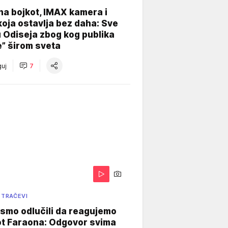
na bojkot, IMAX kamera i
koja ostavlja bez daha: Sve
u Odiseja zbog kog publika
e” širom sveta
uj
7
 TRAČEVI
smo odlučili da reagujemo
ot Faraona: Odgovor svima