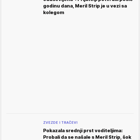
godinu dana, Meril Strip je u vezi sa
kolegom
ZVEZDE I TRAČEVI
Pokazala srednji prst voditeljima:
Probali da se našale s Meril Strip, šok