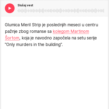
Slušaj vest
Glumica Meril Strip je poslednjih meseci u centru
pažnje zbog romanse sa
kolegom Martinom
Šortom
, koja je navodno započela na setu serije
"Only murders in the building".