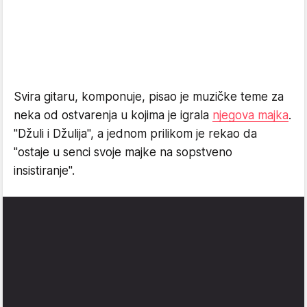
Svira gitaru, komponuje, pisao je muzičke teme za
neka od ostvarenja u kojima je igrala
njegova majka
.
"Džuli i Džulija", a jednom prilikom je rekao da
"ostaje u senci svoje majke na sopstveno
insistiranje".