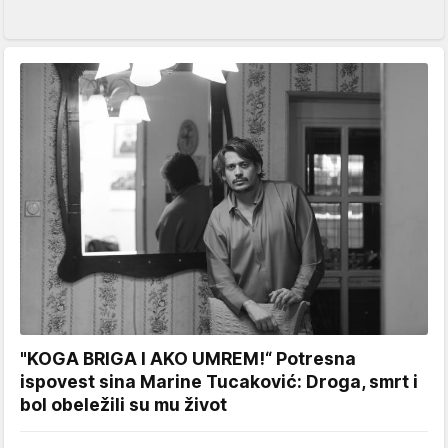
"KOGA BRIGA I AKO UMREM!“ Potresna
ispovest sina Marine Tucaković: Droga, smrt i
bol obeležili su mu život