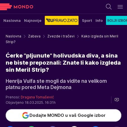
Naslovna
Najnovije
Sport
Info
Naslovna
Zabava
Zvezde i tračevi
Kako izgleda sin Meril
Strip?
Ćerke "pljunute" holivudska diva, a sina
ne biste prepoznali: Znate li kako izgleda
sin Meril Strip?
Henrija Vulfa ste mogli da vidite na velikom
platnu pored Meta Dejmona
Prenosi:
Dragana Tomašević
Objavljeno 18.03.2025. 16:31h
Dodajte MONDO u vaš Google izbor