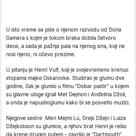
U isto vreme se piše o njenom razvodu od Dona
Gamera s kojim je tokom braka dobila četvoro
dece, a sada je pažnja pala na njenog sina, koji ne
nosi njeno, ni očevo prezime.
U pitanju je Henri Vulf, koji je svojevremeno krenuo
stopama majke Oskarovke. Studirao je glumu dve
godine, čak je glumio u filmu "Dobar pastir" u kojem
su glavne uloge igrali Met Dejmon i Anđelina Džoli,
a onda je napustioglumu kako bi se posvetio muzici.
Njegove sestre Meri Mejmi Lu, Grejs Džejn i Luiza
Džejkobson su glumice, a njihov brat Henri je rešio
da krene drugim putem - završio je "Dartmouth"