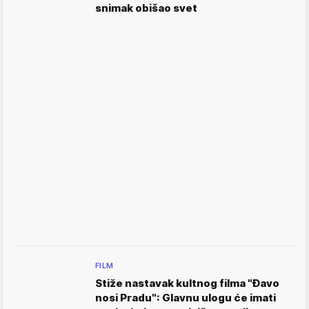
snimak obišao svet
FILM
Stiže nastavak kultnog filma "Đavo
nosi Pradu": Glavnu ulogu će imati