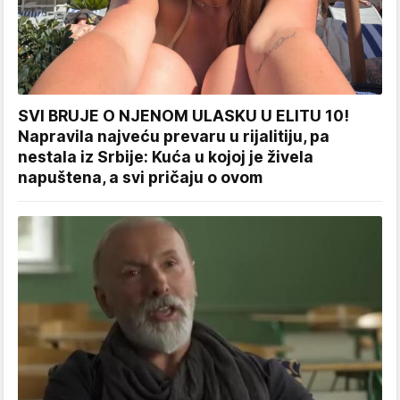
SVI BRUJE O NJENOM ULASKU U ELITU 10!
Napravila najveću prevaru u rijalitiju, pa
nestala iz Srbije: Kuća u kojoj je živela
napuštena, a svi pričaju o ovom