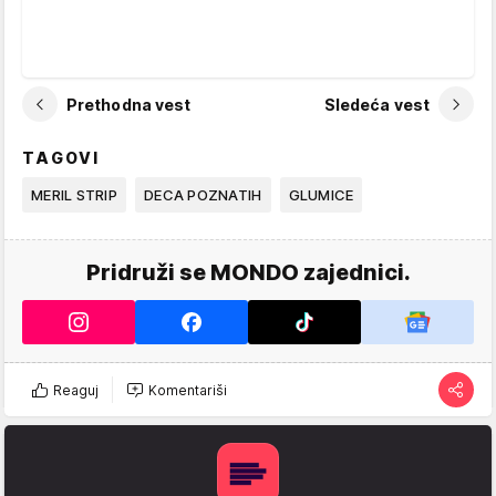
Prethodna vest
Sledeća vest
TAGOVI
MERIL STRIP
DECA POZNATIH
GLUMICE
Pridruži se MONDO zajednici.
Reaguj
Komentariši