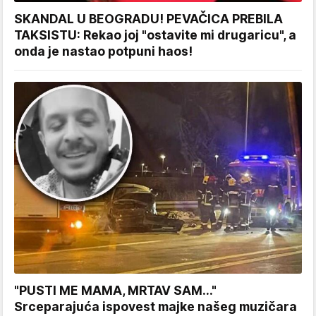
SKANDAL U BEOGRADU! PEVAČICA PREBILA
TAKSISTU: Rekao joj "ostavite mi drugaricu", a
onda je nastao potpuni haos!
"PUSTI ME MAMA, MRTAV SAM..."
Srceparajuća ispovest majke našeg muzičara