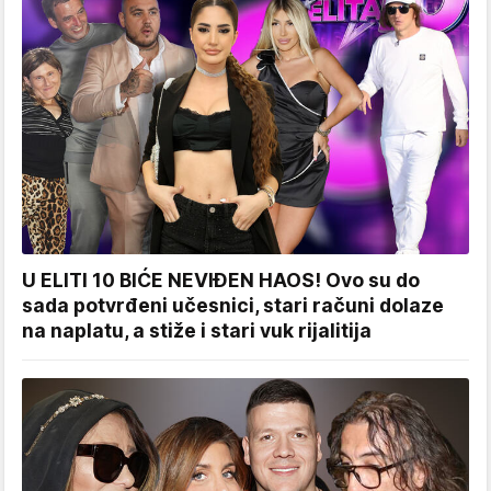
U ELITI 10 BIĆE NEVIĐEN HAOS! Ovo su do
sada potvrđeni učesnici, stari računi dolaze
na naplatu, a stiže i stari vuk rijalitija