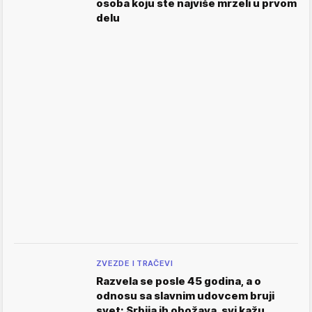
osoba koju ste najviše mrzeli u prvom
delu
ZVEZDE I TRAČEVI
Razvela se posle 45 godina, a o
odnosu sa slavnim udovcem bruji
svet: Srbija ih obožava, svi kažu