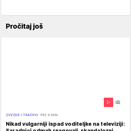
Pročitaj još
ZVEZDE I TRAČEVI
PRE 9 MIN
Nikad vulgarniji ispad voditeljke na televiziji:
Saradnici odmah reagovali, skandalozni