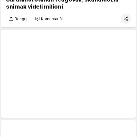
snimak videli milioni
Reaguj
Komentariši