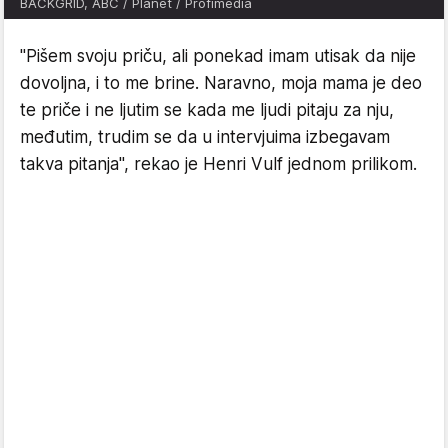
BACKGRID, ABC / Planet / Profimedia
"Pišem svoju priču, ali ponekad imam utisak da nije
dovoljna, i to me brine. Naravno, moja mama je deo
te priče i ne ljutim se kada me ljudi pitaju za nju,
međutim, trudim se da u intervjuima izbegavam
takva pitanja", rekao je Henri Vulf jednom prilikom.