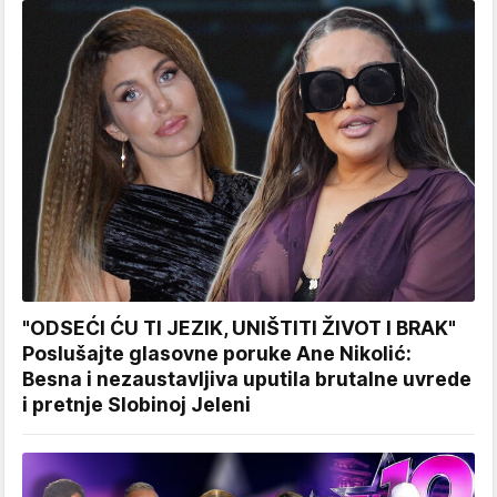
"ODSEĆI ĆU TI JEZIK, UNIŠTITI ŽIVOT I BRAK"
Poslušajte glasovne poruke Ane Nikolić:
Besna i nezaustavljiva uputila brutalne uvrede
i pretnje Slobinoj Jeleni