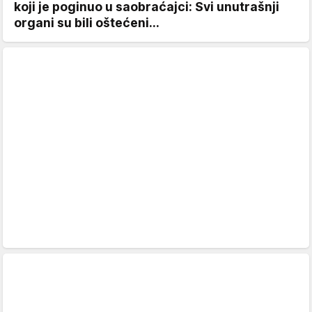
koji je poginuo u saobraćajci: Svi unutrašnji
organi su bili oštećeni...