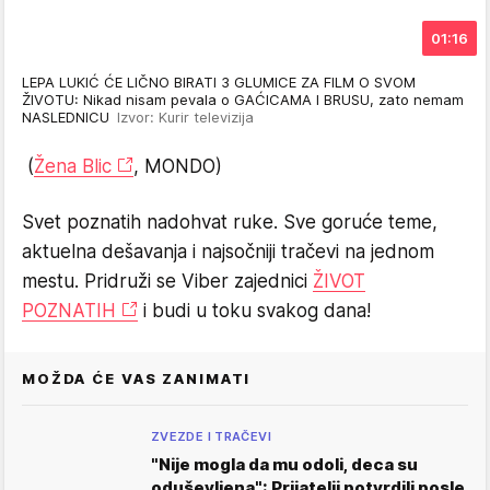
01:16
LEPA LUKIĆ ĆE LIČNO BIRATI 3 GLUMICE ZA FILM O SVOM
ŽIVOTU: Nikad nisam pevala o GAĆICAMA I BRUSU, zato nemam
NASLEDNICU
Izvor: Kurir televizija
(
Žena Blic
, MONDO)
Svet poznatih nadohvat ruke. Sve goruće teme,
aktuelna dešavanja i najsočniji tračevi na jednom
mestu. Pridruži se Viber zajednici
ŽIVOT
POZNATIH
i budi u toku svakog dana!
MOŽDA ĆE VAS ZANIMATI
ZVEZDE I TRAČEVI
"Nije mogla da mu odoli, deca su
oduševljena": Prijatelji potvrdili posle