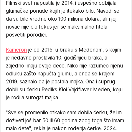
Filmski svet napustila je 2014. i uspešno odbijala
glumačke ponude kojih je itekako bilo. Navodi se
da su bile vredne oko 100 miliona dolara, ali njoj
novac nije bio fokus jer se maksimalno htela
posvetiti porodici.
Kameron
je od 2015. u braku s Medenom, s kojim
je nedavno proslavila 10. godišnjicu braka, a
zajedno imaju dvoje dece. Niko nije razumeo njenu
odluku zašto napušta glumu, a onda se krajem
2019. saznalo da je postala majka. Ona i suprug
dobili su ćerku Rediks Kloi Vajdflaver Meden, koju
je rodila surogat majka.
"Sve se promenilo otkako sam dobila ćerku, želim
doživeti još bar 50 ili 60 godina zbog toga što imam
malo dete", rekla je nakon rođenja ćerke. 2024.