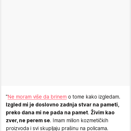
"
Ne moram više da brinem
o tome kako izgledam.
Izgled mi je doslovno zadnja stvar na pameti,
preko dana mi ne pada na pamet
.
Živim kao
zver, ne perem se
. Imam milion kozmetičkih
proizvoda i svi skupljaju prašinu na policama.