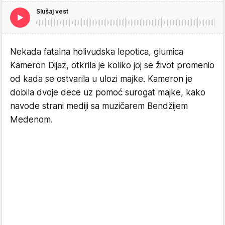
Slušaj vest
Nekada fatalna holivudska lepotica, glumica
Kameron Dijaz, otkrila je koliko joj se život promenio
od kada se ostvarila u ulozi majke. Kameron je
dobila dvoje dece uz pomoć surogat majke, kako
navode strani mediji sa muzičarem Bendžijem
Medenom.