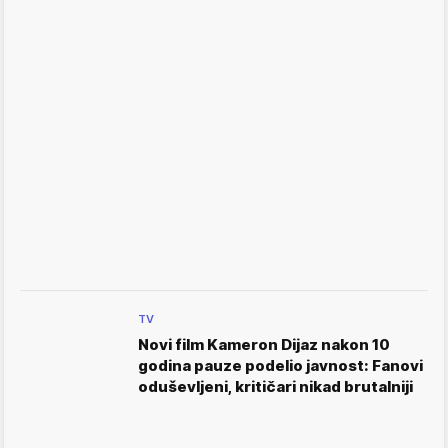
TV
Novi film Kameron Dijaz nakon 10
godina pauze podelio javnost: Fanovi
oduševljeni, kritičari nikad brutalniji