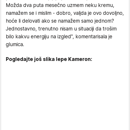
Možda dva puta mesečno uzmem neku kremu,
namažem se i mislim - dobro, valjda je ovo dovoljno,
hoće li delovati ako se namažem samo jednom?
Jednostavno, trenutno nisam u situaciji da trošim
bilo kakvu energiju na izgled", komentarisala je
glumica.
Pogledajte još slika lepe Kameron: