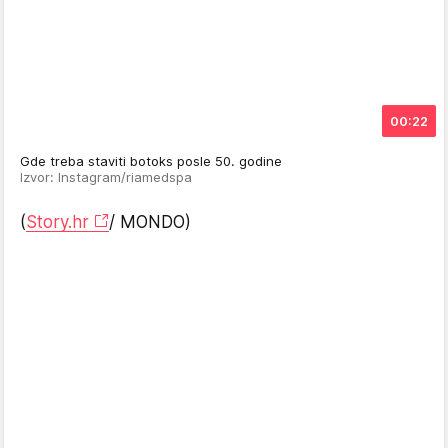
00:22
Gde treba staviti botoks posle 50. godine
Izvor: Instagram/riamedspa
(
Story.hr
/ MONDO)