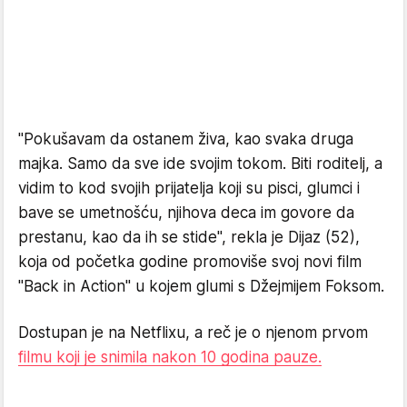
"Pokušavam da ostanem živa, kao svaka druga
majka. Samo da sve ide svojim tokom. Biti roditelj, a
vidim to kod svojih prijatelja koji su pisci, glumci i
bave se umetnošću, njihova deca im govore da
prestanu, kao da ih se stide", rekla je Dijaz (52),
koja od početka godine promoviše svoj novi film
"Back in Action" u kojem glumi s Džejmijem Foksom.
Dostupan je na Netflixu, a reč je o njenom prvom
filmu koji je snimila nakon 10 godina pauze.