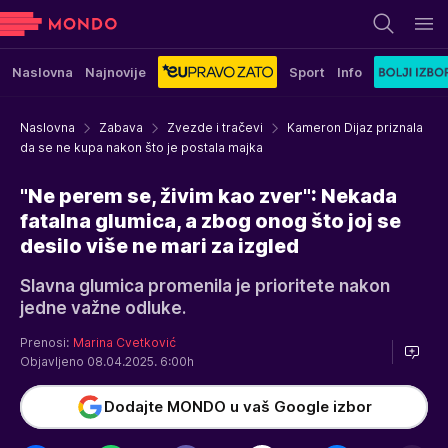
Naslovna
Najnovije
Sport
Info
Naslovna
Zabava
Zvezde i tračevi
Kameron Dijaz priznala
da se ne kupa nakon što je postala majka
"Ne perem se, živim kao zver": Nekada
fatalna glumica, a zbog onog što joj se
desilo više ne mari za izgled
Slavna glumica promenila je prioritete nakon
jedne važne odluke.
Prenosi:
Marina Cvetković
Objavljeno 08.04.2025. 6:00h
Dodajte MONDO u vaš Google izbor