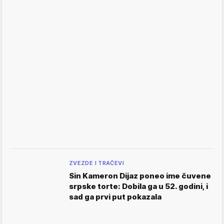
ZVEZDE I TRAČEVI
Sin Kameron Dijaz poneo ime čuvene
srpske torte: Dobila ga u 52. godini, i
sad ga prvi put pokazala