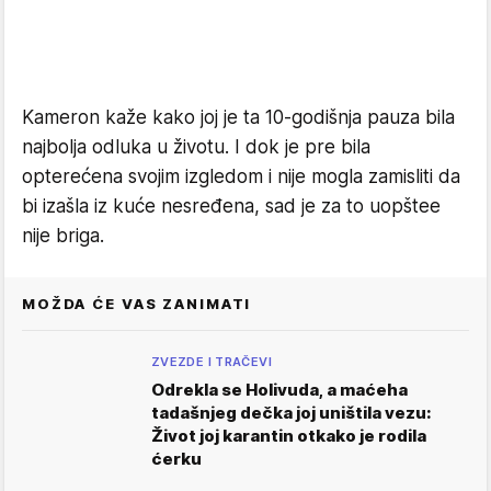
Kameron kaže kako joj je ta 10-godišnja pauza bila
najbolja odluka u životu. I dok je pre bila
opterećena svojim izgledom i nije mogla zamisliti da
bi izašla iz kuće nesređena, sad je za to uopštee
nije briga.
MOŽDA ĆE VAS ZANIMATI
ZVEZDE I TRAČEVI
Odrekla se Holivuda, a maćeha
tadašnjeg dečka joj uništila vezu:
Život joj karantin otkako je rodila
ćerku