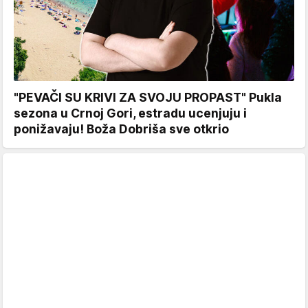
"PEVAČI SU KRIVI ZA SVOJU PROPAST" Pukla
sezona u Crnoj Gori, estradu ucenjuju i
ponižavaju! Boža Dobriša sve otkrio