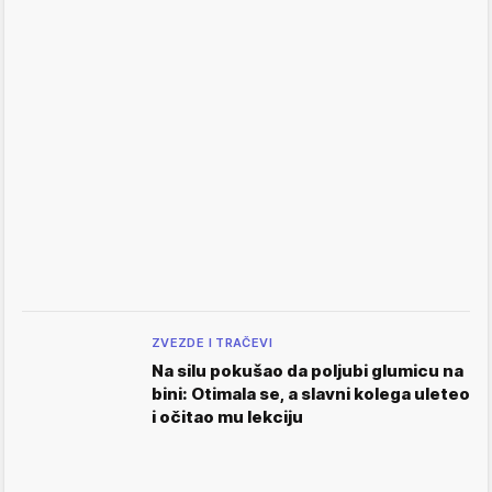
ZVEZDE I TRAČEVI
Na silu pokušao da poljubi glumicu na
bini: Otimala se, a slavni kolega uleteo
i očitao mu lekciju