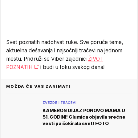
Svet poznatih nadohvat ruke. Sve goruće teme,
aktuelna dešavanja i najsočniji tračevi na jednom
mestu. Pridruži se Viber zajednici
ŽIVOT
POZNATIH
i budi u toku svakog dana!
MOŽDA ĆE VAS ZANIMATI
ZVEZDE I TRAČEVI
KAMERON DIJAZ PONOVO MAMA U
51. GODINI! Glumica objavila srećne
vesti pa šokirala svet! FOTO