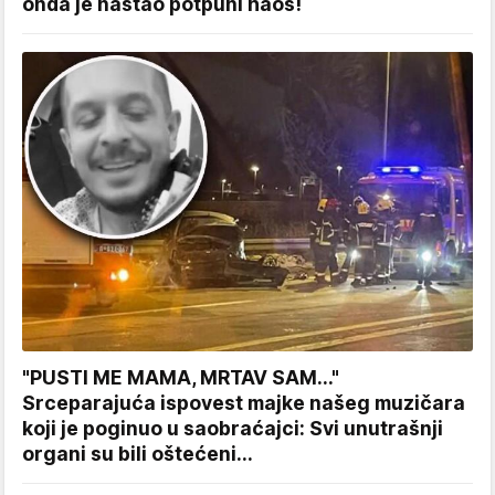
onda je nastao potpuni haos!
"PUSTI ME MAMA, MRTAV SAM..."
Srceparajuća ispovest majke našeg muzičara
koji je poginuo u saobraćajci: Svi unutrašnji
organi su bili oštećeni...