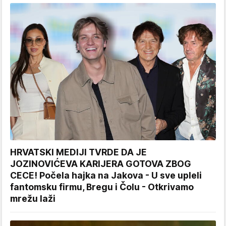
HRVATSKI MEDIJI TVRDE DA JE
JOZINOVIĆEVA KARIJERA GOTOVA ZBOG
CECE! Počela hajka na Jakova - U sve upleli
fantomsku firmu, Bregu i Čolu - Otkrivamo
mrežu laži