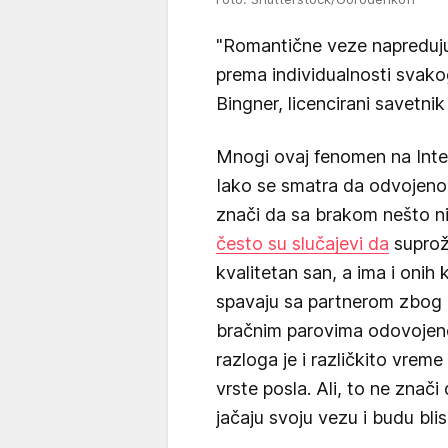
"Romantične veze napreduju
prema individualnosti svako
Bingner, licencirani savetnik
Mnogi ovaj fenomen na Inte
Iako se smatra da odvojeno
znači da sa brakom nešto nij
često su slučajevi da
suprož
kvalitetan san, a ima i onih
spavaju sa partnerom zbog p
bračnim parovima odovojeno
razloga je i različkito vrem
vrste posla. Ali, to ne znač
jačaju svoju vezu i budu blis