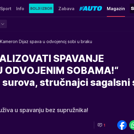
Sport
Info
Zabava
Magazin
Kameron Dijaz spava u odvojenoj sobi u braku
ALIZOVATI SPAVANJE
U ODVOJENIM SOBAMA!“
surova, stručnajci sagalsni 
uživa u spavanju bez supružnika!
1