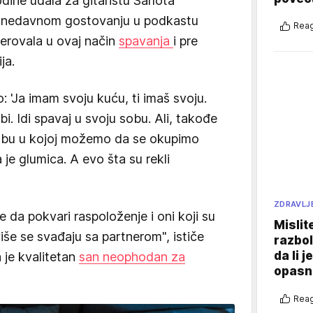
dine udala za gitaristu Šarlota
u nedavnom gostovanju u podkastu
Reag
verovala u ovaj način
spavanja
i pre
ja.
 'Ja imam svoju kuću, ti imaš svoju.
sobi. Idi spavaj u svoju sobu. Ali, takođe
obu u kojoj možemo da se okupimo
je glumica. A evo šta su rekli
ZDRAVLJ
 da pokvari raspoloženje i oni koji su
Mislit
više se svađaju sa partnerom", ističe
razbol
da li j
 je kvalitetan
san neophodan za
opasn
Reag