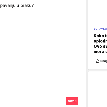
spavanju u braku?
ZDRAVLJ
Kako i
oplod
Ovo s
mora 
Reag
00:13