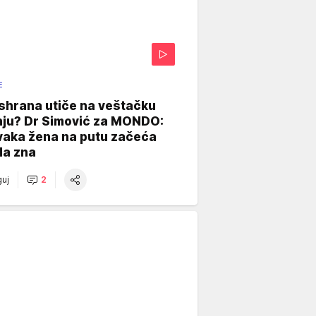
E
shrana utiče na veštačku
nju? Dr Simović za MONDO:
vaka žena na putu začeća
da zna
uj
2