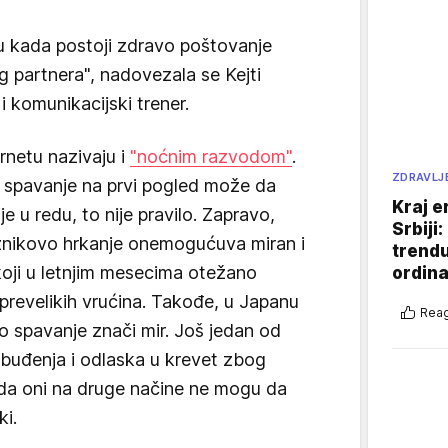
 kada postoji zdravo poštovanje
g partnera", nadovezala se Kejti
 i komunikacijski trener.
rnetu nazivaju i
"noćnim razvodom"
.
ZDRAVLJ
 spavanje na prvi pogled može da
Kraj e
e u redu, to nije pravilo. Zapravo,
Srbiji
nikovo hrkanje onemogućuva miran i
trend
 koji u letnjim mesecima otežano
ordina
revelikih vrućina. Takođe, u Japanu
Reag
 spavanje znači mir. Još jedan od
e buđenja i odlaska u krevet zbog
i da oni na druge načine ne mogu da
ki.