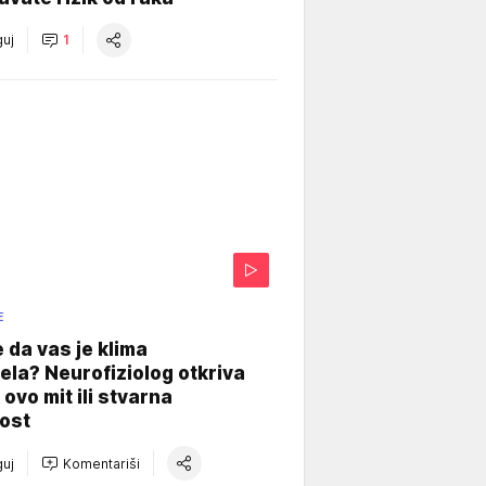
uj
1
E
e da vas je klima
ela? Neurofiziolog otkriva
e ovo mit ili stvarna
ost
uj
Komentariši