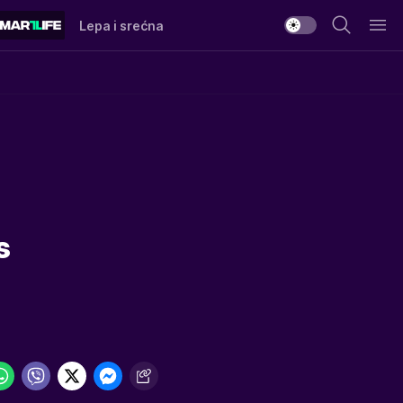
Lepa i srećna
s