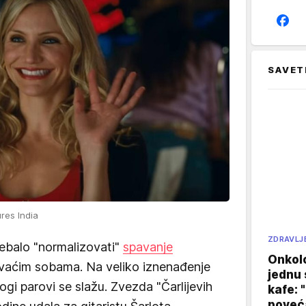
SAVET
res India
ZDRAVLJ
rebalo "normalizovati"
spavanje
Onkol
vaćim sobama. Na veliko iznenađenje
jednu 
ogi parovi se slažu. Zvezda "Čarlijevih
kafe: 
poveća