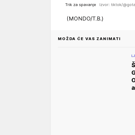
Trik za spavanje
Izvor: tiktok/@got
(MONDO/T.B.)
MOŽDA ĆE VAS ZANIMATI
L
Š
O
a