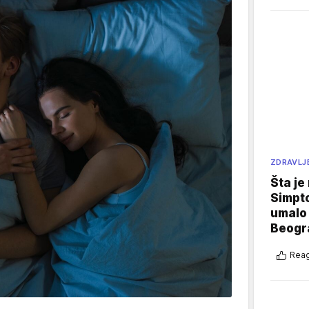
ZDRAVLJ
Šta je
Simpto
umalo 
Beogr
Reag