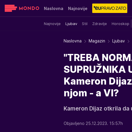
Naslovna
Najnovije
Najnovije
Ljubav
Stil
Zdravlje
Horoskop
Sensa
Stvar ukusa
Yumama
Naslovna
Magazin
Ljubav
"TREBA NORM
SUPRUŽNIKA 
Kameron Dijaz 
njom - a VI?
Kameron Dijaz otkrila da 
Objavljeno 25.12.2023. 15:57h