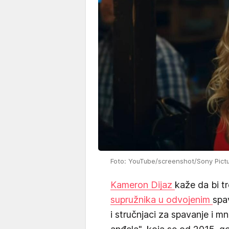
Foto: YouTube/screenshot/Sony Pictu
Kameron Dijaz
kaže da bi t
supružnika u odvojenim
spa
i stručnjaci za spavanje i mn