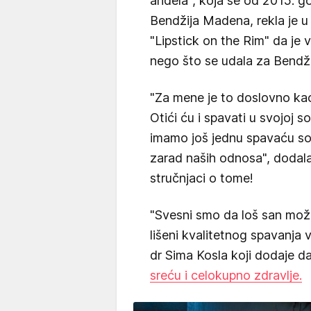
anđela", koja se od 2015. go
Bendžija Madena, rekla je 
"Lipstick on the Rim" da je 
nego što se udala za Bendži
"Za mene je to doslovno kao:
Otići ću i spavati u svojoj 
imamo još jednu spavaću s
zarad naših odnosa", dodala 
stručnjaci o tome!
"Svesni smo da loš san može
lišeni kvalitetnog spavanja 
dr Sima Kosla koji dodaje da
sreću i celokupno zdravlje.