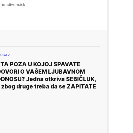
aheadiwthsick
JUBAV
TA POZA U KOJOJ SPAVATE
GOVORI O VAŠEM LJUBAVNOM
DNOSU? Jedna otkriva SEBIČLUK,
 zbog druge treba da se ZAPITATE