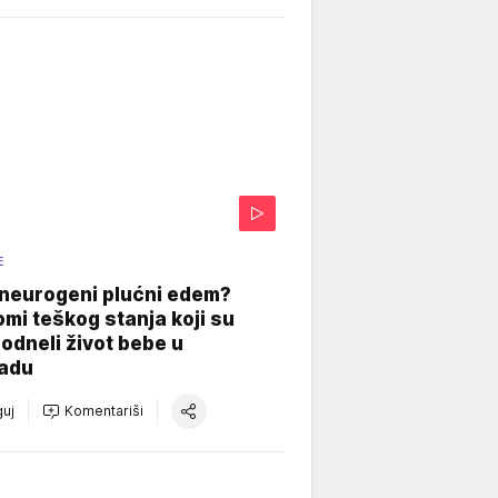
E
 neurogeni plućni edem?
mi teškog stanja koji su
odneli život bebe u
adu
uj
Komentariši