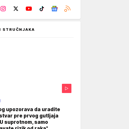
I STRUČNJAKA
E
og upozorava da uradite
stvar pre prvog gutljaja
"U suprotnom, samo
vate rizik od raka"