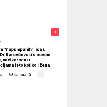
E
re "napumpanih" lica u
: Dr Karovčevski o novom
u, muškaraca u
cijama isto koliko i žena
uj
Komentariši