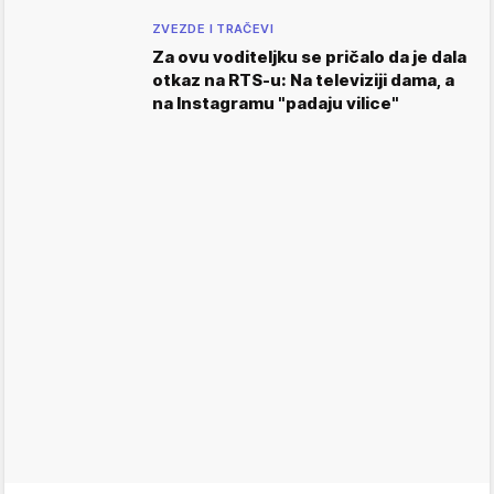
ZVEZDE I TRAČEVI
Za ovu voditeljku se pričalo da je dala
otkaz na RTS-u: Na televiziji dama, a
na Instagramu "padaju vilice"