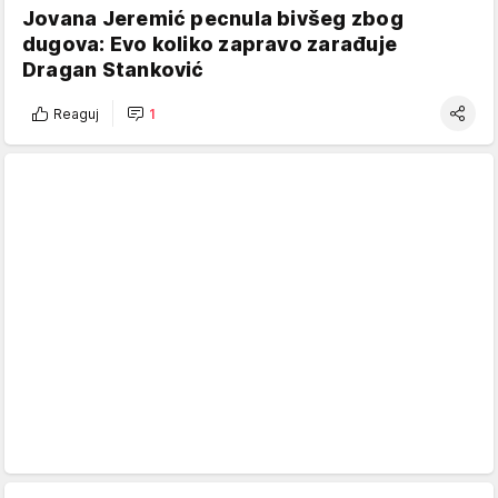
Jovana Jeremić pecnula bivšeg zbog
dugova: Evo koliko zapravo zarađuje
Dragan Stanković
Reaguj
1