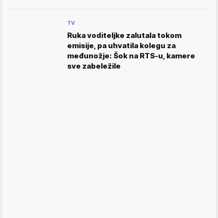
TV
Ruka voditeljke zalutala tokom
emisije, pa uhvatila kolegu za
međunožje: Šok na RTS-u, kamere
sve zabeležile