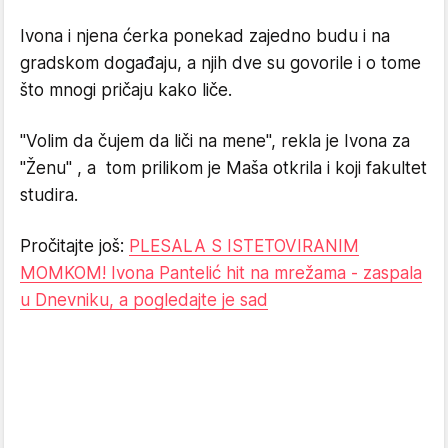
Ivona i njena ćerka ponekad zajedno budu i na
gradskom događaju, a njih dve su govorile i o tome
što mnogi pričaju kako liče.
"Volim da čujem da liči na mene", rekla je Ivona za
"Ženu" , a tom prilikom je Maša otkrila i koji fakultet
studira.
Pročitajte još:
PLESALA S ISTETOVIRANIM
MOMKOM! Ivona Pantelić hit na mrežama - zaspala
u Dnevniku, a pogledajte je sad