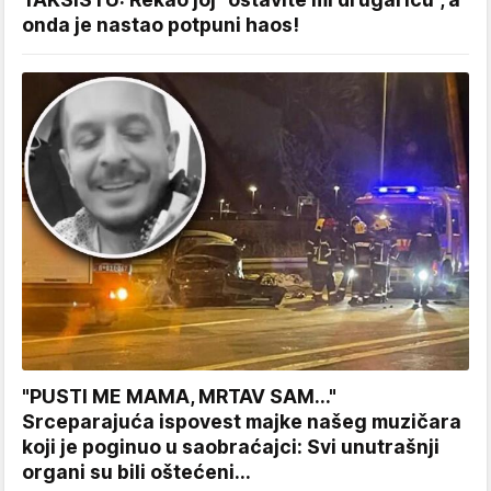
onda je nastao potpuni haos!
"PUSTI ME MAMA, MRTAV SAM..."
Srceparajuća ispovest majke našeg muzičara
koji je poginuo u saobraćajci: Svi unutrašnji
organi su bili oštećeni...