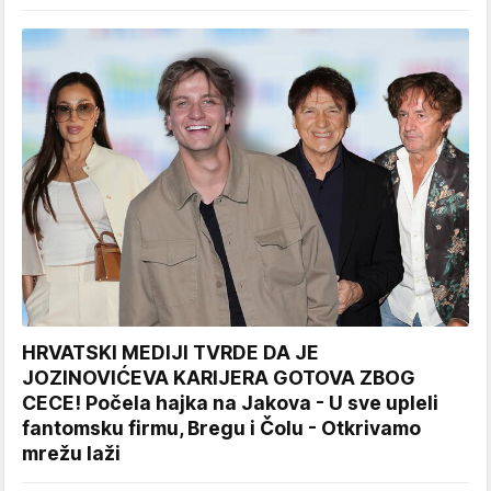
HRVATSKI MEDIJI TVRDE DA JE
JOZINOVIĆEVA KARIJERA GOTOVA ZBOG
CECE! Počela hajka na Jakova - U sve upleli
fantomsku firmu, Bregu i Čolu - Otkrivamo
mrežu laži