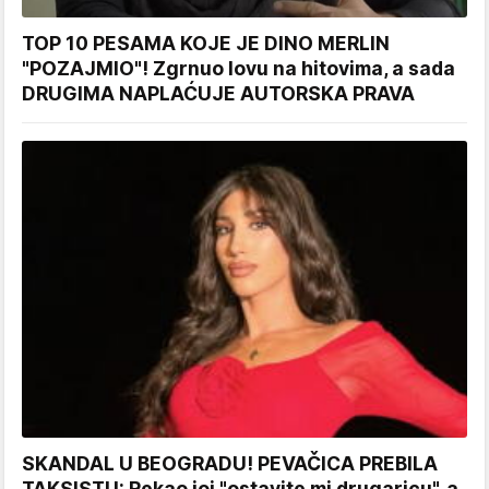
TOP 10 PESAMA KOJE JE DINO MERLIN
"POZAJMIO"! Zgrnuo lovu na hitovima, a sada
DRUGIMA NAPLAĆUJE AUTORSKA PRAVA
SKANDAL U BEOGRADU! PEVAČICA PREBILA
TAKSISTU: Rekao joj "ostavite mi drugaricu", a