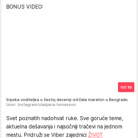
BONUS VIDEO:
00:16
Srpska voditeljka u šestoj deceniji istrčala maraton u Beogradu
Izvor: Instagram/sladjana.tomasevic
Svet poznatih nadohvat ruke. Sve goruće teme,
aktuelna dešavanja i najsočniji tračevi na jednom
mestu. Pridruži se Viber zajednici
ŽIVOT