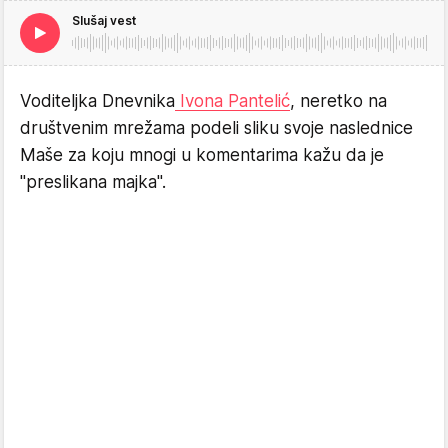
Slušaj vest
Voditeljka Dnevnika
Ivona Pantelić
, neretko na
društvenim mrežama podeli sliku svoje naslednice
Maše za koju mnogi u komentarima kažu da je
"preslikana majka".