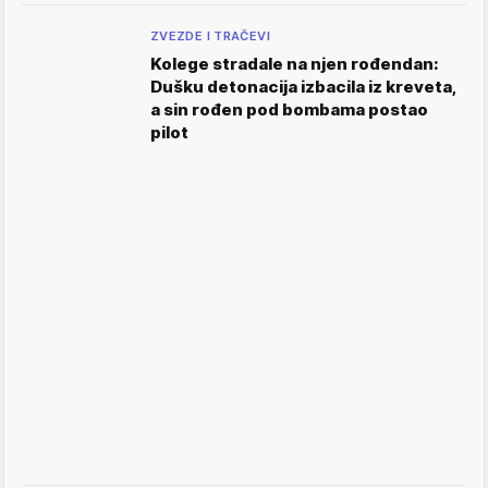
ZVEZDE I TRAČEVI
Kolege stradale na njen rođendan:
Dušku detonacija izbacila iz kreveta,
a sin rođen pod bombama postao
pilot