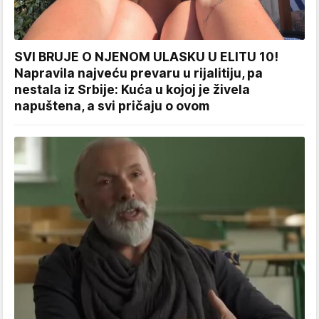
SVI BRUJE O NJENOM ULASKU U ELITU 10!
Napravila najveću prevaru u rijalitiju, pa
nestala iz Srbije: Kuća u kojoj je živela
napuštena, a svi pričaju o ovom