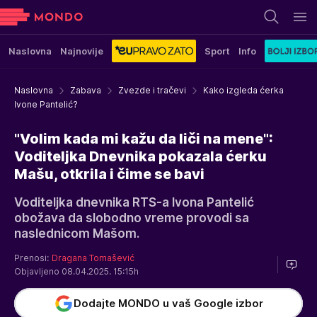
Naslovna
Najnovije
Sport
Info
Naslovna
Zabava
Zvezde i tračevi
Kako izgleda ćerka
Ivone Pantelić?
"Volim kada mi kažu da liči na mene":
Voditeljka Dnevnika pokazala ćerku
Mašu, otkrila i čime se bavi
Voditeljka dnevnika RTS-a Ivona Pantelić
obožava da slobodno vreme provodi sa
naslednicom Mašom.
Prenosi:
Dragana Tomašević
Objavljeno 08.04.2025. 15:15h
Dodajte MONDO u vaš Google izbor