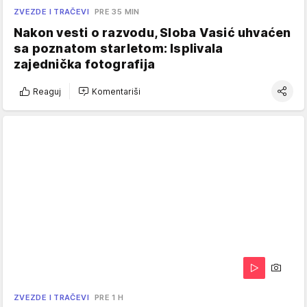
ZVEZDE I TRAČEVI
PRE 35 MIN
Nakon vesti o razvodu, Sloba Vasić uhvaćen
sa poznatom starletom: Isplivala
zajednička fotografija
Reaguj
Komentariši
ZVEZDE I TRAČEVI
PRE 1 H