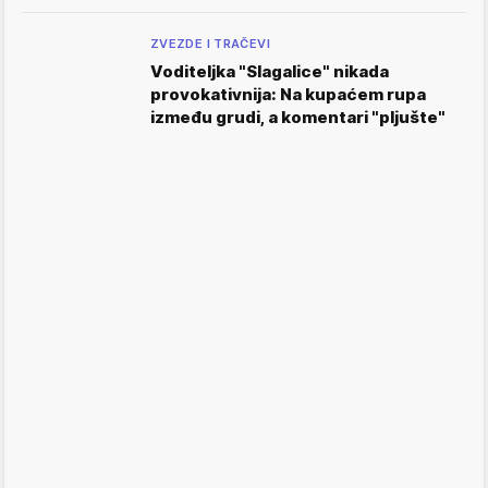
ZVEZDE I TRAČEVI
Voditeljka "Slagalice" nikada
provokativnija: Na kupaćem rupa
između grudi, a komentari "pljušte"