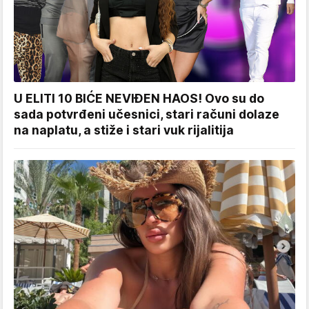
U ELITI 10 BIĆE NEVIĐEN HAOS! Ovo su do
sada potvrđeni učesnici, stari računi dolaze
na naplatu, a stiže i stari vuk rijalitija