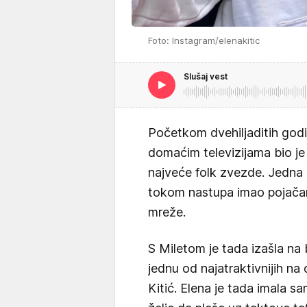
Foto: Instagram/elenakitic
Slušaj vest
Početkom dvehiljaditih godin
domaćim televizijama bio je 
najveće folk zvezde. Jedna od 
tokom nastupa imao pojačan
mreže.
S Miletom je tada izašla na
jednu od najatraktivnijih n
Kitić. Elena je tada imala sa