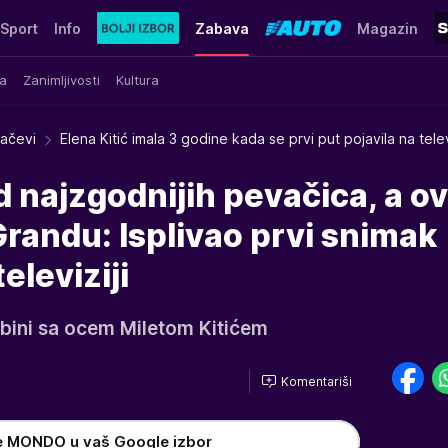
Sport
Info
Zabava
Magazin
a
Zanimljivosti
Kultura
račevi
Elena Kitić imala 3 godine kada se prvi put pojavila na televi
 najzgodnijih pevačica, a o
 Grandu: Isplivao prvi snimak
eleviziji
na bini sa ocem Miletom Kitićem
Komentariši
e MONDO u vaš Google izbor