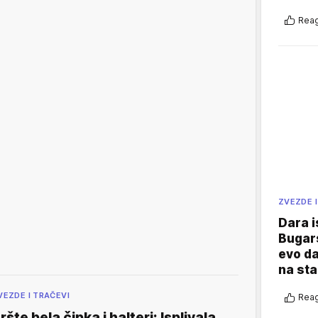
Reag
ZVEZDE I
Dara i
Bugars
evo da
na sta
VEZDE I TRAČEVI
Reag
ršte bela čipka i halteri: Isplivala