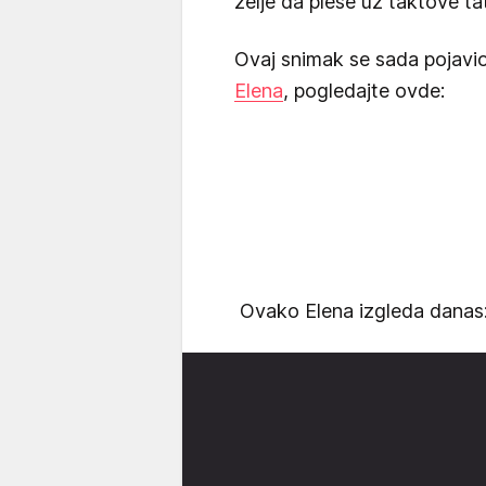
želje da pleše uz taktove ta
Ovaj snimak se sada pojavio
Elena
, pogledajte ovde:
Ovako Elena izgleda danas