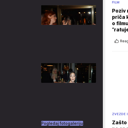
FILM
Poziv 
priča 
o film
“ratuj
Reag
ZVEZDE I
Zašto 
Pogledaj fotogaleriju