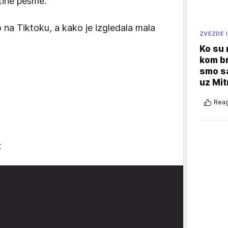
tine pesme.
 na Tiktoku, a kako je izgledala mala
ZVEZDE I
Ko su
kom br
smo sa
uz Mit
Reag
: