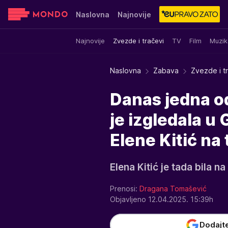
Naslovna
Najnovije
Najnovije
Zvezde i tračevi
TV
Film
Muzik
Sensa
Stvar ukusa
Yumama
Naslovna
Zabava
Zvezde i t
Danas jedna od
je izgledala u
Elene Kitić na t
Elena Kitić je tada bila 
Prenosi:
Dragana Tomašević
Objavljeno 12.04.2025. 15:39h
Dodajt