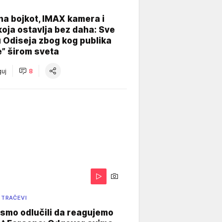
na bojkot, IMAX kamera i
koja ostavlja bez daha: Sve
u Odiseja zbog kog publika
e” širom sveta
uj
8
 TRAČEVI
smo odlučili da reagujemo