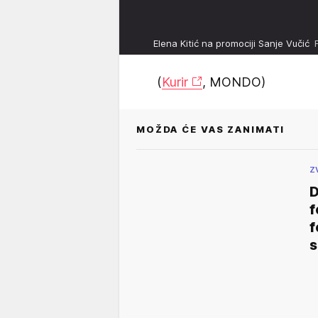
Elena Kitić na promociji Sanje Vučić
(
Kurir
, MONDO)
MOŽDA ĆE VAS ZANIMATI
Z
D
f
f
s