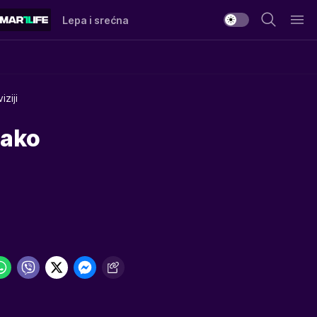
Lepa i srećna
ziji
vako