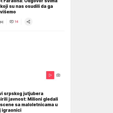
ot Faraona: Odgovor svima
koji su nas osudili da ga
višemo
uj
14
i srpskog jutjubera
rili javnost: Milioni gledali
 scene sa maloletnicama u
j igraonici