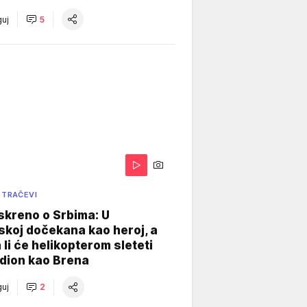
uj
5
 TRAČEVI
skreno o Srbima: U
koj dočekana kao heroj, a
 li će helikopterom sleteti
dion kao Brena
uj
2