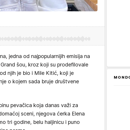
a, jedna od najpopularnijih emisija na
Grand šou, kroz koji su prodefilovale
njih je bio i Mile Kitić, koji je
MOND
je o kojem sada bruje društvene
 binu pevačica koja danas važi za
a domaćoj sceni, njegova ćerka Elena
mo tri godine, belu haljinicu i puno