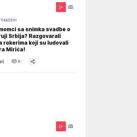
 TRAČEVI
 momci sa snimka svadbe o
uji Srbija? Razgovarali
 rokerima koji su ludovali
ra Mirića!
uj
6