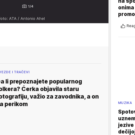
na sp
1/4
onima 
promo
Foto: ATA / Antonio Ahel
Reag
VEZDE I TRAČEVI
a li prepoznajete popularnog
olkera? Ćerka objavila staru
otografiju, važio za zavodnika, a on
a perikom
MUZIKA
Spotov
uznemi
jezive
dečijo