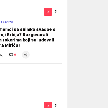
 TRAČEVI
 momci sa snimka svadbe o
uji Srbija? Razgovarali
 rokerima koji su ludovali
ra Mirića!
uj
6