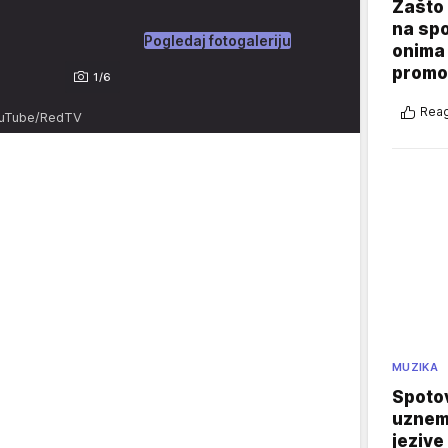
Zašto 
na sp
Pogledaj fotogaleriju
onima 
promo
1/6
Reag
ouTube/RedTV
MUZIKA
Spotov
uznemi
jezive