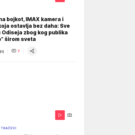
na bojkot, IMAX kamera i
koja ostavlja bez daha: Sve
u Odiseja zbog kog publika
e” širom sveta
uj
7
 TRAČEVI