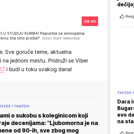
dečijo
Reag
08:45
 U STUDIJU KURIRA! Pepustila se emocijama:
u kroz šta smo prošle!"
Izvor: Kurir televizija
e. Sve goruće teme, aktuelna
vi na jednom mestu. Pridruži se Viber
i budi u toku svakog dana!
ZVEZDE I
Dara i
VEZDE I TRAČEVI
Bugars
evo da
ami o sukobu s koleginicom koji
na sta
raje decenijama: "Ljubomorna je na
ene od 90-ih, sve zbog mog
Reag