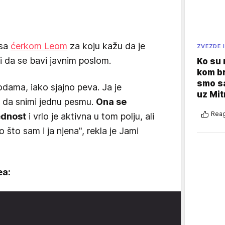
 sa
ćerkom Leom
za koju kažu da je
ZVEZDE I
i da se bavi javnim poslom.
Ko su
kom br
smo sa
dama, iako sjajno peva. Ja je
uz Mit
 da snimi jednu pesmu.
Ona se
Reag
bednost
i vrlo je aktivna u tom polju, ali
 što sam i ja njena", rekla je Jami
ea: