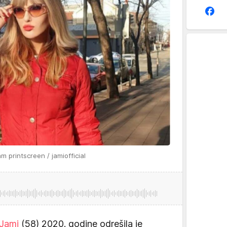
m printscreen / jamiofficial
 Jami
(58) 2020. godine odrešila je