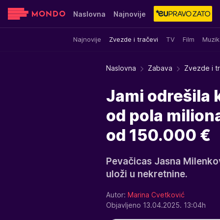
Naslovna
Najnovije
Najnovije
Zvezde i tračevi
TV
Film
Muzik
Sensa
Stvar ukusa
Yumama
Naslovna
Zabava
Zvezde i t
Jami odrešila 
od pola milion
od 150.000 €
Pevačicas Jasna Milenkov
uloži u nekretnine.
Autor:
Marina Cvetković
Objavljeno 13.04.2025. 13:04h