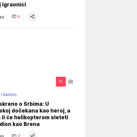
j igraonici
uj
5
 TRAČEVI
skreno o Srbima: U
koj dočekana kao heroj, a
 li će helikopterom sleteti
dion kao Brena
uj
2