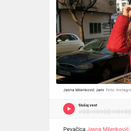
Jasna Milenković Jami
Foto: Instagra
Slušaj vest
Pevačica
Jasna Milenković