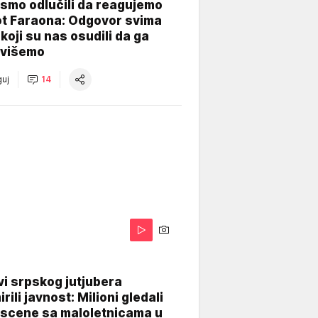
smo odlučili da reagujemo
ot Faraona: Odgovor svima
koji su nas osudili da ga
višemo
uj
14
i srpskog jutjubera
rili javnost: Milioni gledali
 scene sa maloletnicama u