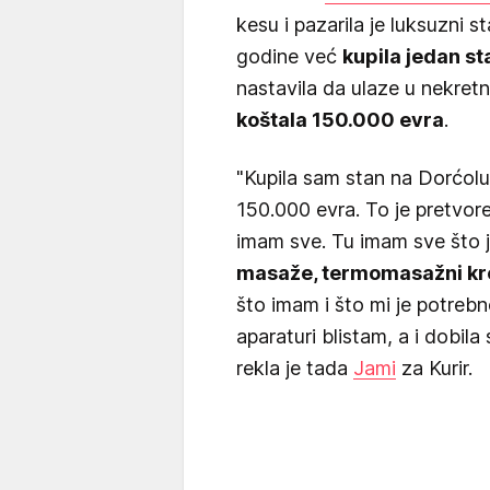
kesu i pazarila je luksuzni 
godine već
kupila jedan st
nastavila da ulaze u nekretni
koštala 150.000 evra
.
"Kupila sam stan na Dorćolu
150.000 evra. To je pretvor
imam sve. Tu imam sve što 
masaže, termomasažni krev
što imam i što mi je potrebn
aparaturi blistam, a i dobil
rekla je tada
Jami
za Kurir.