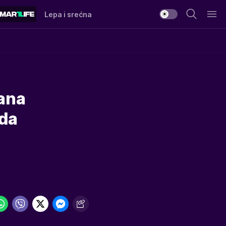
Lepa i srećna
tana
ada