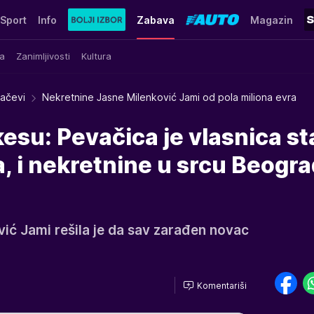
Sport
Info
Zabava
Magazin
a
Zanimljivosti
Kultura
račevi
Nekretnine Jasne Milenković Jami od pola miliona evra
kesu: Pevačica je vlasnica s
a, i nekretnine u srcu Beogr
ić Jami rešila je da sav zarađen novac
Komentariši