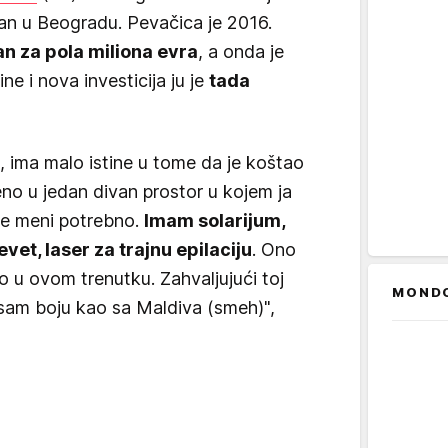
stan u Beogradu. Pevačica je 2016.
an za pola miliona evra
, a onda je
ne i nova investicija ju je
tada
, ima malo istine u tome da je koštao
eno u jedan divan prostor u kojem ja
je meni potrebno.
Imam solarijum,
et, laser za trajnu epilaciju
. Ono
o u ovom trenutku. Zahvaljujući toj
MOND
a sam boju kao sa Maldiva (smeh)",