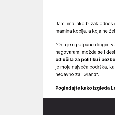
Jami ima jako blizak odnos
mamina kopija, a koja ne žel
"Ona je u potpuno drugim vo
nagovaram, možda se i desi
odlučila za politiku i bez
je moja najveća podrška, kao
nedavno za "Grand".
Pogledajte kako izgleda L