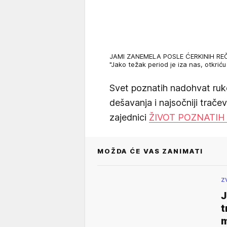
JAMI ZANEMELA POSLE ĆERKINIH REČI
"Jako težak period je iza nas, otkrić
Svet poznatih nadohvat ruk
dešavanja i najsočniji trače
zajednici
ŽIVOT POZNATIH
MOŽDA ĆE VAS ZANIMATI
Z
J
t
m