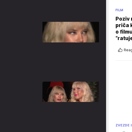
FILM
Poziv 
priča 
o film
“ratuj
Reag
ZVEZDE I