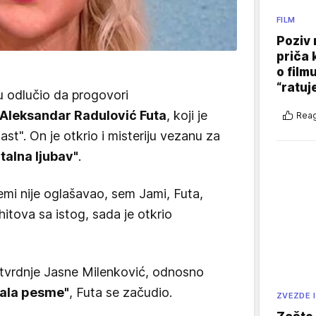
FILM
Poziv 
priča 
o film
“ratuj
u odlučio da progovori
Aleksandar Radulović Futa
, koji je
Reag
t". On je otkrio i misteriju vezanu za
talna ljubav"
.
emi nije oglašavao, sem Jami, Futa,
hitova sa istog, sada je otkrio
ite tvrdnje Jasne Milenković, odnosno
krala pesme"
, Futa se začudio.
ZVEZDE I