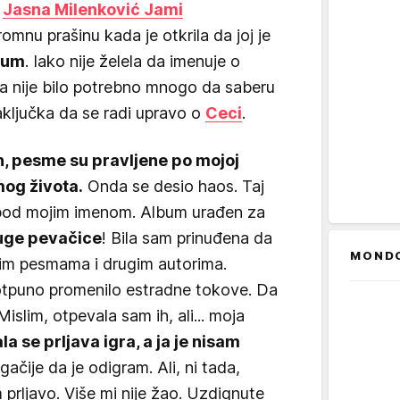
a
Jasna Milenković Jami
mnu prašinu kada je otkrila da joj je
lbum
. Iako nije želela da imenuje o
ima nije bilo potrebno mnogo da saberu
aključka da se radi upravo o
Ceci
.
an, pesme su pravljene po mojoj
 mog života.
Onda se desio haos. Taj
 pod mojim imenom. Album urađen za
ruge pevačice
! Bila sam prinuđena da
MOND
gim pesmama i drugim autorima.
potpuno promenilo estradne tokove. Da
islim, otpevala sam ih, ali... moja
ala se prljava igra, a ja je nisam
ačije da je odigram. Ali, ni tada,
prljavo. Više mi nije žao. Uzdignute