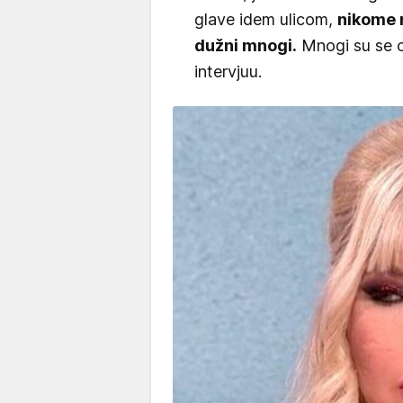
glave idem ulicom,
nikome 
dužni mnogi.
Mnogi su se og
intervjuu.