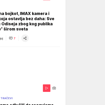
na bojkot, IMAX kamera i
koja ostavlja bez daha: Sve
u Odiseja zbog kog publika
e” širom sveta
uj
7
 TRAČEVI