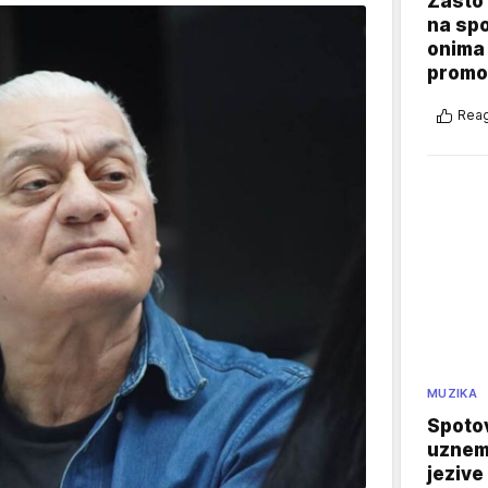
Zašto 
na sp
onima 
promo
Reag
MUZIKA
Spotov
uznemi
jezive