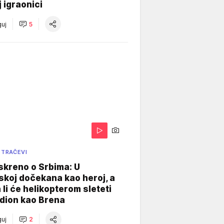
j igraonici
uj
5
 TRAČEVI
skreno o Srbima: U
koj dočekana kao heroj, a
 li će helikopterom sleteti
dion kao Brena
uj
2