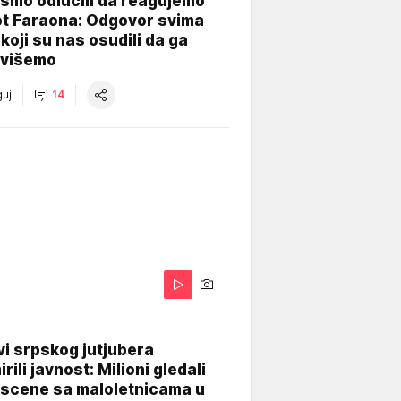
smo odlučili da reagujemo
ot Faraona: Odgovor svima
koji su nas osudili da ga
višemo
uj
14
i srpskog jutjubera
rili javnost: Milioni gledali
 scene sa maloletnicama u