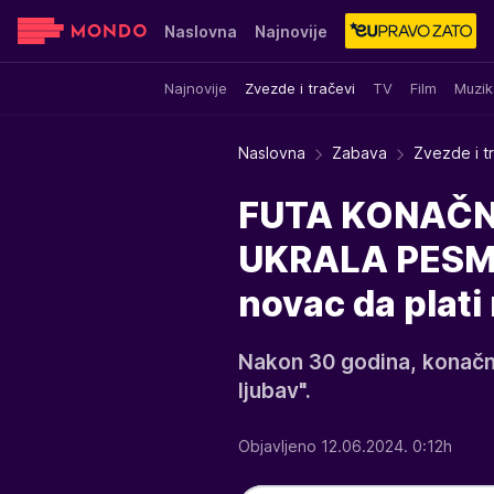
Naslovna
Najnovije
Najnovije
Zvezde i tračevi
TV
Film
Muzik
Sensa
Stvar ukusa
Yumama
Naslovna
Zabava
Zvezde i t
FUTA KONAČNO
UKRALA PESME 
novac da plati 
Nakon 30 godina, konačno
ljubav".
Objavljeno 12.06.2024. 0:12h