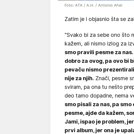
Foto: ATA / A.H. / Antonio Ahel
Zatim je i objasnio šta se za
"Svako bi za sebe ono što m
kažem, ali nismo izlog za izv
smo pravili pesme za nas. 
dobro za ovog, pa ovo bi b
pevaču nismo prezentirali
nije za njih.
Znači, pesme sm
sviram, pa ona tu nešto prep
deo tamo dopadne, nema ve
smo pisali za nas, pa sm
pesme, ajde da kažem, sort
Jami, ispao je problem, jer
prvi album, jer ona je upal