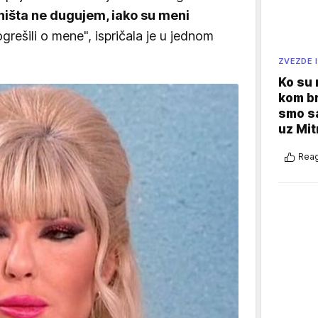
ništa ne dugujem, iako su meni
rešili o mene", ispričala je u jednom
ZVEZDE I
Ko su
kom br
smo sa
uz Mit
Reag