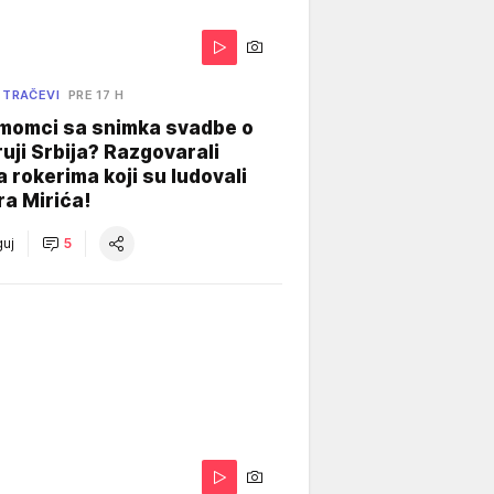
 TRAČEVI
PRE 17 H
 momci sa snimka svadbe o
uji Srbija? Razgovarali
 rokerima koji su ludovali
ra Mirića!
uj
5