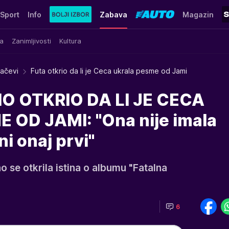
Sport
Info
Zabava
Magazin
a
Zanimljivosti
Kultura
račevi
Futa otkrio da li je Ceca ukrala pesme od Jami
 OTKRIO DA LI JE CECA
OD JAMI: "Ona nije imala
ni onaj prvi"
 se otkrila istina o albumu "Fatalna
6