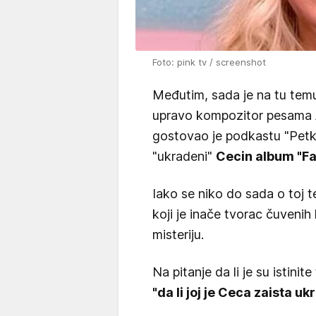
Foto: pink tv / screenshot
Međutim, sada je na tu tem
upravo kompozitor pesama
gostovao je podkastu "Petkas
"ukradeni"
Cecin album "Fa
Iako se niko do sada o toj t
koji je inače tvorac čuvenih 
misteriju.
Na pitanje da li je su istin
"da li joj je Ceca zaista u