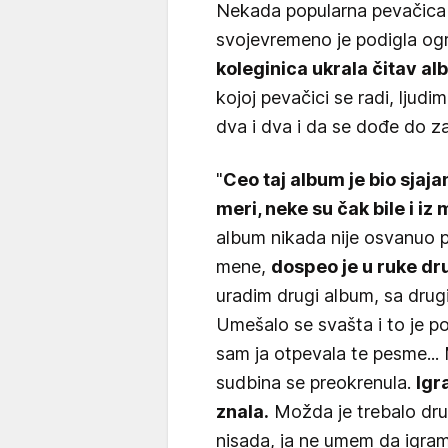
Nekada popularna pevačic
svojevremeno je podigla ogro
koleginica ukrala čitav a
kojoj pevačici se radi, ljud
dva i dva i da se dođe do z
"
Ceo taj album je bio sjaj
meri, neke su čak bile i iz
album nikada nije osvanuo
mene,
dospeo je u ruke d
uradim drugi album, sa dru
Umešalo se svašta i to je 
sam ja otpevala te pesme... M
sudbina se preokrenula.
Igr
znala.
Možda je trebalo drug
nisada, ja ne umem da igram 