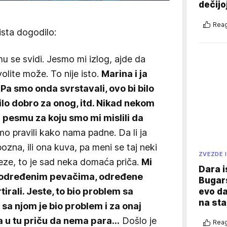
dečijo
Reag
ista dogodilo:
u se svidi. Jesmo mi izlog, ajde da
olite može. To nije isto.
Marina i ja
Pa smo onda svrstavali, ovo bi bilo
ilo dobro za onog, itd. Nikad nekom
 pesmu za koju smo mi mislili da
o pravili kako nama padne. Da li ja
ozna, ili ona kuva, pa meni se taj neki
ZVEZDE I
ze, to je sad neka domaća priča.
Mi
Dara i
o određenim pevačima, određene
Bugars
irali. Jeste, to bio problem sa
evo da
na sta
 sa njom je bio problem i za onaj
a u tu priču da nema para...
Došlo je
Reag